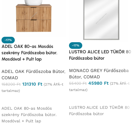
-17%
-17%
ADEL OAK 80-as Mosdós
LUSTRO ALICE LED TÜKÖR 80
szekrény Fürdőszoba bútor.
Fürdőszoba bútor
Mosdóval + Pult lap
MONACO GREY Fürdőszoba
ADEL OAK Fürdőszoba Bútor
,
Bútor
,
COMAD
COMAD
45980
Ft
55400
Ft
(27% ÁFÁ-t
131310
Ft
158200
Ft
(27% ÁFÁ-t
tartalmaz)
tartalmaz)
Ajánlatkérés
Ajánlatkérés
LUSTRO ALICE LED TÜKÖR 80
ADEL OAK 80-as Mosdós
Fürdőszoba bútor
szekrény Fürdőszoba bútor.
Mosdóval + Pult lap