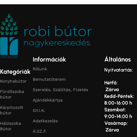
Információk
Általános
Rólunk
Nyitvatartás:
Kategóriák
Bemutatóterem
Konyhabútor
Hétfő:
Zárva
Szerelés, Szállítás, Fizetés
Fürdőszoba
Kedd-Péntek:
bútor
Ajándékkártya
8:00-16:00 h
Kárpitozott
Szombat:
GY.I.K.
bútor
9:00-14:00 h
Adatkezelés
Vasárnap:
Hálószoba
Bútor
Zárva
Á.SZ.F.