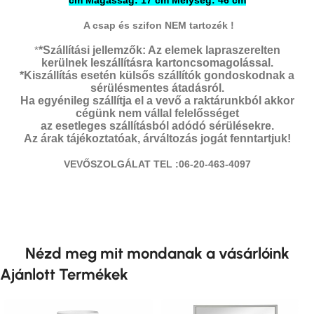
cm Magasság: 17 cm Mélység: 46 cm
A csap és szifon NEM tartozék !
*
*Szállítási jellemzők: Az elemek lapraszerelten
kerülnek leszállításra kartoncsomagolással.
*Kiszállítás esetén külsős szállítók gondoskodnak a
sérülésmentes átadásról.
Ha egyénileg szállítja el a vevő a raktárunkból akkor
cégünk nem vállal felelősséget
az esetleges szállításból adódó sérülésekre.
Az árak tájékoztatóak, árváltozás jogát fenntartjuk!
VEVŐSZOLGÁLAT TEL :06-20-463-4097
Nézd meg mit mondanak a vásárlóink
Ajánlott Termékek