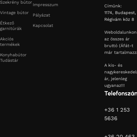
Szekrény bútor
Impresszum
Címünk:
Vintage bútor
1174, Budapest,
Pályázat
Régivám köz 8
Étkező
Kapcsolat
garnitúrák
Weboldalunkon
Akciós
az összes ár
termékek
bruttó (Áfát-t
már tartalmazz
Konyhabútor
Tudástár
A kis- és
nagykereskedel
ár, jelenleg
ugyanaz!!!
Telefonszá
+36 1 253
5636
+36 20 463