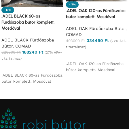
-17%
.ADEL OAK 120-as Fürdőszoba
-17%
.ADEL BLACK 60-as
bútor komplett. Mosdóval
Fürdőszoba bútor komplett.
Mosdóval
ADEL OAK Fürdőszoba Bútor
,
COMAD
ADEL BLACK Fürdőszoba
334490
Ft
403000
Ft
(27% ÁFÁ-
Bútor
,
COMAD
t tartalmaz)
188240
Ft
226800
Ft
(27% ÁFÁ-
Ajánlatkérés
t tartalmaz)
.ADEL OAK 120-as Fürdőszoba
Ajánlatkérés
bútor komplett. Mosdóval
.ADEL BLACK 60-as Fürdőszoba
bútor komplett. Mosdóval