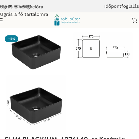
Időpontfoglalás
Ugrás a navigációra
+36 20 463 4097
Ugrás a fő tartalomra
Kezdőlap
/
COMAD
-17%