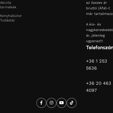
Akciós
az összes ár
termékek
bruttó (Áfát-t
már tartalmazz
Konyhabútor
Tudástár
A kis- és
nagykereskedel
ár, jelenleg
ugyanaz!!!
Telefonszá
+36 1 253
5636
+36 20 463
4097