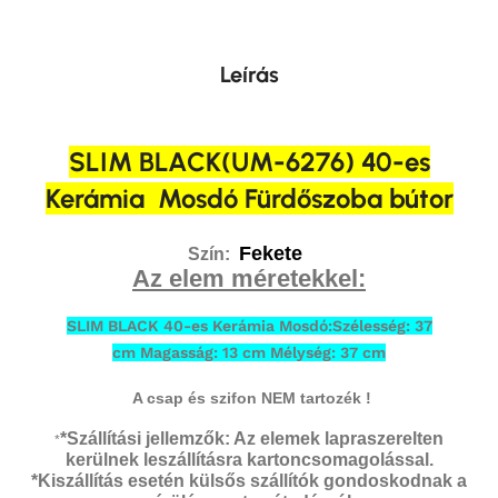
Leírás
SLIM BLACK(UM-6276) 40-es
Kerámia Mosdó Fürdőszoba bútor
Fekete
Szín:
Az elem méretekkel:
SLIM BLACK 40-es Kerámia Mosdó:Szélesség: 37
cm Magasság: 13 cm Mélység: 37 cm
A csap és szifon NEM tartozék !
*Szállítási jellemzők: Az elemek lapraszerelten
*
kerülnek leszállításra kartoncsomagolással.
*Kiszállítás esetén külsős szállítók gondoskodnak a