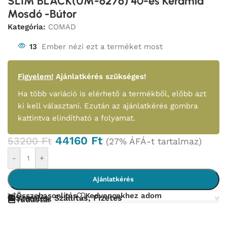
SLIM BLACK(UM-6276) 40-es Kerámia
Mosdó -Bútor
Kategória:
COMAD
13
Ember nézi ezt a terméket most
Figyelem!
Ajánlatkérés szükséges!
Ha több variáció is elérhető a termékből, előbb azt
ki kell választani. Ezután az ajánlatkérés gombra
kattintva elindítható a folyamat.
44160
Ft
53200
Ft
(27% ÁFÁ-t tartalmaz)
-
+
Ajánlatkérés
Összehasonlítás
Kedvencekhez adom
Szerelés, Szállítás, Fizetés
Tudástár