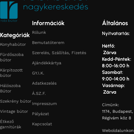
Információk
Általános
Rólunk
Nyitvatartás:
Kategóriák
Bemutatóterem
Konyhabútor
Hétfő:
Zárva
Szerelés, Szállítás, Fizetés
Fürdőszoba
Kedd-Péntek:
bútor
Ajándékkártya
8:00-16:00 h
Kárpitozott
Szombat:
GY.I.K.
bútor
9:00-14:00 h
Adatkezelés
Vasárnap:
Hálószoba
Bútor
Zárva
Á.SZ.F.
Szekrény bútor
Impresszum
Címünk:
Vintage bútor
1174, Budapest,
Pályázat
Régivám köz 8
Étkező
Kapcsolat
garnitúrák
Weboldalunkon