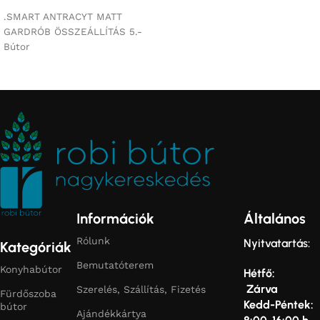
.SMART ANTRACYT MATT
GARDRÓB ÖSSZEÁLLÍTÁS 5.-
Bútor
Információk
Általános
Rólunk
Nyitvatartás:
Kategóriák
Bemutatóterem
Konyhabútor
Hétfő:
Zárva
Szerelés, Szállítás, Fizetés
Fürdőszoba
Kedd-Péntek:
bútor
Ajándékkártya