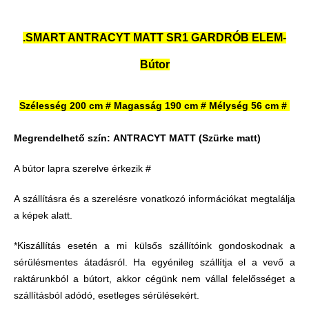
.SMART ANTRACYT MATT SR1 GARDRÓB ELEM-
Bútor
Szélesség 200 cm # Magasság 190 cm # Mélység 56 cm #
Megrendelhető szín:
ANTRACYT MATT
(Szürke matt)
A bútor lapra szerelve érkezik #
A szállításra és a szerelésre vonatkozó információkat megtalálja
a képek alatt.
*Kiszállítás esetén a mi külsős szállítóink gondoskodnak a
sérülésmentes átadásról. Ha egyénileg szállítja el a vevő a
raktárunkból a bútort, akkor cégünk nem vállal felelősséget a
szállításból adódó, esetleges sérülésekért.