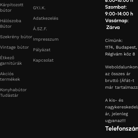
8:00-16:00 h
Kárpitozott
Szombat:
GY.I.K.
bútor
9:00-14:00 h
Adatkezelés
Vasárnap:
Hálószoba
Bútor
Zárva
Á.SZ.F.
Szekrény bútor
Impresszum
Címünk:
Vintage bútor
1174, Budapest,
Pályázat
Régivám köz 8
Étkező
Kapcsolat
garnitúrák
Weboldalunkon
Akciós
az összes ár
termékek
bruttó (Áfát-t
már tartalmazz
Konyhabútor
Tudástár
A kis- és
nagykereskedel
ár, jelenleg
ugyanaz!!!
Telefonszá