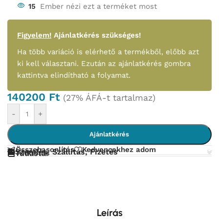
15
Ember nézi ezt a terméket most
Figyelem!
Ajánlatkérés szükséges!
Ha több variáció is elérhető a termékből, előbb azt
ki kell választani. Ezután az ajánlatkérés gombra
kattintva elindítható a folyamat.
140200
Ft
(27% ÁFÁ-t tartalmaz)
-
+
Ajánlatkérés
Összehasonlítás
Kedvencekhez adom
Szerelés, Szállítás, Fizetés
Tudástár
Leírás