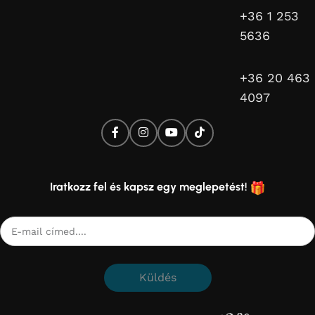
+36 1 253
5636
+36 20 463
4097
Iratkozz fel és kapsz egy meglepetést!
Küldés