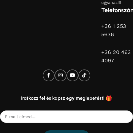
ugyanaz!!!
Telefonszá
+36 1 253
5636
+36 20 463
4097
Iratkozz fel és kapsz egy meglepetést!