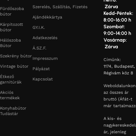
Zárva
Szerelés, Szállítás, Fizetés
Fürdőszoba
Kedd-Péntek:
bútor
Ajándékkártya
8:00-16:00 h
Kárpitozott
Szombat:
GY.I.K.
bútor
9:00-14:00 h
Adatkezelés
Vasárnap:
Hálószoba
Bútor
Zárva
Á.SZ.F.
Szekrény bútor
Impresszum
Címünk:
Vintage bútor
1174, Budapest,
Pályázat
Régivám köz 8
Étkező
Kapcsolat
garnitúrák
Weboldalunkon
Akciós
az összes ár
termékek
bruttó (Áfát-t
már tartalmazz
Konyhabútor
Tudástár
A kis- és
nagykereskedel
ár, jelenleg