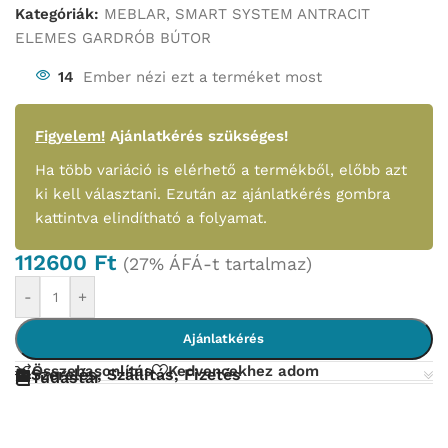
Kategóriák:
MEBLAR
,
SMART SYSTEM ANTRACIT
ELEMES GARDRÓB BÚTOR
14
Ember nézi ezt a terméket most
Figyelem!
Ajánlatkérés szükséges!
Ha több variáció is elérhető a termékből, előbb azt
ki kell választani. Ezután az ajánlatkérés gombra
kattintva elindítható a folyamat.
112600
Ft
(27% ÁFÁ-t tartalmaz)
-
+
Ajánlatkérés
Összehasonlítás
Kedvencekhez adom
Szerelés, Szállítás, Fizetés
Tudástár