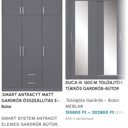
DUCA III. 160CM TOLÓAJTÓS
TÜKRÖS GARDRÓB-BÚTOR
.SMART ANTRACYT MATT
.Tolóajtós Gardrób - Bútor
,
GARDRÓB ÖSSZEÁLLÍTÁS 5.-
MEBLAR
Bútor
155600
Ft
–
202800
Ft
(27%
SMART SYSTEM ANTRACIT
ÁFÁ-t tartalmaz)
ELEMES GARDRÓB BÚTOR
,
Opciók választása