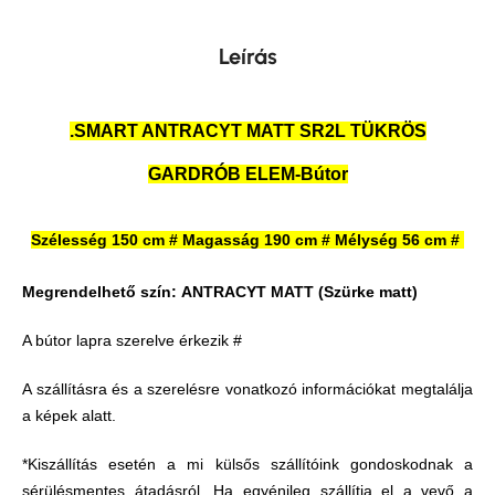
Leírás
.SMART ANTRACYT MATT SR2L TÜKRÖS
GARDRÓB ELEM-Bútor
Szélesség 150 cm # Magasság 190 cm # Mélység 56 cm #
Megrendelhető szín:
ANTRACYT MATT
(Szürke matt)
A bútor lapra szerelve érkezik #
A szállításra és a szerelésre vonatkozó információkat megtalálja
a képek alatt.
*Kiszállítás esetén a mi külsős szállítóink gondoskodnak a
sérülésmentes átadásról. Ha egyénileg szállítja el a vevő a