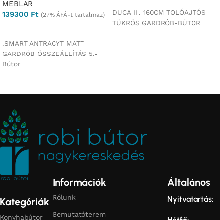
MEBLAR
DUCA III. 160CM TOLÓAJTÓS
139300
Ft
(27% ÁFÁ-t tartalmaz)
TÜKRÖS GARDRÓB-BÚTOR
Ajánlatkérés
.SMART ANTRACYT MATT
GARDRÓB ÖSSZEÁLLÍTÁS 5.-
Bútor
Információk
Általános
Rólunk
Nyitvatartás:
Kategóriák
Bemutatóterem
Konyhabútor
Hétfő: