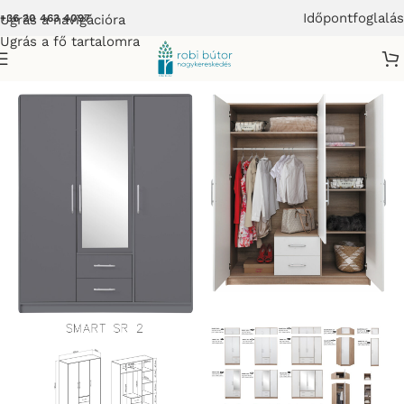
Időpontfoglalás
Ugrás a navigációra
+36 20 463 4097
Ugrás a fő tartalomra
útor
/
SMART SYSTEM ANTRACIT ELEMES GARDRÓB BÚTOR