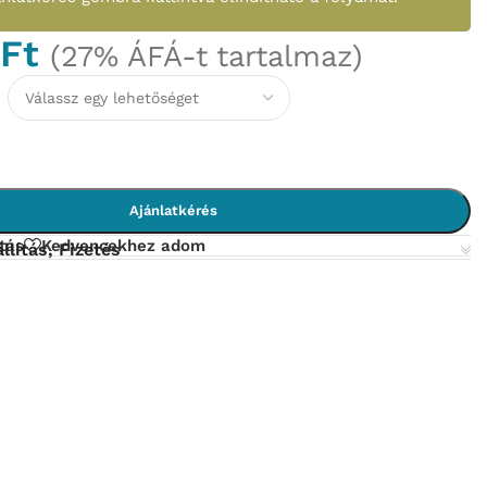
0
Ft
(27% ÁFÁ-t tartalmaz)
Ajánlatkérés
tás
Kedvencekhez adom
llítás, Fizetés