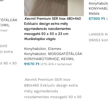
Konyhabút
KONYHAB
Meble
.Kevmil Premium SER Inox 680×460
67300
Ft
(
TÓTÁLCÁK
Exkluzív design extra mély
EVMIL
Opciók vá
egymedencés rozsdamentes
lmaz)
mosogató 50 x 50 x 23 cm
LANGEN K
Munkalapba vágós
D60S3 kon
Gold
Konyhabútor
,
Elemes
n extra
Konyhabútor
,
MOSOGATÓTÁLCÁK
KONYHABÚTORHOZ
,
KEVMIL
ó 60 x 50
91570
Ft
(27% ÁFÁ-t tartalmaz)
ágós
Ajánlatkérés
.Kevmil Premium SER Inox
680x460 Exkluzív design extra
mély egymedencés
rozsdamentes mosogató 50 x 50
x 23 cm Munkalapba vágós