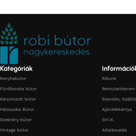
Kategóriák
Információ
Konyhabútor
Rólunk
Fürdőszoba bútor
Bemutatóterem
Kárpitozott bútor
Szerelés, Szállít
Hálószoba Bútor
Ajándékkártya
Szekrény bútor
GY.I.K.
Vintage bútor
Adatkezelés