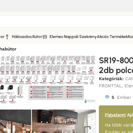
tor
Hálószoba Bútor
Elemes Nappali Szekrény
Akciós Termékek
Ko
I KONYHABÚTOR AKRYL CASHMERE MAGASFÉNYŰ FRONTTA
habútor
SR19-800
2db polc
Kategóriák:
CA
FRONTTAL
,
Ele
5
Ember 
Figyelem!
Ajá
Ha több variá
Ezután az aj