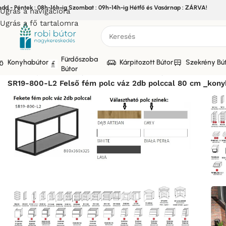
edd - Péntek : 08h-16h-ig Szombat : 09h-14h-ig Hétfő és Vasárnap : ZÁRVA!
Ugrás a navigációra
Ugrás a fő tartalomra
Fürdőszoba
Konyhabútor
Kárpitozott Bútor
Szekrény Bú
Bútor
Kezdőlap
/
Bútor
/
Konyhabútor
/
Elemes Konyhabútor
/
CARRIN
SR19-800-L2 Felső fém polc váz 2db polccal 80 cm _kony