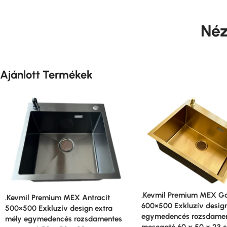
Néz
Ajánlott Termékek
.Kevmil Premium MEX G
.Kevmil Premium MEX Antracit
600×500 Exkluzív design
500×500 Exkluzív design extra
egymedencés rozsdame
mély egymedencés rozsdamentes
mosogató 60 x 50 x 23 