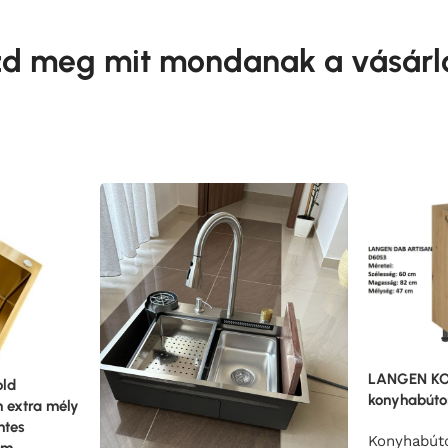
d meg mit mondanak a vásárl
LANGEN KO
old
konyhabúto
 extra mély
ntes
Konyhabút
cm