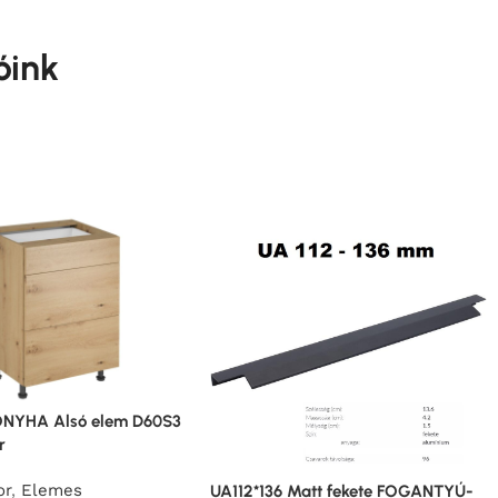
óink
NYHA Alsó elem D60S3
r
or
,
Elemes
UA112*136 Matt fekete FOGANTYÚ-