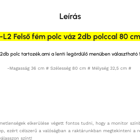
Leírás
L2 Felső fém polc váz 2db polccal 80 c
2db polc tartozék,ami a lenti legördülő menüben választható !
-Magasság 36 cm # Szélesség 80 cm # Mélység 32,5 cm #
emetlenségek elkerülése végett fontos tudni, hogy a monitor szín
kép, ezért célszerű a valóságban a raktárunkban megtekinteni a r
válasszon színt!