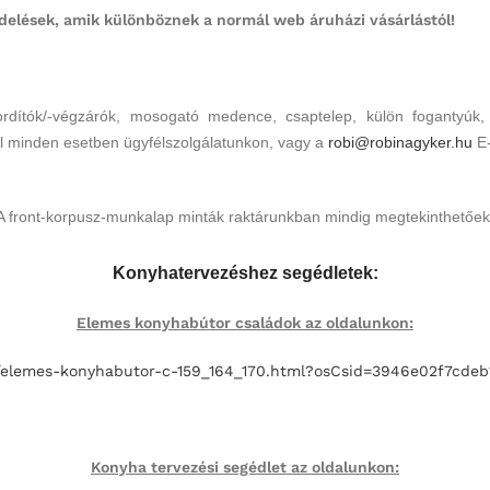
elések, amik különböznek a normál web áruházi vásárlástól
!
rdítók/-végzárók, mosogató medence, csaptelep, külön fogantyúk, 
iről minden esetben ügyfélszolgálatunkon, vagy a
robi@robinagyker.hu
E
A front-korpusz-munkalap minták raktárunkban mindig megtekinthetőek
Konyhatervezéshez segédletek:
Elemes konyhabútor családok az oldalunkon:
hu/elemes-konyhabutor-c-159_164_170.html?osCsid=3946e02f7cd
Konyha tervezési segédlet az oldalunkon: