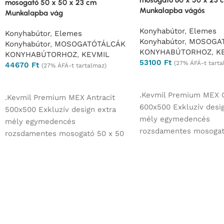
mosogató 50 x 50 x 23 cm
Munkalapba vágós
Munkalapba vág
Konyhabútor
,
Elemes
Konyhabútor
,
Elemes
Konyhabútor
,
MOSOGA
Konyhabútor
,
MOSOGATÓTÁLCÁK
KONYHABÚTORHOZ
,
K
KONYHABÚTORHOZ
,
KEVMIL
53100
Ft
(27% ÁFÁ-t tarta
44670
Ft
(27% ÁFÁ-t tartalmaz)
Ajánlatkérés
Ajánlatkérés
.Kevmil Premium MEX 
.Kevmil Premium MEX Antracit
600x500 Exkluzív desig
500x500 Exkluzív design extra
mély egymedencés
mély egymedencés
rozsdamentes mosogat
rozsdamentes mosogató 50 x 50
x 23 cm Munkalapba v
x 23 cm Munkalapba vág