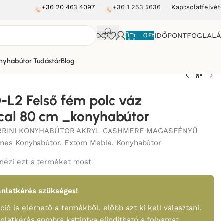
+36 20 463 4097
+36 1 253 5636
Kapcsolatfelvét
0
Ft
IDŐPONTFOGLAL
nyhabútor Tudástár
Blog
L
/
-L2 Felső fém polc váz
cal 80 cm _konyhabútor
RRINI KONYHABÚTOR AKRYL CASHMERE MAGASFÉNYŰ
mes Konyhabútor
,
Extom Meble
,
Konyhabútor
nézi ezt a terméket most
nlatkérés szükséges!
ció is elérhető a termékből, előbb azt ki kell választani.
ánlatkérés gombra kattintva elindítható a folyamat.