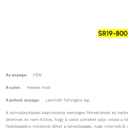
SR19-800-
Az anyaga:
FÉM
A színe:
Fekete matt
A polcok anyaga:
Laminált faforgács lap
A színválasztással kapcsolatos esetleges félreértések és kell
lehetnek és nem biztos, hogy a valós színeket adja vissza a 
felelősségére mindenki élhet a lehetőséggel, hogy internetről 