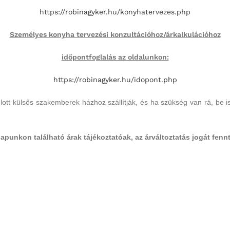
https://robinagyker.hu/
konyhatervezes.php
Személyes konyha tervezési konzultációhoz/árkalkulációhoz
időpontfoglalás az oldalunkon:
https://robinagyker.hu/
idopont.php
tt külsős szakemberek házhoz szállítják, és ha szükség van rá, be is é
apunkon található árak tájékoztatóak, az árváltoztatás jogát fennt