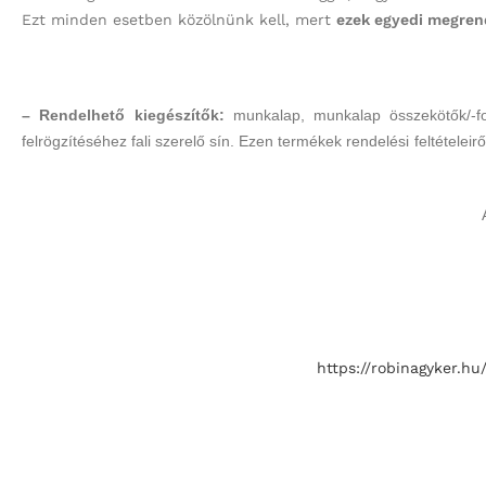
Ezt minden esetben közölnünk kell, mert
ezek egyedi megrend
– Rendelhető kiegészítők:
munkalap, munkalap összekötők/-fo
felrögzítéséhez fali szerelő sín. Ezen termékek rendelési feltétele
https://robinagyker.