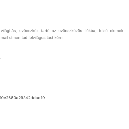
világítás, evőeszköz tartó az evőeszközös fiókba, felső elemek
-mail címen tud felvilágosítást kérni.
.
eb10e2680a29342ddadf0