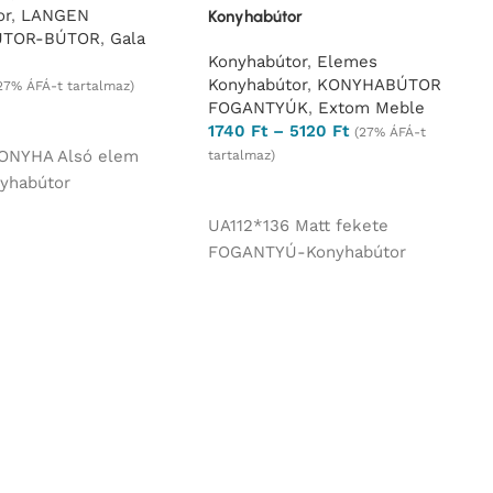
or
,
LANGEN
Konyhabútor
ÚTOR-BÚTOR
,
Gala
Konyhabútor
,
Elemes
Konyhabútor
,
KONYHABÚTOR
27% ÁFÁ-t tartalmaz)
FOGANTYÚK
,
Extom Meble
lasztása
1740
Ft
–
5120
Ft
(27% ÁFÁ-t
ONYHA Alsó elem
tartalmaz)
yhabútor
Opciók választása
UA112*136 Matt fekete
FOGANTYÚ-Konyhabútor