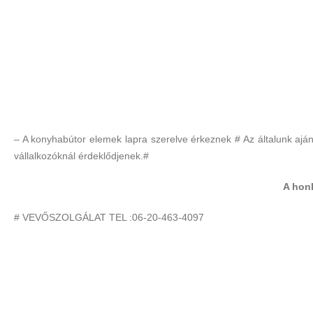
– A konyhabútor elemek lapra szerelve érkeznek # Az általunk ajánlo
vállalkozóknál érdeklődjenek.#
A honl
# VEVŐSZOLGÁLAT TEL :06-20-463-4097