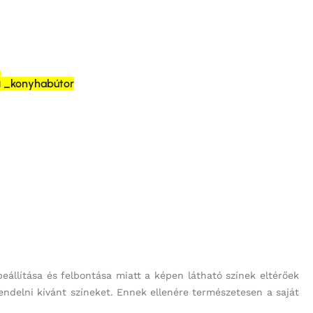
m
_konyhabútor
beállítása és felbontása miatt a képen látható színek eltérőek
endelni kívánt színeket. Ennek ellenére természetesen a saját