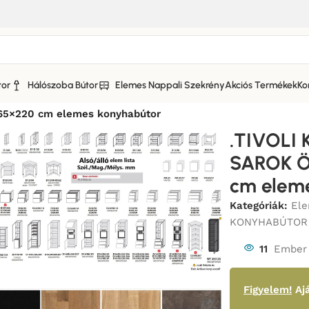
tor
Hálószoba Bútor
Elemes Nappali Szekrény
Akciós Termékek
Ko
 KONYHABÚTOR MATT FRONTOKKAL_BÚTOR
/
5×220 cm elemes konyhabútor
.TIVOLI
SAROK Ö
cm elem
Kategóriák:
Ele
KONYHABÚTOR
11
Ember 
Figyelem!
Ajá