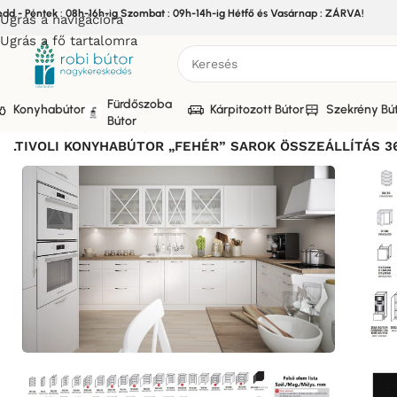
edd - Péntek : 08h-16h-ig Szombat : 09h-14h-ig Hétfő és Vasárnap : ZÁRVA!
Ugrás a navigációra
Ugrás a fő tartalomra
Fürdőszoba
Konyhabútor
Kárpitozott Bútor
Szekrény Bú
Bútor
Kezdőlap
/
Bútor
/
Konyhabútor
/
Elemes Konyhabútor
/
TIVOLI
.TIVOLI KONYHABÚTOR „FEHÉR” SAROK ÖSSZEÁLLÍTÁS 36