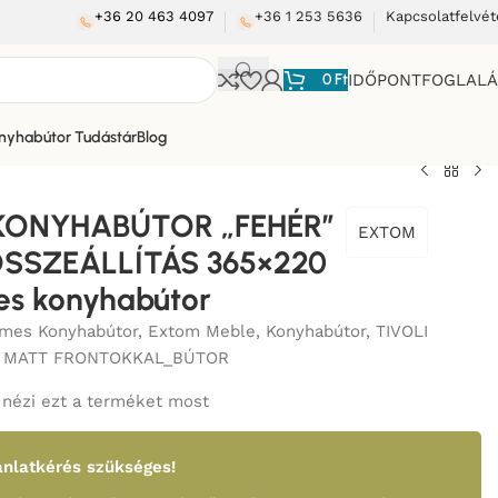
+36 20 463 4097
+36 1 253 5636
Kapcsolatfelvét
0
Ft
IDŐPONTFOGLAL
nyhabútor Tudástár
Blog
 KONYHABÚTOR „FEHÉR”
EXTOM
SSZEÁLLÍTÁS 365×220
es konyhabútor
mes Konyhabútor
,
Extom Meble
,
Konyhabútor
,
TIVOLI
 MATT FRONTOKKAL_BÚTOR
nézi ezt a terméket most
nlatkérés szükséges!