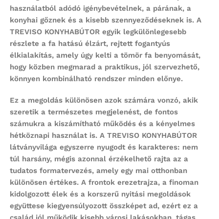
használatból adódó igénybevételnek, a párának, a
konyhai gőznek és a kisebb szennyeződéseknek is. A
TREVISO KONYHABÚTOR egyik legkülönlegesebb
részlete a
fa hatású élzárt, rejtett fogantyús
élkialakítás
, amely úgy kelti a tömör fa benyomását,
hogy közben megmarad a praktikus, jól szervezhető,
könnyen kombinálható rendszer minden előnye.
Ez a megoldás különösen azok számára vonzó, akik
szeretik a természetes megjelenést, de fontos
számukra a kiszámítható működés és a kényelmes
hétköznapi használat is. A TREVISO KONYHABÚTOR
látványvilága egyszerre nyugodt és karakteres: nem
túl harsány, mégis azonnal érzékelhető rajta az a
tudatos formatervezés, amely egy mai otthonban
különösen értékes. A frontok erezetrajza, a finoman
kidolgozott élek és a korszerű nyitási megoldások
együttese kiegyensúlyozott összképet ad, ezért ez a
család jól működik kisebb városi lakásokban, tágas