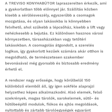
A TREVISO KONYHABÚTOR
lapraszerelten érkezik
, ami
a gyakorlatban több előnnyel jár. Szállítás közben
kisebb a sérülésveszély, egyszerűbb a csomagok
mozgatása, és olyan lakásokba is könnyebben
felvihető, ahol szűkebb a lépcsőház, kisebb a lift vagy
nehézkesebb a bejutás. Ez különösen hasznos városi
környezetben, társasházakban vagy tetőtéri
lakásokban. A csomagolás átgondolt, a szerelés
logikus, így gyakorlott kezűek számára akár otthon is
megoldható, de természetesen szakember
bevonásával még gyorsabb és biztosabb eredmény
érhető el.
A rendszer nagy erőssége, hogy
körülbelül 150
különböző elemből
áll, így igen sokféle alaprajzi
helyzethez képes alkalmazkodni. Alsó elemek, felső
szekrények, magas tárolók, sarokelemek, sütő- és
hűtőbeépítő modulok, fiókos és ajtós megoldások,
nyitottabb és zártabb tárolóegységek egyaránt