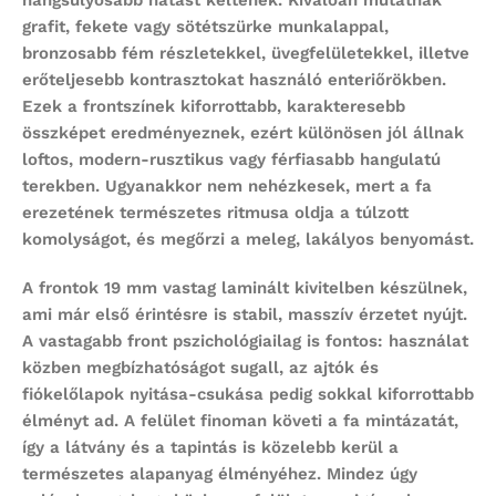
grafit, fekete vagy sötétszürke munkalappal,
bronzosabb fém részletekkel, üvegfelületekkel, illetve
erőteljesebb kontrasztokat használó enteriőrökben.
Ezek a frontszínek kiforrottabb, karakteresebb
összképet eredményeznek, ezért különösen jól állnak
loftos, modern-rusztikus vagy férfiasabb hangulatú
terekben. Ugyanakkor nem nehézkesek, mert a fa
erezetének természetes ritmusa oldja a túlzott
komolyságot, és megőrzi a meleg, lakályos benyomást.
A frontok
19 mm vastag laminált kivitelben
készülnek,
ami már első érintésre is stabil, masszív érzetet nyújt.
A vastagabb front pszichológiailag is fontos: használat
közben megbízhatóságot sugall, az ajtók és
fiókelőlapok nyitása-csukása pedig sokkal kiforrottabb
élményt ad. A felület finoman követi a fa mintázatát,
így a látvány és a tapintás is közelebb kerül a
természetes alapanyag élményéhez. Mindez úgy