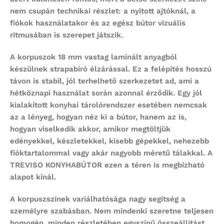
nem csupán technikai részlet: a nyitott ajtóknál, a
fiókok használatakor és az egész bútor vizuális
ritmusában is szerepet játszik.
A korpuszok
18 mm vastag laminált anyagból
készülnek strapabíró élzárással. Ez a felépítés hosszú
távon is stabil, jól terhelhető szerkezetet ad, ami a
hétköznapi használat során azonnal érződik. Egy jól
kialakított konyhai tárolórendszer esetében nemcsak
az a lényeg, hogyan néz ki a bútor, hanem az is,
hogyan viselkedik akkor, amikor megtöltjük
edényekkel, készletekkel, kisebb gépekkel, nehezebb
fióktartalommal vagy akár nagyobb méretű tálakkal. A
TREVISO KONYHABÚTOR ezen a téren is megbízható
alapot kínál.
A korpuszszínek variálhatósága nagy segítség a
személyre szabásban. Nem mindenki szeretne teljesen
homogén, minden részletében egyszínű összeállítást.