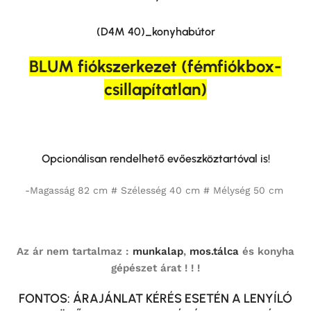
(D4M 40)_konyhabútor
BLUM fiókszerkezet (fémfiókbox-
csillapítatlan)
Opcionálisan rendelhető evőeszköztartóval is!
-Magasság 82 cm # Szélesség 40 cm # Mélység 50 cm
Az ár nem tartalmaz :
munkalap
,
mos.tálca
és konyha
gépészet árat ! ! !
FONTOS: ÁRAJÁNLAT KÉRÉS ESETÉN A LENYÍLÓ