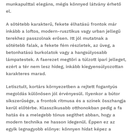
munkapulttal elegáns, mégis könnyed látvány érhető
el.
A sötétebb karakterű, fekete élhatású frontok már
inkább a loftos, modern-rusztikus vagy urban jellegű
terekhez passzolnak erősen. Itt jól mutatnak a
sötétebb falak, a fekete fém részletek, az üveg, a
betonhatású burkolatok vagy a hangsúlyosabb
lámpatestek. A faerezet megtöri a túlzott ipari jelleget,
ezért a tér nem lesz hideg, inkább kiegyensúlyozottan
karakteres marad.
Letisztult, kortárs környezetben a rejtett fogantyús
megoldás különösen jól érvényesül. Ilyenkor a bútor
síkszerűsége, a frontok ritmusa és a színek összhangja
kerül előtérbe. Klasszikusabb otthonokban pedig a fa
hatás és a melegebb tónus segíthet abban, hogy a
modern technika ne hasson idegenül. Éppen ez az
egyik legnagyobb előnye: könnyen hidat képez a