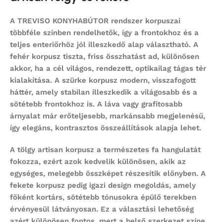
A TREVISO KONYHABÚTOR rendszer korpuszai
többféle színben rendelhetők, így a frontokhoz és a
teljes enteriőrhöz jól illeszkedő alap választható. A
fehér korpusz
tiszta, friss összhatást ad, különösen
akkor, ha a cél világos, rendezett, optikailag tágas tér
kialakítása. A
szürke korpusz
modern, visszafogott
háttér, amely stabilan illeszkedik a világosabb és a
sötétebb frontokhoz is. A
láva
vagy grafitosabb
árnyalat már erőteljesebb, markánsabb megjelenésű,
így elegáns, kontrasztos összeállítások alapja lehet.
A
tölgy artisan
korpusz a természetes fa hangulatát
fokozza, ezért azok kedvelik különösen, akik az
egységes, melegebb összképet részesítik előnyben. A
fekete korpusz
pedig igazi design megoldás, amely
főként kortárs, sötétebb tónusokra épülő terekben
érvényesül látványosan. Ez a választási lehetőség
azért különösen fontos, mert a belső szerkezet színe