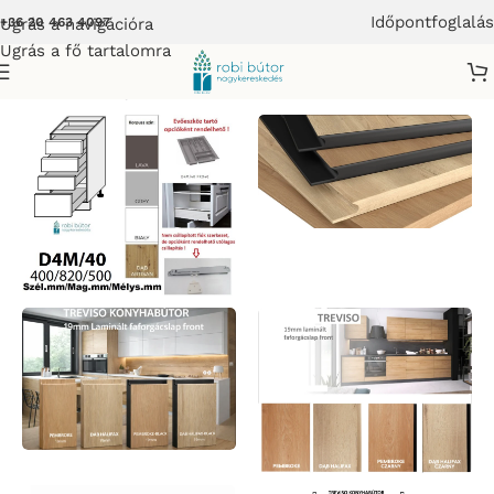
Időpontfoglalás
Ugrás a navigációra
+36 20 463 4097
Ugrás a fő tartalomra
tor
/
Elemes Konyhabútor
/
TREVISO ELEMES KONYHABÚTOR