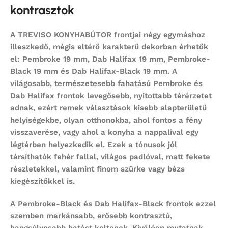
kontrasztok
A TREVISO KONYHABÚTOR frontjai négy egymáshoz
illeszkedő, mégis eltérő karakterű dekorban érhetők
el:
Pembroke 19 mm
,
Dab Halifax 19 mm
,
Pembroke-
Black 19 mm
és
Dab Halifax-Black 19 mm
. A
világosabb, természetesebb fahatású
Pembroke
és
Dab Halifax
frontok levegősebb, nyitottabb térérzetet
adnak, ezért remek választások kisebb alapterületű
helyiségekbe, olyan otthonokba, ahol fontos a fény
visszaverése, vagy ahol a konyha a nappalival egy
légtérben helyezkedik el. Ezek a tónusok jól
társíthatók fehér fallal, világos padlóval, matt fekete
részletekkel, valamint finom szürke vagy bézs
kiegészítőkkel is.
A
Pembroke-Black
és
Dab Halifax-Black
frontok ezzel
szemben markánsabb, erősebb kontrasztú,
hangsúlyosabb hatást keltenek. Kiválóan mutatnak