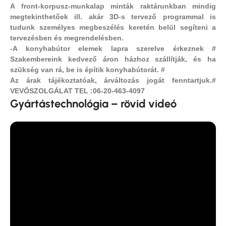
A front-korpusz-munkalap minták raktárunkban mindig
megtekinthetőek ill. akár 3D-s tervező programmal is
tudunk személyes megbeszélés keretén belül segíteni a
tervezésben és megrendelésben.
-A konyhabútor elemek lapra szerelve érkeznek #
Szakembereink kedvező áron házhoz szállítják, és ha
szükség van rá, be is építik konyhabútorát. #
Az árak tájékoztatóak, árváltozás jogát fenntartjuk.#
VEVŐSZOLGÁLAT TEL :06-20-463-4097
Gyártástechnológia – rövid videó