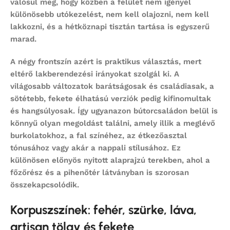
valósul meg, hogy közben a felület nem igényel
különösebb utókezelést, nem kell olajozni, nem kell
lakkozni, és a hétköznapi tisztán tartása is egyszerű
marad.
A négy frontszín azért is praktikus választás, mert
eltérő lakberendezési irányokat szolgál ki. A
világosabb változatok barátságosak és családiasak, a
sötétebb, fekete élhatású verziók pedig kifinomultak
és hangsúlyosak. Így ugyanazon bútorcsaládon belül is
könnyű olyan megoldást találni, amely illik a meglévő
burkolatokhoz, a fal színéhez, az étkezőasztal
tónusához vagy akár a nappali stílusához. Ez
különösen előnyös nyitott alaprajzú terekben, ahol a
főzőrész és a pihenőtér látványban is szorosan
összekapcsolódik.
Korpuszszínek: fehér, szürke, láva,
artisan tölgy és fekete