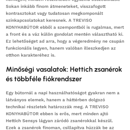
Sokan inkább finom átmeneteket, visszafogott
kontrasztokat vagy tudatosan megkomponált
színkapcsolatokat keresnek. A TREVISO
KONYHABÚTOR ebből a szempontból is rugalmas, mert
a front és a váz külön gondolat mentén választható ki.
Ez lehetőséget ad arra, hogy a végeredmény ne csupán
funkcionális legyen, hanem valóban illeszkedjen az
otthon karakteréhez is.
Minőségi vasalatok: Hettich zsanérok
és többféle fiókrendszer
Egy bútornál a napi használhatóságot gyakran nem a
látványos elemek, hanem a háttérben dolgozó
technikai részletek határozzák meg. A TREVISO
KONYHABÚTOR ebben is erős, mert minden ajtó
Hettich Sensys lágyan záródó zsanérokkal
készül.
Ezek a zsanérok finoman, csillapítva húzzák be az