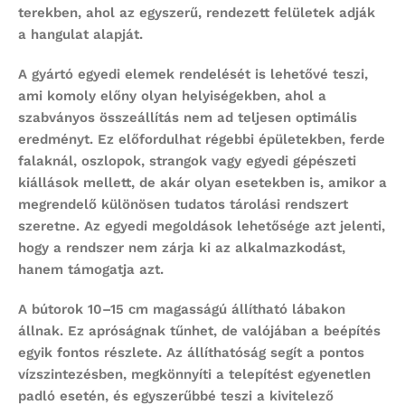
terekben, ahol az egyszerű, rendezett felületek adják
a hangulat alapját.
A gyártó
egyedi elemek rendelését
is lehetővé teszi,
ami komoly előny olyan helyiségekben, ahol a
szabványos összeállítás nem ad teljesen optimális
eredményt. Ez előfordulhat régebbi épületekben, ferde
falaknál, oszlopok, strangok vagy egyedi gépészeti
kiállások mellett, de akár olyan esetekben is, amikor a
megrendelő különösen tudatos tárolási rendszert
szeretne. Az egyedi megoldások lehetősége azt jelenti,
hogy a rendszer nem zárja ki az alkalmazkodást,
hanem támogatja azt.
A bútorok
10–15 cm magasságú állítható lábakon
állnak. Ez apróságnak tűnhet, de valójában a beépítés
egyik fontos részlete. Az állíthatóság segít a pontos
vízszintezésben, megkönnyíti a telepítést egyenetlen
padló esetén, és egyszerűbbé teszi a kivitelező