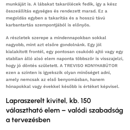
munkáját is. A lábakat takarólécek fedik, így a kész
összeállítás egységes és rendezett marad. Ez a
megoldás egyben a takarítás és a hosszú távú
karbantartás szempontjából is előnyös.
A részletek szerepe a mindennapokban sokkal
nagyobb, mint azt elsőre gondolnánk. Egy jól
kialakított frontél, egy pontosan csukódó ajtó vagy egy
stabilan álló alsó elem naponta többször is visszajelzi,
hogy jó döntés született. A TREVISO KONYHABÚTOR
ezen a szinten is igyekszik olyan minőséget adni,
amely nemcsak az első benyomásban, hanem
hónapokkal vagy évekkel később is értéket képvisel.
Lapraszerelt kivitel, kb. 150
választható elem – valódi szabadság
a tervezésben