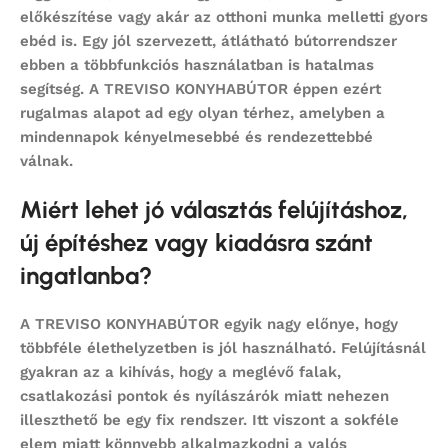
előkészítése vagy akár az otthoni munka melletti gyors
ebéd is. Egy jól szervezett, átlátható bútorrendszer
ebben a többfunkciós használatban is hatalmas
segítség. A TREVISO KONYHABÚTOR éppen ezért
rugalmas alapot ad egy olyan térhez, amelyben a
mindennapok kényelmesebbé és rendezettebbé
válnak.
Miért lehet jó választás felújításhoz,
új építéshez vagy kiadásra szánt
ingatlanba?
A TREVISO KONYHABÚTOR egyik nagy előnye, hogy
többféle élethelyzetben is jól használható. Felújításnál
gyakran az a kihívás, hogy a meglévő falak,
csatlakozási pontok és nyílászárók miatt nehezen
illeszthető be egy fix rendszer. Itt viszont a sokféle
elem miatt könnyebb alkalmazkodni a valós