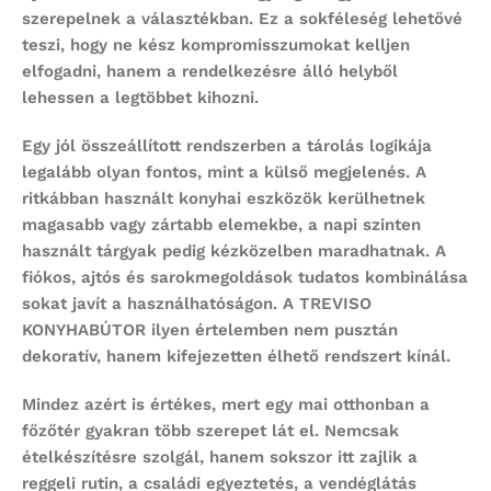
szerepelnek a választékban. Ez a sokféleség lehetővé
teszi, hogy ne kész kompromisszumokat kelljen
elfogadni, hanem a rendelkezésre álló helyből
lehessen a legtöbbet kihozni.
Egy jól összeállított rendszerben a tárolás logikája
legalább olyan fontos, mint a külső megjelenés. A
ritkábban használt konyhai eszközök kerülhetnek
magasabb vagy zártabb elemekbe, a napi szinten
használt tárgyak pedig kézközelben maradhatnak. A
fiókos, ajtós és sarokmegoldások tudatos kombinálása
sokat javít a használhatóságon. A TREVISO
KONYHABÚTOR ilyen értelemben nem pusztán
dekoratív, hanem kifejezetten élhető rendszert kínál.
Mindez azért is értékes, mert egy mai otthonban a
főzőtér gyakran több szerepet lát el. Nemcsak
ételkészítésre szolgál, hanem sokszor itt zajlik a
reggeli rutin, a családi egyeztetés, a vendéglátás