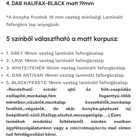
4. DAB HALIFAX-BLACK matt 19mm
*A konyha frontok 19 mm vastag minőségi Laminált
faforgács lap anyagúak.
5 színből választható a matt korpusz
:
1.
GREY 18mm vastag laminált faforgácslap
2.
LAVA 18mm vastag laminált faforgácslap
3. WHITE/FEHÉR 18mm vastag laminált faforgácslap
4.
DAB ARTISAN 18mm vastag laminált faforgácslap
5.
BLACK/FEKETE 18mm vastag laminált faforgácslap
–
Rendelhető extrák
: ajtó és fiók-csapódás
csillapító,
munkalap,fém foganttyú-több
méretben,vízzárók,munkalap összekötők,munkalap
fordítók,-végzárók, de akár konyha-gépészet is(
beépíthető-sütő,főzőlap,elszívó,mosogatógép….).Ezen
termékek rendelési feltételeiről minden esetben
ügyfélszolgálatunkon vagy a
mail címen
robi@robinagyker.hu
tud felvilágosítást kérni.