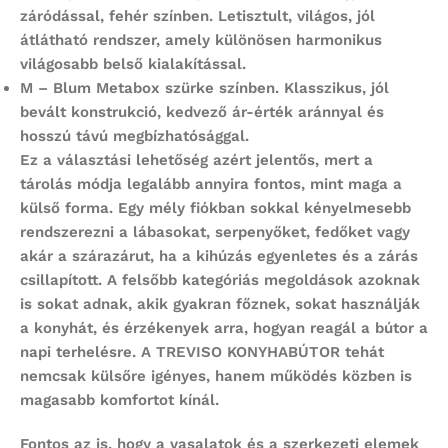
záródással, fehér színben. Letisztult, világos, jól
átlátható rendszer, amely különösen harmonikus
világosabb belső kialakítással.
M – Blum Metabox
szürke színben. Klasszikus, jól
bevált konstrukció, kedvező ár-érték aránnyal és
hosszú távú megbízhatósággal.
Ez a választási lehetőség azért jelentős, mert a
tárolás módja legalább annyira fontos, mint maga a
külső forma. Egy mély fiókban sokkal kényelmesebb
rendszerezni a lábasokat, serpenyőket, fedőket vagy
akár a szárazárut, ha a kihúzás egyenletes és a zárás
csillapított. A felsőbb kategóriás megoldások azoknak
is sokat adnak, akik gyakran főznek, sokat használják
a konyhát, és érzékenyek arra, hogyan reagál a bútor a
napi terhelésre. A TREVISO KONYHABÚTOR tehát
nemcsak külsőre igényes, hanem működés közben is
magasabb komfortot kínál.
Fontos az is, hogy a vasalatok és a szerkezeti elemek