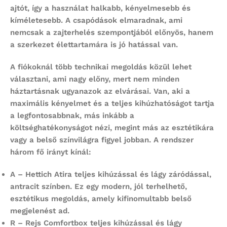
ajtót, így a használat halkabb, kényelmesebb és
kíméletesebb. A csapódások elmaradnak, ami
nemcsak a zajterhelés szempontjából előnyös, hanem
a szerkezet élettartamára is jó hatással van.
A fiókoknál több technikai megoldás közül lehet
választani, ami nagy előny, mert nem minden
háztartásnak ugyanazok az elvárásai. Van, aki a
maximális kényelmet és a teljes kihúzhatóságot tartja
a legfontosabbnak, más inkább a
költséghatékonyságot nézi, megint más az esztétikára
vagy a belső színvilágra figyel jobban. A rendszer
három fő irányt kínál:
A – Hettich Atira
teljes kihúzással és lágy záródással,
antracit színben. Ez egy modern, jól terhelhető,
esztétikus megoldás, amely kifinomultabb belső
megjelenést ad.
R – Rejs Comfortbox
teljes kihúzással és lágy