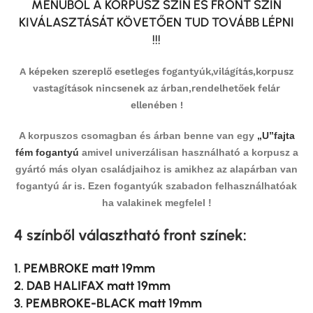
MENÜBŐL A KORPUSZ SZÍN ÉS FRONT SZÍN
KIVÁLASZTÁSÁT KÖVETŐEN TUD TOVÁBB LÉPNI
!!!
A képeken szereplő esetleges fogantyúk,világítás,korpusz
vastagítások nincsenek az árban,rendelhetőek felár
ellenében !
A korpuszos csomagban és árban benne van egy
„U”fajta
fém fogantyú
amivel univerzálisan használható a korpusz a
gyártó más olyan családjaihoz is amikhez az alapárban van
fogantyú ár is. Ezen fogantyúk szabadon felhasználhatóak
ha valakinek megfelel !
4 színből választható front színek
:
1. PEMBROKE matt 19mm
2. DAB HALIFAX matt 19mm
3. PEMBROKE-BLACK matt 19mm