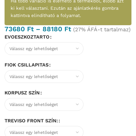
Ha több variáció is elérhető a termékből, előbb azt
ki kell választani. Ezután az ajánlatkérés gombra
kattintva elindítható a folyamat.
73680
Ft
–
88180
Ft
(27% ÁFÁ-t tartalmaz)
EVOESZKOZTARTO
FIOK CSILLAPITAS
KORPUSZ SZÍN
TREVISO FRONT SZÍN: