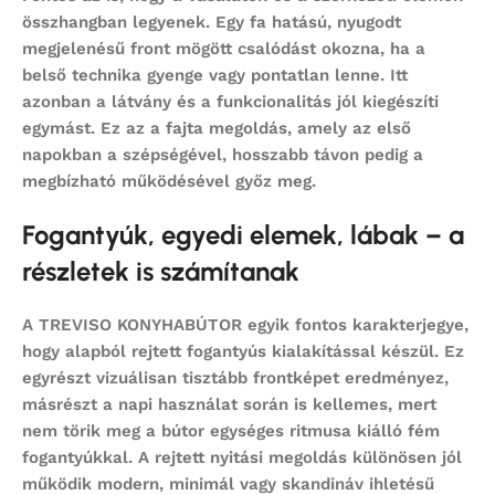
összhangban legyenek. Egy fa hatású, nyugodt
megjelenésű front mögött csalódást okozna, ha a
belső technika gyenge vagy pontatlan lenne. Itt
azonban a látvány és a funkcionalitás jól kiegészíti
egymást. Ez az a fajta megoldás, amely az első
napokban a szépségével, hosszabb távon pedig a
megbízható működésével győz meg.
Fogantyúk, egyedi elemek, lábak – a
részletek is számítanak
A TREVISO KONYHABÚTOR egyik fontos karakterjegye,
hogy
alapból rejtett fogantyús kialakítással
készül. Ez
egyrészt vizuálisan tisztább frontképet eredményez,
másrészt a napi használat során is kellemes, mert
nem törik meg a bútor egységes ritmusa kiálló fém
fogantyúkkal. A rejtett nyitási megoldás különösen jól
működik modern, minimál vagy skandináv ihletésű