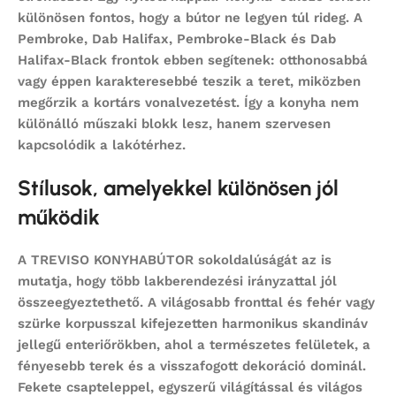
különösen fontos, hogy a bútor ne legyen túl rideg. A
Pembroke, Dab Halifax, Pembroke-Black és Dab
Halifax-Black frontok ebben segítenek: otthonosabbá
vagy éppen karakteresebbé teszik a teret, miközben
megőrzik a kortárs vonalvezetést. Így a konyha nem
különálló műszaki blokk lesz, hanem szervesen
kapcsolódik a lakótérhez.
Stílusok, amelyekkel különösen jól
működik
A TREVISO KONYHABÚTOR sokoldalúságát az is
mutatja, hogy több lakberendezési irányzattal jól
összeegyeztethető. A világosabb fronttal és fehér vagy
szürke korpusszal kifejezetten harmonikus skandináv
jellegű enteriőrökben, ahol a természetes felületek, a
fényesebb terek és a visszafogott dekoráció dominál.
Fekete csapteleppel, egyszerű világítással és világos