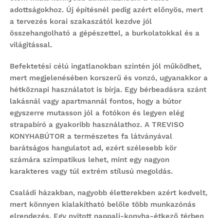
adottságokhoz. Új építésnél pedig azért előnyös, mert
a tervezés korai szakaszától kezdve jól
összehangolható a gépészettel, a burkolatokkal és a
világítással.
Befektetési célú ingatlanokban szintén jól működhet,
mert megjelenésében korszerű és vonzó, ugyanakkor a
hétköznapi használatot is bírja. Egy bérbeadásra szánt
lakásnál vagy apartmannál fontos, hogy a bútor
egyszerre mutasson jól a fotókon és legyen elég
strapabíró a gyakoribb használathoz. A TREVISO
KONYHABÚTOR a természetes fa látványával
barátságos hangulatot ad, ezért szélesebb kör
számára szimpatikus lehet, mint egy nagyon
karakteres vagy túl extrém stílusú megoldás.
Családi házakban, nagyobb életterekben azért kedvelt,
mert könnyen kialakítható belőle több munkazónás
elrendezés. Egy nyitott nappali-konyha-étkező térben