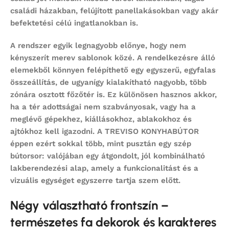
családi házakban, felújított panellakásokban vagy akár
befektetési célú ingatlanokban is.
A rendszer egyik legnagyobb előnye, hogy nem
kényszerít merev sablonok közé. A rendelkezésre álló
elemekből könnyen felépíthető egy egyszerű, egyfalas
összeállítás, de ugyanígy kialakítható nagyobb, több
zónára osztott főzőtér is. Ez különösen hasznos akkor,
ha a tér adottságai nem szabványosak, vagy ha a
meglévő gépekhez, kiállásokhoz, ablakokhoz és
ajtókhoz kell igazodni. A TREVISO KONYHABÚTOR
éppen ezért sokkal több, mint pusztán egy szép
bútorsor: valójában egy átgondolt, jól kombinálható
lakberendezési alap, amely a funkcionalitást és a
vizuális egységet egyszerre tartja szem előtt.
Négy választható frontszín –
természetes fa dekorok és karakteres