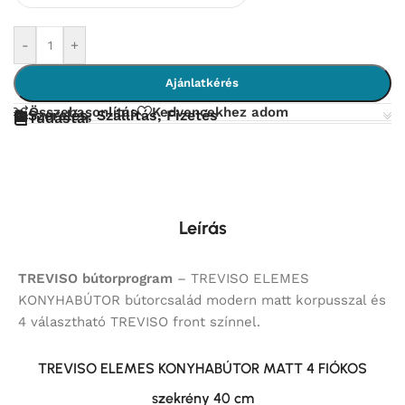
-
+
Ajánlatkérés
Összehasonlítás
Kedvencekhez adom
Szerelés, Szállítás, Fizetés
Tudástár
Leírás
TREVISO bútorprogram
– TREVISO ELEMES
KONYHABÚTOR bútorcsalád modern matt korpusszal és
4 választható TREVISO front színnel.
TREVISO ELEMES KONYHABÚTOR MATT 4 FIÓKOS
szekrény 40 cm