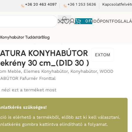
+36 20 463 4097
+36 1 253 5636
Kapcsolatfelvét
0
Ft
IDŐPONTFOGLAL
k
Konyhabútor Tudástár
Blog
HABÚTOR 1-ajtós szekrény 30 cm_(D1D 30 )
ATURA KONYHABÚTOR
EXTOM
szekrény 30 cm_(D1D 30 )
tom Meble
,
Elemes Konyhabútor
,
Konyhabútor
,
WOOD
BÚTOR Fafurnér Fronttal
nézi ezt a terméket most
nlatkérés szükséges!
ció is elérhető a termékből, előbb azt ki kell választani.
ánlatkérés gombra kattintva elindítható a folyamat.