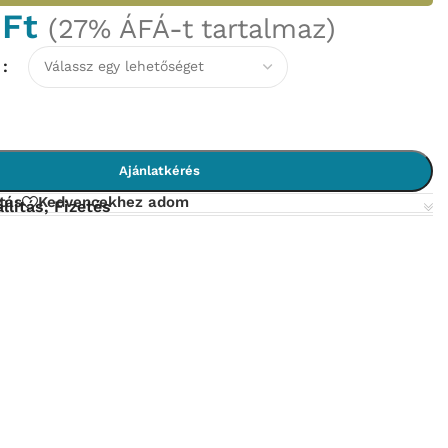
0
Ft
(27% ÁFÁ-t tartalmaz)
N
Ajánlatkérés
tás
Kedvencekhez adom
llítás, Fizetés