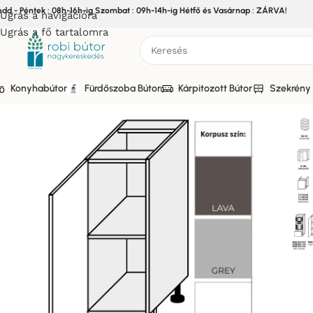
edd - Péntek : 08h-16h-ig Szombat : 09h-14h-ig Hétfő és Vasárnap : ZÁRVA!
Ugrás a navigációra
Ugrás a fő tartalomra
Konyhabútor
Fürdőszoba Bútor
Kárpitozott Bútor
Szekrény 
Kezdőlap
/
Bútor
/
Konyhabútor
/
Elemes Konyhabútor
/
WOOD N