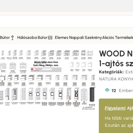
Bútor
Hálószoba Bútor
Elemes Nappali Szekrény
Akciós Terméke
ATURA KONYHABÚTOR Fafurnér Fronttal
/
WOOD NATURA KONY
WOOD N
1-ajtós 
Kategóriák:
Ex
NATURA KONYHA
12
Ember 
Figyelem!
Ajá
Ha több variá
Ezután az aj