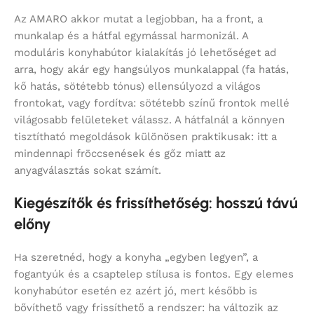
Az AMARO akkor mutat a legjobban, ha a front, a
munkalap és a hátfal egymással harmonizál. A
moduláris konyhabútor kialakítás jó lehetőséget ad
arra, hogy akár egy hangsúlyos munkalappal (fa hatás,
kő hatás, sötétebb tónus) ellensúlyozd a világos
frontokat, vagy fordítva: sötétebb színű frontok mellé
világosabb felületeket válassz. A hátfalnál a könnyen
tisztítható megoldások különösen praktikusak: itt a
mindennapi fröccsenések és gőz miatt az
anyagválasztás sokat számít.
Kiegészítők és frissíthetőség: hosszú távú
előny
Ha szeretnéd, hogy a konyha „egyben legyen”, a
fogantyúk és a csaptelep stílusa is fontos. Egy elemes
konyhabútor esetén ez azért jó, mert később is
bővíthető vagy frissíthető a rendszer: ha változik az