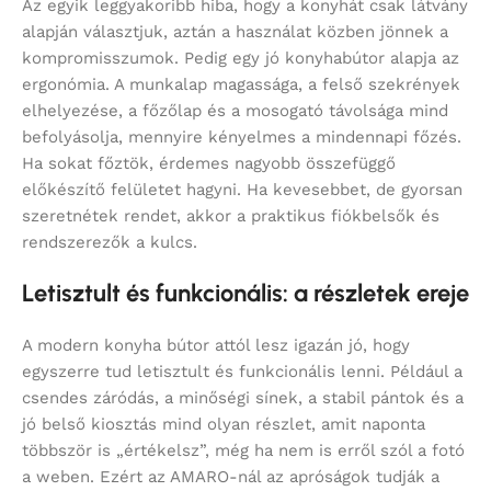
Az egyik leggyakoribb hiba, hogy a konyhát csak látvány
alapján választjuk, aztán a használat közben jönnek a
kompromisszumok. Pedig egy jó konyhabútor alapja az
ergonómia. A munkalap magassága, a felső szekrények
elhelyezése, a főzőlap és a mosogató távolsága mind
befolyásolja, mennyire kényelmes a mindennapi főzés.
Ha sokat főztök, érdemes nagyobb összefüggő
előkészítő felületet hagyni. Ha kevesebbet, de gyorsan
szeretnétek rendet, akkor a praktikus fiókbelsők és
rendszerezők a kulcs.
Letisztult és funkcionális: a részletek ereje
A modern konyha bútor attól lesz igazán jó, hogy
egyszerre tud letisztult és funkcionális lenni. Például a
csendes záródás, a minőségi sínek, a stabil pántok és a
jó belső kiosztás mind olyan részlet, amit naponta
többször is „értékelsz”, még ha nem is erről szól a fotó
a weben. Ezért az AMARO-nál az apróságok tudják a