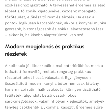
szokásaidhoz igazítható. A tervezésnél érdemes az első
lépést a fő zónák kijelölésével kezdeni: mosogató,
főzőfelület, előkészítő rész és tárolás. Ha ezek a
pontok logikusan kapcsolódnak, akkor a konyhai munka
gyorsabb, biztonságosabb és sokkal élvezetesebb lesz
– akkor is, ha kisebb alapterületről van szó.
Modern megjelenés és praktikus
részletek
A kollekció jól illeszkedik a mai enteriőrökhöz, mert a
letisztult formavilág mellett rengeteg praktikus
részletet lehet hozzá választani. Egy igényesen
összeállított modern konyha bútor nemcsak látvány,
hanem napi rutin: halk csukódás, könnyen tisztítható
felületek, átgondolt belső osztók, okos
sarokmegoldások, valamint olyan kiegészítők, amelyek
tényleg csökkentik a „konyhai káoszt”. Érdemes előre