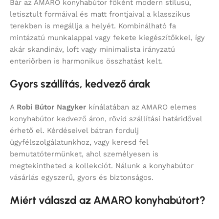
Bár az AMARO konyhabútor főként modern stílusú,
letisztult formáival és matt frontjaival a klasszikus
terekben is megállja a helyét. Kombinálható fa
mintázatú munkalappal vagy fekete kiegészítőkkel, így
akár skandináv, loft vagy minimalista irányzatú
enteriőrben is harmonikus összhatást kelt.
Gyors szállítás, kedvező árak
A
Robi Bútor Nagyker
kínálatában az AMARO elemes
konyhabútor kedvező áron, rövid szállítási határidővel
érhető el. Kérdéseivel bátran fordulj
ügyfélszolgálatunkhoz, vagy keresd fel
bemutatótermünket, ahol személyesen is
megtekintheted a kollekciót. Nálunk a konyhabútor
vásárlás egyszerű, gyors és biztonságos.
Miért válaszd az AMARO konyhabútort?