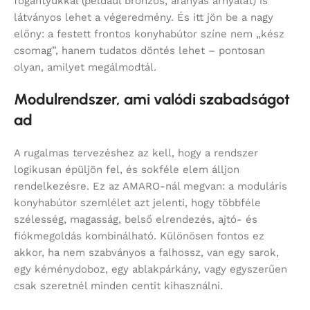
fogantyúkkal (például bronzos, aranyas árnyalat) is
látványos lehet a végeredmény. És itt jön be a nagy
előny: a festett frontos konyhabútor színe nem „kész
csomag”, hanem tudatos döntés lehet – pontosan
olyan, amilyet megálmodtál.
Modulrendszer, ami valódi szabadságot
ad
A rugalmas tervezéshez az kell, hogy a rendszer
logikusan épüljön fel, és sokféle elem álljon
rendelkezésre. Ez az AMARO-nál megvan: a moduláris
konyhabútor szemlélet azt jelenti, hogy többféle
szélesség, magasság, belső elrendezés, ajtó- és
fiókmegoldás kombinálható. Különösen fontos ez
akkor, ha nem szabványos a falhossz, van egy sarok,
egy kéménydoboz, egy ablakpárkány, vagy egyszerűen
csak szeretnél minden centit kihasználni.