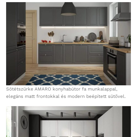
Sötétszürke AMARO konyhabútor fa munkalappal,
elegáns matt frontokkal és modern beépített sütővel.