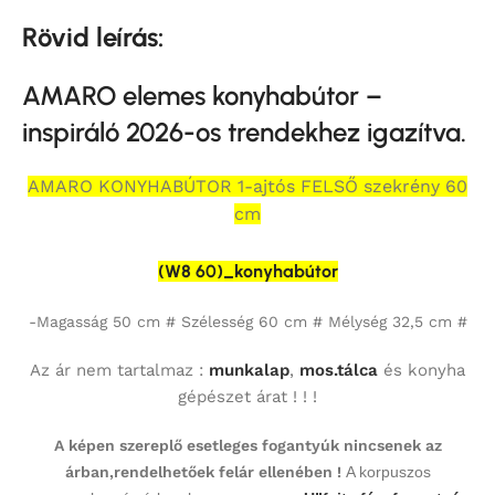
Rövid leírás:
AMARO elemes konyhabútor –
inspiráló 2026-os trendekhez igazítva.
AMARO KONYHABÚTOR 1-ajtós FELSŐ szekrény 60
cm
(W8 60)_konyhabútor
-Magasság 50 cm # Szélesség 60 cm # Mélység 32,5 cm #
Az ár nem tartalmaz :
munkalap
,
mos.tálca
és konyha
gépészet árat ! ! !
A képen szereplő esetleges fogantyúk nincsenek az
árban,rendelhetőek felár ellenében !
A korpuszos