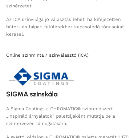
színérzetet.
Az ICA színvilága jó választás lehet, ha kifejezetten
bútor- és faipari felületekhez kapcsolódó tónusokat
keresel.
Online színminta / színválasztó (ICA)
SIGMA színskála
A Sigma Coatings a CHROMATIC® színrendszert
„inspiráló árnyalatok” palettájaként mutatja be a
színtervezés támogatására.
A gyártói oldalon a CHROMATIC® paletta méretét 1 170