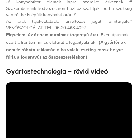
-A konyhabútor elemek lapra szerelve érkeznek #
Szakembereink kedvező áron házhoz szállítják, és ha szükség
van rá, be is építik konyhabútorát. #
Az árak tájékoztatóak, árváltozás jogát fenntartjuk.#
VEVŐSZOLGÁLAT TEL :06-20-463-4097
Figyelem:
Az ár nem tartalmaz fogantyú árat.
Ezen típusnak
ezért a frontjain nincs előfúrat a fogantyúknak .
(A gyártónak
nem felróható reklamáció ha valaki esetleg rossz helyre
fúrja a fogantyút az összeszereléskor.)
Gyártástechnológia – rövid videó