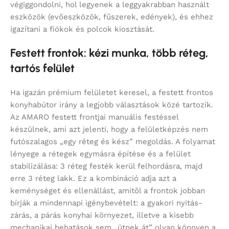
végiggondolni, hol legyenek a leggyakrabban használt
eszközök (evőeszközök, fűszerek, edények), és ehhez
igazítani a fiókok és polcok kiosztását.
Festett frontok: kézi munka, több réteg,
tartós felület
Ha igazán prémium felületet keresel, a festett frontos
konyhabútor irány a legjobb választások közé tartozik.
Az AMARO festett frontjai manuális festéssel
készülnek, ami azt jelenti, hogy a felületképzés nem
futószalagos „egy réteg és kész” megoldás. A folyamat
lényege a rétegek egymásra építése és a felület
stabilizálása: 3 réteg festék kerül felhordásra, majd
erre 3 réteg lakk. Ez a kombináció adja azt a
keménységet és ellenállást, amitől a frontok jobban
bírják a mindennapi igénybevételt: a gyakori nyitás-
zárás, a párás konyhai környezet, illetve a kisebb
mechanikai behatások sem „ütnek át” olyan könnyen a