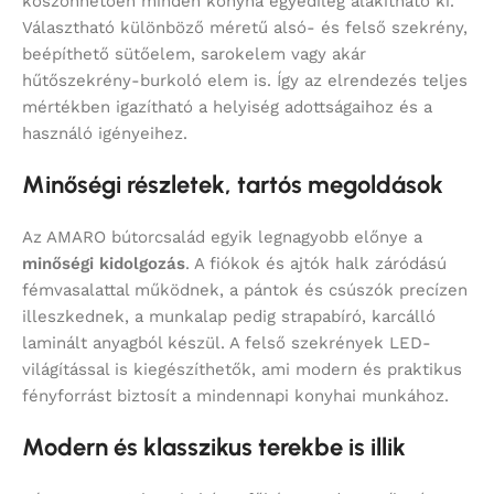
köszönhetően minden konyha egyedileg alakítható ki.
Választható különböző méretű alsó- és felső szekrény,
beépíthető sütőelem, sarokelem vagy akár
hűtőszekrény-burkoló elem is. Így az elrendezés teljes
mértékben igazítható a helyiség adottságaihoz és a
használó igényeihez.
Minőségi részletek, tartós megoldások
Az AMARO bútorcsalád egyik legnagyobb előnye a
minőségi kidolgozás
. A fiókok és ajtók halk záródású
fémvasalattal működnek, a pántok és csúszók precízen
illeszkednek, a munkalap pedig strapabíró, karcálló
laminált anyagból készül. A felső szekrények LED-
világítással is kiegészíthetők, ami modern és praktikus
fényforrást biztosít a mindennapi konyhai munkához.
Modern és klasszikus terekbe is illik