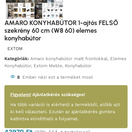
AMARO KONYHABÚTOR 1-ajtós FELSŐ
szekrény 60 cm (W8 60) elemes
konyhabútor
EXTOM
Kategóriák:
Amaro konyhabútor matt frontokkal
,
Elemes
Konyhabútor
,
Extom Meble
,
Konyhabútor
8
Ember nézi ezt a terméket most
Figyelem!
Ajánlatkérés szükséges!
Ha több variáció is elérhető a termékből, előbb azt
ki kell választani. Ezután az ajánlatkérés gombra
kattintva elindítható a folyamat.
43970
Ft