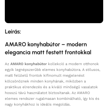
Leírás:
AMARO konyhabútor – modern
elegancia matt festett frontokkal
Az
AMARO konyhabútor
kollekció a modern otthonok
egyik legnépszerűbb elemes konyhabútora. A stílusos,
matt felületű frontok kifinomult megjelenést
kölcsönöznek minden konyhának, miközben a
praktikus elrendezés és a kiváló minőségű vasalatok
hosszú távú használatot biztosítanak. Az AMARO
elemes rendszer rugalmasan kombinálható, így kis és
nagy konyhákhoz is ideális megoldás.