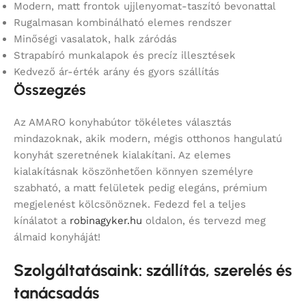
Modern, matt frontok ujjlenyomat-taszító bevonattal
Rugalmasan kombinálható elemes rendszer
Minőségi vasalatok, halk záródás
Strapabíró munkalapok és precíz illesztések
Kedvező ár-érték arány és gyors szállítás
Összegzés
Az AMARO konyhabútor tökéletes választás
mindazoknak, akik modern, mégis otthonos hangulatú
konyhát szeretnének kialakítani. Az elemes
kialakításnak köszönhetően könnyen személyre
szabható, a matt felületek pedig elegáns, prémium
megjelenést kölcsönöznek. Fedezd fel a teljes
kínálatot a
robinagyker.hu
oldalon, és tervezd meg
álmaid konyháját!
Szolgáltatásaink: szállítás, szerelés és
tanácsadás