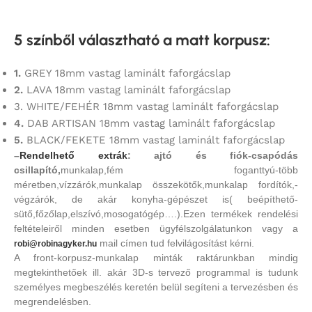
5 színből választható a matt korpusz
:
1.
GREY 18mm vastag laminált faforgácslap
2.
LAVA 18mm vastag laminált faforgácslap
3. WHITE/FEHÉR 18mm vastag laminált faforgácslap
4.
DAB ARTISAN 18mm vastag laminált faforgácslap
5.
BLACK/FEKETE 18mm vastag laminált faforgácslap
–
Rendelhető extrák
: ajtó és fiók-csapódás
csillapító,
munkalap,fém foganttyú-több
méretben,vízzárók,munkalap összekötők,munkalap fordítók,-
végzárók, de akár konyha-gépészet is( beépíthető-
sütő,főzőlap,elszívó,mosogatógép….).Ezen termékek rendelési
feltételeiről minden esetben ügyfélszolgálatunkon vagy a
mail címen tud felvilágosítást kérni.
robi@robinagyker.hu
A front-korpusz-munkalap minták raktárunkban mindig
megtekinthetőek ill. akár 3D-s tervező programmal is tudunk
személyes megbeszélés keretén belül segíteni a tervezésben és
megrendelésben.