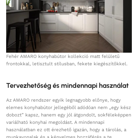
Fehér AMARO konyhabútor kollekció matt felületű
frontokkal, letisztult stílusban, fekete kiegészítőkkel.
Tervezhetőség és mindennapi használat
Az AMARO rendszer egyik legnagyobb előnye, hogy
elemes konyhabútor jellegéből adódóan nem „egy kész
dobozt” kapsz, hanem egy jól átgondolt, sokféleképpen
variálható konyhai megoldást. A mindennapi
használatban ez ott érezhető igazán, hogy a tárolás, a
munkavonalak és a kényelmes hozzáférés a te