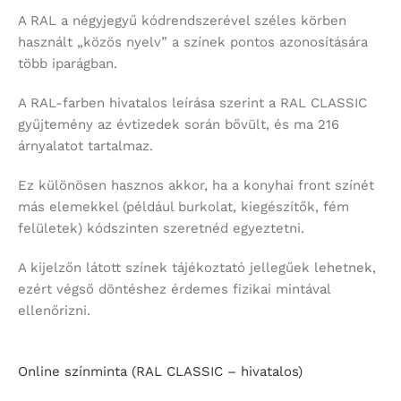
A RAL a négyjegyű kódrendszerével széles körben
használt „közös nyelv” a színek pontos azonosítására
több iparágban.
A RAL-farben hivatalos leírása szerint a RAL CLASSIC
gyűjtemény az évtizedek során bővült, és ma 216
árnyalatot tartalmaz.
Ez különösen hasznos akkor, ha a konyhai front színét
más elemekkel (például burkolat, kiegészítők, fém
felületek) kódszinten szeretnéd egyeztetni.
A kijelzőn látott színek tájékoztató jellegűek lehetnek,
ezért végső döntéshez érdemes fizikai mintával
ellenőrizni.
Online színminta (RAL CLASSIC – hivatalos)