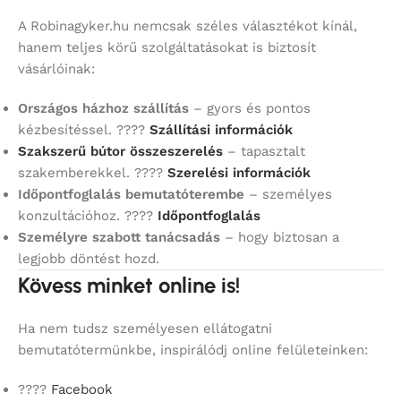
A Robinagyker.hu nemcsak széles választékot kínál,
hanem teljes körű szolgáltatásokat is biztosít
vásárlóinak:
Országos házhoz szállítás
– gyors és pontos
kézbesítéssel. ????
Szállítási információk
Szakszerű bútor összeszerelés
– tapasztalt
szakemberekkel. ????
Szerelési információk
Időpontfoglalás bemutatóterembe
– személyes
konzultációhoz. ????
Időpontfoglalás
Személyre szabott tanácsadás
– hogy biztosan a
legjobb döntést hozd.
Kövess minket online is!
Ha nem tudsz személyesen ellátogatni
bemutatótermünkbe, inspirálódj online felületeinken:
????
Facebook