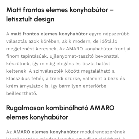
Matt frontos elemes konyhabútor –
letisztult design
A
matt frontos elemes konyhabútor
egyre népszerűbb
választás azok körében, akik modern, de időtálló
megjelenést keresnek. Az AMARO konyhabútor frontjai
finom tapintásúak, ujjlenyomat-taszító bevonattal
készülnek, így mindig elegáns és tiszta hatást
keltenek. A színválaszték között megtalálható a
klasszikus fehér, a trendi szürke, valamint a bézs és
krém árnyalatok is, így bármilyen enteriőrbe
beilleszthető.
Rugalmasan kombinálható AMARO
elemes konyhabútor
Az
AMARO elemes konyhabútor
modulrendszerének