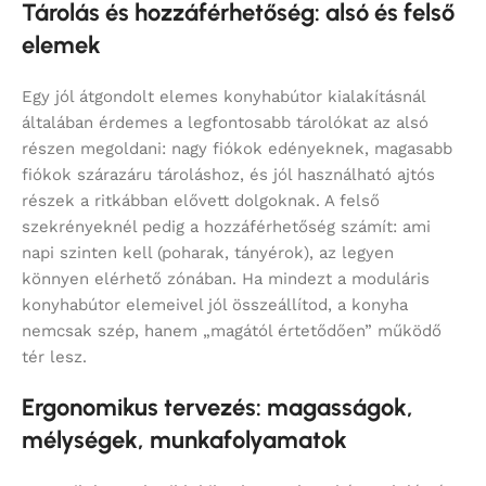
Tárolás és hozzáférhetőség: alsó és felső
elemek
Egy jól átgondolt elemes konyhabútor kialakításnál
általában érdemes a legfontosabb tárolókat az alsó
részen megoldani: nagy fiókok edényeknek, magasabb
fiókok szárazáru tároláshoz, és jól használható ajtós
részek a ritkábban elővett dolgoknak. A felső
szekrényeknél pedig a hozzáférhetőség számít: ami
napi szinten kell (poharak, tányérok), az legyen
könnyen elérhető zónában. Ha mindezt a moduláris
konyhabútor elemeivel jól összeállítod, a konyha
nemcsak szép, hanem „magától értetődően” működő
tér lesz.
Ergonomikus tervezés: magasságok,
mélységek, munkafolyamatok