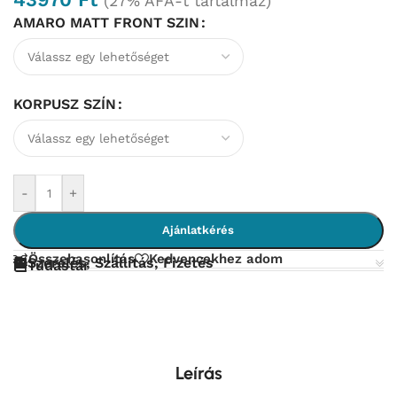
(27% ÁFÁ-t tartalmaz)
AMARO MATT FRONT SZIN
KORPUSZ SZÍN
-
+
Ajánlatkérés
Összehasonlítás
Kedvencekhez adom
Szerelés, Szállítás, Fizetés
Tudástár
Leírás