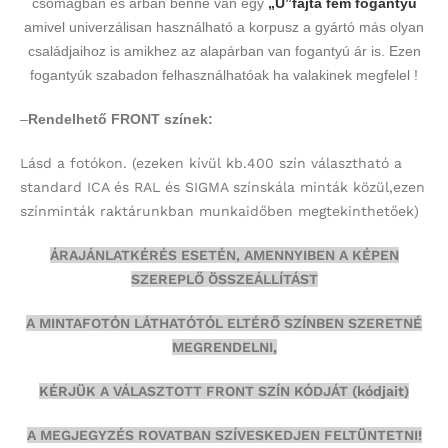
csomagban és árban benne van egy
„U”fajta fém fogantyú
amivel univerzálisan használható a korpusz a gyártó más olyan
családjaihoz is amikhez az alapárban van fogantyú ár is. Ezen
fogantyúk szabadon felhasználhatóak ha valakinek megfelel !
–
Rendelhető FRONT színek:
Lásd a fotókon.
(ezeken kívül kb.400 szín választható a
standard ICA és RAL és SIGMA színskála minták közül,ezen
színminták
raktárunkban munkaidőben megtekinthetőek)
ÁRAJÁNLATKÉRÉS ESETÉN, AMENNYIBEN A KÉPEN
SZEREPLŐ ÖSSZEÁLLÍTÁST
A MINTAFOTÓN LÁTHATÓTÓL ELTÉRŐ SZÍNBEN SZERETNÉ
MEGRENDELNI,
KÉRJÜK A VÁLASZTOTT FRONT SZÍN KÓDJÁT (kódjait)
A MEGJEGYZÉS ROVATBAN SZÍVESKEDJEN FELTÜNTETNI!