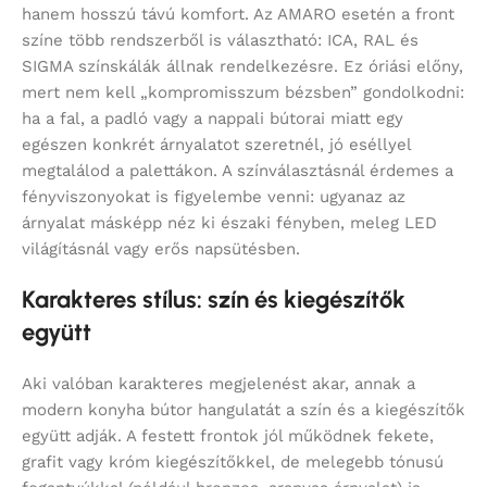
hanem hosszú távú komfort. Az AMARO esetén a front
színe több rendszerből is választható: ICA, RAL és
SIGMA színskálák állnak rendelkezésre. Ez óriási előny,
mert nem kell „kompromisszum bézsben” gondolkodni:
ha a fal, a padló vagy a nappali bútorai miatt egy
egészen konkrét árnyalatot szeretnél, jó eséllyel
megtalálod a palettákon. A színválasztásnál érdemes a
fényviszonyokat is figyelembe venni: ugyanaz az
árnyalat másképp néz ki északi fényben, meleg LED
világításnál vagy erős napsütésben.
Karakteres stílus: szín és kiegészítők
együtt
Aki valóban karakteres megjelenést akar, annak a
modern konyha bútor hangulatát a szín és a kiegészítők
együtt adják. A festett frontok jól működnek fekete,
grafit vagy króm kiegészítőkkel, de melegebb tónusú