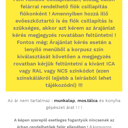
felárral rendelhető fiók csillapítás
fiókonként ! Amennyiben hozzá illő
evőeszköztartó is és fiók csillapítás is
szükséges, akkor azt kérem az árajánlat
kérés megjegyzés rovatában feltüntetni !
Fontos még: Árajánlat kérés esetén a
lenyíló menüből a korpusz szín
kiválasztását követően a megjegyzés
rovatban kérjük feltüntetni a kívánt ICA
vagy RAL vagy NCS színkódot (ezen
színskálákról lejjebb a leírásból lehet
tájékozódni) !!!
Az ár nem tartalmaz :
munkalap
,
mos.tálca
és konyha
gépészet árat ! ! !
A képen szereplő esetleges fogantyúk nincsenek az
árban,rendelhetőek felár ellenében !
A korpuszos