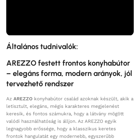
Általános tudnivalók:
AREZZO festett frontos konyhabútor
– elegáns forma, modern arányok, jól
tervezhető rendszer
Az
AREZZO
konyhabútor család azoknak készült, akik a
letisztult, elegáns, mégis karakteres megjelenést
keresik, és fontos számukra, hogy a látvány mögött
valódi használhatóság is álljon. Az AREZZO egyik
legnagyobb erőssége, hogy a klasszikus keretes
frontok hangulatát egy modernebb, egyszerűbb