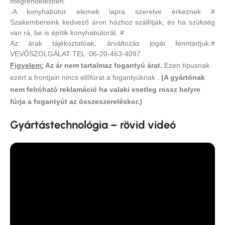
megrendelésben.
-A konyhabútor elemek lapra szerelve érkeznek #
Szakembereink kedvező áron házhoz szállítják, és ha szükség
van rá, be is építik konyhabútorát. #
Az árak tájékoztatóak, árváltozás jogát fenntartjuk.#
VEVŐSZOLGÁLAT TEL :06-20-463-4097
Figyelem:
Az ár nem tartalmaz fogantyú árat.
Ezen típusnak
ezért a frontjain nincs előfúrat a fogantyúknak .
(A gyártónak
nem felróható reklamáció ha valaki esetleg rossz helyre
fúrja a fogantyút az összeszereléskor.)
Gyártástechnológia – rövid videó