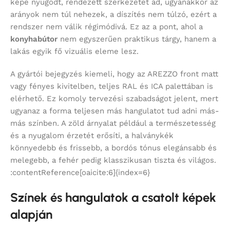
képe nyugodt, rendezett szerkezetet ad, ugyanakkor az
arányok nem túl nehezek, a díszítés nem túlzó, ezért a
rendszer nem válik régimódivá. Ez az a pont, ahol a
konyhabútor
nem egyszerűen praktikus tárgy, hanem a
lakás egyik fő vizuális eleme lesz.
A gyártói bejegyzés kiemeli, hogy az AREZZO front matt
vagy fényes kivitelben, teljes RAL és ICA palettában is
elérhető. Ez komoly tervezési szabadságot jelent, mert
ugyanaz a forma teljesen más hangulatot tud adni más-
más színben. A zöld árnyalat például a természetesség
és a nyugalom érzetét erősíti, a halványkék
könnyedebb és frissebb, a bordós tónus elegánsabb és
melegebb, a fehér pedig klasszikusan tiszta és világos.
:contentReference[oaicite:6]{index=6}
Színek és hangulatok a csatolt képek
alapján