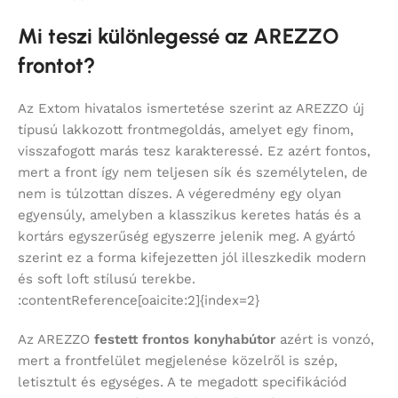
Mi teszi különlegessé az AREZZO
frontot?
Az Extom hivatalos ismertetése szerint az AREZZO új
típusú lakkozott frontmegoldás, amelyet egy finom,
visszafogott marás tesz karakteressé. Ez azért fontos,
mert a front így nem teljesen sík és személytelen, de
nem is túlzottan díszes. A végeredmény egy olyan
egyensúly, amelyben a klasszikus keretes hatás és a
kortárs egyszerűség egyszerre jelenik meg. A gyártó
szerint ez a forma kifejezetten jól illeszkedik modern
és soft loft stílusú terekbe.
:contentReference[oaicite:2]{index=2}
Az AREZZO
festett frontos konyhabútor
azért is vonzó,
mert a frontfelület megjelenése közelről is szép,
letisztult és egységes. A te megadott specifikációd