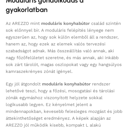
Moduláris gondolkodás a
gyakorlatban
Az AREZZO mint
moduláris konyhabútor
család szintén
sok előnnyel bír. A moduláris felépítés lényege nem
egyszerűen az, hogy sok külön elemből áll a rendszer,
hanem az, hogy ezek az elemek valós tervezési
szabadságot adnak. Más összeállítás való annak, aki
nagy főzőfelületet szeretne, és más annak, aki inkább
sok zárt tárolót, magas oszlopokat vagy egy hangsúlyos
kamraszekrényes zónát igényel.
Egy jól átgondolt
moduláris konyhabútor
rendszer
lehetővé teszi, hogy a főzési, mosogatási és tárolási
zónák egymáshoz viszonyított helyzete sokkal
logikusabb legyen. Ez kényelmet jelent a
mindennapokban, kevesebb felesleges mozgást és jobb
áttekinthetőséget eredményez. A képek alapján az
AREZZO jól működik kisebb, kompakt L alakú