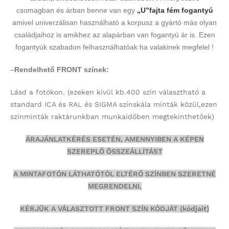
csomagban és árban benne van egy
„U”fajta fém fogantyú
amivel univerzálisan használható a korpusz a gyártó más olyan
családjaihoz is amikhez az alapárban van fogantyú ár is. Ezen
fogantyúk szabadon felhasználhatóak ha valakinek megfelel !
–
Rendelhető FRONT színek:
Lásd a fotókon.
(ezeken kívül kb.400 szín választható a
standard ICA és RAL és SIGMA színskála minták közül,ezen
színminták
raktárunkban munkaidőben megtekinthetőek)
ÁRAJÁNLATKÉRÉS ESETÉN, AMENNYIBEN A KÉPEN
SZEREPLŐ ÖSSZEÁLLÍTÁST
A MINTAFOTÓN LÁTHATÓTÓL ELTÉRŐ SZÍNBEN SZERETNÉ
MEGRENDELNI,
KÉRJÜK A VÁLASZTOTT FRONT SZÍN KÓDJÁT (kódjait)