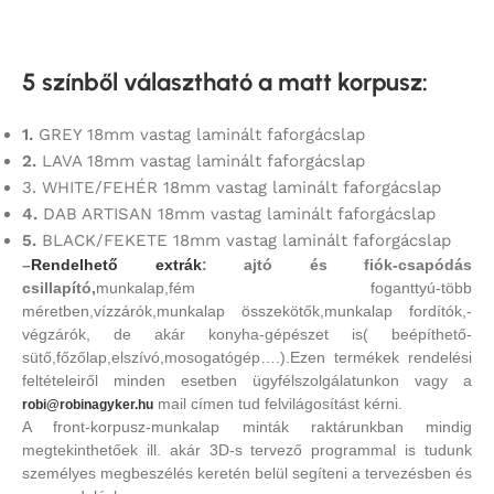
5 színből választható a matt korpusz
:
1.
GREY 18mm vastag laminált faforgácslap
2.
LAVA 18mm vastag laminált faforgácslap
3. WHITE/FEHÉR 18mm vastag laminált faforgácslap
4.
DAB ARTISAN 18mm vastag laminált faforgácslap
5.
BLACK/FEKETE 18mm vastag laminált faforgácslap
–
Rendelhető extrák
: ajtó és fiók-csapódás
csillapító,
munkalap,fém foganttyú-több
méretben,vízzárók,munkalap összekötők,munkalap fordítók,-
végzárók, de akár konyha-gépészet is( beépíthető-
sütő,főzőlap,elszívó,mosogatógép….).Ezen termékek rendelési
feltételeiről minden esetben ügyfélszolgálatunkon vagy a
mail címen tud felvilágosítást kérni.
robi@robinagyker.hu
A front-korpusz-munkalap minták raktárunkban mindig
megtekinthetőek ill. akár 3D-s tervező programmal is tudunk
személyes megbeszélés keretén belül segíteni a tervezésben és