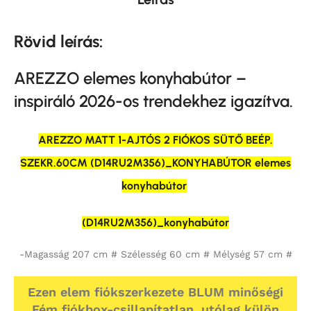
Rövid leírás:
AREZZO elemes konyhabútor –
inspiráló 2026-os trendekhez igazítva.
AREZZO MATT 1-AJTÓS 2 FIÓKOS SÜTŐ BEÉP.
SZEKR.60CM (D14RU2M356)_KONYHABÚTOR elemes
konyhabútor
(D14RU2M356)_konyhabútor
-Magasság 207 cm # Szélesség 60 cm # Mélység 57 cm #
Ezen elem fiókszerkezete BLUM minőségi
Fém fiókbox-csillapítatlan, utólag külön