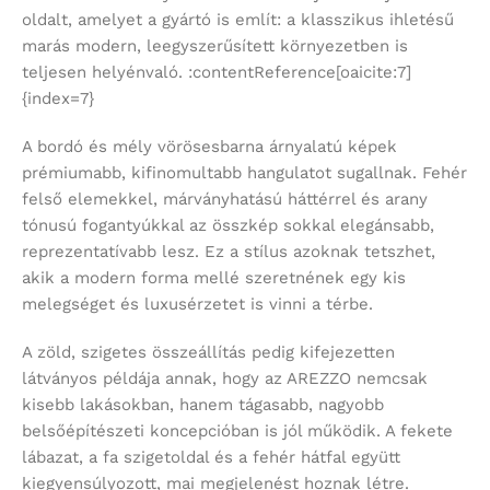
oldalt, amelyet a gyártó is említ: a klasszikus ihletésű
marás modern, leegyszerűsített környezetben is
teljesen helyénvaló. :contentReference[oaicite:7]
{index=7}
A bordó és mély vörösesbarna árnyalatú képek
prémiumabb, kifinomultabb hangulatot sugallnak. Fehér
felső elemekkel, márványhatású háttérrel és arany
tónusú fogantyúkkal az összkép sokkal elegánsabb,
reprezentatívabb lesz. Ez a stílus azoknak tetszhet,
akik a modern forma mellé szeretnének egy kis
melegséget és luxusérzetet is vinni a térbe.
A zöld, szigetes összeállítás pedig kifejezetten
látványos példája annak, hogy az AREZZO nemcsak
kisebb lakásokban, hanem tágasabb, nagyobb
belsőépítészeti koncepcióban is jól működik. A fekete
lábazat, a fa szigetoldal és a fehér hátfal együtt
kiegyensúlyozott, mai megjelenést hoznak létre.