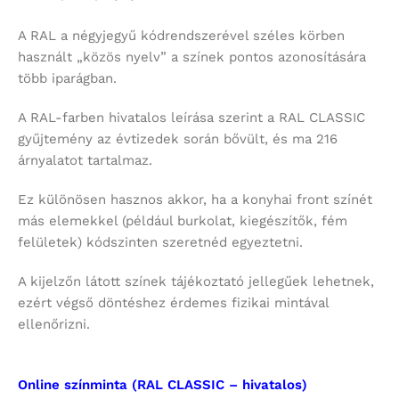
A RAL a négyjegyű kódrendszerével széles körben
használt „közös nyelv” a színek pontos azonosítására
több iparágban.
A RAL-farben hivatalos leírása szerint a RAL CLASSIC
gyűjtemény az évtizedek során bővült, és ma 216
árnyalatot tartalmaz.
Ez különösen hasznos akkor, ha a konyhai front színét
más elemekkel (például burkolat, kiegészítők, fém
felületek) kódszinten szeretnéd egyeztetni.
A kijelzőn látott színek tájékoztató jellegűek lehetnek,
ezért végső döntéshez érdemes fizikai mintával
ellenőrizni.
Online színminta (RAL CLASSIC – hivatalos)