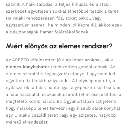
számít. A halk záródás, a teljes kihúzás és a stabil
szerkezet együttesen sokkal élhetőbbé teszik a teret.
Ha valaki rendszeresen főz, sokat pakol, vagy
egyszerűen szereti, ha minden jól kézre áll, akkor ezek
a tulajdonságok hamar felértékelődnek.
Miért előnyös az elemes rendszer?
Az AREZZO kifejezetten jó alap lehet azoknak, akik
elemes konyhabútor
rendszerben gondolkodnak. Az
elemes szemlélet legnagyobb előnye, hogy nem kell
egyetlen fix blokkhoz igazodni. A helyiség mérete, a
nyílászárók, a falak adottságai, a gépészeti kiállások és
a napi használati szokások szerint lehet összeállítani a
megfelelő kombinációt. Ez a gyakorlatban azt jelenti,
hogy másképp lehet tervezni egy kisebb sarokkonyhát,
egy U alakú családi teret vagy egy szigetes, nagyobb
méretű elrendezést.