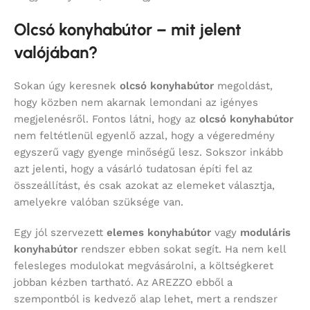
Olcsó konyhabútor – mit jelent
valójában?
Sokan úgy keresnek
olcsó konyhabútor
megoldást,
hogy közben nem akarnak lemondani az igényes
megjelenésről. Fontos látni, hogy az
olcsó konyhabútor
nem feltétlenül egyenlő azzal, hogy a végeredmény
egyszerű vagy gyenge minőségű lesz. Sokszor inkább
azt jelenti, hogy a vásárló tudatosan építi fel az
összeállítást, és csak azokat az elemeket választja,
amelyekre valóban szüksége van.
Egy jól szervezett
elemes konyhabútor
vagy
moduláris
konyhabútor
rendszer ebben sokat segít. Ha nem kell
felesleges modulokat megvásárolni, a költségkeret
jobban kézben tartható. Az AREZZO ebből a
szempontból is kedvező alap lehet, mert a rendszer