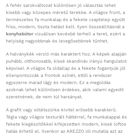
A fehér sarokváltozat különösen jó választás lehet
kisebb vagy közepes méretű terekbe. A világos front, a
természetes fa munkalap és a fekete csaptelep együtt
friss, modern, tiszta hatást kelt. Ilyen összeállításnál a
konyhabútor
vizuálisan kevésbé terheli a teret, ezért a
helyiség nagyobbnak és levegősebbnek tűnhet.
A halványkék verzió más karaktert hoz. A képek alapján
puhább, otthonosabb, kissé skandináv irányú hangulatot
képvisel. A világos fa oldallap és a fekete fogantyúk jól
ellenpontozzák a frontok színét, ettől a rendszer
egyszerre marad lágy és modern. Ez a megoldás
azoknak lehet különösen érdekes, akik valami egyedit
szeretnének, de nem túl harsányat.
A grafit vagy sötétszürke kivitel erősebb karakterű.
Tégla vagy világos texturált háttérrel, fa munkalappal és
fekete kiegészítőkkel kifejezetten modern, kissé loftos
hatás érhető el. Ilyenkor az AREZZO jól mutatja azt az