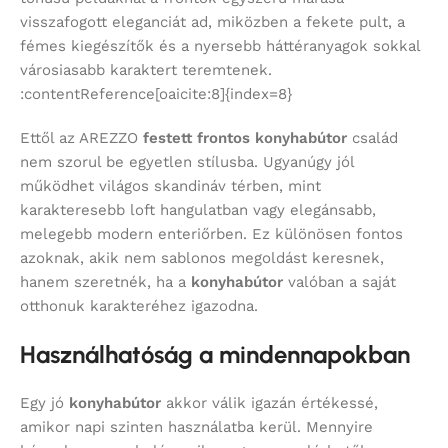
visszafogott eleganciát ad, miközben a fekete pult, a
fémes kiegészítők és a nyersebb háttéranyagok sokkal
városiasabb karaktert teremtenek.
:contentReference[oaicite:8]{index=8}
Ettől az AREZZO
festett frontos konyhabútor
család
nem szorul be egyetlen stílusba. Ugyanúgy jól
működhet világos skandináv térben, mint
karakteresebb loft hangulatban vagy elegánsabb,
melegebb modern enteriőrben. Ez különösen fontos
azoknak, akik nem sablonos megoldást keresnek,
hanem szeretnék, ha a
konyhabútor
valóban a saját
otthonuk karakteréhez igazodna.
Használhatóság a mindennapokban
Egy jó
konyhabútor
akkor válik igazán értékessé,
amikor napi szinten használatba kerül. Mennyire