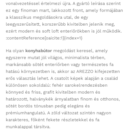
vonalvezetéssel értelmezi újra. A gyártó leírása szerint
ez egy finoman mart, lakkozott front, amely formájában
a klasszikus megoldásokra utal, de egy
leegyszerűsített, korszerűbb kivitelben jelenik meg,
ezért modern és soft loft enteriőrökben is jól működik.
:contentReference[oaicite:1]{index=1}
Ha olyan
konyhabútor
megoldást keresel, amely
egyszerre mutat jól világos, minimalista térben,
markánsabb sötét enteriőrben vagy természetes fa
hatású környezetben is, akkor az AREZZO kifejezetten
erős választás lehet. A csatolt képek alapján a család
különösen sokoldalú: fehér sarokelrendezésben
könnyed és friss, grafit kivitelben modern és
határozott, halványkék árnyalatban finom és otthonos,
sötét bordós tónusban pedig elegáns és
prémiumhangulatú. A zöld változat szintén nagyon
karakteres, főként fekete részletekkel és fa
munkalappal társítva.