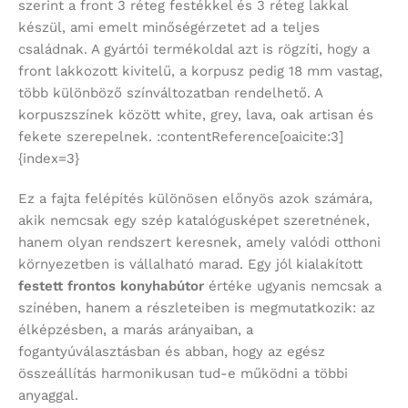
szerint a front 3 réteg festékkel és 3 réteg lakkal
készül, ami emelt minőségérzetet ad a teljes
családnak. A gyártói termékoldal azt is rögzíti, hogy a
front lakkozott kivitelű, a korpusz pedig 18 mm vastag,
több különböző színváltozatban rendelhető. A
korpuszszínek között white, grey, lava, oak artisan és
fekete szerepelnek. :contentReference[oaicite:3]
{index=3}
Ez a fajta felépítés különösen előnyös azok számára,
akik nemcsak egy szép katalógusképet szeretnének,
hanem olyan rendszert keresnek, amely valódi otthoni
környezetben is vállalható marad. Egy jól kialakított
festett frontos konyhabútor
értéke ugyanis nemcsak a
színében, hanem a részleteiben is megmutatkozik: az
élképzésben, a marás arányaiban, a
fogantyúválasztásban és abban, hogy az egész
összeállítás harmonikusan tud-e működni a többi
anyaggal.