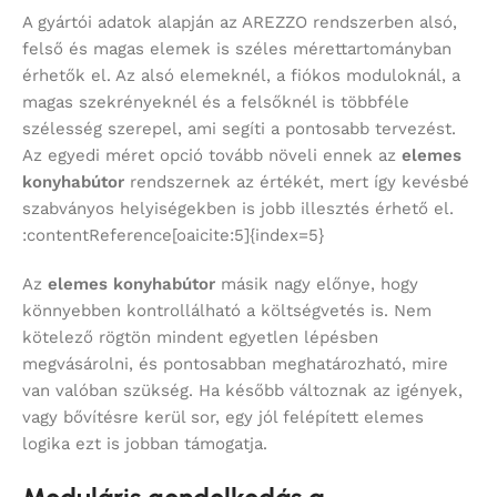
A gyártói adatok alapján az AREZZO rendszerben alsó,
felső és magas elemek is széles mérettartományban
érhetők el. Az alsó elemeknél, a fiókos moduloknál, a
magas szekrényeknél és a felsőknél is többféle
szélesség szerepel, ami segíti a pontosabb tervezést.
Az egyedi méret opció tovább növeli ennek az
elemes
konyhabútor
rendszernek az értékét, mert így kevésbé
szabványos helyiségekben is jobb illesztés érhető el.
:contentReference[oaicite:5]{index=5}
Az
elemes konyhabútor
másik nagy előnye, hogy
könnyebben kontrollálható a költségvetés is. Nem
kötelező rögtön mindent egyetlen lépésben
megvásárolni, és pontosabban meghatározható, mire
van valóban szükség. Ha később változnak az igények,
vagy bővítésre kerül sor, egy jól felépített elemes
logika ezt is jobban támogatja.