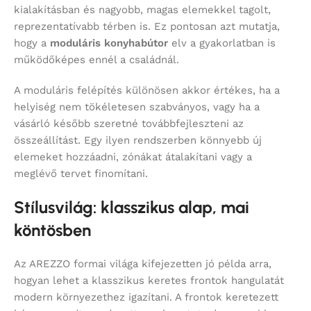
kialakításban és nagyobb, magas elemekkel tagolt,
reprezentatívabb térben is. Ez pontosan azt mutatja,
hogy a
moduláris konyhabútor
elv a gyakorlatban is
működőképes ennél a családnál.
A moduláris felépítés különösen akkor értékes, ha a
helyiség nem tökéletesen szabványos, vagy ha a
vásárló később szeretné továbbfejleszteni az
összeállítást. Egy ilyen rendszerben könnyebb új
elemeket hozzáadni, zónákat átalakítani vagy a
meglévő tervet finomítani.
Stílusvilág: klasszikus alap, mai
köntösben
Az AREZZO formai világa kifejezetten jó példa arra,
hogyan lehet a klasszikus keretes frontok hangulatát
modern környezethez igazítani. A frontok keretezett