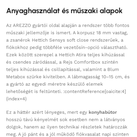
Anyaghasználat és műszaki alapok
Az AREZZO gyártói oldal alapján a rendszer több fontos
műszaki jellemzője is ismert. A korpusz 18 mm vastag,
a zsanérok Hettich Sensys soft close rendszerűek, a
fiókokhoz pedig többféle vezetősín-opció választható.
Ezek között szerepel a Hettich Atira teljes kihúzással
és csendes záródással, a Rejs Comfortbox szintén
teljes kihúzással és csillapítással, valamint a Blum
Metabox szürke kivitelben. A lábmagasság 10–15 cm, és
a gyártó az egyedi méretre készülő elemek
lehetőségét is feltünteti. :contentReference[oaicite:4]
{index=4}
Ez a háttér azért lényeges, mert egy
konyhabútor
hosszú távú kényelmét sok esetben nem a látványos
dolgok, hanem az ilyen technikai részletek határozzák
meg. A jó pánt és a jól működő fiókvasalat napi szinten