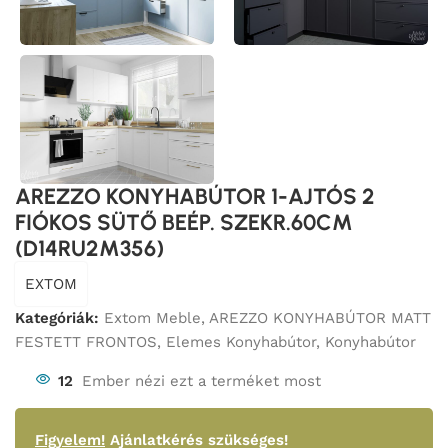
AREZZO KONYHABÚTOR 1-AJTÓS 2
FIÓKOS SÜTŐ BEÉP. SZEKR.60CM
(D14RU2M356)
EXTOM
Kategóriák:
Extom Meble
,
AREZZO KONYHABÚTOR MATT
FESTETT FRONTOS
,
Elemes Konyhabútor
,
Konyhabútor
12
Ember nézi ezt a terméket most
Figyelem!
Ajánlatkérés szükséges!