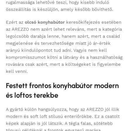
rugalmassága lehetővé teszi, hogy kisebb induló
összeállítás is készüljön, amely később bővíthető.
Ezért az
olcsó konyhabútor
keresőkifejezés esetében
az AREZZO nem azért lehet releváns, mert a kategória
legolcsóbb darabja lenne, hanem azért, mert a család
megjelenése és tervezhetősége miatt jó ár-érték
arányú kiindulópontot tud adni. Vagyis nem kell
kompromisszumot kötni a látvány és a használhatóság
rovására csak azért, mert a költségeket is figyelembe
kell venni.
Festett frontos konyhabútor modern
és loftos terekbe
A gyártó külön hangsúlyozza, hogy az AREZZO jól illik
modern és soft loft stílusú enteriőrökbe. Ez a csatolt
képek alapján is jól látszik. A tégla falas, sötétebb
tónusú példáknál a frontok egyszerű marása