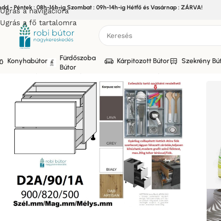
edd - Péntek : 08h-16h-ig Szombat : 09h-14h-ig Hétfő és Vasárnap : ZÁRVA!
Ugrás a navigációra
Ugrás a fő tartalomra
Fürdőszoba
Konyhabútor
Kárpitozott Bútor
Szekrény Bú
Bútor
Kezdőlap
/
Bútor
/
Konyhabútor
/
Elemes Konyhabútor
/
AREZZO