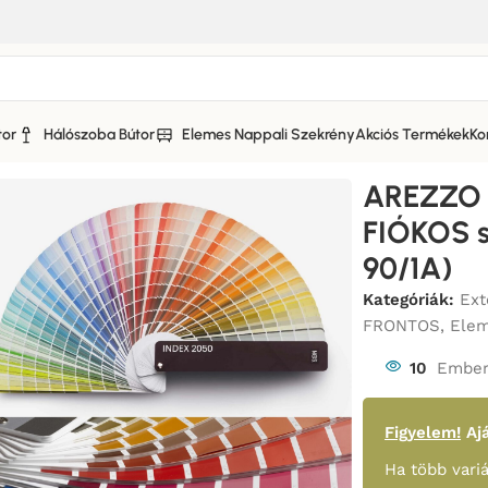
tor
Hálószoba Bútor
Elemes Nappali Szekrény
Akciós Termékek
Ko
 KONYHABÚTOR MATT FESTETT FRONTOS
/
AREZZO KONYHAB
AREZZO
FIÓKOS 
90/1A)
Kategóriák:
Ex
FRONTOS
,
Elem
10
Ember
Figyelem!
Ajá
Ha több variá