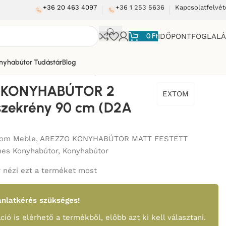
+36 20 463 4097
+36 1 253 5636
Kapcsolatfelvét
0
Ft
IDŐPONTFOGLAL
nyhabútor Tudástár
Blog
ÚTOR 2 FIÓKOS szekrény 90 cm (D2A 90/1A)
 KONYHABÚTOR 2
EXTOM
szekrény 90 cm (D2A
tom Meble
,
AREZZO KONYHABÚTOR MATT FESTETT
es Konyhabútor
,
Konyhabútor
 nézi ezt a terméket most
nlatkérés szükséges!
ció is elérhető a termékből, előbb azt ki kell választani.