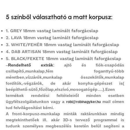
5 színből választható a matt korpusz
:
1.
GREY 18mm vastag laminált faforgácslap
2.
LAVA 18mm vastag laminált faforgácslap
3. WHITE/FEHÉR 18mm vastag laminált faforgácslap
4.
DAB ARTISAN 18mm vastag laminált faforgácslap
5.
BLACK/FEKETE 18mm vastag laminált faforgácslap
–
Rendelhető extrák
: ajtó és fiók-csapódás
csillapító,
munkalap,fém foganttyú-több
méretben,vízzárók,munkalap összekötők,munkalap
fordítók,-végzárók, de akár konyha-gépészet is(
beépíthető-sütő,főzőlap,elszívó,mosogatógép….).Ezen
termékek rendelési feltételeiről minden esetben
ügyfélszolgálatunkon vagy a
mail címen
robi@robinagyker.hu
tud felvilágosítást kérni.
A front-korpusz-munkalap minták raktárunkban mindig
megtekinthetőek ill. akár 3D-s tervező programmal is
tudunk személyes megbeszélés keretén belül segíteni a