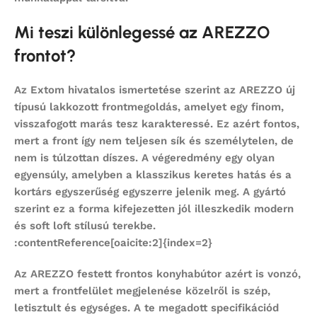
Mi teszi különlegessé az AREZZO
frontot?
Az Extom hivatalos ismertetése szerint az AREZZO új
típusú lakkozott frontmegoldás, amelyet egy finom,
visszafogott marás tesz karakteressé. Ez azért fontos,
mert a front így nem teljesen sík és személytelen, de
nem is túlzottan díszes. A végeredmény egy olyan
egyensúly, amelyben a klasszikus keretes hatás és a
kortárs egyszerűség egyszerre jelenik meg. A gyártó
szerint ez a forma kifejezetten jól illeszkedik modern
és soft loft stílusú terekbe.
:contentReference[oaicite:2]{index=2}
Az AREZZO
festett frontos konyhabútor
azért is vonzó,
mert a frontfelület megjelenése közelről is szép,
letisztult és egységes. A te megadott specifikációd