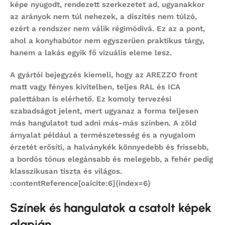
képe nyugodt, rendezett szerkezetet ad, ugyanakkor
az arányok nem túl nehezek, a díszítés nem túlzó,
ezért a rendszer nem válik régimódivá. Ez az a pont,
ahol a
konyhabútor
nem egyszerűen praktikus tárgy,
hanem a lakás egyik fő vizuális eleme lesz.
A gyártói bejegyzés kiemeli, hogy az AREZZO front
matt vagy fényes kivitelben, teljes RAL és ICA
palettában is elérhető. Ez komoly tervezési
szabadságot jelent, mert ugyanaz a forma teljesen
más hangulatot tud adni más-más színben. A zöld
árnyalat például a természetesség és a nyugalom
érzetét erősíti, a halványkék könnyedebb és frissebb,
a bordós tónus elegánsabb és melegebb, a fehér pedig
klasszikusan tiszta és világos.
:contentReference[oaicite:6]{index=6}
Színek és hangulatok a csatolt képek
alapján