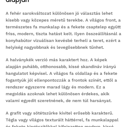
A fehér sarokváltozat különösen jó választás lehet
kisebb vagy közepes méretű terekbe. A világos front, a
természetes fa munkalap és a fekete csaptelep együtt
friss, modern, tiszta hatást kelt. Ilyen összeállításnál a
konyhabútor
vizuálisan kevésbé terheli a teret, ezért a
helyiség nagyobbnak és levegősebbnek tűnhet.
A halványkék verzió más karaktert hoz. A képek
alapján puhább, otthonosabb, kissé skandináv irányú
hangulatot képvisel. A világos fa oldallap és a fekete
fogantyúk jól ellenpontozzák a frontok színét, ettől a
rendszer egyszerre marad lágy és modern. Ez a
megoldás azoknak lehet különösen érdekes, akik
valami egyedit szeretnének, de nem túl harsányat.
A grafit vagy sötétszürke kivitel erősebb karakterű.
Tégla vagy világos texturált háttérrel, fa munkalappal
és fekete kiegészítőkkel kifejezetten modern, kissé