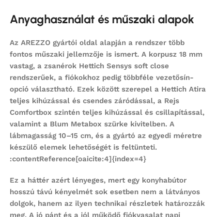
Anyaghasználat és műszaki alapok
Az AREZZO gyártói oldal alapján a rendszer több
fontos műszaki jellemzője is ismert. A korpusz 18 mm
vastag, a zsanérok Hettich Sensys soft close
rendszerűek, a fiókokhoz pedig többféle vezetősín-
opció választható. Ezek között szerepel a Hettich Atira
teljes kihúzással és csendes záródással, a Rejs
Comfortbox szintén teljes kihúzással és csillapítással,
valamint a Blum Metabox szürke kivitelben. A
lábmagasság 10–15 cm, és a gyártó az egyedi méretre
készülő elemek lehetőségét is feltünteti.
:contentReference[oaicite:4]{index=4}
Ez a háttér azért lényeges, mert egy
konyhabútor
hosszú távú kényelmét sok esetben nem a látványos
dolgok, hanem az ilyen technikai részletek határozzák
meg. A jó pánt és a jól működő fiókvasalat napi