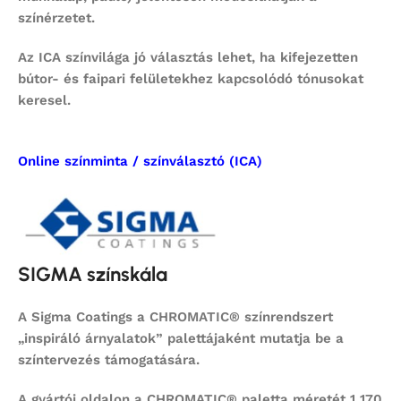
színérzetet.
Az ICA színvilága jó választás lehet, ha kifejezetten
bútor- és faipari felületekhez kapcsolódó tónusokat
keresel.
Online színminta / színválasztó (ICA)
SIGMA színskála
A Sigma Coatings a CHROMATIC® színrendszert
„inspiráló árnyalatok” palettájaként mutatja be a
színtervezés támogatására.
A gyártói oldalon a CHROMATIC® paletta méretét 1 170