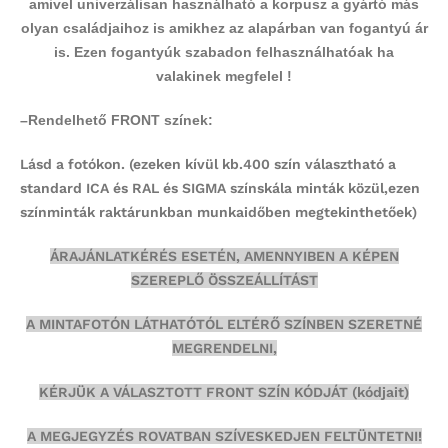
amivel univerzálisan használható a korpusz a gyártó más
olyan családjaihoz is amikhez az alapárban van fogantyú ár
is. Ezen fogantyúk szabadon felhasználhatóak ha
valakinek megfelel !
–
Rendelhető FRONT színek:
Lásd a fotókon.
(ezeken kívül kb.400 szín választható a
standard ICA és RAL és SIGMA színskála minták közül,ezen
színminták
raktárunkban munkaidőben megtekinthetőek)
ÁRAJÁNLATKÉRÉS ESETÉN, AMENNYIBEN A KÉPEN
SZEREPLŐ ÖSSZEÁLLÍTÁST
A MINTAFOTÓN LÁTHATÓTÓL ELTÉRŐ SZÍNBEN SZERETNÉ
MEGRENDELNI,
KÉRJÜK A VÁLASZTOTT FRONT SZÍN KÓDJÁT (kódjait)
A MEGJEGYZÉS ROVATBAN SZÍVESKEDJEN FELTÜNTETNI!