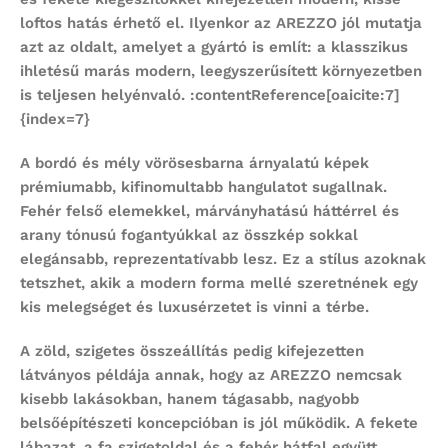
loftos hatás érhető el. Ilyenkor az AREZZO jól mutatja
azt az oldalt, amelyet a gyártó is említ: a klasszikus
ihletésű marás modern, leegyszerűsített környezetben
is teljesen helyénvaló. :contentReference[oaicite:7]
{index=7}
A bordó és mély vörösesbarna árnyalatú képek
prémiumabb, kifinomultabb hangulatot sugallnak.
Fehér felső elemekkel, márványhatású háttérrel és
arany tónusú fogantyúkkal az összkép sokkal
elegánsabb, reprezentatívabb lesz. Ez a stílus azoknak
tetszhet, akik a modern forma mellé szeretnének egy
kis melegséget és luxusérzetet is vinni a térbe.
A zöld, szigetes összeállítás pedig kifejezetten
látványos példája annak, hogy az AREZZO nemcsak
kisebb lakásokban, hanem tágasabb, nagyobb
belsőépítészeti koncepcióban is jól működik. A fekete
lábazat, a fa szigetoldal és a fehér hátfal együtt