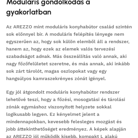
Moduláris gondolkodás a
gyakorlatban
Az AREZZO mint
moduláris konyhabútor
család szintén
sok előnnyel bír. A moduláris felépítés lényege nem
egyszerűen az, hogy sok külön elemből áll a rendszer,
hanem az, hogy ezek az elemek valós tervezési
szabadságot adnak. Más összeállítás való annak, aki
nagy főzőfelületet szeretne, és más annak, aki inkább
sok zárt tárolót, magas oszlopokat vagy egy
hangsúlyos kamraszekrényes zónát igényel.
Egy jól átgondolt
moduláris konyhabútor
rendszer
lehetővé teszi, hogy a főzési, mosogatási és tárolási
zónák egymáshoz viszonyított helyzete sokkal
logikusabb legyen. Ez kényelmet jelent a
mindennapokban, kevesebb felesleges mozgást és
jobb áttekinthetőséget eredményez. A képek alapján
az AREZZO jól működik kisebb, kompakt L alakú