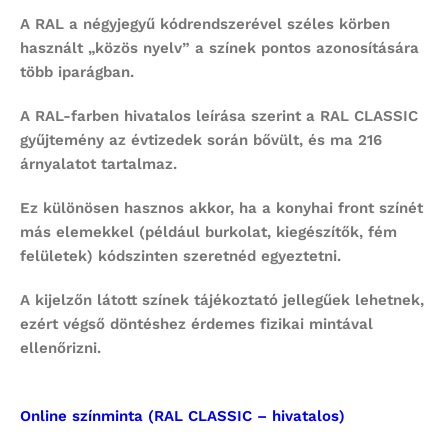
A RAL a négyjegyű kódrendszerével széles körben
használt „közös nyelv” a színek pontos azonosítására
több iparágban.
A RAL-farben hivatalos leírása szerint a RAL CLASSIC
gyűjtemény az évtizedek során bővült, és ma 216
árnyalatot tartalmaz.
Ez különösen hasznos akkor, ha a konyhai front színét
más elemekkel (például burkolat, kiegészítők, fém
felületek) kódszinten szeretnéd egyeztetni.
A kijelzőn látott színek tájékoztató jellegűek lehetnek,
ezért végső döntéshez érdemes fizikai mintával
ellenőrizni.
Online színminta (RAL CLASSIC – hivatalos)