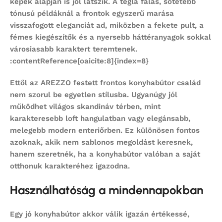
képek alapján is jól látszik. A tégla falas, sötétebb
tónusú példáknál a frontok egyszerű marása
visszafogott eleganciát ad, miközben a fekete pult, a
fémes kiegészítők és a nyersebb háttéranyagok sokkal
városiasabb karaktert teremtenek.
:contentReference[oaicite:8]{index=8}
Ettől az AREZZO
festett frontos konyhabútor
család
nem szorul be egyetlen stílusba. Ugyanúgy jól
működhet világos skandináv térben, mint
karakteresebb loft hangulatban vagy elegánsabb,
melegebb modern enteriőrben. Ez különösen fontos
azoknak, akik nem sablonos megoldást keresnek,
hanem szeretnék, ha a
konyhabútor
valóban a saját
otthonuk karakteréhez igazodna.
Használhatóság a mindennapokban
Egy jó
konyhabútor
akkor válik igazán értékessé,