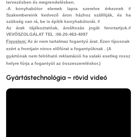
tervezésben és megrendelésben.
-A konyhabútor elemek lapra szerelve érkeznek #
Szakembereink kedvező áron házhoz szállítják, és ha
szükség van rá, be is építik konyhabútorát. #
Az árak tájékoztatóak, árváltozás jogát fenntartjuk.#
VEVŐSZOLGÁLAT TEL :06-20-463-4097
Figyelem:
Az ár nem tartalmaz fogantyú árat.
Ezen típusnak
ezért a frontjain nincs előfúrat a fogantyúknak .
(A
gyártónak nem felróható reklamáció ha valaki esetleg rossz
helyre fúrja a fogantyút az összeszereléskor.)
Gyártástechnológia – rövid videó