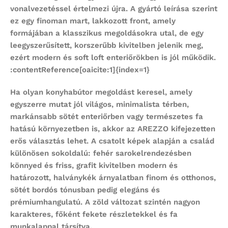
vonalvezetéssel értelmezi újra. A gyártó leírása szerint
ez egy finoman mart, lakkozott front, amely
formájában a klasszikus megoldásokra utal, de egy
leegyszerűsített, korszerűbb kivitelben jelenik meg,
ezért modern és soft loft enteriőrökben is jól működik.
:contentReference[oaicite:1]{index=1}
Ha olyan
konyhabútor
megoldást keresel, amely
egyszerre mutat jól világos, minimalista térben,
markánsabb sötét enteriőrben vagy természetes fa
hatású környezetben is, akkor az AREZZO kifejezetten
erős választás lehet. A csatolt képek alapján a család
különösen sokoldalú: fehér sarokelrendezésben
könnyed és friss, grafit kivitelben modern és
határozott, halványkék árnyalatban finom és otthonos,
sötét bordós tónusban pedig elegáns és
prémiumhangulatú. A zöld változat szintén nagyon
karakteres, főként fekete részletekkel és fa
munkalappal társítva.