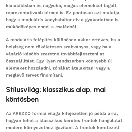
kialakításban és nagyobb, magas elemekkel tagolt,
reprezentatívabb térben is. Ez pontosan azt mutatja,
hogy a
moduláris konyhabútor
elv a gyakorlatban is
működőképes ennél a családnál.
A moduláris felépítés különösen akkor értékes, ha a
helyiség nem tökéletesen szabványos, vagy ha a
vásárló később szeretné továbbfejleszteni az
összeállítást. Egy ilyen rendszerben könnyebb új
elemeket hozzáadni, zónákat átalakítani vagy a
meglévő tervet finomítani.
Stílusvilág: klasszikus alap, mai
köntösben
Az AREZZO formai világa kifejezetten jó példa arra,
hogyan lehet a klasszikus keretes frontok hangulatát
modern környezethez igazítani. A frontok keretezett