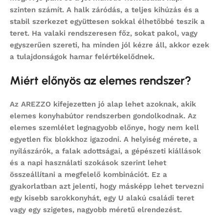
szinten számít. A halk záródás, a teljes kihúzás és a
stabil szerkezet együttesen sokkal élhetőbbé teszik a
teret. Ha valaki rendszeresen főz, sokat pakol, vagy
egyszerűen szereti, ha minden jól kézre áll, akkor ezek
a tulajdonságok hamar felértékelődnek.
Miért előnyös az elemes rendszer?
Az AREZZO kifejezetten jó alap lehet azoknak, akik
elemes konyhabútor
rendszerben gondolkodnak. Az
elemes szemlélet legnagyobb előnye, hogy nem kell
egyetlen fix blokkhoz igazodni. A helyiség mérete, a
nyílászárók, a falak adottságai, a gépészeti kiállások
és a napi használati szokások szerint lehet
összeállítani a megfelelő kombinációt. Ez a
gyakorlatban azt jelenti, hogy másképp lehet tervezni
egy kisebb sarokkonyhát, egy U alakú családi teret
vagy egy szigetes, nagyobb méretű elrendezést.