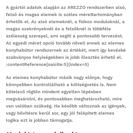
A gyártói adatok alapján az AREZZO rendszerben alsó,
felső és magas elemek is széles mérettartományban
érhetők el. Az alsó elemeknél, a fiókos moduloknál, a
magas szekrényeknél és a felsőknél is többféle
szélesség szerepel, ami segíti a pontosabb tervezést.
Az egyedi méret opció tovább növeli ennek az
elemes
konyhabútor
rendszernek az értékét, mert így kevésbé
szabványos helyiségekben is jobb illesztés érhető el.
:contentReference[oaicite:5]{index=5}
Az
elemes konyhabútor
másik nagy előnye, hogy
könnyebben kontrollálható a költségvetés is. Nem
kötelező rögtön mindent egyetlen lépésben
megvásárolni, és pontosabban meghatározható, mire
van valóban szükség. Ha később változnak az igények,
vagy bővítésre kerül sor, egy jól felépített elemes
logika ezt is jobban támogatja.