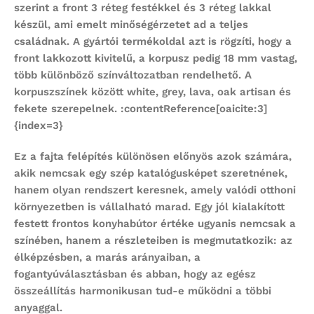
szerint a front 3 réteg festékkel és 3 réteg lakkal
készül, ami emelt minőségérzetet ad a teljes
családnak. A gyártói termékoldal azt is rögzíti, hogy a
front lakkozott kivitelű, a korpusz pedig 18 mm vastag,
több különböző színváltozatban rendelhető. A
korpuszszínek között white, grey, lava, oak artisan és
fekete szerepelnek. :contentReference[oaicite:3]
{index=3}
Ez a fajta felépítés különösen előnyös azok számára,
akik nemcsak egy szép katalógusképet szeretnének,
hanem olyan rendszert keresnek, amely valódi otthoni
környezetben is vállalható marad. Egy jól kialakított
festett frontos konyhabútor
értéke ugyanis nemcsak a
színében, hanem a részleteiben is megmutatkozik: az
élképzésben, a marás arányaiban, a
fogantyúválasztásban és abban, hogy az egész
összeállítás harmonikusan tud-e működni a többi
anyaggal.