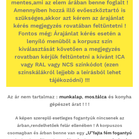
mentes,ami az elem árában benne foglalt !
Amennyiben hozzá illő evőeszköztartó is
szükséges,akkor azt kérem az árajánlat
kérés megjegyzés rovatában feltüntetni !
Fontos még: Árajánlat kérés esetén a
lenyíló menüből a korpusz szín
kiválasztását követően a megjegyzés
rovatban kérjük feltüntetni a kívánt ICA
vagy RAL vagy NCS színkódot (ezen
színskálákról lejjebb a leírásból lehet
tájékozódni) !!!
Az ár nem tartalmaz :
munkalap
,
mos.tálca
és konyha
gépészet árat ! ! !
A képen szereplő esetleges fogantyúk nincsenek az
árban,rendelhetőek felár ellenében !
A korpuszos
csomagban és árban benne van egy
„U”fajta fém fogantyú