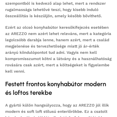
szempontból is kedvező alap lehet, mert a rendszer
rugalmassága lehetővé teszi, hogy kisebb induló
összeállítás is készüljön, amely később bővíthető.
Ezért az
olcsó konyhabútor
keresőkifejezés esetében
az AREZZO nem azért lehet releváns, mert a kategória
legolcsóbb darabja lenne, hanem azért, mert a család
megjelenése és tervezhetősége miatt jó ár-érték
arányú kiindulópontot tud adni. Vagyis nem kell
kompromisszumot kötni a látvány és a használhatóság
rovására csak azért, mert a költségeket is figyelembe
kell venni.
Festett frontos konyhabútor modern
és loftos terekbe
A gyártó külön hangsúlyozza, hogy az AREZZO jól illik
modern és soft loft stílusú enteriőrökbe. Ez a csatolt