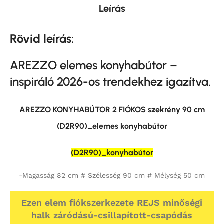
Leírás
Rövid leírás:
AREZZO elemes konyhabútor –
inspiráló 2026-os trendekhez igazítva.
AREZZO KONYHABÚTOR 2 FIÓKOS szekrény 90 cm
(D2R90)_elemes konyhabútor
(D2R90)_konyhabútor
-Magasság 82 cm # Szélesség 90 cm # Mélység 50 cm
Ezen elem fiókszerkezete REJS minőségi
halk záródású-csillapított-csapódás