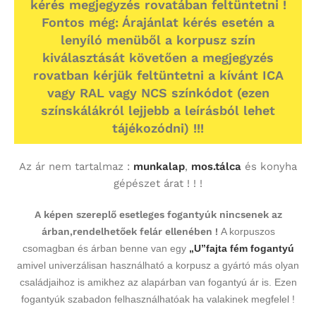
kérés megjegyzés rovatában feltüntetni !
Fontos még: Árajánlat kérés esetén a
lenyíló menüből a korpusz szín
kiválasztását követően a megjegyzés
rovatban kérjük feltüntetni a kívánt ICA
vagy RAL vagy NCS színkódot (ezen
színskálákról lejjebb a leírásból lehet
tájékozódni) !!!
Az ár nem tartalmaz :
munkalap
,
mos.tálca
és konyha
gépészet árat ! ! !
A képen szereplő esetleges fogantyúk nincsenek az
árban,rendelhetőek felár ellenében !
A korpuszos
csomagban és árban benne van egy
„U”fajta fém fogantyú
amivel univerzálisan használható a korpusz a gyártó más olyan
családjaihoz is amikhez az alapárban van fogantyú ár is. Ezen
fogantyúk szabadon felhasználhatóak ha valakinek megfelel !