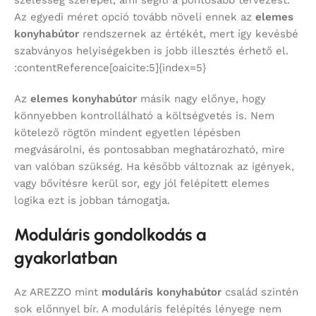
Az egyedi méret opció tovább növeli ennek az
elemes
konyhabútor
rendszernek az értékét, mert így kevésbé
szabványos helyiségekben is jobb illesztés érhető el.
:contentReference[oaicite:5]{index=5}
Az
elemes konyhabútor
másik nagy előnye, hogy
könnyebben kontrollálható a költségvetés is. Nem
kötelező rögtön mindent egyetlen lépésben
megvásárolni, és pontosabban meghatározható, mire
van valóban szükség. Ha később változnak az igények,
vagy bővítésre kerül sor, egy jól felépített elemes
logika ezt is jobban támogatja.
Moduláris gondolkodás a
gyakorlatban
Az AREZZO mint
moduláris konyhabútor
család szintén
sok előnnyel bír. A moduláris felépítés lényege nem