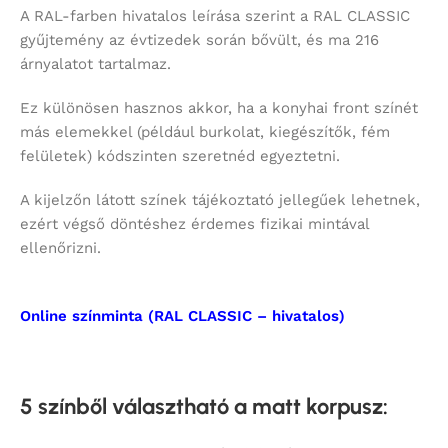
A RAL-farben hivatalos leírása szerint a RAL CLASSIC
gyűjtemény az évtizedek során bővült, és ma 216
árnyalatot tartalmaz.
Ez különösen hasznos akkor, ha a konyhai front színét
más elemekkel (például burkolat, kiegészítők, fém
felületek) kódszinten szeretnéd egyeztetni.
A kijelzőn látott színek tájékoztató jellegűek lehetnek,
ezért végső döntéshez érdemes fizikai mintával
ellenőrizni.
Online színminta (RAL CLASSIC – hivatalos)
5 színből választható a matt korpusz
: