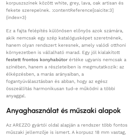
korpuszszínek között white, grey, lava, oak artisan és
fekete szerepelnek. :contentReference[oaicite:3]
{index=3}
Ez a fajta felépítés különösen előnyös azok számára,
akik nemcsak egy szép katalógusképet szeretnének,
hanem olyan rendszert keresnek, amely valódi otthoni
környezetben is vállalható marad. Egy jól kialakított
festett frontos konyhabútor
értéke ugyanis nemcsak a
színében, hanem a részleteiben is megmutatkozik: az
élképzésben, a marás arányaiban, a
fogantyúválasztásban és abban, hogy az egész
összeállítás harmonikusan tud-e működni a többi
anyaggal.
Anyaghasználat és műszaki alapok
Az AREZZO gyártói oldal alapján a rendszer több fontos
műszaki jellemzője is ismert. A korpusz 18 mm vastag,