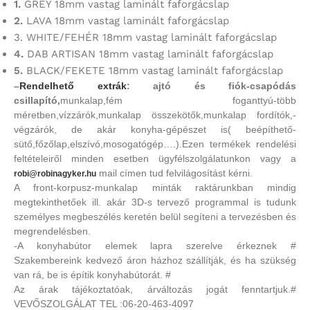
1.
GREY 18mm vastag laminált faforgácslap
2.
LAVA 18mm vastag laminált faforgácslap
3. WHITE/FEHÉR 18mm vastag laminált faforgácslap
4.
DAB ARTISAN 18mm vastag laminált faforgácslap
5.
BLACK/FEKETE 18mm vastag laminált faforgácslap
–
Rendelhető extrák
: ajtó és fiók-csapódás
csillapító,
munkalap,fém foganttyú-több
méretben,vízzárók,munkalap összekötők,munkalap fordítók,-
végzárók, de akár konyha-gépészet is( beépíthető-
sütő,főzőlap,elszívó,mosogatógép….).Ezen termékek rendelési
feltételeiről minden esetben ügyfélszolgálatunkon vagy a
mail címen tud felvilágosítást kérni.
robi@robinagyker.hu
A front-korpusz-munkalap minták raktárunkban mindig
megtekinthetőek ill. akár 3D-s tervező programmal is tudunk
személyes megbeszélés keretén belül segíteni a tervezésben és
megrendelésben.
-A konyhabútor elemek lapra szerelve érkeznek #
Szakembereink kedvező áron házhoz szállítják, és ha szükség
van rá, be is építik konyhabútorát. #
Az árak tájékoztatóak, árváltozás jogát fenntartjuk.#
VEVŐSZOLGÁLAT TEL :06-20-463-4097