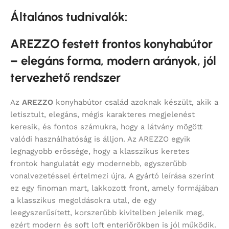
Általános tudnivalók:
AREZZO festett frontos konyhabútor
– elegáns forma, modern arányok, jól
tervezhető rendszer
Az
AREZZO
konyhabútor család azoknak készült, akik a
letisztult, elegáns, mégis karakteres megjelenést
keresik, és fontos számukra, hogy a látvány mögött
valódi használhatóság is álljon. Az AREZZO egyik
legnagyobb erőssége, hogy a klasszikus keretes
frontok hangulatát egy modernebb, egyszerűbb
vonalvezetéssel értelmezi újra. A gyártó leírása szerint
ez egy finoman mart, lakkozott front, amely formájában
a klasszikus megoldásokra utal, de egy
leegyszerűsített, korszerűbb kivitelben jelenik meg,
ezért modern és soft loft enteriőrökben is jól működik.