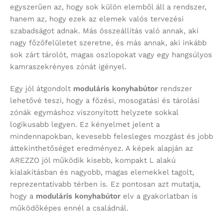
egyszerűen az, hogy sok külön elemből áll a rendszer,
hanem az, hogy ezek az elemek valós tervezési
szabadságot adnak. Más összeállítás való annak, aki
nagy főzőfelületet szeretne, és más annak, aki inkább
sok zárt tárolót, magas oszlopokat vagy egy hangsúlyos
kamraszekrényes zónát igényel.
Egy jól átgondolt
moduláris konyhabútor
rendszer
lehetővé teszi, hogy a főzési, mosogatási és tárolási
zónák egymáshoz viszonyított helyzete sokkal
logikusabb legyen. Ez kényelmet jelent a
mindennapokban, kevesebb felesleges mozgást és jobb
áttekinthetőséget eredményez. A képek alapján az
AREZZO jól működik kisebb, kompakt L alakú
kialakításban és nagyobb, magas elemekkel tagolt,
reprezentatívabb térben is. Ez pontosan azt mutatja,
hogy a
moduláris konyhabútor
elv a gyakorlatban is
működőképes ennél a családnál.