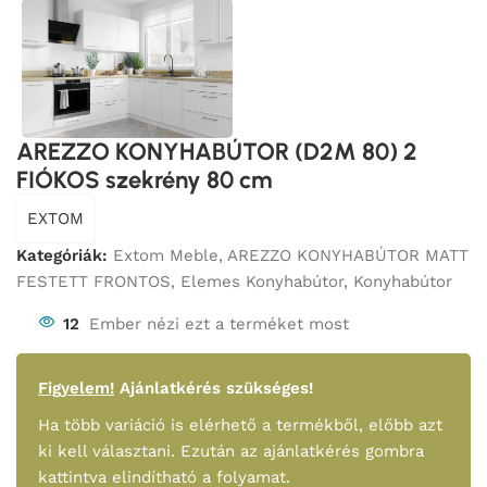
AREZZO KONYHABÚTOR (D2M 80) 2
FIÓKOS szekrény 80 cm
EXTOM
Kategóriák:
Extom Meble
,
AREZZO KONYHABÚTOR MATT
FESTETT FRONTOS
,
Elemes Konyhabútor
,
Konyhabútor
12
Ember nézi ezt a terméket most
Figyelem!
Ajánlatkérés szükséges!
Ha több variáció is elérhető a termékből, előbb azt
ki kell választani. Ezután az ajánlatkérés gombra
kattintva elindítható a folyamat.