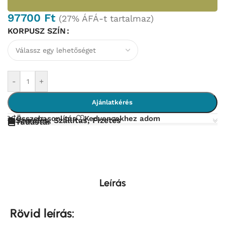
97700
Ft
(27% ÁFÁ-t tartalmaz)
KORPUSZ SZÍN
-
+
Ajánlatkérés
Összehasonlítás
Kedvencekhez adom
Szerelés, Szállítás, Fizetés
Tudástár
Leírás
Rövid leírás: