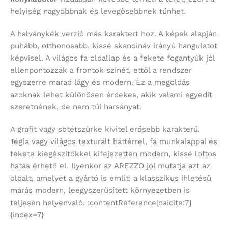
helyiség nagyobbnak és levegősebbnek tűnhet.
A halványkék verzió más karaktert hoz. A képek alapján
puhább, otthonosabb, kissé skandináv irányú hangulatot
képvisel. A világos fa oldallap és a fekete fogantyúk jól
ellenpontozzák a frontok színét, ettől a rendszer
egyszerre marad lágy és modern. Ez a megoldás
azoknak lehet különösen érdekes, akik valami egyedit
szeretnének, de nem túl harsányat.
A grafit vagy sötétszürke kivitel erősebb karakterű.
Tégla vagy világos texturált háttérrel, fa munkalappal és
fekete kiegészítőkkel kifejezetten modern, kissé loftos
hatás érhető el. Ilyenkor az AREZZO jól mutatja azt az
oldalt, amelyet a gyártó is említ: a klasszikus ihletésű
marás modern, leegyszerűsített környezetben is
teljesen helyénvaló. :contentReference[oaicite:7]
{index=7}