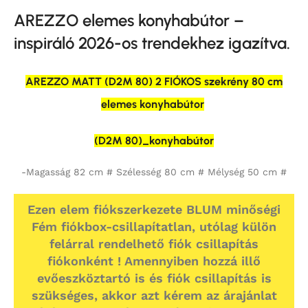
AREZZO elemes konyhabútor –
inspiráló 2026-os trendekhez igazítva.
AREZZO MATT (D2M 80) 2 FIÓKOS szekrény 80 cm
elemes konyhabútor
(D2M 80)_konyhabútor
-Magasság 82 cm # Szélesség 80 cm # Mélység 50 cm #
Ezen elem fiókszerkezete BLUM minőségi
Fém fiókbox-csillapítatlan, utólag külön
felárral rendelhető fiók csillapítás
fiókonként ! Amennyiben hozzá illő
evőeszköztartó is és fiók csillapítás is
szükséges, akkor azt kérem az árajánlat