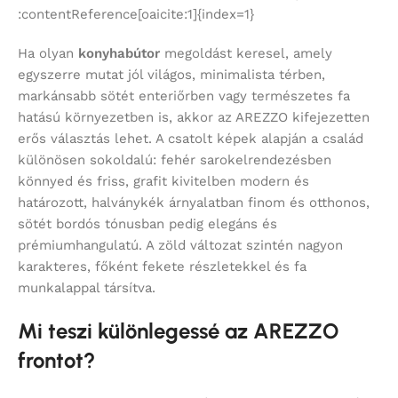
:contentReference[oaicite:1]{index=1}
Ha olyan
konyhabútor
megoldást keresel, amely
egyszerre mutat jól világos, minimalista térben,
markánsabb sötét enteriőrben vagy természetes fa
hatású környezetben is, akkor az AREZZO kifejezetten
erős választás lehet. A csatolt képek alapján a család
különösen sokoldalú: fehér sarokelrendezésben
könnyed és friss, grafit kivitelben modern és
határozott, halványkék árnyalatban finom és otthonos,
sötét bordós tónusban pedig elegáns és
prémiumhangulatú. A zöld változat szintén nagyon
karakteres, főként fekete részletekkel és fa
munkalappal társítva.
Mi teszi különlegessé az AREZZO
frontot?