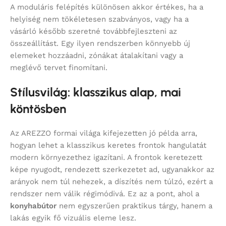
A moduláris felépítés különösen akkor értékes, ha a
helyiség nem tökéletesen szabványos, vagy ha a
vásárló később szeretné továbbfejleszteni az
összeállítást. Egy ilyen rendszerben könnyebb új
elemeket hozzáadni, zónákat átalakítani vagy a
meglévő tervet finomítani.
Stílusvilág: klasszikus alap, mai
köntösben
Az AREZZO formai világa kifejezetten jó példa arra,
hogyan lehet a klasszikus keretes frontok hangulatát
modern környezethez igazítani. A frontok keretezett
képe nyugodt, rendezett szerkezetet ad, ugyanakkor az
arányok nem túl nehezek, a díszítés nem túlzó, ezért a
rendszer nem válik régimódivá. Ez az a pont, ahol a
konyhabútor
nem egyszerűen praktikus tárgy, hanem a
lakás egyik fő vizuális eleme lesz.