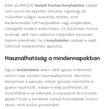
Ettől az AREZZO
festett frontos konyhabútor
család
nem szorul be egyetlen stílusba. Ugyanúgy jól
működhet világos skandináv térben, mint
karakteresebb loft hangulatban vagy elegánsabb,
melegebb modern enteriőrben. Ez különösen fontos
azoknak, akik nem sablonos megoldást keresnek,
hanem szeretnék, ha a
konyhabútor
valóban a saját
otthonuk karakteréhez igazodna.
Használhatóság a mindennapokban
Egy jó
konyhabútor
akkor válik igazán értékessé,
amikor napi szinten használatba kerül. Mennyire
kényelmes a pakolás, milyen gyorsan elérhetők a
gyakori eszközök, marad-e elég pultfelület, jól
eloszthatók-e az edények, a szárazáruk és a kisebb
gépek? Ezek a kérdések sokkal fontosabbak hosszú
távon, mint elsőre gondolnánk.