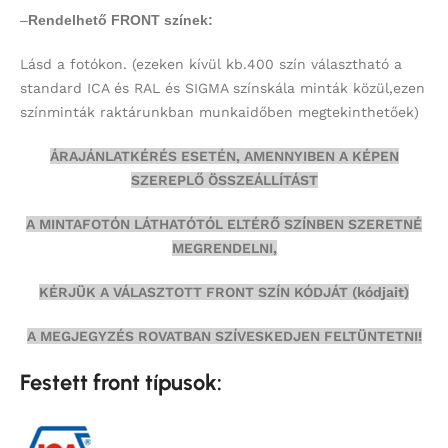
–
Rendelhető FRONT színek:
Lásd a fotókon.
(ezeken kívül kb.400 szín választható a
standard ICA és RAL és SIGMA színskála minták közül,ezen
színminták
raktárunkban munkaidőben megtekinthetőek)
ÁRAJÁNLATKÉRÉS ESETÉN, AMENNYIBEN A KÉPEN
SZEREPLŐ ÖSSZEÁLLÍTÁST
A MINTAFOTÓN LÁTHATÓTÓL ELTÉRŐ SZÍNBEN SZERETNÉ
MEGRENDELNI,
KÉRJÜK A VÁLASZTOTT FRONT SZÍN KÓDJÁT (kódjait)
A MEGJEGYZÉS ROVATBAN SZÍVESKEDJEN FELTÜNTETNI!
Festett front típusok: