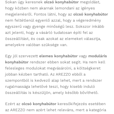
Sokan úgy keresnek
olcsó konyhabútor
megoldást,
hogy közben nem akarnak lemondani az igényes
megjelenésről. Fontos látni, hogy az
olcsó konyhabútor
nem feltétlenül egyenlő azzal, hogy a végeredmény
egyszerű vagy gyenge minőségű lesz. Sokszor inkább
azt jelenti, hogy a vásárló tudatosan építi fel az
összeállítást, és csak azokat az elemeket választja,
amelyekre valóban szüksége van.
Egy jól szervezett
elemes konyhabútor
vagy
moduláris
konyhabútor
rendszer ebben sokat segít. Ha nem kell
felesleges modulokat megvásárolni, a költségkeret
jobban kézben tartható. Az AREZZO ebből a
szempontból is kedvező alap lehet, mert a rendszer
rugalmassága lehetővé teszi, hogy kisebb induló
összeállítás is készüljön, amely később bővíthető.
Ezért az
olcsó konyhabútor
keresőkifejezés esetében
az AREZZO nem azért lehet releváns, mert a kategória