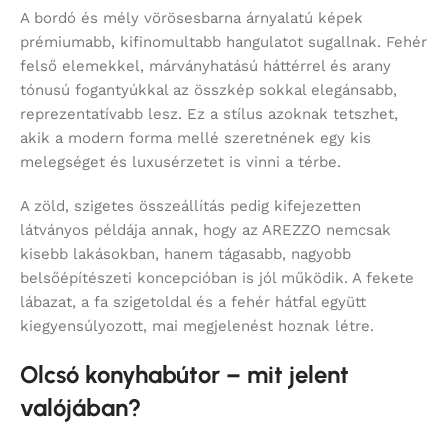
A bordó és mély vörösesbarna árnyalatú képek
prémiumabb, kifinomultabb hangulatot sugallnak. Fehér
felső elemekkel, márványhatású háttérrel és arany
tónusú fogantyúkkal az összkép sokkal elegánsabb,
reprezentatívabb lesz. Ez a stílus azoknak tetszhet,
akik a modern forma mellé szeretnének egy kis
melegséget és luxusérzetet is vinni a térbe.
A zöld, szigetes összeállítás pedig kifejezetten
látványos példája annak, hogy az AREZZO nemcsak
kisebb lakásokban, hanem tágasabb, nagyobb
belsőépítészeti koncepcióban is jól működik. A fekete
lábazat, a fa szigetoldal és a fehér hátfal együtt
kiegyensúlyozott, mai megjelenést hoznak létre.
Olcsó konyhabútor – mit jelent
valójában?