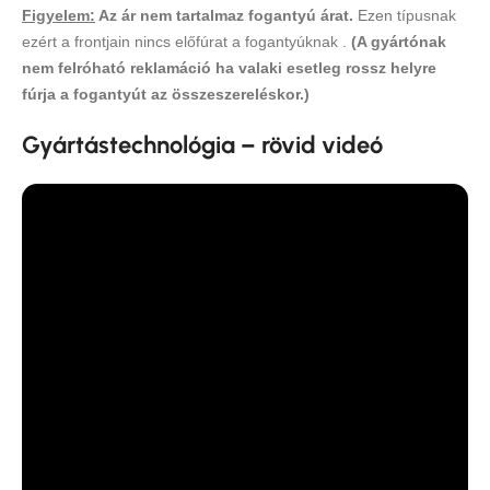
Figyelem:
Az ár nem tartalmaz fogantyú árat.
Ezen típusnak
ezért a frontjain nincs előfúrat a fogantyúknak .
(A gyártónak
nem felróható reklamáció ha valaki esetleg rossz helyre
fúrja a fogantyút az összeszereléskor.)
Gyártástechnológia – rövid videó