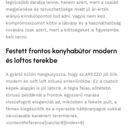
legolcsóbb darabja lenne, hanem azért, mert a család
megjelenése és tervezhetősége miatt jó ár-érték
arányú kiindulópontot tud adni. Vagyis nem kell
kompromisszumot kötni a látvány és a használhatóság
rovására csak azért, mert a költségeket is figyelembe
kell venni.
Festett frontos konyhabútor modern
és loftos terekbe
A gyártó külön hangsúlyozza, hogy az AREZZO jól illik
modern és soft loft stílusú enteriőrökbe. Ez a csatolt
képek alapján is jól látszik. A tégla falas, sötétebb
tónusú példáknál a frontok egyszerű marása
visszafogott eleganciát ad, miközben a fekete pult, a
fémes kiegészítők és a nyersebb háttéranyagok sokkal
városiasabb karaktert teremtenek.
:contentReference[oaicite:8]{index=8}