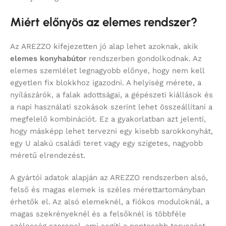
Miért előnyös az elemes rendszer?
Az AREZZO kifejezetten jó alap lehet azoknak, akik
elemes konyhabútor
rendszerben gondolkodnak. Az
elemes szemlélet legnagyobb előnye, hogy nem kell
egyetlen fix blokkhoz igazodni. A helyiség mérete, a
nyílászárók, a falak adottságai, a gépészeti kiállások és
a napi használati szokások szerint lehet összeállítani a
megfelelő kombinációt. Ez a gyakorlatban azt jelenti,
hogy másképp lehet tervezni egy kisebb sarokkonyhát,
egy U alakú családi teret vagy egy szigetes, nagyobb
méretű elrendezést.
A gyártói adatok alapján az AREZZO rendszerben alsó,
felső és magas elemek is széles mérettartományban
érhetők el. Az alsó elemeknél, a fiókos moduloknál, a
magas szekrényeknél és a felsőknél is többféle
szélesség szerepel, ami segíti a pontosabb tervezést.