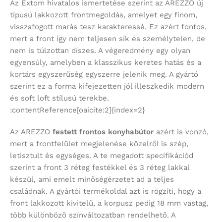
Az Extom hivatalos ismertetése szerint az AREZZO új
típusú lakkozott frontmegoldás, amelyet egy finom,
visszafogott marás tesz karakteressé. Ez azért fontos,
mert a front így nem teljesen sík és személytelen, de
nem is túlzottan díszes. A végeredmény egy olyan
egyensúly, amelyben a klasszikus keretes hatás és a
kortárs egyszerűség egyszerre jelenik meg. A gyártó
szerint ez a forma kifejezetten jól illeszkedik modern
és soft loft stílusú terekbe.
:contentReference[oaicite:2]{index=2}
Az AREZZO
festett frontos konyhabútor
azért is vonzó,
mert a frontfelület megjelenése közelről is szép,
letisztult és egységes. A te megadott specifikációd
szerint a front 3 réteg festékkel és 3 réteg lakkal
készül, ami emelt minőségérzetet ad a teljes
családnak. A gyártói termékoldal azt is rögzíti, hogy a
front lakkozott kivitelű, a korpusz pedig 18 mm vastag,
több különböző színváltozatban rendelhető. A