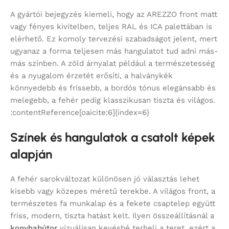
A gyártói bejegyzés kiemeli, hogy az AREZZO front matt
vagy fényes kivitelben, teljes RAL és ICA palettában is
elérhető. Ez komoly tervezési szabadságot jelent, mert
ugyanaz a forma teljesen más hangulatot tud adni más-
más színben. A zöld árnyalat például a természetesség
és a nyugalom érzetét erősíti, a halványkék
könnyedebb és frissebb, a bordós tónus elegánsabb és
melegebb, a fehér pedig klasszikusan tiszta és világos.
:contentReference[oaicite:6]{index=6}
Színek és hangulatok a csatolt képek
alapján
A fehér sarokváltozat különösen jó választás lehet
kisebb vagy közepes méretű terekbe. A világos front, a
természetes fa munkalap és a fekete csaptelep együtt
friss, modern, tiszta hatást kelt. Ilyen összeállításnál a
konyhabútor
vizuálisan kevésbé terheli a teret, ezért a