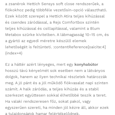
a zsanérok Hettich Sensys soft close rendszerűek, a
fiókokhoz pedig többféle vezetősín-opció választható.
Ezek között szerepel a Hettich Atira teljes kihúzással
és csendes záródással, a Rejs Comfortbox szintén
teljes kihúzással és csillapítással, valamint a Blum
Metabox szürke kivitelben. A lábmagasság 10–15 cm, és
a gyártó az egyedi méretre készülő elemek
lehetőségét is feltünteti. :contentReference[oaicite:4]
{index=4}
Ez a háttér azért lényeges, mert egy
konyhabútor
hosszú távú kényelmét sok esetben nem a látványos
dolgok, hanem az ilyen technikai részletek határozzák
meg. A jó pánt és a jól működő fiókvasalat napi szinten
számít. A halk záródás, a teljes kihúzás és a stabil
szerkezet együttesen sokkal élhetőbbé teszik a teret.
Ha valaki rendszeresen főz, sokat pakol, vagy
egyszerűen szereti, ha minden jól kézre áll, akkor ezek
a tulajdonságok hamar felértékelődnek.