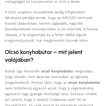
melegséget és luxusérzetet is vinni a térbe.
A zöld, szigetes összeállítás pedig kifejezetten
látványos példája annak, hogy az AREZZO nemcsak
kisebb lakásokban, hanem tágasabb, nagyobb
belsőépítészeti koncepcióban is jól működik. A fekete
lábazat, a fa szigetoldal és a fehér hátfal együtt
kiegyensúlyozott, mai megjelenést hoznak létre.
Olcsó konyhabútor – mit jelent
valójában?
Sokan úgy keresnek
olcsó konyhabútor
megoldást,
hogy közben nem akarnak lemondani az igényes
megjelenésről. Fontos látni, hogy az
olcsó konyhabútor
nem feltétlenül egyenlő azzal, hogy a végeredmény
egyszerű vagy gyenge minőségű lesz. Sokszor inkább
azt jelenti, hogy a vásárló tudatosan építi fel az
összeállítást, és csak azokat az elemeket választja,