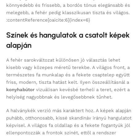
könnyedebb és frissebb, a bordós tónus elegánsabb és
melegebb, a fehér pedig klasszikusan tiszta és világos.
:contentReference[oaicite:6]{index=6}
Színek és hangulatok a csatolt képek
alapján
A fehér sarokváltozat különösen jó választás lehet
kisebb vagy közepes méretű terekbe. A világos front, a
természetes fa munkalap és a fekete csaptelep együtt
friss, modern, tiszta hatást kelt. Ilyen összeállításnál a
konyhabútor
vizuálisan kevésbé terheli a teret, ezért a
helyiség nagyobbnak és levegősebbnek tűnhet.
A halványkék verzió más karaktert hoz. A képek alapján
puhább, otthonosabb, kissé skandináv irányú hangulatot
képvisel. A világos fa oldallap és a fekete fogantyúk jól
ellenpontozzák a frontok színét, ettől a rendszer