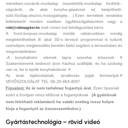
méretben,vízzárók,munkalap összekötők,munkalap fordítók,-
végzárók, de akár konyha-gépészet is( beépíthető-
sütő,főzőlap,elszívó,mosogatógép….).Ezen termékek rendelési
feltételeiről minden esetben ügyfélszolgálatunkon vagy a
mail címen tud felvilágosítást kérni.
robi@robinagyker.hu
A front-korpusz-munkalap minták raktárunkban mindig
megtekinthetőek ill. akár 3D-s tervező programmal is tudunk
személyes megbeszélés keretén belül segíteni a tervezésben és
megrendelésben.
-A konyhabútor elemek lapra szerelve érkeznek #
Szakembereink kedvező áron házhoz szállítják, és ha szükség
van rá, be is építik konyhabútorát. #
Az árak tájékoztatóak, árváltozás jogát fenntartjuk.#
VEVŐSZOLGÁLAT TEL :06-20-463-4097
Figyelem:
Az ár nem tartalmaz fogantyú árat.
Ezen típusnak
ezért a frontjain nincs előfúrat a fogantyúknak .
(A gyártónak
nem felróható reklamáció ha valaki esetleg rossz helyre
fúrja a fogantyút az összeszereléskor.)
Gyártástechnológia – rövid videó