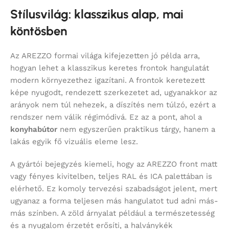
Stílusvilág: klasszikus alap, mai
köntösben
Az AREZZO formai világa kifejezetten jó példa arra,
hogyan lehet a klasszikus keretes frontok hangulatát
modern környezethez igazítani. A frontok keretezett
képe nyugodt, rendezett szerkezetet ad, ugyanakkor az
arányok nem túl nehezek, a díszítés nem túlzó, ezért a
rendszer nem válik régimódivá. Ez az a pont, ahol a
konyhabútor
nem egyszerűen praktikus tárgy, hanem a
lakás egyik fő vizuális eleme lesz.
A gyártói bejegyzés kiemeli, hogy az AREZZO front matt
vagy fényes kivitelben, teljes RAL és ICA palettában is
elérhető. Ez komoly tervezési szabadságot jelent, mert
ugyanaz a forma teljesen más hangulatot tud adni más-
más színben. A zöld árnyalat például a természetesség
és a nyugalom érzetét erősíti, a halványkék