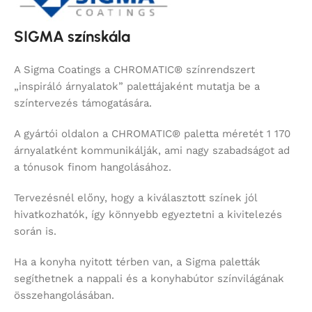
SIGMA színskála
A Sigma Coatings a CHROMATIC® színrendszert
„inspiráló árnyalatok” palettájaként mutatja be a
színtervezés támogatására.
A gyártói oldalon a CHROMATIC® paletta méretét 1 170
árnyalatként kommunikálják, ami nagy szabadságot ad
a tónusok finom hangolásához.
Tervezésnél előny, hogy a kiválasztott színek jól
hivatkozhatók, így könnyebb egyeztetni a kivitelezés
során is.
Ha a konyha nyitott térben van, a Sigma paletták
segíthetnek a nappali és a konyhabútor színvilágának
összehangolásában.