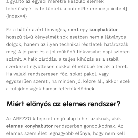
a gyártó az egyedi méretre készülő elemek
lehetőségét is feltünteti. :contentReference[oaicite:4]
{index=4}
Ez a háttér azért lényeges, mert egy
konyhabútor
hosszú távú kényelmét sok esetben nem a látványos
dolgok, hanem az ilyen technikai részletek határozzák
meg. A jó pánt és a jól működő fiókvasalat napi szinten
számít. A halk záródás, a teljes kihúzás és a stabil
szerkezet együttesen sokkal élhetőbbé teszik a teret.
Ha valaki rendszeresen főz, sokat pakol, vagy
egyszerűen szereti, ha minden jól kézre áll, akkor ezek
a tulajdonságok hamar felértékelődnek.
Miért előnyös az elemes rendszer?
Az AREZZO kifejezetten jó alap lehet azoknak, akik
elemes konyhabútor
rendszerben gondolkodnak. Az
elemes szemlélet legnagyobb előnye, hogy nem kell