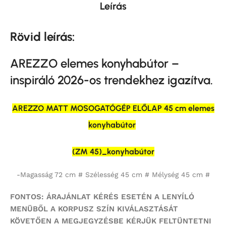
Leírás
Rövid leírás:
AREZZO elemes konyhabútor –
inspiráló 2026-os trendekhez igazítva.
AREZZO MATT MOSOGATÓGÉP ELŐLAP 45 cm elemes
konyhabútor
(ZM 45)_konyhabútor
-Magasság 72 cm # Szélesség 45 cm # Mélység 45 cm #
FONTOS: ÁRAJÁNLAT KÉRÉS ESETÉN A LENYÍLÓ
MENÜBŐL A KORPUSZ SZÍN KIVÁLASZTÁSÁT
KÖVETŐEN A MEGJEGYZÉSBE KÉRJÜK FELTÜNTETNI