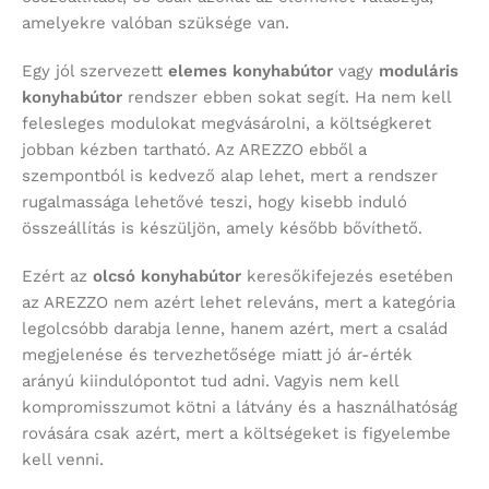
amelyekre valóban szüksége van.
Egy jól szervezett
elemes konyhabútor
vagy
moduláris
konyhabútor
rendszer ebben sokat segít. Ha nem kell
felesleges modulokat megvásárolni, a költségkeret
jobban kézben tartható. Az AREZZO ebből a
szempontból is kedvező alap lehet, mert a rendszer
rugalmassága lehetővé teszi, hogy kisebb induló
összeállítás is készüljön, amely később bővíthető.
Ezért az
olcsó konyhabútor
keresőkifejezés esetében
az AREZZO nem azért lehet releváns, mert a kategória
legolcsóbb darabja lenne, hanem azért, mert a család
megjelenése és tervezhetősége miatt jó ár-érték
arányú kiindulópontot tud adni. Vagyis nem kell
kompromisszumot kötni a látvány és a használhatóság
rovására csak azért, mert a költségeket is figyelembe
kell venni.