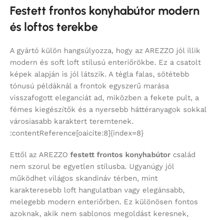
Festett frontos konyhabútor modern
és loftos terekbe
A gyártó külön hangsúlyozza, hogy az AREZZO jól illik
modern és soft loft stílusú enteriőrökbe. Ez a csatolt
képek alapján is jól látszik. A tégla falas, sötétebb
tónusú példáknál a frontok egyszerű marása
visszafogott eleganciát ad, miközben a fekete pult, a
fémes kiegészítők és a nyersebb háttéranyagok sokkal
városiasabb karaktert teremtenek.
:contentReference[oaicite:8]{index=8}
Ettől az AREZZO
festett frontos konyhabútor
család
nem szorul be egyetlen stílusba. Ugyanúgy jól
működhet világos skandináv térben, mint
karakteresebb loft hangulatban vagy elegánsabb,
melegebb modern enteriőrben. Ez különösen fontos
azoknak, akik nem sablonos megoldást keresnek,