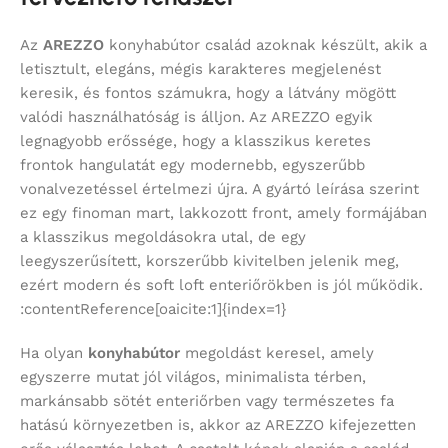
Az
AREZZO
konyhabútor család azoknak készült, akik a
letisztult, elegáns, mégis karakteres megjelenést
keresik, és fontos számukra, hogy a látvány mögött
valódi használhatóság is álljon. Az AREZZO egyik
legnagyobb erőssége, hogy a klasszikus keretes
frontok hangulatát egy modernebb, egyszerűbb
vonalvezetéssel értelmezi újra. A gyártó leírása szerint
ez egy finoman mart, lakkozott front, amely formájában
a klasszikus megoldásokra utal, de egy
leegyszerűsített, korszerűbb kivitelben jelenik meg,
ezért modern és soft loft enteriőrökben is jól működik.
:contentReference[oaicite:1]{index=1}
Ha olyan
konyhabútor
megoldást keresel, amely
egyszerre mutat jól világos, minimalista térben,
markánsabb sötét enteriőrben vagy természetes fa
hatású környezetben is, akkor az AREZZO kifejezetten