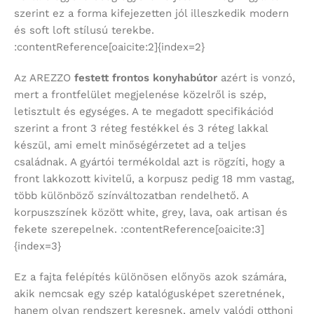
szerint ez a forma kifejezetten jól illeszkedik modern
és soft loft stílusú terekbe.
:contentReference[oaicite:2]{index=2}
Az AREZZO
festett frontos konyhabútor
azért is vonzó,
mert a frontfelület megjelenése közelről is szép,
letisztult és egységes. A te megadott specifikációd
szerint a front 3 réteg festékkel és 3 réteg lakkal
készül, ami emelt minőségérzetet ad a teljes
családnak. A gyártói termékoldal azt is rögzíti, hogy a
front lakkozott kivitelű, a korpusz pedig 18 mm vastag,
több különböző színváltozatban rendelhető. A
korpuszszínek között white, grey, lava, oak artisan és
fekete szerepelnek. :contentReference[oaicite:3]
{index=3}
Ez a fajta felépítés különösen előnyös azok számára,
akik nemcsak egy szép katalógusképet szeretnének,
hanem olyan rendszert keresnek, amely valódi otthoni