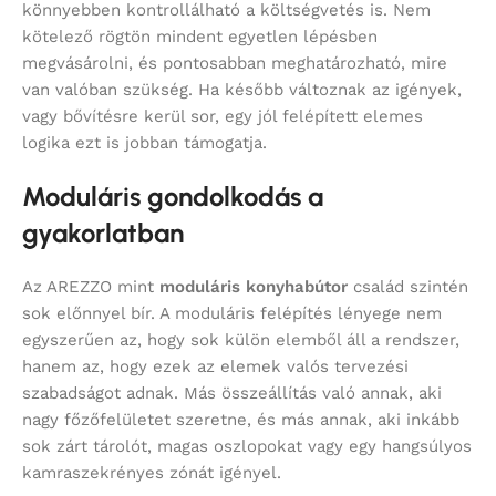
könnyebben kontrollálható a költségvetés is. Nem
kötelező rögtön mindent egyetlen lépésben
megvásárolni, és pontosabban meghatározható, mire
van valóban szükség. Ha később változnak az igények,
vagy bővítésre kerül sor, egy jól felépített elemes
logika ezt is jobban támogatja.
Moduláris gondolkodás a
gyakorlatban
Az AREZZO mint
moduláris konyhabútor
család szintén
sok előnnyel bír. A moduláris felépítés lényege nem
egyszerűen az, hogy sok külön elemből áll a rendszer,
hanem az, hogy ezek az elemek valós tervezési
szabadságot adnak. Más összeállítás való annak, aki
nagy főzőfelületet szeretne, és más annak, aki inkább
sok zárt tárolót, magas oszlopokat vagy egy hangsúlyos
kamraszekrényes zónát igényel.