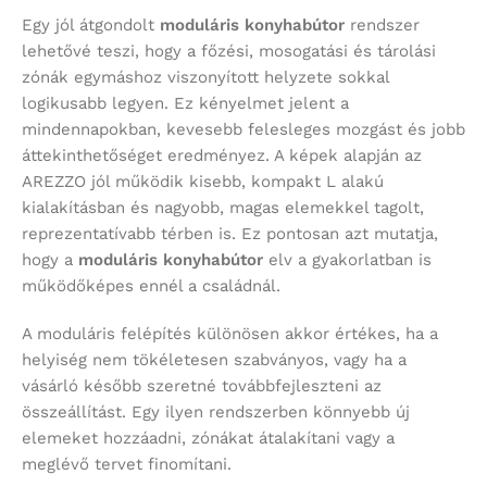
Egy jól átgondolt
moduláris konyhabútor
rendszer
lehetővé teszi, hogy a főzési, mosogatási és tárolási
zónák egymáshoz viszonyított helyzete sokkal
logikusabb legyen. Ez kényelmet jelent a
mindennapokban, kevesebb felesleges mozgást és jobb
áttekinthetőséget eredményez. A képek alapján az
AREZZO jól működik kisebb, kompakt L alakú
kialakításban és nagyobb, magas elemekkel tagolt,
reprezentatívabb térben is. Ez pontosan azt mutatja,
hogy a
moduláris konyhabútor
elv a gyakorlatban is
működőképes ennél a családnál.
A moduláris felépítés különösen akkor értékes, ha a
helyiség nem tökéletesen szabványos, vagy ha a
vásárló később szeretné továbbfejleszteni az
összeállítást. Egy ilyen rendszerben könnyebb új
elemeket hozzáadni, zónákat átalakítani vagy a
meglévő tervet finomítani.