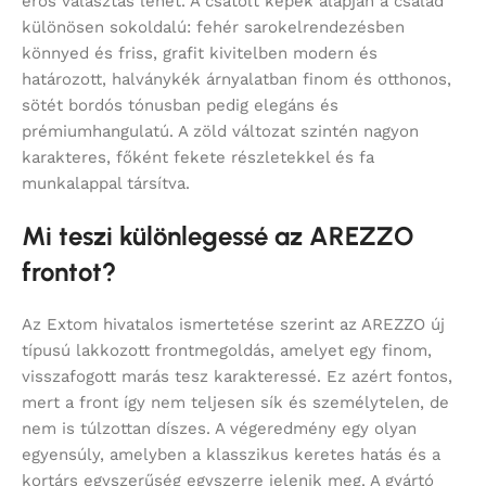
erős választás lehet. A csatolt képek alapján a család
különösen sokoldalú: fehér sarokelrendezésben
könnyed és friss, grafit kivitelben modern és
határozott, halványkék árnyalatban finom és otthonos,
sötét bordós tónusban pedig elegáns és
prémiumhangulatú. A zöld változat szintén nagyon
karakteres, főként fekete részletekkel és fa
munkalappal társítva.
Mi teszi különlegessé az AREZZO
frontot?
Az Extom hivatalos ismertetése szerint az AREZZO új
típusú lakkozott frontmegoldás, amelyet egy finom,
visszafogott marás tesz karakteressé. Ez azért fontos,
mert a front így nem teljesen sík és személytelen, de
nem is túlzottan díszes. A végeredmény egy olyan
egyensúly, amelyben a klasszikus keretes hatás és a
kortárs egyszerűség egyszerre jelenik meg. A gyártó