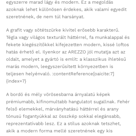
egyszerre marad lágy és modern. Ez a megoldás
azoknak lehet különösen érdekes, akik valami egyedit
szeretnének, de nem túl harsányat.
A grafit vagy sötétszürke kivitel erősebb karakterű.
Tégla vagy világos texturált háttérrel, fa munkalappal és
fekete kiegészítőkkel kifejezetten modern, kissé loftos
hatás érhető el. Ilyenkor az AREZZO jól mutatja azt az
oldalt, amelyet a gyártó is említ: a klasszikus ihletésű
marás modern, leegyszerűsített környezetben is
teljesen helyénvaló. :contentReference[oaicite:7]
{index=7}
A bordó és mély vörösesbarna árnyalatú képek
prémiumabb, kifinomultabb hangulatot sugallnak. Fehér
felső elemekkel, márványhatású háttérrel és arany
tónusú fogantyúkkal az összkép sokkal elegánsabb,
reprezentatívabb lesz. Ez a stílus azoknak tetszhet,
akik a modern forma mellé szeretnének egy kis