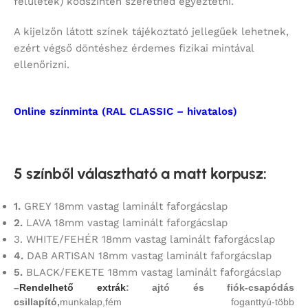
felületek) kódszinten szeretnéd egyeztetni.
A kijelzőn látott színek tájékoztató jellegűek lehetnek,
ezért végső döntéshez érdemes fizikai mintával
ellenőrizni.
Online színminta (RAL CLASSIC – hivatalos)
5 színből választható a matt korpusz
:
1.
GREY 18mm vastag laminált faforgácslap
2.
LAVA 18mm vastag laminált faforgácslap
3. WHITE/FEHÉR 18mm vastag laminált faforgácslap
4.
DAB ARTISAN 18mm vastag laminált faforgácslap
5.
BLACK/FEKETE 18mm vastag laminált faforgácslap
–
Rendelhető extrák
: ajtó és fiók-csapódás
csillapító,
munkalap,fém foganttyú-több