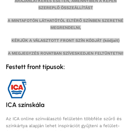
ÁRAJÁNLATKÉRÉS ESETÉN, AMENNYIBEN A KÉPEN
SZEREPLŐ ÖSSZEÁLLÍTÁST
A MINTAFOTÓN LÁTHATÓTÓL ELTÉRŐ SZÍNBEN SZERETNÉ
MEGRENDELNI,
KÉRJÜK A VÁLASZTOTT FRONT SZÍN KÓDJÁT (kódjait)
A MEGJEGYZÉS ROVATBAN SZÍVESKEDJEN FELTÜNTETNI!
Festett front típusok:
ICA színskála
Az ICA online színválasztó felületén többféle szűrő és
színkártya alapján lehet inspirációt gyűjteni a felület-