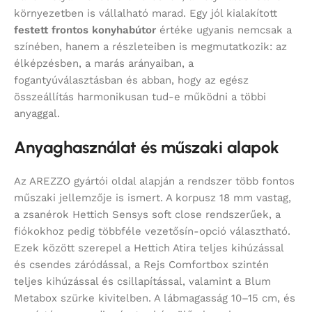
környezetben is vállalható marad. Egy jól kialakított
festett frontos konyhabútor
értéke ugyanis nemcsak a
színében, hanem a részleteiben is megmutatkozik: az
élképzésben, a marás arányaiban, a
fogantyúválasztásban és abban, hogy az egész
összeállítás harmonikusan tud-e működni a többi
anyaggal.
Anyaghasználat és műszaki alapok
Az AREZZO gyártói oldal alapján a rendszer több fontos
műszaki jellemzője is ismert. A korpusz 18 mm vastag,
a zsanérok Hettich Sensys soft close rendszerűek, a
fiókokhoz pedig többféle vezetősín-opció választható.
Ezek között szerepel a Hettich Atira teljes kihúzással
és csendes záródással, a Rejs Comfortbox szintén
teljes kihúzással és csillapítással, valamint a Blum
Metabox szürke kivitelben. A lábmagasság 10–15 cm, és