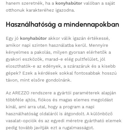
hanem szeretnék, ha a
konyhabútor
valóban a saját
otthonuk karakteréhez igazodna.
Használhatóság a mindennapokban
Egy jó
konyhabútor
akkor válik igazán értékessé,
amikor napi szinten használatba kerül. Mennyire
kényelmes a pakolás, milyen gyorsan elérhetők a
gyakori eszközök, marad-e elég pultfelület, jól
eloszthatók-e az edények, a szárazáruk és a kisebb
gépek? Ezek a kérdések sokkal fontosabbak hosszú
távon, mint elsőre gondolnánk.
Az AREZZO rendszere a gyártói paraméterek alapján
többféle ajtós, fiókos és magas elemes megoldást
kínál, ami arra utal, hogy a program a napi
használhatóság oldaláról is átgondolt. A különböző
vasalat-opciók és az egyedi méretre gyártható elemek
pedig tovább javítják ezt a rugalmasságot.