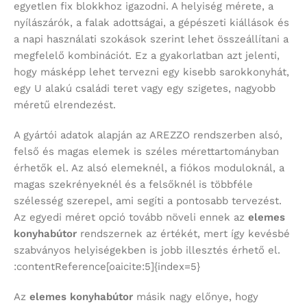
egyetlen fix blokkhoz igazodni. A helyiség mérete, a
nyílászárók, a falak adottságai, a gépészeti kiállások és
a napi használati szokások szerint lehet összeállítani a
megfelelő kombinációt. Ez a gyakorlatban azt jelenti,
hogy másképp lehet tervezni egy kisebb sarokkonyhát,
egy U alakú családi teret vagy egy szigetes, nagyobb
méretű elrendezést.
A gyártói adatok alapján az AREZZO rendszerben alsó,
felső és magas elemek is széles mérettartományban
érhetők el. Az alsó elemeknél, a fiókos moduloknál, a
magas szekrényeknél és a felsőknél is többféle
szélesség szerepel, ami segíti a pontosabb tervezést.
Az egyedi méret opció tovább növeli ennek az
elemes
konyhabútor
rendszernek az értékét, mert így kevésbé
szabványos helyiségekben is jobb illesztés érhető el.
:contentReference[oaicite:5]{index=5}
Az
elemes konyhabútor
másik nagy előnye, hogy