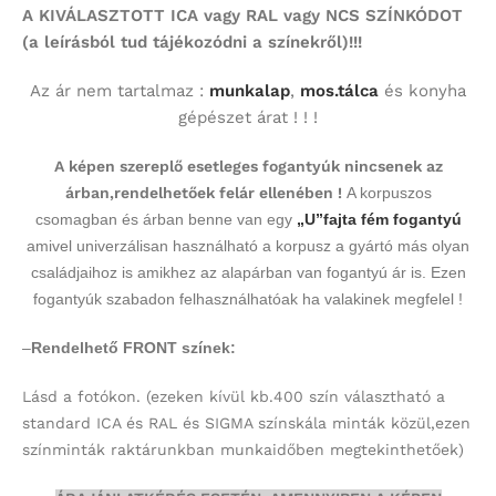
A KIVÁLASZTOTT ICA vagy RAL vagy NCS SZÍNKÓDOT
(a leírásból tud tájékozódni a színekről)!!!
Az ár nem tartalmaz :
munkalap
,
mos.tálca
és konyha
gépészet árat ! ! !
A képen szereplő esetleges fogantyúk nincsenek az
árban,rendelhetőek felár ellenében !
A korpuszos
csomagban és árban benne van egy
„U”fajta fém fogantyú
amivel univerzálisan használható a korpusz a gyártó más olyan
családjaihoz is amikhez az alapárban van fogantyú ár is. Ezen
fogantyúk szabadon felhasználhatóak ha valakinek megfelel !
–
Rendelhető FRONT színek:
Lásd a fotókon.
(ezeken kívül kb.400 szín választható a
standard ICA és RAL és SIGMA színskála minták közül,ezen
színminták
raktárunkban munkaidőben megtekinthetőek)