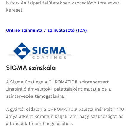
bútor- és faipari felületekhez kapcsolódó tónusokat
keresel.
Online színminta / színválasztó (ICA)
SIGMA színskála
A Sigma Coatings a CHROMATIC® színrendszert
„inspiráló árnyalatok” palettájaként mutatja be a
színtervezés támogatására.
A gyártói oldalon a CHROMATIC® paletta méretét 1 170
árnyalatként kommunikálják, ami nagy szabadságot ad
a tónusok finom hangolásához.