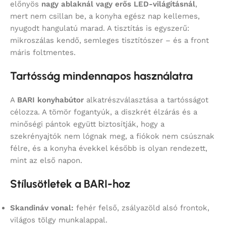
előnyös
nagy ablaknál vagy erős LED-világításnál
,
mert nem csillan be, a konyha egész nap kellemes,
nyugodt hangulatú marad. A tisztítás is egyszerű:
mikroszálas kendő, semleges tisztítószer – és a front
máris foltmentes.
Tartósság mindennapos használatra
A
BARI konyhabútor
alkatrészválasztása a tartósságot
célozza. A tömör fogantyúk, a diszkrét élzárás és a
minőségi pántok együtt biztosítják, hogy a
szekrényajtók nem lógnak meg, a fiókok nem csúsznak
félre, és a konyha évekkel később is olyan rendezett,
mint az első napon.
Stílusötletek a BARI-hoz
Skandináv vonal:
fehér felső, zsályazöld alsó frontok,
világos tölgy munkalappal.