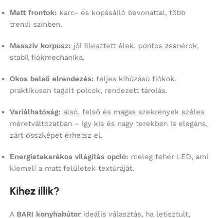
Matt frontok:
karc- és kopásálló bevonattal, több
trendi színben.
Masszív korpusz:
jól illesztett élek, pontos zsanérok,
stabil fiókmechanika.
Okos belső elrendezés:
teljes kihúzású fiókok,
praktikusan tagolt polcok, rendezett tárolás.
Variálhatóság:
alsó, felső és magas szekrények széles
méretváltozatban – így kis és nagy terekben is elegáns,
zárt összképet érhetsz el.
Energiatakarékos világítás opció:
meleg fehér LED, ami
kiemeli a matt felületek textúráját.
Kihez illik?
A
BARI konyhabútor
ideális választás, ha letisztult,