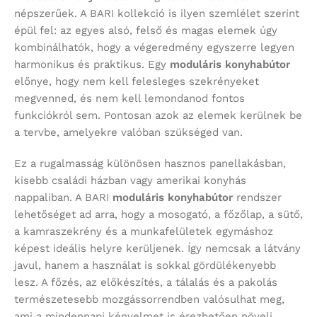
népszerűek. A BARI kollekció is ilyen szemlélet szerint
épül fel: az egyes alsó, felső és magas elemek úgy
kombinálhatók, hogy a végeredmény egyszerre legyen
harmonikus és praktikus. Egy
moduláris konyhabútor
előnye, hogy nem kell felesleges szekrényeket
megvenned, és nem kell lemondanod fontos
funkciókról sem. Pontosan azok az elemek kerülnek be
a tervbe, amelyekre valóban szükséged van.
Ez a rugalmasság különösen hasznos panellakásban,
kisebb családi házban vagy amerikai konyhás
nappaliban. A BARI
moduláris konyhabútor
rendszer
lehetőséget ad arra, hogy a mosogató, a főzőlap, a sütő,
a kamraszekrény és a munkafelületek egymáshoz
képest ideális helyre kerüljenek. Így nemcsak a látvány
javul, hanem a használat is sokkal gördülékenyebb
lesz. A főzés, az előkészítés, a tálalás és a pakolás
természetesebb mozgássorrendben valósulhat meg,
ami a mindennapi kényelmet is érezhetően növeli.