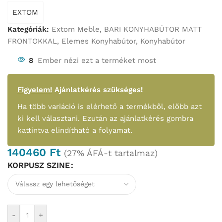
EXTOM
Kategóriák:
Extom Meble
,
BARI KONYHABÚTOR MATT
FRONTOKKAL
,
Elemes Konyhabútor
,
Konyhabútor
8
Ember nézi ezt a terméket most
Figyelem!
Ajánlatkérés szükséges!
Ha több variáció is elérhető a termékből, előbb azt
ki kell választani. Ezután az ajánlatkérés gombra
kattintva elindítható a folyamat.
140460
Ft
(27% ÁFÁ-t tartalmaz)
KORPUSZ SZINE
-
+