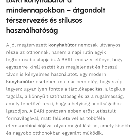
mindennapokban – átgondolt
térszervezés és stílusos
használhatóság
A jól megtervezett
konyhabútor
nemcsak látványos
része az otthonnak, hanem a napi rutin egyik
legfontosabb alapja is. A BARI rendszer előnye, hogy
egyszerre kínál esztétikus megjelenést és hosszú
távon is kényelmes használatot. Egy modern
konyhabútor
esetében ma már nem elég, hogy szép
legyen: ugyanilyen fontos a tárolókapacitás, a logikus
tagolás, a könnyű tisztíthatóság és az a rugalmasság,
amely lehetővé teszi, hogy a helyiség adottságaihoz
igazodjon. A BARI pontosan ebben erős: letisztult
formavilágával, matt felületeivel és többféle
elemkombinációjával olyan megoldást ad, amely kisebb
és nagyobb otthonokban egyaránt működik.