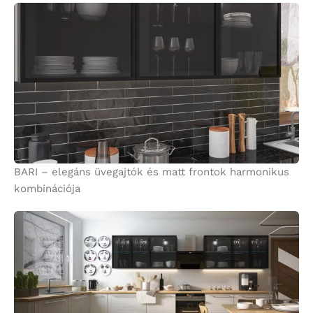
BARI – elegáns üvegajtók és matt frontok harmonikus
kombinációja