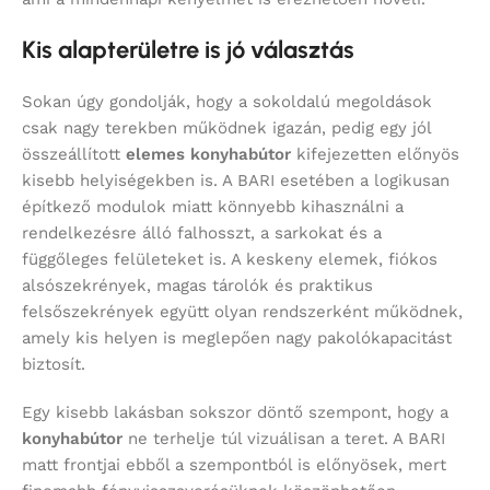
Kis alapterületre is jó választás
Sokan úgy gondolják, hogy a sokoldalú megoldások
csak nagy terekben működnek igazán, pedig egy jól
összeállított
elemes konyhabútor
kifejezetten előnyös
kisebb helyiségekben is. A BARI esetében a logikusan
építkező modulok miatt könnyebb kihasználni a
rendelkezésre álló falhosszt, a sarkokat és a
függőleges felületeket is. A keskeny elemek, fiókos
alsószekrények, magas tárolók és praktikus
felsőszekrények együtt olyan rendszerként működnek,
amely kis helyen is meglepően nagy pakolókapacitást
biztosít.
Egy kisebb lakásban sokszor döntő szempont, hogy a
konyhabútor
ne terhelje túl vizuálisan a teret. A BARI
matt frontjai ebből a szempontból is előnyösek, mert