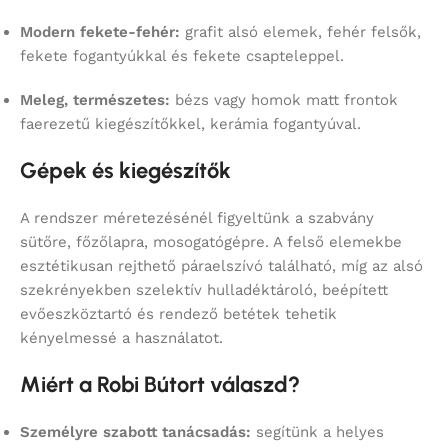
Modern fekete-fehér:
grafit alsó elemek, fehér felsők,
fekete fogantyúkkal és fekete csapteleppel.
Meleg, természetes:
bézs vagy homok matt frontok
faerezetű kiegészítőkkel, kerámia fogantyúval.
Gépek és kiegészítők
A rendszer méretezésénél figyeltünk a szabvány
sütőre, főzőlapra, mosogatógépre. A felső elemekbe
esztétikusan rejthető páraelszívó található, míg az alsó
szekrényekben szelektív hulladéktároló, beépített
evőeszköztartó és rendező betétek tehetik
kényelmessé a használatot.
Miért a Robi Bútort válaszd?
Személyre szabott tanácsadás:
segítünk a helyes