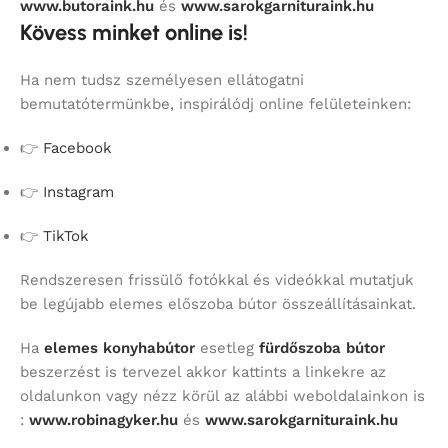
www.butoraink.hu
és
www.sarokgarnituraink.hu
Kövess minket online is!
Ha nem tudsz személyesen ellátogatni
bemutatótermünkbe, inspirálódj online felületeinken:
👉
Facebook
👉
Instagram
👉
TikTok
Rendszeresen frissülő fotókkal és videókkal mutatjuk
be legújabb elemes előszoba bútor összeállításainkat.
Ha
elemes konyhabútor
esetleg
fürdőszoba bútor
beszerzést is tervezel akkor kattints a linkekre az
oldalunkon vagy nézz körül az alábbi weboldalainkon is
:
www.robinagyker.hu
és
www.sarokgarnituraink.hu