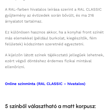
A RAL-farben hivatalos leírása szerint a RAL CLASSIC
gyűjtemény az évtizedek során bővült, és ma 216
árnyalatot tartalmaz.
Ez különösen hasznos akkor, ha a konyhai front színét
más elemekkel (például burkolat, kiegészítők, fém
felületek) kódszinten szeretnéd egyeztetni.
A kijelzőn látott színek tájékoztató jellegűek lehetnek,
ezért végső döntéshez érdemes fizikai mintával
ellenőrizni.
Online színminta (RAL CLASSIC – hivatalos)
5 színből választható a matt korpusz
: