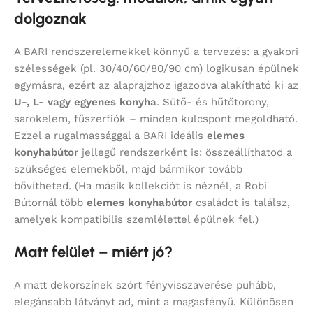
dolgoznak
A BARI rendszerelemekkel könnyű a tervezés: a gyakori
szélességek (pl. 30/40/60/80/90 cm) logikusan épülnek
egymásra, ezért az alaprajzhoz igazodva alakítható ki az
U-, L- vagy egyenes konyha
. Sütő- és hűtőtorony,
sarokelem, fűszerfiók – minden kulcspont megoldható.
Ezzel a rugalmassággal a BARI ideális
elemes
konyhabútor
jellegű rendszerként is: összeállíthatod a
szükséges elemekből, majd bármikor tovább
bővítheted. (Ha másik kollekciót is néznél, a Robi
Bútornál több
elemes konyhabútor
családot is találsz,
amelyek kompatibilis szemlélettel épülnek fel.)
Matt felület – miért jó?
A matt dekorszínek szórt fényvisszaverése puhább,
elegánsabb látványt ad, mint a magasfényű. Különösen