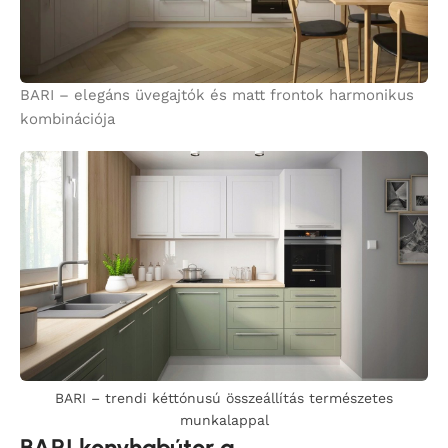
BARI – elegáns üvegajtók és matt frontok harmonikus
kombinációja
BARI – trendi kéttónusú összeállítás természetes
munkalappal
BARI konyhabútor a