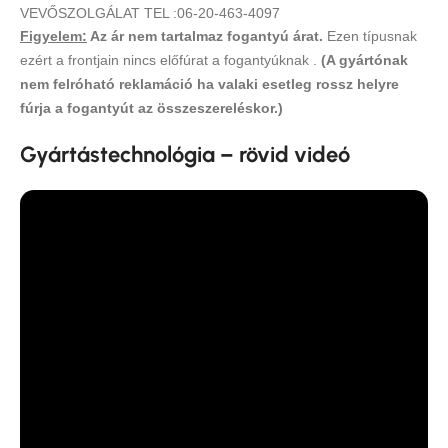
VEVŐSZOLGÁLAT TEL :06-20-463-4097
Figyelem:
Az ár nem tartalmaz fogantyú árat.
Ezen típusnak
ezért a frontjain nincs előfúrat a fogantyúknak .
(A gyártónak
nem felróható reklamáció ha valaki esetleg rossz helyre
fúrja a fogantyút az összeszereléskor.)
Gyártástechnológia – rövid videó