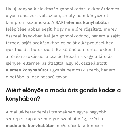
Ha új konyha kialakításán gondolkodsz, akkor érdemes
olyan rendszert választani, amely nem kényszerít
kompromisszumokra. A BARI
elemes konyhabútor
felépítése abban segít, hogy ne előre rögzített, merev
összeállításokban kelljen gondolkodnod, hanem a saját
térhez, saját szokásokhoz és saját elképzelésekhez
igazíthasd a bútorozást. Ez különösen fontos akkor, ha
a főzési szokásaid, a család létszáma vagy a tárolási
igények eltérnek az átlagtól. Egy jól összeállított
elemes konyhabútor
ugyanis nemcsak szebb, hanem
élhetőbb is lesz hosszú távon.
Miért előnyös a moduláris gondolkodás a
konyhában?
A mai lakberendezési trendekben egyre nagyobb
szerepet kap a személyre szabhatóság, ezért a
moduláris konyhabútor
megoldások különösen