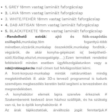
1.
GREY 18mm vastag laminált faforgácslap
2.
LAVA 18mm vastag laminált faforgácslap
3. WHITE/FEHÉR 18mm vastag laminált faforgácslap
4.
DAB ARTISAN 18mm vastag laminált faforgácslap
5.
BLACK/FEKETE 18mm vastag laminált faforgácslap
–
Rendelhető extrák
: ajtó és fiók-csapódás
csillapító,
munkalap,fém foganttyú-több
méretben,vízzárók,munkalap összekötők,munkalap fordítók,-
végzárók, de akár konyha-gépészet is( beépíthető-
sütő,főzőlap,elszívó,mosogatógép….).Ezen termékek rendelési
feltételeiről minden esetben ügyfélszolgálatunkon vagy a
mail címen tud felvilágosítást kérni.
robi@robinagyker.hu
A front-korpusz-munkalap minták raktárunkban mindig
megtekinthetőek ill. akár 3D-s tervező programmal is tudunk
személyes megbeszélés keretén belül segíteni a tervezésben és
megrendelésben.
-A konyhabútor elemek lapra szerelve érkeznek #
Szakembereink kedvező áron házhoz szállítják, és ha szükség
van rá, be is építik konyhabútorát. #
Az árak tájékoztatóak, árváltozás jogát fenntartjuk.#