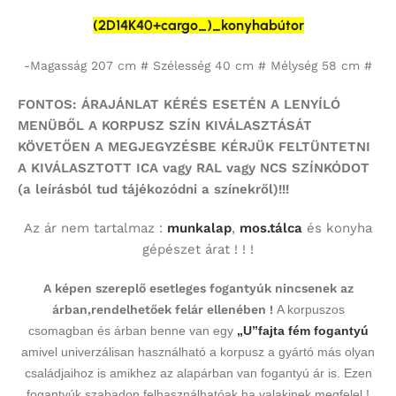
(2D14K40+cargo_)_konyhabútor
-Magasság 207 cm # Szélesség 40 cm # Mélység 58 cm #
FONTOS: ÁRAJÁNLAT KÉRÉS ESETÉN A LENYÍLÓ
MENÜBŐL A KORPUSZ SZÍN KIVÁLASZTÁSÁT
KÖVETŐEN A MEGJEGYZÉSBE KÉRJÜK FELTÜNTETNI
A KIVÁLASZTOTT ICA vagy RAL vagy NCS SZÍNKÓDOT
(a leírásból tud tájékozódni a színekről)!!!
Az ár nem tartalmaz :
munkalap
,
mos.tálca
és konyha
gépészet árat ! ! !
A képen szereplő esetleges fogantyúk nincsenek az
árban,rendelhetőek felár ellenében !
A korpuszos
csomagban és árban benne van egy
„U”fajta fém fogantyú
amivel univerzálisan használható a korpusz a gyártó más olyan
családjaihoz is amikhez az alapárban van fogantyú ár is. Ezen
fogantyúk szabadon felhasználhatóak ha valakinek megfelel !