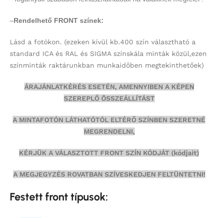
–
Rendelhető FRONT színek:
Lásd a fotókon.
(ezeken kívül kb.400 szín választható a
standard ICA és RAL és SIGMA színskála minták közül,ezen
színminták
raktárunkban munkaidőben megtekinthetőek)
ÁRAJÁNLATKÉRÉS ESETÉN, AMENNYIBEN A KÉPEN
SZEREPLŐ ÖSSZEÁLLÍTÁST
A MINTAFOTÓN LÁTHATÓTÓL ELTÉRŐ SZÍNBEN SZERETNÉ
MEGRENDELNI,
KÉRJÜK A VÁLASZTOTT FRONT SZÍN KÓDJÁT (kódjait)
A MEGJEGYZÉS ROVATBAN SZÍVESKEDJEN FELTÜNTETNI!
Festett front típusok: