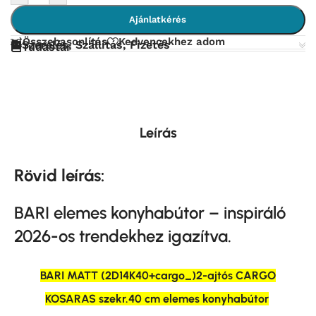
Ajánlatkérés
Összehasonlítás
Kedvencekhez adom
Szerelés, Szállítás, Fizetés
Tudástár
Leírás
Rövid leírás:
BARI elemes konyhabútor – inspiráló
2026-os trendekhez igazítva.
BARI MATT (2D14K40+cargo_)2-ajtós CARGO
KOSARAS szekr.40 cm elemes konyhabútor