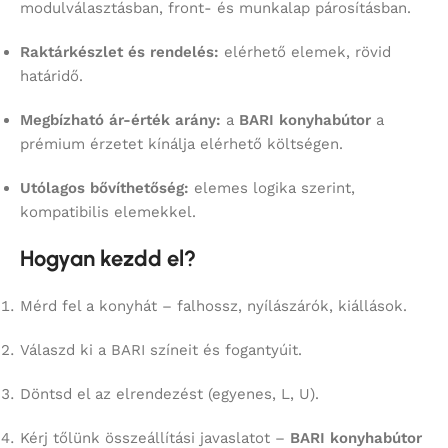
modulválasztásban, front- és munkalap párosításban.
Raktárkészlet és rendelés:
elérhető elemek, rövid
határidő.
Megbízható ár-érték arány:
a
BARI konyhabútor
a
prémium érzetet kínálja elérhető költségen.
Utólagos bővíthetőség:
elemes logika szerint,
kompatibilis elemekkel.
Hogyan kezdd el?
Mérd fel a konyhát – falhossz, nyílászárók, kiállások.
Válaszd ki a BARI színeit és fogantyúit.
Döntsd el az elrendezést (egyenes, L, U).
Kérj tőlünk összeállítási javaslatot –
BARI konyhabútor