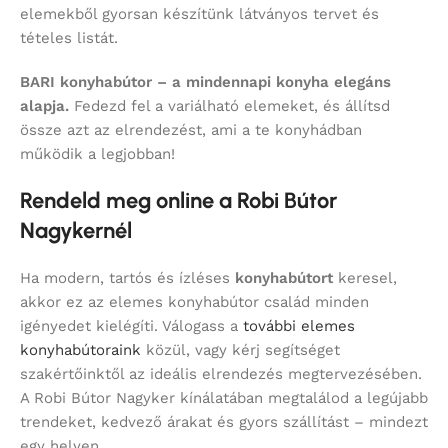
elemekből gyorsan készítünk látványos tervet és
tételes listát.
BARI konyhabútor – a mindennapi konyha elegáns
alapja.
Fedezd fel a variálható elemeket, és állítsd
össze azt az elrendezést, ami a te konyhádban
működik a legjobban!
Rendeld meg online a Robi Bútor
Nagykernél
Ha modern, tartós és ízléses
konyhabútort
keresel,
akkor ez az elemes konyhabútor család minden
igényedet kielégíti. Válogass a
további elemes
konyhabútoraink
közül, vagy kérj segítséget
szakértőinktől az ideális elrendezés megtervezésében.
A Robi Bútor Nagyker kínálatában megtalálod a legújabb
trendeket, kedvező árakat és gyors szállítást – mindezt
egy helyen.