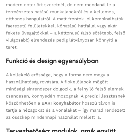
modern enteriőrt szeretnél, de nem mondanál le a
természetes hatású munkalapokról és a kellemes,
otthonos hangulatról. A matt frontok jól kombinálhatók
faerezetű felületekkel, kőhatású hátfallal vagy akár
fekete üvegajtókkal – a kéttónusú (alsó sötétebb, felső
világosabb) elrendezés pedig látványosan könnyíti a
teret.
Funkció és design egyensúlyban
A kollekció erőssége, hogy a forma nem megy a
használhatóság rovására. A fiókelőlapok mögött
minőségi sínrendszer dolgozik, a felnyíló felső elemek
csendesen, könnyedén mozognak. A precíz illesztésnek
köszönhetően a
BARI konyhabútor
hosszú távon is
tartja a hézagokat és a vonalakat – így marad rendezett
az összkép mindennapi használat mellett is.
Tervezhetőség: modulok, amik együtt