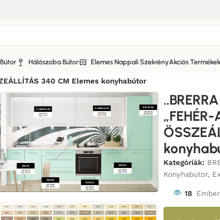
Bútor
Hálószoba Bútor
Elemes Nappali Szekrény
Akciós Terméke
A KONYHABÚTOR MATT FRONTOKKAL
/
EÁLLÍTÁS 340 CM Elemes konyhabútor
..BRERR
„FEHÉR
ÖSSZEÁL
konyhab
Kategóriák:
BR
Konyhabútor
,
E
18
Ember 