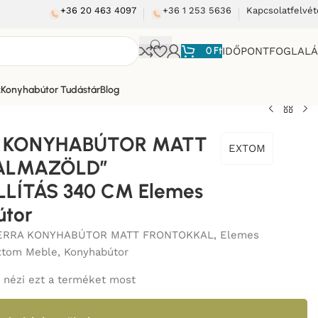
+36 20 463 4097
+36 1 253 5636
Kapcsolatfelvét
0
Ft
IDŐPONTFOGLAL
k
Konyhabútor Tudástár
Blog
A KONYHABÚTOR MATT
EXTOM
-ALMAZÖLD”
LÍTÁS 340 CM Elemes
útor
ERRA KONYHABÚTOR MATT FRONTOKKAL
,
Elemes
xtom Meble
,
Konyhabútor
nézi ezt a terméket most