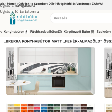
edd - Péntek : 08h-16h-ig Szombat : 09h-14h-ig Hétfő és Vasárnap : ZÁRVA!
Ugrás a navigációra
Ugrás a fő tartalomra
Konyhabútor
Fürdőszoba Bútor
Kárpitozott Bútor
Szekrény 
Kezdőlap
/
Bútor
/
Konyhabútor
/
Elemes Konyhabútor
/
BRERR
..BRERRA KONYHABÚTOR MATT „FEHÉR-ALMAZÖLD” ÖSSZ