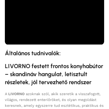
Általános tudnivalók:
LIVORNO festett frontos konyhabútor
– skandináv hangulat, letisztult
részletek, jól tervezhető rendszer
A
LIVORNO
azoknak szól, akik szeretik a visszafogott,
világos, rendezett enteriőröket, és olyan megoldást
keresnek, amely egyszerre tud esztétikus, praktikus és