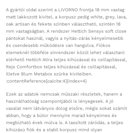
A gyártói oldal szerint a LIVORNO frontja 18 mm vastag
matt lakkozott kivitel, a korpusz pedig white, grey, lava,
oak artisan és fekete színben választható, szintén 18
mm vastagságban. A rendszer Hettich Sensys soft close
pántokat használ, vagyis a nyitás-zárás kényelmesebb
és csendesebb működésre van hangolva. Fiókos
elemeknél többféle sínrendszer közül lehet választani:
elérhető Hettich Atira teljes kihúzással és csillapítással,
Rejs Comfortbox teljes kihúzással és csillapítással,
illetve Blum Metabox szürke kivitelben.
:contentReference[oaicite:4]{index=4}
Ezek az adatok nemcsak műszaki részletek, hanem a
használhatóság szempontjából is lényegesek. A jó
vasalat nem látványos dolog elsőre, mégis sokat számít
abban, hogy a bútor mennyire marad kényelmes és
megbízható évek múlva is. A lassított záródás, a teljes
kihúzású fiók és a stabil korpusz mind olyan