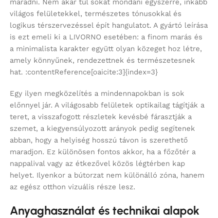
maradni. Nem akar túl sokat mondani egyszerre, inkább
világos felületekkel, természetes tónusokkal és
logikus térszervezéssel épít hangulatot. A gyártó leírása
is ezt emeli ki a LIVORNO esetében: a finom marás és
a minimalista karakter együtt olyan közeget hoz létre,
amely könnyűnek, rendezettnek és természetesnek
hat. :contentReference[oaicite:3]{index=3}
Egy ilyen megközelítés a mindennapokban is sok
előnnyel jár. A világosabb felületek optikailag tágítják a
teret, a visszafogott részletek kevésbé fárasztják a
szemet, a kiegyensúlyozott arányok pedig segítenek
abban, hogy a helyiség hosszú távon is szerethető
maradjon. Ez különösen fontos akkor, ha a főzőtér a
nappalival vagy az étkezővel közös légtérben kap
helyet. Ilyenkor a bútorzat nem különálló zóna, hanem
az egész otthon vizuális része lesz.
Anyaghasználat és technikai alapok