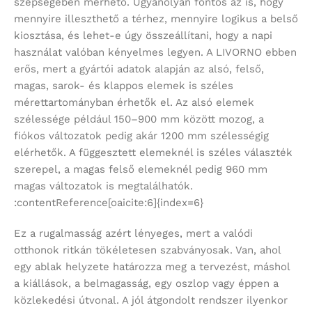
szépségében mérhető. Ugyanolyan fontos az is, hogy
mennyire illeszthető a térhez, mennyire logikus a belső
kiosztása, és lehet-e úgy összeállítani, hogy a napi
használat valóban kényelmes legyen. A LIVORNO ebben
erős, mert a gyártói adatok alapján az alsó, felső,
magas, sarok- és klappos elemek is széles
mérettartományban érhetők el. Az alsó elemek
szélessége például 150–900 mm között mozog, a
fiókos változatok pedig akár 1200 mm szélességig
elérhetők. A függesztett elemeknél is széles választék
szerepel, a magas felső elemeknél pedig 960 mm
magas változatok is megtalálhatók.
:contentReference[oaicite:6]{index=6}
Ez a rugalmasság azért lényeges, mert a valódi
otthonok ritkán tökéletesen szabványosak. Van, ahol
egy ablak helyzete határozza meg a tervezést, máshol
a kiállások, a belmagasság, egy oszlop vagy éppen a
közlekedési útvonal. A jól átgondolt rendszer ilyenkor