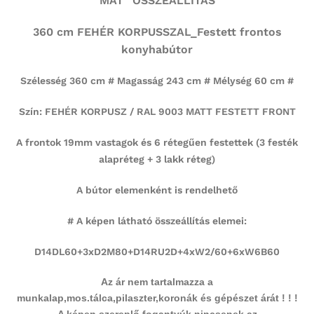
MAT” ÖSSZEÁLLÍTÁS
360 cm FEHÉR KORPUSSZAL_Festett frontos
konyhabútor
Szélesség 360 cm # Magasság 243 cm # Mélység 60 cm #
Szín: FEHÉR KORPUSZ / RAL 9003 MATT FESTETT FRONT
A frontok 19mm vastagok és 6 rétegűen festettek (3 festék
alapréteg + 3 lakk réteg)
A bútor elemenként is rendelhető
# A képen látható összeállítás elemei:
D14DL60+3xD2M80+D14RU2D+4xW2/60+6xW6B60
Az ár nem tartalmazza a
munkalap,mos.tálca,pilaszter,koronák és gépészet árát ! ! !