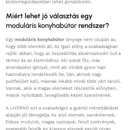
blokkmegoldásokban lehet gondolkodni.
Miért lehet jó választás egy
moduláris konyhabútor
rendszer?
Egy
moduláris konyhabútor
lényege nem csupán az,
hogy több elemből áll. Az igazi előny a szabadságban
rejlik: abban, hogy az összeállítás alkalmazkodni tud a
térhez és az életmódhoz. Aki sokat főz, más
elrendezést igényel, mint aki inkább gyors napi
használatra rendezkedik be. Van, akinek nagy
pultfelület kell, másnak inkább minél több zárt tároló.
Vannak, akik a magas elemeket részesítik előnyben,
mások nyitottabb, levegősebb képet szeretnének.
A LIVORNO ezt a szabadságot a gyártói mérettáblázat
alapján jól támogatja. Az alsó elemek, sarokelemek,
fiókos modulok, magas oszlopok, felső szekrények,
magasabb felsők és klappos elemek együtt olyan