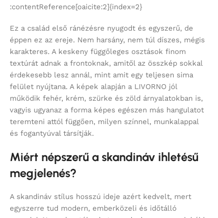
:contentReference[oaicite:2]{index=2}
Ez a család első ránézésre nyugodt és egyszerű, de
éppen ez az ereje. Nem harsány, nem túl díszes, mégis
karakteres. A keskeny függőleges osztások finom
textúrát adnak a frontoknak, amitől az összkép sokkal
érdekesebb lesz annál, mint amit egy teljesen sima
felület nyújtana. A képek alapján a LIVORNO jól
működik fehér, krém, szürke és zöld árnyalatokban is,
vagyis ugyanaz a forma képes egészen más hangulatot
teremteni attól függően, milyen színnel, munkalappal
és fogantyúval társítják.
Miért népszerű a skandináv ihletésű
megjelenés?
A skandináv stílus hosszú ideje azért kedvelt, mert
egyszerre tud modern, emberközeli és időtálló