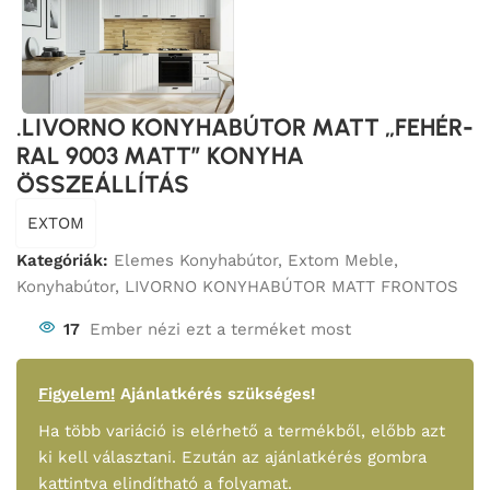
.LIVORNO KONYHABÚTOR MATT „FEHÉR-
RAL 9003 MATT” KONYHA
ÖSSZEÁLLÍTÁS
EXTOM
Kategóriák:
Elemes Konyhabútor
,
Extom Meble
,
Konyhabútor
,
LIVORNO KONYHABÚTOR MATT FRONTOS
17
Ember nézi ezt a terméket most
Figyelem!
Ajánlatkérés szükséges!
Ha több variáció is elérhető a termékből, előbb azt
ki kell választani. Ezután az ajánlatkérés gombra
kattintva elindítható a folyamat.