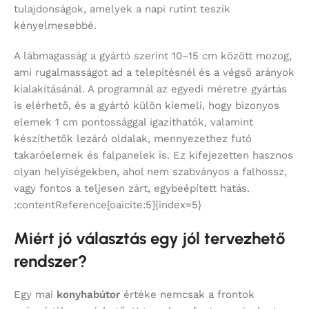
tulajdonságok, amelyek a napi rutint teszik
kényelmesebbé.
A lábmagasság a gyártó szerint 10–15 cm között mozog,
ami rugalmasságot ad a telepítésnél és a végső arányok
kialakításánál. A programnál az egyedi méretre gyártás
is elérhető, és a gyártó külön kiemeli, hogy bizonyos
elemek 1 cm pontossággal igazíthatók, valamint
készíthetők lezáró oldalak, mennyezethez futó
takaróelemek és falpanelek is. Ez kifejezetten hasznos
olyan helyiségekben, ahol nem szabványos a falhossz,
vagy fontos a teljesen zárt, egybeépített hatás.
:contentReference[oaicite:5]{index=5}
Miért jó választás egy jól tervezhető
rendszer?
Egy mai
konyhabútor
értéke nemcsak a frontok