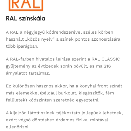
RAL színskála
A RAL a négyjegyű kódrendszerével széles körben
használt „közös nyelv” a színek pontos azonosítására
több iparágban.
A RAL-farben hivatalos leírása szerint a RAL CLASSIC
gyűjtemény az évtizedek során bővült, és ma 216
árnyalatot tartalmaz.
Ez különösen hasznos akkor, ha a konyhai front színét
más elemekkel (például burkolat, kiegészítők, fém
felületek) kódszinten szeretnéd egyeztetni.
A kijelzőn látott színek tájékoztató jellegűek lehetnek,
ezért végső döntéshez érdemes fizikai mintával
ellenőrizni.