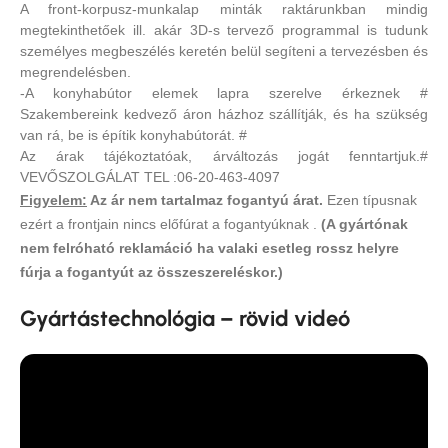
A front-korpusz-munkalap minták raktárunkban mindig
megtekinthetőek ill. akár 3D-s tervező programmal is tudunk
személyes megbeszélés keretén belül segíteni a tervezésben és
megrendelésben.
-A konyhabútor elemek lapra szerelve érkeznek #
Szakembereink kedvező áron házhoz szállítják, és ha szükség
van rá, be is építik konyhabútorát. #
Az árak tájékoztatóak, árváltozás jogát fenntartjuk.#
VEVŐSZOLGÁLAT TEL :06-20-463-4097
Figyelem:
Az ár nem tartalmaz fogantyú árat.
Ezen típusnak
ezért a frontjain nincs előfúrat a fogantyúknak .
(A gyártónak
nem felróható reklamáció ha valaki esetleg rossz helyre
fúrja a fogantyút az összeszereléskor.)
Gyártástechnológia – rövid videó