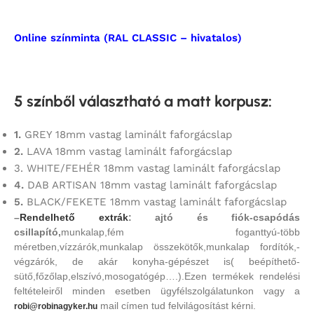
Online színminta (RAL CLASSIC – hivatalos)
5 színből választható a matt korpusz
:
1.
GREY 18mm vastag laminált faforgácslap
2.
LAVA 18mm vastag laminált faforgácslap
3. WHITE/FEHÉR 18mm vastag laminált faforgácslap
4.
DAB ARTISAN 18mm vastag laminált faforgácslap
5.
BLACK/FEKETE 18mm vastag laminált faforgácslap
–
Rendelhető extrák
: ajtó és fiók-csapódás
csillapító,
munkalap,fém foganttyú-több
méretben,vízzárók,munkalap összekötők,munkalap fordítók,-
végzárók, de akár konyha-gépészet is( beépíthető-
sütő,főzőlap,elszívó,mosogatógép….).Ezen termékek rendelési
feltételeiről minden esetben ügyfélszolgálatunkon vagy a
mail címen tud felvilágosítást kérni.
robi@robinagyker.hu