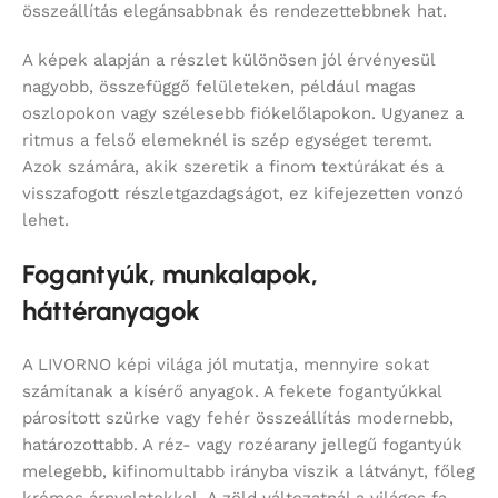
összeállítás elegánsabbnak és rendezettebbnek hat.
A képek alapján a részlet különösen jól érvényesül
nagyobb, összefüggő felületeken, például magas
oszlopokon vagy szélesebb fiókelőlapokon. Ugyanez a
ritmus a felső elemeknél is szép egységet teremt.
Azok számára, akik szeretik a finom textúrákat és a
visszafogott részletgazdagságot, ez kifejezetten vonzó
lehet.
Fogantyúk, munkalapok,
háttéranyagok
A LIVORNO képi világa jól mutatja, mennyire sokat
számítanak a kísérő anyagok. A fekete fogantyúkkal
párosított szürke vagy fehér összeállítás modernebb,
határozottabb. A réz- vagy rozéarany jellegű fogantyúk
melegebb, kifinomultabb irányba viszik a látványt, főleg
krémes árnyalatokkal. A zöld változatnál a világos fa