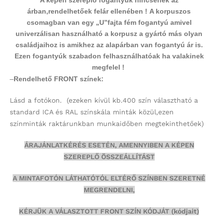
A képen szereplő fogantyúk nincsenek az
árban,rendelhetőek felár ellenében !
A korpuszos
csomagban van egy „U”fajta fém fogantyú amivel
univerzálisan használható a korpusz a gyártó más olyan
családjaihoz is amikhez az alapárban van fogantyú ár is.
Ezen fogantyúk szabadon felhasználhatóak ha valakinek
megfelel !
–
Rendelhető FRONT színek:
Lásd a fotókon.
(ezeken kívül kb.400 szín választható a
standard ICA és RAL színskála minták közül,ezen
színminták
raktárunkban munkaidőben megtekinthetőek)
ÁRAJÁNLATKÉRÉS ESETÉN, AMENNYIBEN A KÉPEN
SZEREPLŐ ÖSSZEÁLLÍTÁST
A MINTAFOTÓN LÁTHATÓTÓL ELTÉRŐ SZÍNBEN SZERETNÉ
MEGRENDELNI,
KÉRJÜK A VÁLASZTOTT FRONT SZÍN KÓDJÁT (kódjait)