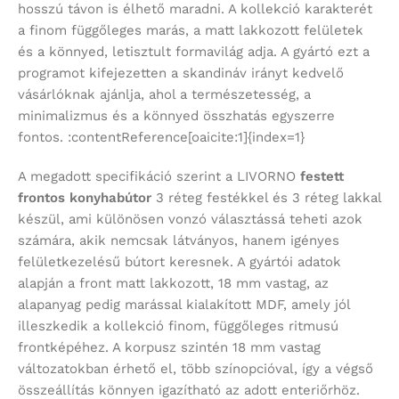
hosszú távon is élhető maradni. A kollekció karakterét
a finom függőleges marás, a matt lakkozott felületek
és a könnyed, letisztult formavilág adja. A gyártó ezt a
programot kifejezetten a skandináv irányt kedvelő
vásárlóknak ajánlja, ahol a természetesség, a
minimalizmus és a könnyed összhatás egyszerre
fontos. :contentReference[oaicite:1]{index=1}
A megadott specifikáció szerint a LIVORNO
festett
frontos konyhabútor
3 réteg festékkel és 3 réteg lakkal
készül, ami különösen vonzó választássá teheti azok
számára, akik nemcsak látványos, hanem igényes
felületkezelésű bútort keresnek. A gyártói adatok
alapján a front matt lakkozott, 18 mm vastag, az
alapanyag pedig marással kialakított MDF, amely jól
illeszkedik a kollekció finom, függőleges ritmusú
frontképéhez. A korpusz szintén 18 mm vastag
változatokban érhető el, több színopcióval, így a végső
összeállítás könnyen igazítható az adott enteriőrhöz.