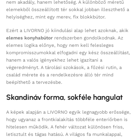
nem akadály, hanem lehetőség. A különböző méretű
elemekből összeállított tér sokkal jobban illeszthető a
helyiséghez, mint egy merev, fix blokkbútor.
Ezért a LIVORNO jó kiindulási alap lehet azoknak, akik
elemes konyhabútor
rendszerben gondolkodnak. Az
elemes logika előnye, hogy nem kell felesleges
kompromisszumokkal elfogadni egy kész összeállítást,
hanem a valós igényekhez lehet igazítani a
végeredményt. A tárolási szokások, a főzési rutin, a
család mérete és a rendelkezésre álló tér mind
beépíthető a tervezésbe.
Skandináv forma, sokféle hangulat
A képek alapján a LIVORNO egyik legnagyobb erőssége,
hogy ugyanaz a frontkialakítás többféle enteriőrben is
hitelesen működik. A fehér változat különösen friss,
letisztult és tágas hatású. A világos fa munkalappal,