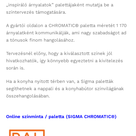
„inspiráló árnyalatok” palettájaként mutatja be a
színtervezés támogatására.
A gyártói oldalon a CHROMATIC® paletta méretét 1 170
árnyalatként kommunikálják, ami nagy szabadságot ad
a tónusok finom hangolásához.
Tervezésnél előny, hogy a kiválasztott színek jól
hivatkozhatók, így könnyebb egyeztetni a kivitelezés
során is.
Ha a konyha nyitott térben van, a Sigma paletták
segíthetnek a nappali és a konyhabútor színvilágának
összehangolásában.
Online színminta / paletta (SIGMA CHROMATIC®)