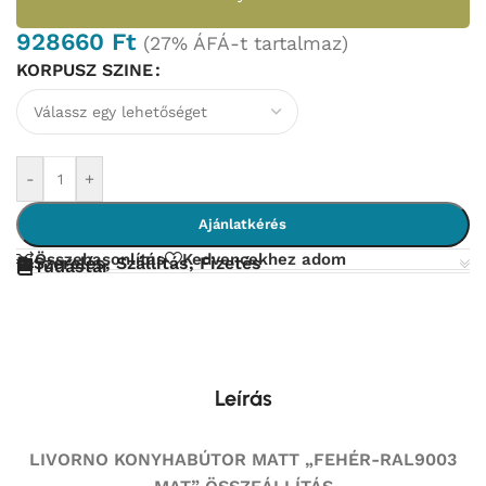
928660
Ft
(27% ÁFÁ-t tartalmaz)
KORPUSZ SZINE
-
+
Ajánlatkérés
Összehasonlítás
Kedvencekhez adom
Szerelés, Szállítás, Fizetés
Tudástár
Leírás
LIVORNO KONYHABÚTOR MATT „FEHÉR-RAL9003