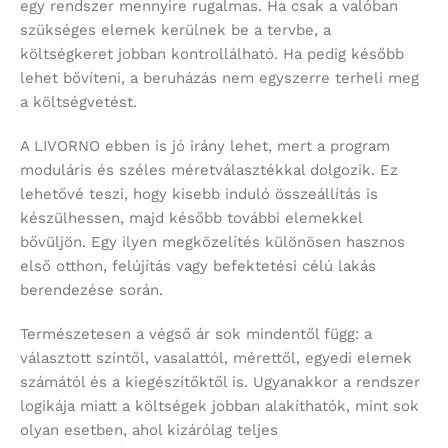
egy rendszer mennyire rugalmas. Ha csak a valóban
szükséges elemek kerülnek be a tervbe, a
költségkeret jobban kontrollálható. Ha pedig később
lehet bővíteni, a beruházás nem egyszerre terheli meg
a költségvetést.
A LIVORNO ebben is jó irány lehet, mert a program
moduláris és széles méretválasztékkal dolgozik. Ez
lehetővé teszi, hogy kisebb induló összeállítás is
készülhessen, majd később további elemekkel
bővüljön. Egy ilyen megközelítés különösen hasznos
első otthon, felújítás vagy befektetési célú lakás
berendezése során.
Természetesen a végső ár sok mindentől függ: a
választott színtől, vasalattól, mérettől, egyedi elemek
számától és a kiegészítőktől is. Ugyanakkor a rendszer
logikája miatt a költségek jobban alakíthatók, mint sok
olyan esetben, ahol kizárólag teljes