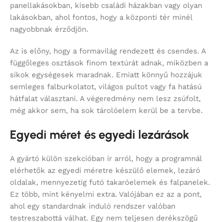
panellakásokban, kisebb családi házakban vagy olyan
lakásokban, ahol fontos, hogy a központi tér minél
nagyobbnak érződjön.
Az is előny, hogy a formavilág rendezett és csendes. A
függőleges osztások finom textúrát adnak, miközben a
síkok egységesek maradnak. Emiatt könnyű hozzájuk
semleges falburkolatot, világos pultot vagy fa hatású
hátfalat választani. A végeredmény nem lesz zsúfolt,
még akkor sem, ha sok tárolóelem kerül be a tervbe.
Egyedi méret és egyedi lezárások
A gyártó külön szekcióban ír arról, hogy a programnál
elérhetők az egyedi méretre készülő elemek, lezáró
oldalak, mennyezetig futó takaróelemek és falpanelek.
Ez több, mint kényelmi extra. Valójában ez az a pont,
ahol egy standardnak induló rendszer valóban
testreszabottá válhat. Egy nem teljesen derékszögű