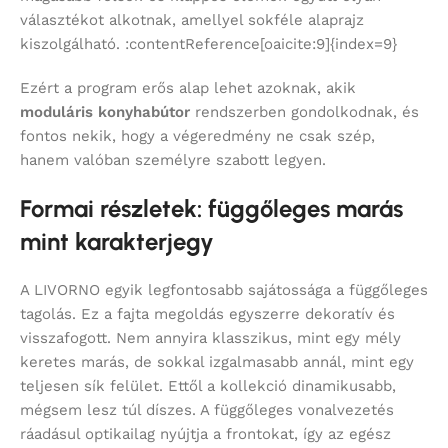
választékot alkotnak, amellyel sokféle alaprajz
kiszolgálható. :contentReference[oaicite:9]{index=9}
Ezért a program erős alap lehet azoknak, akik
moduláris konyhabútor
rendszerben gondolkodnak, és
fontos nekik, hogy a végeredmény ne csak szép,
hanem valóban személyre szabott legyen.
Formai részletek: függőleges marás
mint karakterjegy
A LIVORNO egyik legfontosabb sajátossága a függőleges
tagolás. Ez a fajta megoldás egyszerre dekoratív és
visszafogott. Nem annyira klasszikus, mint egy mély
keretes marás, de sokkal izgalmasabb annál, mint egy
teljesen sík felület. Ettől a kollekció dinamikusabb,
mégsem lesz túl díszes. A függőleges vonalvezetés
ráadásul optikailag nyújtja a frontokat, így az egész