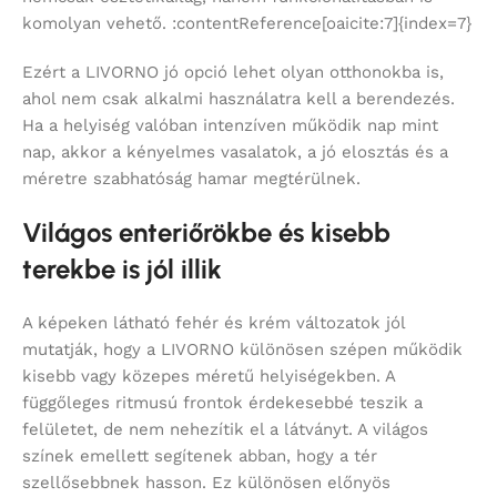
komolyan vehető. :contentReference[oaicite:7]{index=7}
Ezért a LIVORNO jó opció lehet olyan otthonokba is,
ahol nem csak alkalmi használatra kell a berendezés.
Ha a helyiség valóban intenzíven működik nap mint
nap, akkor a kényelmes vasalatok, a jó elosztás és a
méretre szabhatóság hamar megtérülnek.
Világos enteriőrökbe és kisebb
terekbe is jól illik
A képeken látható fehér és krém változatok jól
mutatják, hogy a LIVORNO különösen szépen működik
kisebb vagy közepes méretű helyiségekben. A
függőleges ritmusú frontok érdekesebbé teszik a
felületet, de nem nehezítik el a látványt. A világos
színek emellett segítenek abban, hogy a tér
szellősebbnek hasson. Ez különösen előnyös