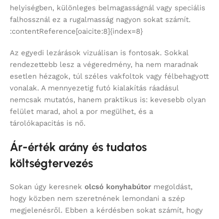
helyiségben, különleges belmagasságnál vagy speciális
falhossznál ez a rugalmasság nagyon sokat számít.
:contentReference[oaicite:8]{index=8}
Az egyedi lezárások vizuálisan is fontosak. Sokkal
rendezettebb lesz a végeredmény, ha nem maradnak
esetlen hézagok, túl széles vakfoltok vagy félbehagyott
vonalak. A mennyezetig futó kialakítás ráadásul
nemcsak mutatós, hanem praktikus is: kevesebb olyan
felület marad, ahol a por megülhet, és a
tárolókapacitás is nő.
Ár-érték arány és tudatos
költségtervezés
Sokan úgy keresnek
olcsó konyhabútor
megoldást,
hogy közben nem szeretnének lemondani a szép
megjelenésről. Ebben a kérdésben sokat számít, hogy