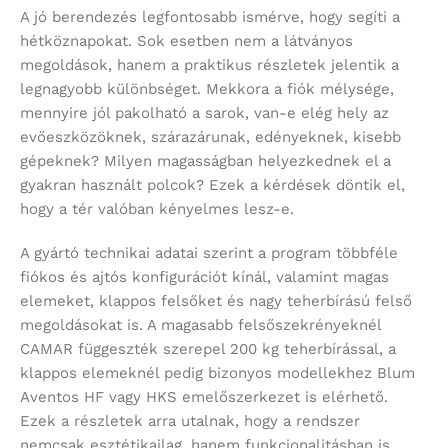
A jó berendezés legfontosabb ismérve, hogy segíti a
hétköznapokat. Sok esetben nem a látványos
megoldások, hanem a praktikus részletek jelentik a
legnagyobb különbséget. Mekkora a fiók mélysége,
mennyire jól pakolható a sarok, van-e elég hely az
evőeszközöknek, szárazárunak, edényeknek, kisebb
gépeknek? Milyen magasságban helyezkednek el a
gyakran használt polcok? Ezek a kérdések döntik el,
hogy a tér valóban kényelmes lesz-e.
A gyártó technikai adatai szerint a program többféle
fiókos és ajtós konfigurációt kínál, valamint magas
elemeket, klappos felsőket és nagy teherbírású felső
megoldásokat is. A magasabb felsőszekrényeknél
CAMAR függeszték szerepel 200 kg teherbírással, a
klappos elemeknél pedig bizonyos modellekhez Blum
Aventos HF vagy HKS emelőszerkezet is elérhető.
Ezek a részletek arra utalnak, hogy a rendszer
nemcsak esztétikailag, hanem funkcionalitásban is