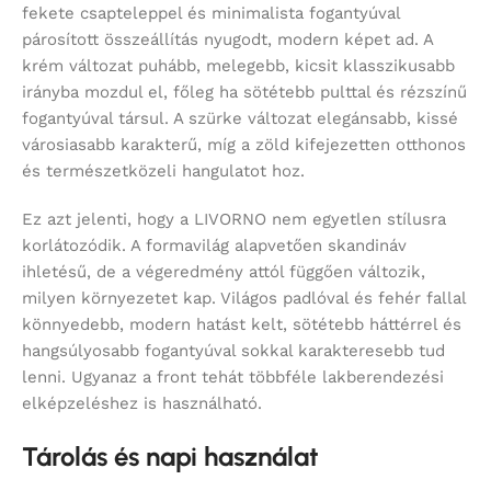
fekete csapteleppel és minimalista fogantyúval
párosított összeállítás nyugodt, modern képet ad. A
krém változat puhább, melegebb, kicsit klasszikusabb
irányba mozdul el, főleg ha sötétebb pulttal és rézszínű
fogantyúval társul. A szürke változat elegánsabb, kissé
városiasabb karakterű, míg a zöld kifejezetten otthonos
és természetközeli hangulatot hoz.
Ez azt jelenti, hogy a LIVORNO nem egyetlen stílusra
korlátozódik. A formavilág alapvetően skandináv
ihletésű, de a végeredmény attól függően változik,
milyen környezetet kap. Világos padlóval és fehér fallal
könnyedebb, modern hatást kelt, sötétebb háttérrel és
hangsúlyosabb fogantyúval sokkal karakteresebb tud
lenni. Ugyanaz a front tehát többféle lakberendezési
elképzeléshez is használható.
Tárolás és napi használat