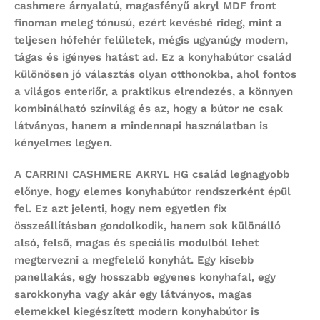
cashmere árnyalatú, magasfényű akryl MDF front
finoman meleg tónusú, ezért kevésbé rideg, mint a
teljesen hófehér felületek, mégis ugyanúgy modern,
tágas és igényes hatást ad. Ez a konyhabútor család
különösen jó választás olyan otthonokba, ahol fontos
a világos enteriőr, a praktikus elrendezés, a könnyen
kombinálható színvilág és az, hogy a bútor ne csak
látványos, hanem a mindennapi használatban is
kényelmes legyen.
A CARRINI CASHMERE AKRYL HG család legnagyobb
előnye, hogy
elemes konyhabútor
rendszerként épül
fel. Ez azt jelenti, hogy nem egyetlen fix
összeállításban gondolkodik, hanem sok különálló
alsó, felső, magas és speciális modulból lehet
megtervezni a megfelelő konyhát. Egy kisebb
panellakás, egy hosszabb egyenes konyhafal, egy
sarokkonyha vagy akár egy látványos, magas
elemekkel kiegészített modern konyhabútor is