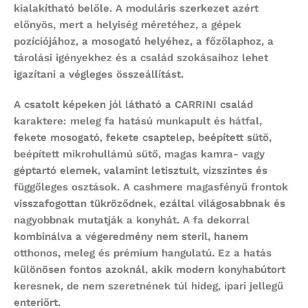
kialakítható belőle. A moduláris szerkezet azért
előnyös, mert a helyiség méretéhez, a gépek
pozíciójához, a mosogató helyéhez, a főzőlaphoz, a
tárolási igényekhez és a család szokásaihoz lehet
igazítani a végleges összeállítást.
A csatolt képeken jól látható a CARRINI család
karaktere: meleg fa hatású munkapult és hátfal,
fekete mosogató, fekete csaptelep, beépített sütő,
beépített mikrohullámú sütő, magas kamra- vagy
géptartó elemek, valamint letisztult, vízszintes és
függőleges osztások. A cashmere magasfényű frontok
visszafogottan tükröződnek, ezáltal világosabbnak és
nagyobbnak mutatják a konyhát. A fa dekorral
kombinálva a végeredmény nem steril, hanem
otthonos, meleg és prémium hangulatú. Ez a hatás
különösen fontos azoknál, akik modern konyhabútort
keresnek, de nem szeretnének túl hideg, ipari jellegű
enteriőrt.