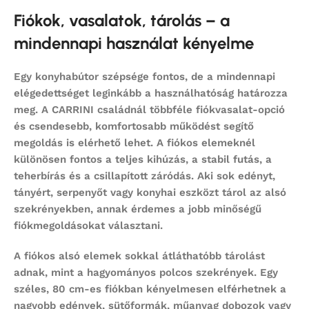
Fiókok, vasalatok, tárolás – a
mindennapi használat kényelme
Egy konyhabútor szépsége fontos, de a mindennapi
elégedettséget leginkább a használhatóság határozza
meg. A CARRINI családnál többféle fiókvasalat-opció
és csendesebb, komfortosabb működést segítő
megoldás is elérhető lehet. A fiókos elemeknél
különösen fontos a teljes kihúzás, a stabil futás, a
teherbírás és a csillapított záródás. Aki sok edényt,
tányért, serpenyőt vagy konyhai eszközt tárol az alsó
szekrényekben, annak érdemes a jobb minőségű
fiókmegoldásokat választani.
A fiókos alsó elemek sokkal átláthatóbb tárolást
adnak, mint a hagyományos polcos szekrények. Egy
széles, 80 cm-es fiókban kényelmesen elférhetnek a
nagyobb edények, sütőformák, műanyag dobozok vagy