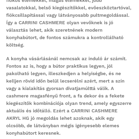
fiókos elemekkel, magas elemekkel, jobb
vasalatokkal, belső kiegészítőkkel, evőeszköztartóval,
fiókcsillapítással vagy látványosabb pultmegoldással.
Így a CARRINI CASHMERE olyan vevőknek is jó
választás lehet, akik szeretnének modern
konyhabútort, de fontos számukra a kontrollálható
költség.
A konyha vásárlásánál nemcsak az induló ár számít.
Fontos az is, hogy a bútor praktikus legyen, jól
pakolható legyen, illeszkedjen a helyiségbe, és ne
kelljen rövid időn belül lecserélni azért, mert a szín
vagy a kialakítás gyorsan divatjamúlttá válik. A
cashmere magasfényű front, a fa dekor és a fekete
kiegészítők kombinációja olyan trend, amely egyszerre
aktuális és időtálló. Ezért a CARRINI CASHMERE
AKRYL HG jó megoldás lehet azoknak, akik egy
olcsóbb, de látványban mégis igényesebb elemes
konyhabútort keresnek.