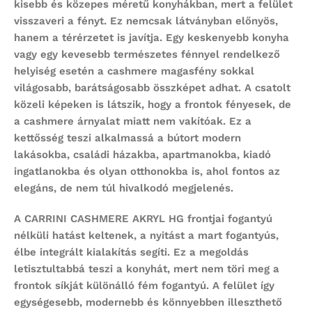
kisebb és közepes méretű konyhákban, mert a felület
visszaveri a fényt. Ez nemcsak látványban előnyös,
hanem a térérzetet is javítja. Egy keskenyebb konyha
vagy egy kevesebb természetes fénnyel rendelkező
helyiség esetén a cashmere magasfény sokkal
világosabb, barátságosabb összképet adhat. A csatolt
közeli képeken is látszik, hogy a frontok fényesek, de
a cashmere árnyalat miatt nem vakítóak. Ez a
kettősség teszi alkalmassá a bútort modern
lakásokba, családi házakba, apartmanokba, kiadó
ingatlanokba és olyan otthonokba is, ahol fontos az
elegáns, de nem túl hivalkodó megjelenés.
A CARRINI CASHMERE AKRYL HG frontjai fogantyú
nélküli hatást keltenek, a nyitást a mart fogantyús,
élbe integrált kialakítás segíti. Ez a megoldás
letisztultabbá teszi a konyhát, mert nem töri meg a
frontok síkját különálló fém fogantyú. A felület így
egységesebb, modernebb és könnyebben illeszthető