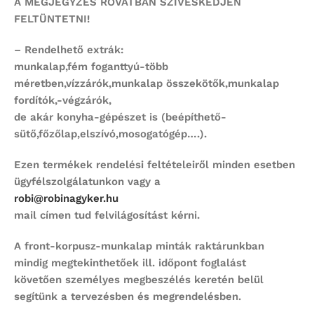
A MEGJEGYZÉS ROVATBAN SZÍVESKEDJEN
FELTÜNTETNI!
– Rendelhető extrák:
munkalap,fém foganttyú-több
méretben,vízzárók,munkalap összekötők,munkalap
fordítók,-végzárók,
de akár konyha-gépészet is (beépíthető-
sütő,főzőlap,elszívó,mosogatógép….).
Ezen termékek rendelési feltételeiről minden esetben
ügyfélszolgálatunkon vagy a
robi@robinagyker.hu
mail címen tud felvilágosítást kérni.
A front-korpusz-munkalap minták raktárunkban
mindig megtekinthetőek ill. időpont foglalást
követően személyes megbeszélés keretén belül
segítünk a tervezésben és megrendelésben.