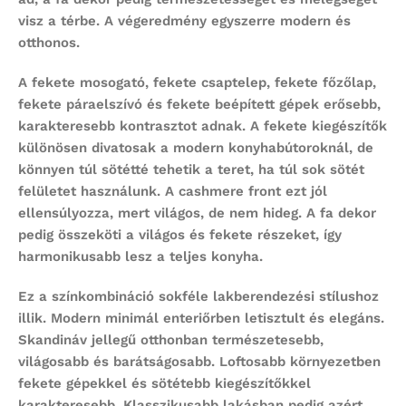
visz a térbe. A végeredmény egyszerre modern és
otthonos.
A fekete mosogató, fekete csaptelep, fekete főzőlap,
fekete páraelszívó és fekete beépített gépek erősebb,
karakteresebb kontrasztot adnak. A fekete kiegészítők
különösen divatosak a modern konyhabútoroknál, de
könnyen túl sötétté tehetik a teret, ha túl sok sötét
felületet használunk. A cashmere front ezt jól
ellensúlyozza, mert világos, de nem hideg. A fa dekor
pedig összeköti a világos és fekete részeket, így
harmonikusabb lesz a teljes konyha.
Ez a színkombináció sokféle lakberendezési stílushoz
illik. Modern minimál enteriőrben letisztult és elegáns.
Skandináv jellegű otthonban természetesebb,
világosabb és barátságosabb. Loftosabb környezetben
fekete gépekkel és sötétebb kiegészítőkkel
karakteresebb. Klasszikusabb lakásban pedig azért