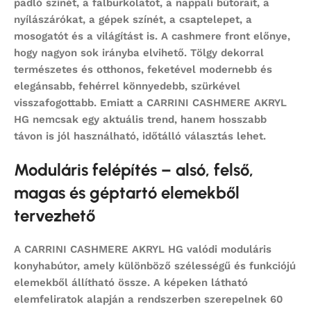
padló színét, a falburkolatot, a nappali bútorait, a
nyílászárókat, a gépek színét, a csaptelepet, a
mosogatót és a világítást is. A cashmere front előnye,
hogy nagyon sok irányba elvihető. Tölgy dekorral
természetes és otthonos, feketével modernebb és
elegánsabb, fehérrel könnyedebb, szürkével
visszafogottabb. Emiatt a CARRINI CASHMERE AKRYL
HG nemcsak egy aktuális trend, hanem hosszabb
távon is jól használható, időtálló választás lehet.
Moduláris felépítés – alsó, felső,
magas és géptartó elemekből
tervezhető
A CARRINI CASHMERE AKRYL HG valódi
moduláris
konyhabútor
, amely különböző szélességű és funkciójú
elemekből állítható össze. A képeken látható
elemfeliratok alapján a rendszerben szerepelnek 60