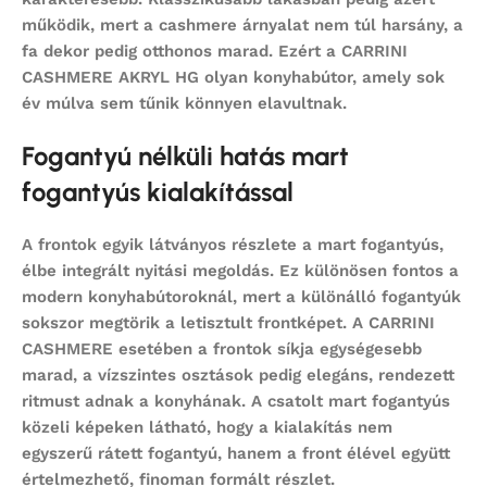
működik, mert a cashmere árnyalat nem túl harsány, a
fa dekor pedig otthonos marad. Ezért a CARRINI
CASHMERE AKRYL HG olyan konyhabútor, amely sok
év múlva sem tűnik könnyen elavultnak.
Fogantyú nélküli hatás mart
fogantyús kialakítással
A frontok egyik látványos részlete a mart fogantyús,
élbe integrált nyitási megoldás. Ez különösen fontos a
modern konyhabútoroknál, mert a különálló fogantyúk
sokszor megtörik a letisztult frontképet. A CARRINI
CASHMERE esetében a frontok síkja egységesebb
marad, a vízszintes osztások pedig elegáns, rendezett
ritmust adnak a konyhának. A csatolt mart fogantyús
közeli képeken látható, hogy a kialakítás nem
egyszerű rátett fogantyú, hanem a front élével együtt
értelmezhető, finoman formált részlet.