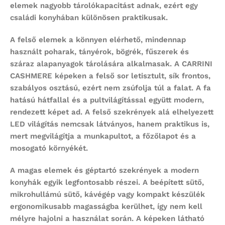
elemek nagyobb tárolókapacitást adnak, ezért egy
családi konyhában különösen praktikusak.
A felső elemek a könnyen elérhető, mindennap
használt poharak, tányérok, bögrék, fűszerek és
száraz alapanyagok tárolására alkalmasak. A CARRINI
CASHMERE képeken a felső sor letisztult, sík frontos,
szabályos osztású, ezért nem zsúfolja túl a falat. A fa
hatású hátfallal és a pultvilágítással együtt modern,
rendezett képet ad. A felső szekrények alá elhelyezett
LED világítás nemcsak látványos, hanem praktikus is,
mert megvilágítja a munkapultot, a főzőlapot és a
mosogató környékét.
A magas elemek és géptartó szekrények a modern
konyhák egyik legfontosabb részei. A beépített sütő,
mikrohullámú sütő, kávégép vagy kompakt készülék
ergonomikusabb magasságba kerülhet, így nem kell
mélyre hajolni a használat során. A képeken látható