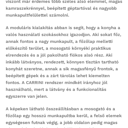
viszont már érdemes több széles alsó elemmel, magas
kamraszekrénnyel, beépített géptartóval és nagyobb
munkapultfelülettel számolni.
A moduláris kialakítás abban is segít, hogy a konyha a
valós használati szokásokhoz igazodjon. Aki sokat főz,
annak fontos a nagy munkapult, a főzőlap melletti
előkészítő terület, a mosogató környéki praktikus
elrendezés és a jól pakolható fiókos alsó rész. Aki
inkább látványos, rendezett, könnyen tisztán tartható
konyhát szeretne, annak a sík magasfényű frontok, a
beépített gépek és a zárt tárolás lehet kiemelten
fontos. A CARRINI rendszer mindkét irányhoz jól
használható, mert a látvány és a funkcionalitás
egyszerre van jelen.
A képeken látható összeállításban a mosogató és a
főzőlap egy hosszú munkapultba kerül, a felső elemek
egységesen futnak végig, a jobb oldalon pedig magas