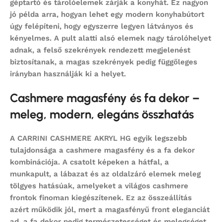
géptartó és tárolóelemek zárják a konyhát. Ez nagyon
jó példa arra, hogyan lehet egy modern konyhabútort
úgy felépíteni, hogy egyszerre legyen látványos és
kényelmes. A pult alatti alsó elemek nagy tárolóhelyet
adnak, a felső szekrények rendezett megjelenést
biztosítanak, a magas szekrények pedig függőleges
irányban használják ki a helyet.
Cashmere magasfény és fa dekor –
meleg, modern, elegáns összhatás
A CARRINI CASHMERE AKRYL HG egyik legszebb
tulajdonsága a cashmere magasfény és a fa dekor
kombinációja. A csatolt képeken a hátfal, a
munkapult, a lábazat és az oldalzáró elemek meleg
tölgyes hatásúak, amelyeket a világos cashmere
frontok finoman kiegészítenek. Ez az összeállítás
azért működik jól, mert a magasfényű front eleganciát
ad, a fa dekor pedig természetességet és melegséget