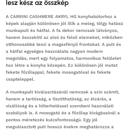
lesz kész az összkép
A CARRINI CASHMERE AKRYL HG konyhabútorhoz a
képek alapján különösen jól illik a meleg, tölgy hatású
munkapult és hátfal. A fa dekor nemcsak látványos,
hanem összeköti az alsó és felső elemeket, miközben
otthonosabbá teszi a magasfényű frontokat. A pult és
a hátfal egységes használata nagyon modern
megoldás, mert egy folyamatos, harmonikus felületet
hoz létre a konyha közepén. Ez különösen jól mutat
fekete főzőlappal, fekete mosogatóval és fekete
csapteleppel.
A munkapult kiválasztásánál nemcsak a szín számít,
hanem a tartósság, a tisztíthatóság, az élzárás, a
vízállóság és a hőterheléssel szembeni használati
szabályok is. A mosogató és a főzőlap kivágásainál a
pontos méretezés kulcsfontosságú. Egy jól
megválasztott pult hosszú évekre meghatározza a