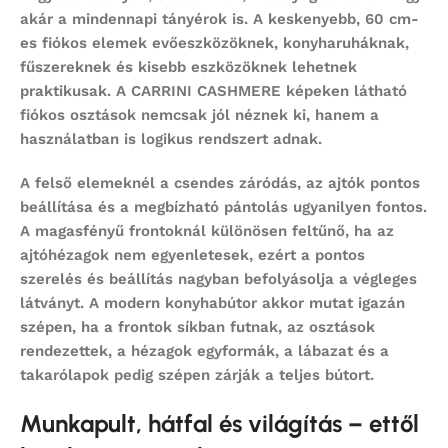
akár a mindennapi tányérok is. A keskenyebb, 60 cm-
es fiókos elemek evőeszközöknek, konyharuháknak,
fűszereknek és kisebb eszközöknek lehetnek
praktikusak. A CARRINI CASHMERE képeken látható
fiókos osztások nemcsak jól néznek ki, hanem a
használatban is logikus rendszert adnak.
A felső elemeknél a csendes záródás, az ajtók pontos
beállítása és a megbízható pántolás ugyanilyen fontos.
A magasfényű frontoknál különösen feltűnő, ha az
ajtóhézagok nem egyenletesek, ezért a pontos
szerelés és beállítás nagyban befolyásolja a végleges
látványt. A modern konyhabútor akkor mutat igazán
szépen, ha a frontok síkban futnak, az osztások
rendezettek, a hézagok egyformák, a lábazat és a
takarólapok pedig szépen zárják a teljes bútort.
Munkapult, hátfal és világítás – ettől