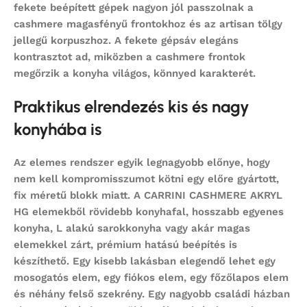
fekete beépített gépek nagyon jól passzolnak a
cashmere magasfényű frontokhoz és az artisan tölgy
jellegű korpuszhoz. A fekete gépsáv elegáns
kontrasztot ad, miközben a cashmere frontok
megőrzik a konyha világos, könnyed karakterét.
Praktikus elrendezés kis és nagy
konyhába is
Az elemes rendszer egyik legnagyobb előnye, hogy
nem kell kompromisszumot kötni egy előre gyártott,
fix méretű blokk miatt. A CARRINI CASHMERE AKRYL
HG elemekből rövidebb konyhafal, hosszabb egyenes
konyha, L alakú sarokkonyha vagy akár magas
elemekkel zárt, prémium hatású beépítés is
készíthető. Egy kisebb lakásban elegendő lehet egy
mosogatós elem, egy fiókos elem, egy főzőlapos elem
és néhány felső szekrény. Egy nagyobb családi házban