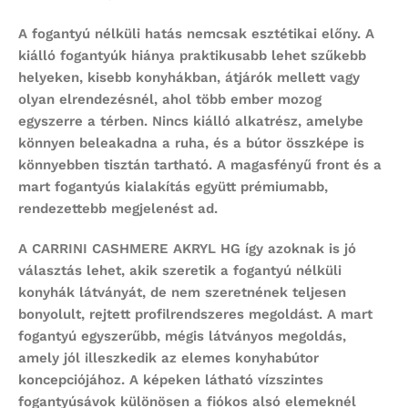
A fogantyú nélküli hatás nemcsak esztétikai előny. A
kiálló fogantyúk hiánya praktikusabb lehet szűkebb
helyeken, kisebb konyhákban, átjárók mellett vagy
olyan elrendezésnél, ahol több ember mozog
egyszerre a térben. Nincs kiálló alkatrész, amelybe
könnyen beleakadna a ruha, és a bútor összképe is
könnyebben tisztán tartható. A magasfényű front és a
mart fogantyús kialakítás együtt prémiumabb,
rendezettebb megjelenést ad.
A CARRINI CASHMERE AKRYL HG így azoknak is jó
választás lehet, akik szeretik a fogantyú nélküli
konyhák látványát, de nem szeretnének teljesen
bonyolult, rejtett profilrendszeres megoldást. A mart
fogantyú egyszerűbb, mégis látványos megoldás,
amely jól illeszkedik az elemes konyhabútor
koncepciójához. A képeken látható vízszintes
fogantyúsávok különösen a fiókos alsó elemeknél