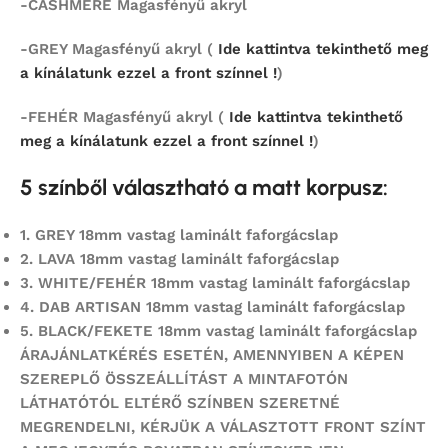
-CASHMERE Magasfényű akryl
-GREY Magasfényű akryl (
Ide kattintva tekinthető meg
a kínálatunk ezzel a front színnel !
)
-FEHÉR Magasfényű akryl (
Ide kattintva tekinthető
meg a kínálatunk ezzel a front színnel !
)
5 színből választható a matt korpusz:
1.
GREY 18mm vastag laminált faforgácslap
2.
LAVA 18mm vastag laminált faforgácslap
3. WHITE/FEHÉR 18mm vastag laminált faforgácslap
4.
DAB ARTISAN 18mm vastag laminált faforgácslap
5.
BLACK/FEKETE 18mm vastag laminált faforgácslap
ÁRAJÁNLATKÉRÉS ESETÉN, AMENNYIBEN A KÉPEN
SZEREPLŐ ÖSSZEÁLLÍTÁST
A MINTAFOTÓN
LÁTHATÓTÓL ELTÉRŐ SZÍNBEN SZERETNÉ
MEGRENDELNI,
KÉRJÜK A VÁLASZTOTT FRONT SZÍNT