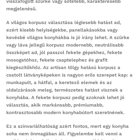
visszafogott szürke vagy sötétebb, karakteresebb
megjelenésű.
A világos korpusz választása légiesebb hatást ad,
ezért kisebb helyiségekbe, panellakásokba vagy
kevésbé világos konyhákba is jó irány lehet. A szürke
vagy láva jellegű korpusz modernebb, neutrálisabb
összképet ad, jól passzol fekete gépekhez, fekete
mosogatóhoz, fekete csaptelephez és grafit
kiegészítőkhöz. Az artisan tölgy hatású korpusz a
csatolt látványképeken is nagyon erős szerepet kap: a
munkapult, a hátfal, a keretező elemek és az
oldalzárások meleg, természetes hatást visznek a
konyhába. A fekete korpusz pedig azoknak lehet jó
választás, akik markánsabb, prémiumabb,
kontrasztosabb modern konyhabútort szeretnének.
Ez a színvariálhatóság azért fontos, mert egy konyha
soha nem önmagában áll. Figyelembe kell venni a