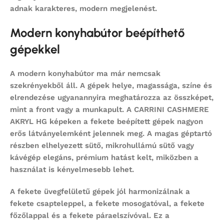
adnak karakteres, modern megjelenést.
Modern konyhabútor beépíthető
gépekkel
A modern konyhabútor ma már nemcsak
szekrényekből áll. A gépek helye, magassága, színe és
elrendezése ugyanannyira meghatározza az összképet,
mint a front vagy a munkapult. A CARRINI CASHMERE
AKRYL HG képeken a fekete beépített gépek nagyon
erős látványelemként jelennek meg. A magas géptartó
részben elhelyezett sütő, mikrohullámú sütő vagy
kávégép elegáns, prémium hatást kelt, miközben a
használat is kényelmesebb lehet.
A fekete üvegfelületű gépek jól harmonizálnak a
fekete csapteleppel, a fekete mosogatóval, a fekete
főzőlappal és a fekete páraelszívóval. Ez a