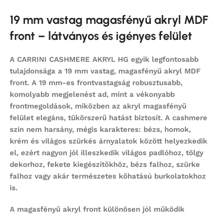
19 mm vastag magasfényű akryl MDF
front – látványos és igényes felület
A CARRINI CASHMERE AKRYL HG egyik legfontosabb
tulajdonsága a
19 mm vastag, magasfényű akryl MDF
front
. A 19 mm-es frontvastagság robusztusabb,
komolyabb megjelenést ad, mint a vékonyabb
frontmegoldások, miközben az akryl magasfényű
felület elegáns, tükörszerű hatást biztosít. A cashmere
szín nem harsány, mégis karakteres: bézs, homok,
krém és világos szürkés árnyalatok között helyezkedik
el, ezért nagyon jól illeszkedik világos padlóhoz, tölgy
dekorhoz, fekete kiegészítőkhöz, bézs falhoz, szürke
falhoz vagy akár természetes kőhatású burkolatokhoz
is.
A magasfényű akryl front különösen jól működik