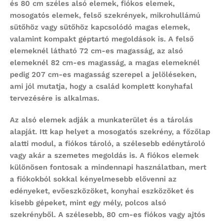
és 80 cm széles alsó elemek, fiókos elemek,
mosogatós elemek, felső szekrények, mikrohullámú
sütőhöz vagy sütőhöz kapcsolódó magas elemek,
valamint kompakt géptartó megoldások is. A felső
elemeknél látható 72 cm-es magasság, az alsó
elemeknél 82 cm-es magasság, a magas elemeknél
pedig 207 cm-es magasság szerepel a jelöléseken,
ami jól mutatja, hogy a család komplett konyhafal
tervezésére is alkalmas.
Az alsó elemek adják a munkaterület és a tárolás
alapját. Itt kap helyet a mosogatós szekrény, a főzőlap
alatti modul, a fiókos tároló, a szélesebb edénytároló
vagy akár a szemetes megoldás is. A fiókos elemek
különösen fontosak a mindennapi használatban, mert
a fiókokból sokkal kényelmesebb elővenni az
edényeket, evőeszközöket, konyhai eszközöket és
kisebb gépeket, mint egy mély, polcos alsó
szekrényből. A szélesebb, 80 cm-es fiókos vagy ajtós