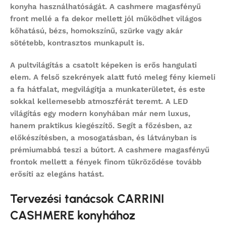
konyha használhatóságát. A cashmere magasfényű
front mellé a fa dekor mellett jól működhet világos
kőhatású, bézs, homokszínű, szürke vagy akár
sötétebb, kontrasztos munkapult is.
A pultvilágítás a csatolt képeken is erős hangulati
elem. A felső szekrények alatt futó meleg fény kiemeli
a fa hátfalat, megvilágítja a munkaterületet, és este
sokkal kellemesebb atmoszférát teremt. A LED
világítás egy modern konyhában már nem luxus,
hanem praktikus kiegészítő. Segít a főzésben, az
előkészítésben, a mosogatásban, és látványban is
prémiumabbá teszi a bútort. A cashmere magasfényű
frontok mellett a fények finom tükröződése tovább
erősíti az elegáns hatást.
Tervezési tanácsok CARRINI
CASHMERE konyhához