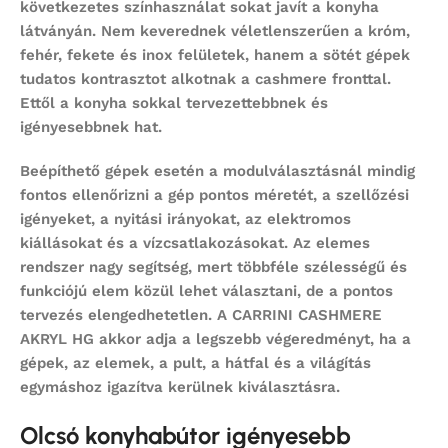
következetes színhasználat sokat javít a konyha
látványán. Nem keverednek véletlenszerűen a króm,
fehér, fekete és inox felületek, hanem a sötét gépek
tudatos kontrasztot alkotnak a cashmere fronttal.
Ettől a konyha sokkal tervezettebbnek és
igényesebbnek hat.
Beépíthető gépek esetén a modulválasztásnál mindig
fontos ellenőrizni a gép pontos méretét, a szellőzési
igényeket, a nyitási irányokat, az elektromos
kiállásokat és a vízcsatlakozásokat. Az elemes
rendszer nagy segítség, mert többféle szélességű és
funkciójú elem közül lehet választani, de a pontos
tervezés elengedhetetlen. A CARRINI CASHMERE
AKRYL HG akkor adja a legszebb végeredményt, ha a
gépek, az elemek, a pult, a hátfal és a világítás
egymáshoz igazítva kerülnek kiválasztásra.
Olcsó konyhabútor igényesebb