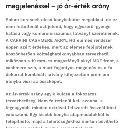
megjelenéssel – jó ár-érték arány
Sokan keresnek
olcsó konyhabútor
megoldást, de ez
nem feltétlenül azt jelenti, hogy egyszerű, gyenge
hatású vagy kompromisszumos látványt szeretnének.
A CARRINI CASHMERE AKRYL HG elemes rendszer
éppen azért érdekes, mert az elemes felépítésnek
köszönhetően költséghatékonyabban tervezhető,
miközben a 19 mm-es magasfényű akryl MDF front, a
cashmere szín, a mart fogantyús megoldás és a fa
dekorral kombinált látvány kifejezetten prémium
irányba viszi az összképet.
Az ár-érték arány egyik kulcsa a fokozatos
tervezhetőség. Nem feltétlenül kell azonnal a
legnagyobb, minden extrával felszerelt összeállítást
választani. Egy kisebb konyha alapmodulokból is
felépíthető, majd a lehetőségekhez mérten bővíthető