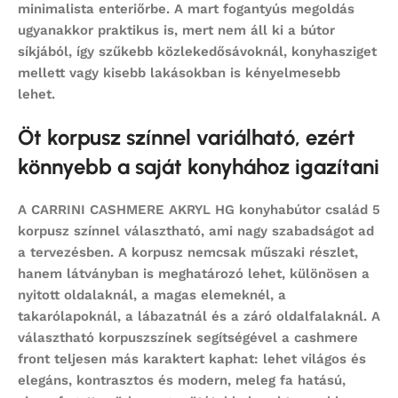
minimalista enteriőrbe. A mart fogantyús megoldás
ugyanakkor praktikus is, mert nem áll ki a bútor
síkjából, így szűkebb közlekedősávoknál, konyhasziget
mellett vagy kisebb lakásokban is kényelmesebb
lehet.
Öt korpusz színnel variálható, ezért
könnyebb a saját konyhához igazítani
A CARRINI CASHMERE AKRYL HG konyhabútor család 5
korpusz színnel választható, ami nagy szabadságot ad
a tervezésben. A korpusz nemcsak műszaki részlet,
hanem látványban is meghatározó lehet, különösen a
nyitott oldalaknál, a magas elemeknél, a
takarólapoknál, a lábazatnál és a záró oldalfalaknál. A
választható korpuszszínek segítségével a cashmere
front teljesen más karaktert kaphat: lehet világos és
elegáns, kontrasztos és modern, meleg fa hatású,