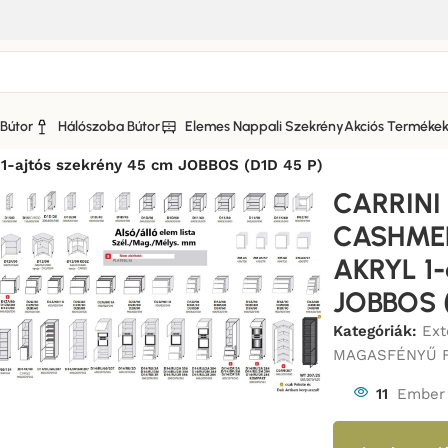
Bútor
Hálószoba Bútor
Elemes Nappali Szekrény
Akciós Terméke
I KONYHABÚTOR AKRYL CASHMERE MAGASFÉNYŰ FRONTTA
jtós szekrény 45 cm JOBBOS (D1D 45 P)
CARRIN
CASHME
AKRYL 1-
JOBBOS (
Kategóriák:
Ex
MAGASFÉNYŰ 
11
Ember 