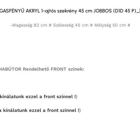
GASFÉNYŰ AKRYL 1-ajtós szekrény 45 cm JOBBOS (D1D 45 P)_
-Magasság 82 cm # Szélesség 45 cm # Mélység 50 cm #
BÚTOR Rendelhető FRONT színek:
ínálatunk ezzel a front színnel !
)
 kínálatunk ezzel a front színnel !
)