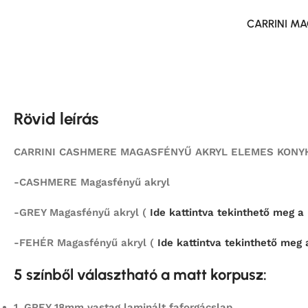
CARRINI MA
Rövid leírás
CARRINI CASHMERE MAGASFÉNYŰ AKRYL ELEMES KONYHA
-CASHMERE Magasfényű akryl
-GREY Magasfényű akryl (
Ide kattintva tekinthető meg a k
-FEHÉR Magasfényű akryl (
Ide kattintva tekinthető meg a
5 színből választható a matt korpusz:
1.
GREY 18mm vastag laminált faforgácslap