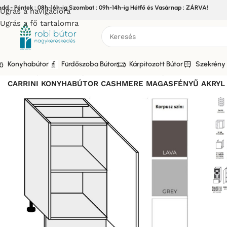
edd - Péntek : 08h-16h-ig Szombat : 09h-14h-ig Hétfő és Vasárnap : ZÁRVA!
Ugrás a navigációra
Ugrás a fő tartalomra
Konyhabútor
Fürdőszoba Bútor
Kárpitozott Bútor
Szekrény 
Kezdőlap
/
Bútor
/
Konyhabútor
/
Elemes Konyhabútor
/
CARRIN
CARRINI KONYHABÚTOR CASHMERE MAGASFÉNYŰ AKRYL 1-a