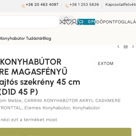
+36 20 463 4097
+36 1 253 5636
Kapcsolatfelvét
0
Ft
IDŐPONTFOGLAL
k
Konyhabútor Tudástár
Blog
L
/
I KONYHABÚTOR
EXTOM
RE MAGASFÉNYŰ
ajtós szekrény 45 cm
D1D 45 P)
tom Meble
,
CARRINI KONYHABÚTOR AKRYL CASHMERE
FRONTTAL
,
Elemes Konyhabútor
,
Konyhabútor
nézi ezt a terméket most