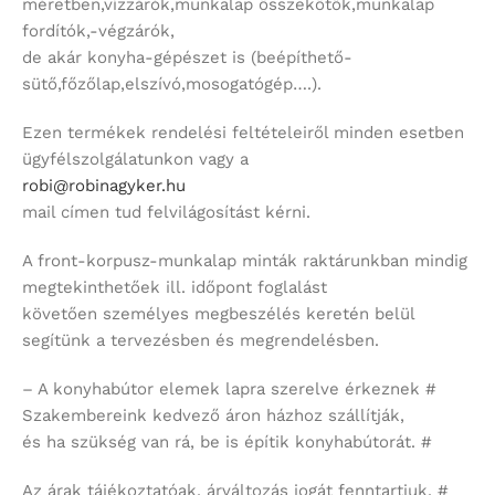
méretben,vízzárók,munkalap összekötők,munkalap
fordítók,-végzárók,
de akár konyha-gépészet is (beépíthető-
sütő,főzőlap,elszívó,mosogatógép….).
Ezen termékek rendelési feltételeiről minden esetben
ügyfélszolgálatunkon vagy a
robi@robinagyker.hu
mail címen tud felvilágosítást kérni.
A front-korpusz-munkalap minták raktárunkban mindig
megtekinthetőek ill. időpont foglalást
követően személyes megbeszélés keretén belül
segítünk a tervezésben és megrendelésben.
– A konyhabútor elemek lapra szerelve érkeznek #
Szakembereink kedvező áron házhoz szállítják,
és ha szükség van rá, be is építik konyhabútorát. #
Az árak tájékoztatóak, árváltozás jogát fenntartjuk. #