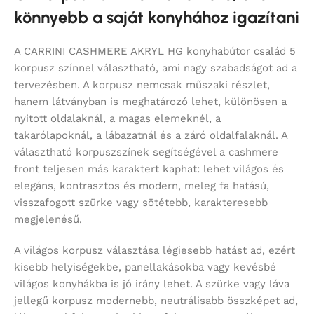
könnyebb a saját konyhához igazítani
A CARRINI CASHMERE AKRYL HG konyhabútor család 5
korpusz színnel választható, ami nagy szabadságot ad a
tervezésben. A korpusz nemcsak műszaki részlet,
hanem látványban is meghatározó lehet, különösen a
nyitott oldalaknál, a magas elemeknél, a
takarólapoknál, a lábazatnál és a záró oldalfalaknál. A
választható korpuszszínek segítségével a cashmere
front teljesen más karaktert kaphat: lehet világos és
elegáns, kontrasztos és modern, meleg fa hatású,
visszafogott szürke vagy sötétebb, karakteresebb
megjelenésű.
A világos korpusz választása légiesebb hatást ad, ezért
kisebb helyiségekbe, panellakásokba vagy kevésbé
világos konyhákba is jó irány lehet. A szürke vagy láva
jellegű korpusz modernebb, neutrálisabb összképet ad,