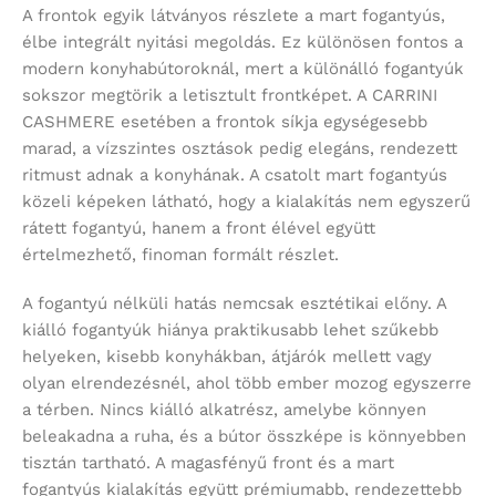
A frontok egyik látványos részlete a mart fogantyús,
élbe integrált nyitási megoldás. Ez különösen fontos a
modern konyhabútoroknál, mert a különálló fogantyúk
sokszor megtörik a letisztult frontképet. A CARRINI
CASHMERE esetében a frontok síkja egységesebb
marad, a vízszintes osztások pedig elegáns, rendezett
ritmust adnak a konyhának. A csatolt mart fogantyús
közeli képeken látható, hogy a kialakítás nem egyszerű
rátett fogantyú, hanem a front élével együtt
értelmezhető, finoman formált részlet.
A fogantyú nélküli hatás nemcsak esztétikai előny. A
kiálló fogantyúk hiánya praktikusabb lehet szűkebb
helyeken, kisebb konyhákban, átjárók mellett vagy
olyan elrendezésnél, ahol több ember mozog egyszerre
a térben. Nincs kiálló alkatrész, amelybe könnyen
beleakadna a ruha, és a bútor összképe is könnyebben
tisztán tartható. A magasfényű front és a mart
fogantyús kialakítás együtt prémiumabb, rendezettebb