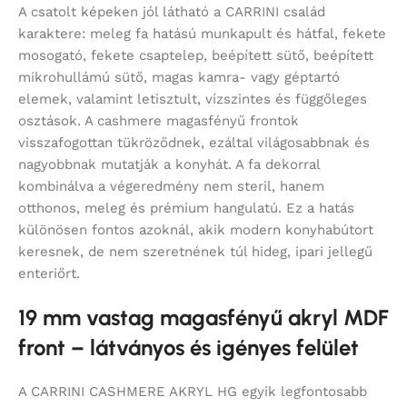
A csatolt képeken jól látható a CARRINI család
karaktere: meleg fa hatású munkapult és hátfal, fekete
mosogató, fekete csaptelep, beépített sütő, beépített
mikrohullámú sütő, magas kamra- vagy géptartó
elemek, valamint letisztult, vízszintes és függőleges
osztások. A cashmere magasfényű frontok
visszafogottan tükröződnek, ezáltal világosabbnak és
nagyobbnak mutatják a konyhát. A fa dekorral
kombinálva a végeredmény nem steril, hanem
otthonos, meleg és prémium hangulatú. Ez a hatás
különösen fontos azoknál, akik modern konyhabútort
keresnek, de nem szeretnének túl hideg, ipari jellegű
enteriőrt.
19 mm vastag magasfényű akryl MDF
front – látványos és igényes felület
A CARRINI CASHMERE AKRYL HG egyik legfontosabb