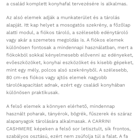
a család komplett konyhafal tervezésére is alkalmas.
Az alsó elemek adják a munkaterület és a tárolás
alapját. Itt kap helyet a mosogatós szekrény, a főzőlap
alatti modul, a fiókos tároló, a szélesebb edénytároló
vagy akár a szemetes megoldás is. A fiókos elemek
különösen fontosak a mindennapi használatban, mert a
fiókokból sokkal kényelmesebb elővenni az edényeket,
evőeszközöket, konyhai eszközöket és kisebb gépeket,
mint egy mély, polcos alsó szekrényből. A szélesebb,
80 cm-es fiókos vagy ajtós elemek nagyobb
tárolókapacitást adnak, ezért egy családi konyhában
különösen praktikusak.
A felső elemek a könnyen elérhető, mindennap
használt poharak, tányérok, bögrék, fűszerek és száraz
alapanyagok tárolására alkalmasak. A CARRINI
CASHMERE képeken a felső sor letisztult, sík frontos,
szabályos osztású, ezért nem zsúfolja túl a falat. A fa