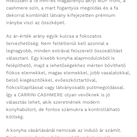
miközben a 19 mm-es magasfényű akryl MDF front, a
cashmere szín, a mart fogantyús megoldás és a fa
dekorral kombinált látvány kifejezetten prémium
irányba viszi az összképet.
Az ár-érték arány egyik kulcsa a fokozatos
tervezhetőség. Nem feltétlenül kell azonnal a
legnagyobb, minden extrával felszerelt összeállítást
választani. Egy kisebb konyha alapmodulokból is
felépíthető, majd a lehetőségekhez mérten bővíthető
fiókos elemekkel, magas elemekkel, jobb vasalatokkal,
belső kiegészítőkkel, evőeszköztartóval,
fiókcsillapítással vagy látványosabb pultmegoldással.
Így a CARRINI CASHMERE olyan vevőknek is jó
választás lehet, akik szeretnének modern
konyhabútort, de fontos számukra a kontrollálható
költség.
A konyha vásárlásánál nemcsak az induló ár számít.