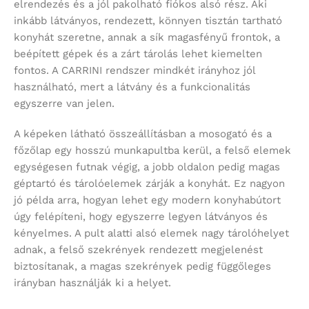
elrendezés és a jól pakolható fiókos alsó rész. Aki
inkább látványos, rendezett, könnyen tisztán tartható
konyhát szeretne, annak a sík magasfényű frontok, a
beépített gépek és a zárt tárolás lehet kiemelten
fontos. A CARRINI rendszer mindkét irányhoz jól
használható, mert a látvány és a funkcionalitás
egyszerre van jelen.
A képeken látható összeállításban a mosogató és a
főzőlap egy hosszú munkapultba kerül, a felső elemek
egységesen futnak végig, a jobb oldalon pedig magas
géptartó és tárolóelemek zárják a konyhát. Ez nagyon
jó példa arra, hogyan lehet egy modern konyhabútort
úgy felépíteni, hogy egyszerre legyen látványos és
kényelmes. A pult alatti alsó elemek nagy tárolóhelyet
adnak, a felső szekrények rendezett megjelenést
biztosítanak, a magas szekrények pedig függőleges
irányban használják ki a helyet.