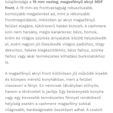
tulajdonsága a
19 mm vastag, magasfényű akryl MDF
front
. A 19 mm-es frontvastagság robusztusabb,
komolyabb megjelenést ad, mint a vékonyabb
frontmegoldások, miközben az akryl magasfényű
felület elegáns, tükörszerű hatást biztosít. A cashmere
szín nem harsány, mégis karakteres: bézs, homok,
krém és világos szürkés árnyalatok között helyezkedik
el, ezért nagyon jól illeszkedik világos padlóhoz, tölgy
dekorhoz, fekete kiegészítőkhöz, bézs falhoz, szürke
falhoz vagy akár természetes kőhatású burkolatokhoz
is.
A magasfényű akryl front különösen jól működik kisebb
és közepes méretű konyhákban, mert a felület
visszaveri a fényt. Ez nemcsak látványban előnyös,
hanem a térérzetet is javítja. Egy keskenyebb konyha
vagy egy kevesebb természetes fénnyel rendelkező
helyiség esetén a cashmere magasfény sokkal
világosabb, barátságosabb összképet adhat. A csatolt