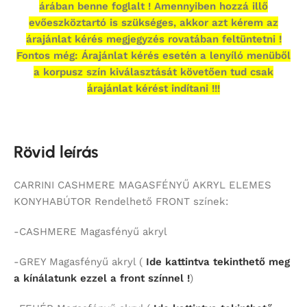
árában benne foglalt ! Amennyiben hozzá illő
evőeszköztartó is szükséges, akkor azt kérem az
árajánlat kérés megjegyzés rovatában feltüntetni !
Fontos még: Árajánlat kérés esetén a lenyíló menüből
a korpusz szín kiválasztását követően tud csak
árajánlat kérést indítani !!!
Rövid leírás
CARRINI CASHMERE MAGASFÉNYŰ AKRYL ELEMES
KONYHABÚTOR Rendelhető FRONT színek:
-CASHMERE Magasfényű akryl
-GREY Magasfényű akryl (
Ide kattintva tekinthető meg
a kínálatunk ezzel a front színnel !
)