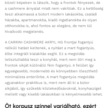
közeli képeken is látszik, hogy a frontok fényesek, de
a cashmere árnyalat miatt nem vakítóak. Ez a kettősség
teszi alkalmassá a bútort modern lakásokba, családi
házakba, apartmanokba, kiadó ingatlanokba és olyan
otthonokba is, ahol fontos az elegáns, de nem túl
hivalkodó megjelenés.
A CARRINI CASHMERE AKRYL HG frontjai fogantyú
nélküli hatást keltenek, a nyitást a mart fogantyús,
élbe integrált kialakítás segíti. Ez a megoldás
letisztultabbá teszi a konyhát, mert nem töri meg a
frontok síkját különálló fém fogantyú. A felület így
egységesebb, modernebb és könnyebben illeszthető
minimalista enteriőrbe. A mart fogantyús megoldás
ugyanakkor praktikus is, mert nem áll ki a bútor
síkjából, így szűkebb közlekedősávoknál, konyhasziget
mellett vagy kisebb lakásokban is kényelmesebb lehet.
Öt korpusz színnel variálható, ezért