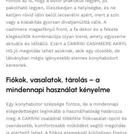
Fontos az is, hogy a bútor praktikus legyen, jól
pakolható legyen, illeszkedjen a helyiségbe, és ne
kelljen rövid időn belül lecserélni azért, mert a szín
vagy a kialakítás gyorsan divatjamúlttá válik. A
cashmere magasfényű front, a fa dekor és a fekete
kiegészítők kombinációja olyan trend, amely egyszerre
aktuális és időtálló. Ezért a CARRINI CASHMERE AKRYL
HG jó megoldás lehet azoknak, akik egy olcsóbb, de
látványban mégis igényesebb elemes konyhabútort
keresnek.
Fiókok, vasalatok, tárolás – a
mindennapi használat kényelme
Egy konyhabútor szépsége fontos, de a mindennapi
elégedettséget leginkább a használhatóság határozza
meg. A CARRINI családnál többféle fiókvasalat-opció és
csendesebb, komfortosabb működést segítő megoldás
is elérhető lehet. A fiókos elemeknél különösen fontos