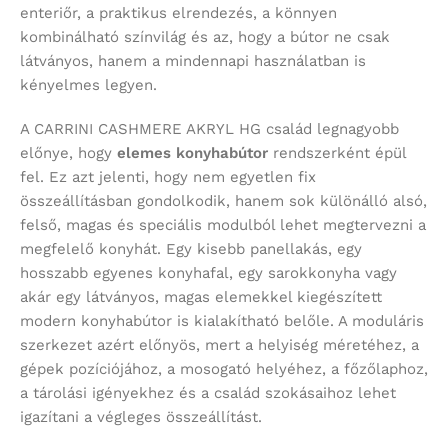
enteriőr, a praktikus elrendezés, a könnyen
kombinálható színvilág és az, hogy a bútor ne csak
látványos, hanem a mindennapi használatban is
kényelmes legyen.
A CARRINI CASHMERE AKRYL HG család legnagyobb
előnye, hogy
elemes konyhabútor
rendszerként épül
fel. Ez azt jelenti, hogy nem egyetlen fix
összeállításban gondolkodik, hanem sok különálló alsó,
felső, magas és speciális modulból lehet megtervezni a
megfelelő konyhát. Egy kisebb panellakás, egy
hosszabb egyenes konyhafal, egy sarokkonyha vagy
akár egy látványos, magas elemekkel kiegészített
modern konyhabútor is kialakítható belőle. A moduláris
szerkezet azért előnyös, mert a helyiség méretéhez, a
gépek pozíciójához, a mosogató helyéhez, a főzőlaphoz,
a tárolási igényekhez és a család szokásaihoz lehet
igazítani a végleges összeállítást.