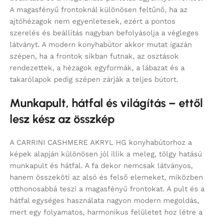
A magasfényű frontoknál különösen feltűnő, ha az
ajtóhézagok nem egyenletesek, ezért a pontos
szerelés és beállítás nagyban befolyásolja a végleges
látványt. A modern konyhabútor akkor mutat igazán
szépen, ha a frontok síkban futnak, az osztások
rendezettek, a hézagok egyformák, a lábazat és a
takarólapok pedig szépen zárják a teljes bútort.
Munkapult, hátfal és világítás – ettől
lesz kész az összkép
A CARRINI CASHMERE AKRYL HG konyhabútorhoz a
képek alapján különösen jól illik a meleg, tölgy hatású
munkapult és hátfal. A fa dekor nemcsak látványos,
hanem összeköti az alsó és felső elemeket, miközben
otthonosabbá teszi a magasfényű frontokat. A pult és a
hátfal egységes használata nagyon modern megoldás,
mert egy folyamatos, harmonikus felületet hoz létre a