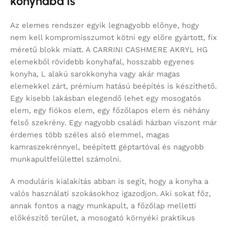
konyhába is
Az elemes rendszer egyik legnagyobb előnye, hogy
nem kell kompromisszumot kötni egy előre gyártott, fix
méretű blokk miatt. A CARRINI CASHMERE AKRYL HG
elemekből rövidebb konyhafal, hosszabb egyenes
konyha, L alakú sarokkonyha vagy akár magas
elemekkel zárt, prémium hatású beépítés is készíthető.
Egy kisebb lakásban elegendő lehet egy mosogatós
elem, egy fiókos elem, egy főzőlapos elem és néhány
felső szekrény. Egy nagyobb családi házban viszont már
érdemes több széles alsó elemmel, magas
kamraszekrénnyel, beépített géptartóval és nagyobb
munkapultfelülettel számolni.
A moduláris kialakítás abban is segít, hogy a konyha a
valós használati szokásokhoz igazodjon. Aki sokat főz,
annak fontos a nagy munkapult, a főzőlap melletti
előkészítő terület, a mosogató környéki praktikus