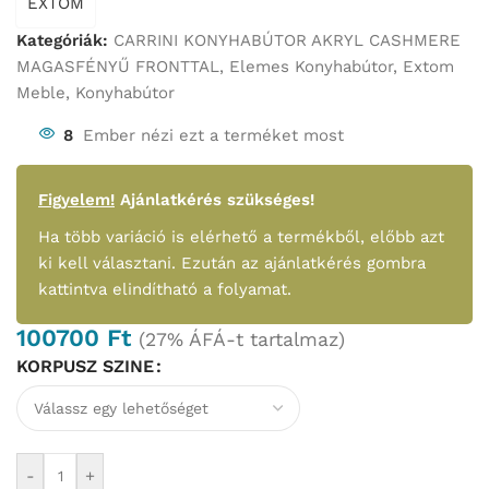
EXTOM
Kategóriák:
CARRINI KONYHABÚTOR AKRYL CASHMERE
MAGASFÉNYŰ FRONTTAL
,
Elemes Konyhabútor
,
Extom
Meble
,
Konyhabútor
8
Ember nézi ezt a terméket most
Figyelem!
Ajánlatkérés szükséges!
Ha több variáció is elérhető a termékből, előbb azt
ki kell választani. Ezután az ajánlatkérés gombra
kattintva elindítható a folyamat.
100700
Ft
(27% ÁFÁ-t tartalmaz)
KORPUSZ SZINE
-
+