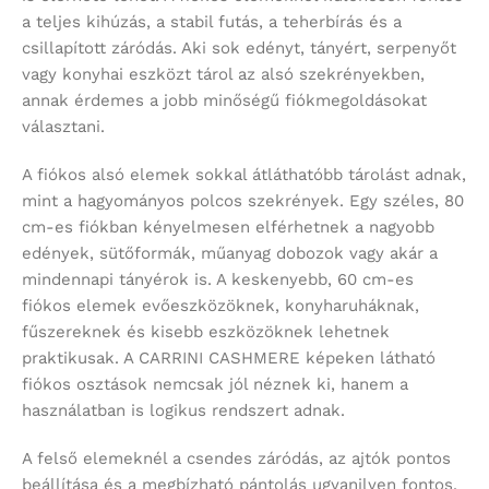
a teljes kihúzás, a stabil futás, a teherbírás és a
csillapított záródás. Aki sok edényt, tányért, serpenyőt
vagy konyhai eszközt tárol az alsó szekrényekben,
annak érdemes a jobb minőségű fiókmegoldásokat
választani.
A fiókos alsó elemek sokkal átláthatóbb tárolást adnak,
mint a hagyományos polcos szekrények. Egy széles, 80
cm-es fiókban kényelmesen elférhetnek a nagyobb
edények, sütőformák, műanyag dobozok vagy akár a
mindennapi tányérok is. A keskenyebb, 60 cm-es
fiókos elemek evőeszközöknek, konyharuháknak,
fűszereknek és kisebb eszközöknek lehetnek
praktikusak. A CARRINI CASHMERE képeken látható
fiókos osztások nemcsak jól néznek ki, hanem a
használatban is logikus rendszert adnak.
A felső elemeknél a csendes záródás, az ajtók pontos
beállítása és a megbízható pántolás ugyanilyen fontos.