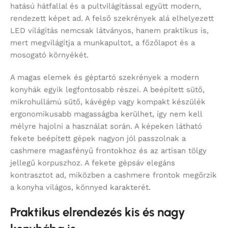
hatású hátfallal és a pultvilágítással együtt modern,
rendezett képet ad. A felső szekrények alá elhelyezett
LED világítás nemcsak látványos, hanem praktikus is,
mert megvilágítja a munkapultot, a főzőlapot és a
mosogató környékét.
A magas elemek és géptartó szekrények a modern
konyhák egyik legfontosabb részei. A beépített sütő,
mikrohullámú sütő, kávégép vagy kompakt készülék
ergonomikusabb magasságba kerülhet, így nem kell
mélyre hajolni a használat során. A képeken látható
fekete beépített gépek nagyon jól passzolnak a
cashmere magasfényű frontokhoz és az artisan tölgy
jellegű korpuszhoz. A fekete gépsáv elegáns
kontrasztot ad, miközben a cashmere frontok megőrzik
a konyha világos, könnyed karakterét.
Praktikus elrendezés kis és nagy