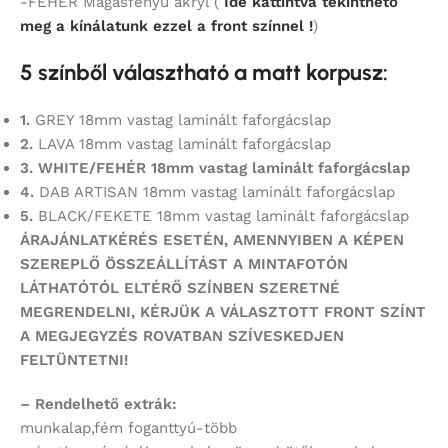
-FEHÉR Magasfényű akryl (
Ide kattintva tekinthető
meg a kínálatunk ezzel a front színnel !
)
5 színből választható a matt korpusz:
1.
GREY 18mm vastag laminált faforgácslap
2.
LAVA 18mm vastag laminált faforgácslap
3. WHITE/FEHÉR 18mm vastag laminált faforgácslap
4.
DAB ARTISAN 18mm vastag laminált faforgácslap
5.
BLACK/FEKETE 18mm vastag laminált faforgácslap
ÁRAJÁNLATKÉRÉS ESETÉN, AMENNYIBEN A KÉPEN
SZEREPLŐ ÖSSZEÁLLÍTÁST
A MINTAFOTÓN
LÁTHATÓTÓL ELTÉRŐ SZÍNBEN SZERETNÉ
MEGRENDELNI,
KÉRJÜK A VÁLASZTOTT FRONT SZÍNT
A MEGJEGYZÉS ROVATBAN SZÍVESKEDJEN
FELTÜNTETNI!
– Rendelhető extrák:
munkalap,fém foganttyú-több