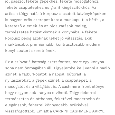
jól passzol fekete gépekhez, fekete mosogatóhoz,
fekete csaptelephez és grafit kiegészítőkhöz. Az
artisan tölgy hatású korpusz a csatolt látványképeken
is nagyon erős szerepet kap: a munkapult, a hátfal, a
keretező elemek és az oldalzárások meleg,
természetes hatást visznek a konyhába. A fekete
korpusz pedig azoknak lehet jó választás, akik
markánsabb, prémiumabb, kontrasztosabb modern
konyhabútort szeretnének.
Ez a színvariálhatóság azért fontos, mert egy konyha
soha nem önmagában áll. Figyelembe kell venni a padló
színét, a falburkolatot, a nappali bútorait, a
nyílászárókat, a gépek színét, a csaptelepet, a
mosogatót és a világítást is. A cashmere front előnye,
hogy nagyon sok irányba elvihető. Tölgy dekorral
természetes és otthonos, feketével modernebb és
elegánsabb, fehérrel könnyedebb, szürkével
visszafogottabb. Emiatt a CARRINI CASHMERE AKRYL