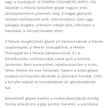
vagy a munkapult. A CARRINI CASHMERE AKRYL HG
képeken a fekete beépített gépek nagyon erős
látványelemként jelennek meg. A magas géptartó
részben elhelyezett sütő, mikrohullámú sütő vagy
kávégép elegáns, prémium hatást kelt, miközben a
használat is kényelmesebb lehet.
A fekete üvegfelületű gépek jól harmonizálnak a fekete
csapteleppel, a fekete mosogatóval, a fekete
főzőlappal és a fekete páraelszívóval. Ez a
következetes színhasználat sokat javít a konyha
látványán. Nem keverednek véletlenszerűen a króm,
fehér, fekete és inox felületek, hanem a sötét gépek
tudatos kontrasztot alkotnak a cashmere fronttal. Ettől
a konyha sokkal tervezettebbnek és igényesebbnek
hat.
Beépíthető gépek esetén a modulválasztásnál mindig
fontos ellenőrizni a gép pontos méretét, a szellőzési