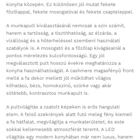
konyha közepén. Ez különösen jól mutat fekete
főzőlappal, fekete mosogatóval és fekete csapteleppel.
A munkapult kiválasztásánál nemcsak a szín számít,
hanem a tartósság, a tisztíthatóság, az élzárás, a
vízállóság és a hőterheléssel szembeni használati
szabályok is. A mosogató és a főzőlap kivágásainál a
pontos méretezés kulcsfontosságú. Egy jól
megválasztott pult hosszú évekre meghatározza a
konyha használhatóságát. A cashmere magasfényű front
mellé a fa dekor mellett jól működhet világos
kőhatású, bézs, homokszínű, szürke vagy akár
sötétebb, kontrasztos munkapult is.
A pultvilágítás a csatolt képeken is erős hangulati
elem. A felső szekrények alatt futó meleg fény kiemeli
a fa hátfalat, megvilágítja a munkaterületet, és este
sokkal kellemesebb atmoszférát teremt. A LED
világítás egy modern konyhában már nem luxus, hanem