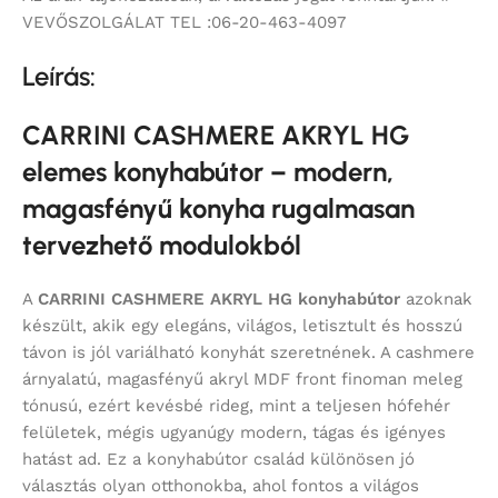
VEVŐSZOLGÁLAT TEL :06-20-463-4097
Leírás:
CARRINI CASHMERE AKRYL HG
elemes konyhabútor – modern,
magasfényű konyha rugalmasan
tervezhető modulokból
A
CARRINI CASHMERE AKRYL HG konyhabútor
azoknak
készült, akik egy elegáns, világos, letisztult és hosszú
távon is jól variálható konyhát szeretnének. A cashmere
árnyalatú, magasfényű akryl MDF front finoman meleg
tónusú, ezért kevésbé rideg, mint a teljesen hófehér
felületek, mégis ugyanúgy modern, tágas és igényes
hatást ad. Ez a konyhabútor család különösen jó
választás olyan otthonokba, ahol fontos a világos