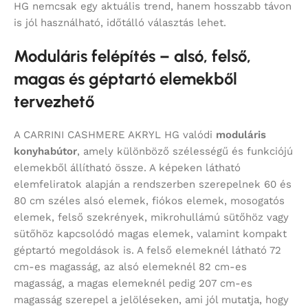
HG nemcsak egy aktuális trend, hanem hosszabb távon
is jól használható, időtálló választás lehet.
Moduláris felépítés – alsó, felső,
magas és géptartó elemekből
tervezhető
A CARRINI CASHMERE AKRYL HG valódi
moduláris
konyhabútor
, amely különböző szélességű és funkciójú
elemekből állítható össze. A képeken látható
elemfeliratok alapján a rendszerben szerepelnek 60 és
80 cm széles alsó elemek, fiókos elemek, mosogatós
elemek, felső szekrények, mikrohullámú sütőhöz vagy
sütőhöz kapcsolódó magas elemek, valamint kompakt
géptartó megoldások is. A felső elemeknél látható 72
cm-es magasság, az alsó elemeknél 82 cm-es
magasság, a magas elemeknél pedig 207 cm-es
magasság szerepel a jelöléseken, ami jól mutatja, hogy