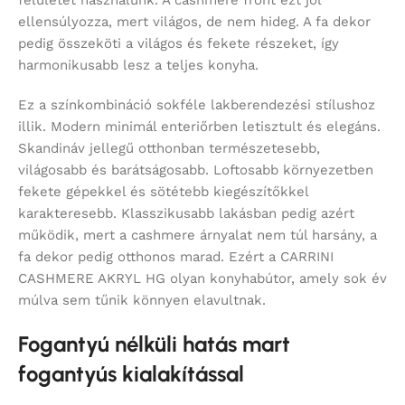
felületet használunk. A cashmere front ezt jól
ellensúlyozza, mert világos, de nem hideg. A fa dekor
pedig összeköti a világos és fekete részeket, így
harmonikusabb lesz a teljes konyha.
Ez a színkombináció sokféle lakberendezési stílushoz
illik. Modern minimál enteriőrben letisztult és elegáns.
Skandináv jellegű otthonban természetesebb,
világosabb és barátságosabb. Loftosabb környezetben
fekete gépekkel és sötétebb kiegészítőkkel
karakteresebb. Klasszikusabb lakásban pedig azért
működik, mert a cashmere árnyalat nem túl harsány, a
fa dekor pedig otthonos marad. Ezért a CARRINI
CASHMERE AKRYL HG olyan konyhabútor, amely sok év
múlva sem tűnik könnyen elavultnak.
Fogantyú nélküli hatás mart
fogantyús kialakítással