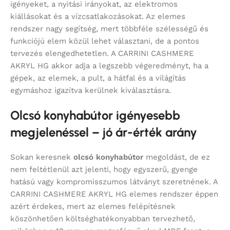
igényeket, a nyitási irányokat, az elektromos
kiállásokat és a vízcsatlakozásokat. Az elemes
rendszer nagy segítség, mert többféle szélességű és
funkciójú elem közül lehet választani, de a pontos
tervezés elengedhetetlen. A CARRINI CASHMERE
AKRYL HG akkor adja a legszebb végeredményt, ha a
gépek, az elemek, a pult, a hátfal és a világítás
egymáshoz igazítva kerülnek kiválasztásra.
Olcsó konyhabútor igényesebb
megjelenéssel – jó ár-érték arány
Sokan keresnek
olcsó konyhabútor
megoldást, de ez
nem feltétlenül azt jelenti, hogy egyszerű, gyenge
hatású vagy kompromisszumos látványt szeretnének. A
CARRINI CASHMERE AKRYL HG elemes rendszer éppen
azért érdekes, mert az elemes felépítésnek
köszönhetően költséghatékonyabban tervezhető,