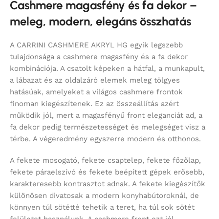
Cashmere magasfény és fa dekor –
meleg, modern, elegáns összhatás
A CARRINI CASHMERE AKRYL HG egyik legszebb
tulajdonsága a cashmere magasfény és a fa dekor
kombinációja. A csatolt képeken a hátfal, a munkapult,
a lábazat és az oldalzáró elemek meleg tölgyes
hatásúak, amelyeket a világos cashmere frontok
finoman kiegészítenek. Ez az összeállítás azért
működik jól, mert a magasfényű front eleganciát ad, a
fa dekor pedig természetességet és melegséget visz a
térbe. A végeredmény egyszerre modern és otthonos.
A fekete mosogató, fekete csaptelep, fekete főzőlap,
fekete páraelszívó és fekete beépített gépek erősebb,
karakteresebb kontrasztot adnak. A fekete kiegészítők
különösen divatosak a modern konyhabútoroknál, de
könnyen túl sötétté tehetik a teret, ha túl sok sötét