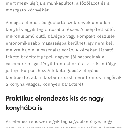
mert megvilágítja a munkapultot, a főzőlapot és a
mosogató környékét.
A magas elemek és géptartó szekrények a modern
konyhák egyik legfontosabb részei. A beépített sütő,
mikrohullámú sütő, kávégép vagy kompakt készülék
ergonomikusabb magasságba kerülhet, így nem kell
mélyre hajolni a használat során. A képeken látható
fekete beépített gépek nagyon jól passzolnak a
cashmere magasfényű frontokhoz és az artisan tölgy
jellegű korpuszhoz. A fekete gépsáv elegáns
kontrasztot ad, miközben a cashmere frontok megőrzik
a konyha világos, könnyed karakterét.
Praktikus elrendezés kis és nagy
konyhába is
Az elemes rendszer egyik legnagyobb előnye, hogy