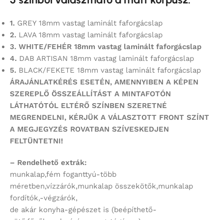
1.
GREY 18mm vastag laminált faforgácslap
2.
LAVA 18mm vastag laminált faforgácslap
3. WHITE/FEHÉR 18mm vastag laminált faforgácslap
4.
DAB ARTISAN 18mm vastag laminált faforgácslap
5.
BLACK/FEKETE 18mm vastag laminált faforgácslap
ÁRAJÁNLATKÉRÉS ESETÉN, AMENNYIBEN A KÉPEN
SZEREPLŐ ÖSSZEÁLLÍTÁST
A MINTAFOTÓN
LÁTHATÓTÓL ELTÉRŐ SZÍNBEN SZERETNÉ
MEGRENDELNI,
KÉRJÜK A VÁLASZTOTT FRONT SZÍNT
A MEGJEGYZÉS ROVATBAN SZÍVESKEDJEN
FELTÜNTETNI!
– Rendelhető extrák:
munkalap,fém foganttyú-több
méretben,vízzárók,munkalap összekötők,munkalap
fordítók,-végzárók,
de akár konyha-gépészet is (beépíthető-