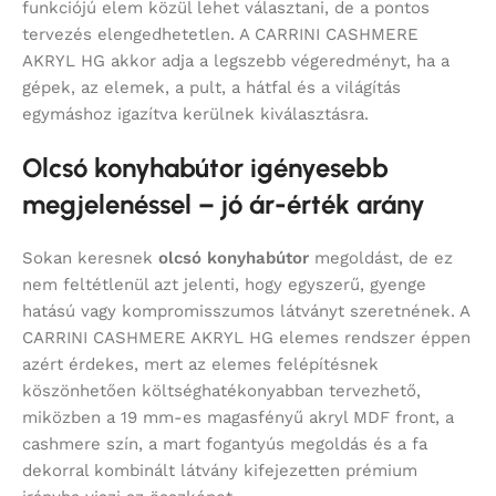
funkciójú elem közül lehet választani, de a pontos
tervezés elengedhetetlen. A CARRINI CASHMERE
AKRYL HG akkor adja a legszebb végeredményt, ha a
gépek, az elemek, a pult, a hátfal és a világítás
egymáshoz igazítva kerülnek kiválasztásra.
Olcsó konyhabútor igényesebb
megjelenéssel – jó ár-érték arány
Sokan keresnek
olcsó konyhabútor
megoldást, de ez
nem feltétlenül azt jelenti, hogy egyszerű, gyenge
hatású vagy kompromisszumos látványt szeretnének. A
CARRINI CASHMERE AKRYL HG elemes rendszer éppen
azért érdekes, mert az elemes felépítésnek
köszönhetően költséghatékonyabban tervezhető,
miközben a 19 mm-es magasfényű akryl MDF front, a
cashmere szín, a mart fogantyús megoldás és a fa
dekorral kombinált látvány kifejezetten prémium