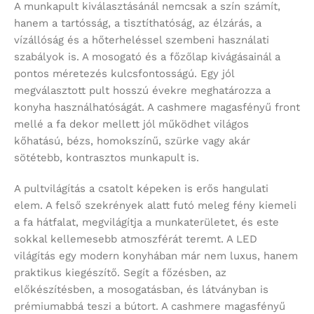
A munkapult kiválasztásánál nemcsak a szín számít,
hanem a tartósság, a tisztíthatóság, az élzárás, a
vízállóság és a hőterheléssel szembeni használati
szabályok is. A mosogató és a főzőlap kivágásainál a
pontos méretezés kulcsfontosságú. Egy jól
megválasztott pult hosszú évekre meghatározza a
konyha használhatóságát. A cashmere magasfényű front
mellé a fa dekor mellett jól működhet világos
kőhatású, bézs, homokszínű, szürke vagy akár
sötétebb, kontrasztos munkapult is.
A pultvilágítás a csatolt képeken is erős hangulati
elem. A felső szekrények alatt futó meleg fény kiemeli
a fa hátfalat, megvilágítja a munkaterületet, és este
sokkal kellemesebb atmoszférát teremt. A LED
világítás egy modern konyhában már nem luxus, hanem
praktikus kiegészítő. Segít a főzésben, az
előkészítésben, a mosogatásban, és látványban is
prémiumabbá teszi a bútort. A cashmere magasfényű