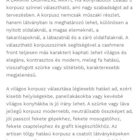
korpusz színnel választható, ami nagy szabadságot ad a
tervezésben. A korpusz nemcsak műszaki részlet,
hanem látványban is meghatározó lehet, különösen a
nyitott oldalaknál, a magas elemeknél, a
takarólapoknál, a lábazatnál és a záró oldalfalaknál. A
választható korpuszszínek segítségével a cashmere
front teljesen más karaktert kaphat: lehet világos és
elegáns, kontrasztos és modern, meleg fa hatású,
visszafogott szürke vagy sötétebb, karakteresebb
megjelenésű.
A világos korpusz választása légiesebb hatást ad, ezért
kisebb helyiségekbe, panellakásokba vagy kevésbé
világos konyhákba is jó irány lehet. A szürke vagy láva
jellegű korpusz modernebb, neutrálisabb összképet ad,
jól passzol fekete gépekhez, fekete mosogatóhoz,
fekete csaptelephez és grafit kiegészítőkhöz. Az
artisan tölgy hatású korpusz a csatolt látványképeken