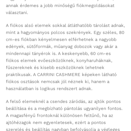
annak érdemes a jobb minőségű fiókmegoldásokat
választani.
A fiókos alsó elemek sokkal átláthatóbb tárolást adnak,
mint a hagyományos polcos szekrények. Egy széles, 80
cm-es fiókban kényelmesen elférhetnek a nagyobb
edények, sütőformák, műanyag dobozok vagy akár a
mindennapi tányérok is. A keskenyebb, 60 cm-es
fiókos elemek evőeszközöknek, konyharuháknak,
fűszereknek és kisebb eszközöknek lehetnek
praktikusak. A CARRINI CASHMERE képeken látható
fiókos osztások nemcsak jól néznek ki, hanem a
használatban is logikus rendszert adnak.
A felső elemeknél a csendes záródás, az ajtók pontos
beállítása és a megbízható pántolás ugyanilyen fontos.
A magasfényű frontoknál különösen feltűnő, ha az
ajtóhézagok nem egyenletesek, ezért a pontos
szerelés és beállítás nagyban befolyásolja a végleges