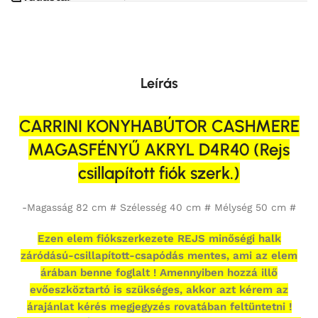
Leírás
CARRINI KONYHABÚTOR CASHMERE
MAGASFÉNYŰ AKRYL D4R40 (Rejs
csillapított fiók szerk.)
-Magasság 82 cm # Szélesség 40 cm # Mélység 50 cm #
Ezen elem fiókszerkezete REJS minőségi halk
záródású-csillapított-csapódás mentes, ami az elem
árában benne foglalt ! Amennyiben hozzá illő
evőeszköztartó is szükséges, akkor azt kérem az
árajánlat kérés megjegyzés rovatában feltüntetni !