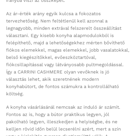
irányba viszi az összképet.
Az ár-érték arány egyik kulcsa a fokozatos
tervezhetőség. Nem feltétlenül kell azonnal a
legnagyobb, minden extrával felszerelt összeállítást
választani. Egy kisebb konyha alapmodulokból is
felépíthető, majd a lehetőségekhez mérten bővíthető
fiókos elemekkel, magas elemekkel, jobb vasalatokkal,
belső kiegészítőkkel, evőeszköztartóval,
fiókcsillapítással vagy látványosabb pultmegoldással.
Így a CARRINI CASHMERE olyan vevőknek is jó
választás lehet, akik szeretnének modern
konyhabútort, de fontos számukra a kontrollálható
költség.
A konyha vásárlásánál nemcsak az induló ár számít.
Fontos az is, hogy a bútor praktikus legyen, jól
pakolható legyen, illeszkedjen a helyiségbe, és ne
kelljen rövid időn belül lecserélni azért, mert a szín