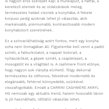
is nagyon erős szerepet kap: a munkapult, a hátfal, a
keretező elemek és az oldalzárások meleg,
természetes hatást visznek a konyhába. A fekete
korpusz pedig azoknak lehet jó választás, akik
markánsabb, prémiumabb, kontrasztosabb modern
konyhabútort szeretnének.
Ez a színvariálhatóság azért fontos, mert egy konyha
soha nem önmagában áll. Figyelembe kell venni a padló
színét, a falburkolatot, a nappali bútorait, a
nyílászárókat, a gépek színét, a csaptelepet, a
mosogatót és a világítást is. A cashmere front előnye,
hogy nagyon sok irányba elvihető. Tölgy dekorral
természetes és otthonos, feketével modernebb és
elegánsabb, fehérrel könnyedebb, szürkével
visszafogottabb. Emiatt a CARRINI CASHMERE AKRYL
HG nemcsak egy aktuális trend, hanem hosszabb távon
is jól használható, időtálló választás lehet.