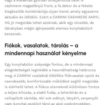
vagy a kialakítás gyorsan divatjamúlttá válik. A
cashmere magasfényű front, a fa dekor és a fekete
kiegészítők kombinációja olyan trend, amely egyszerre
aktuális és időtálló. Ezért a CARRINI CASHMERE AKRYL
HG jó megoldás lehet azoknak, akik egy olcsóbb, de
látványban mégis igényesebb elemes konyhabútort
keresnek.
Fiókok, vasalatok, tárolás – a
mindennapi használat kényelme
Egy konyhabútor szépsége fontos, de a mindennapi
elégedettséget leginkább a használhatóság határozza
meg. A CARRINI családnál többféle fiókvasalat-opció és
csendesebb, komfortosabb működést segítő megoldás
is elérhető lehet. A fiókos elemeknél különösen fontos
a teljes kihúzás, a stabil futás, a teherbírás és a
csillapított záródás. Aki sok edényt, tányért, serpenyőt
vagy konyhai eszközt tárol az alsó szekrényekben,