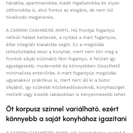
házakba, apartmanokba, kiadó ingatlanokba és olyan
otthonokba is, ahol fontos az elegáns, de nem túl
hivalkodó megjelenés.
A CARRINI CASHMERE AKRYL HG frontjai fogantyú
nélküli hatást keltenek, a nyitást a mart fogantyús,
élbe integrált kialakítás segíti. Ez a megoldás
letisztultabbá teszi a konyhát, mert nem töri meg a
frontok síkját különálló fém fogantyú. A felület így
egységesebb, modernebb és könnyebben illeszthető
minimalista enteriőrbe. A mart fogantyús megoldás
ugyanakkor praktikus is, mert nem áll ki a bútor
síkjából, így szűkebb közlekedősávoknál, konyhasziget
mellett vagy kisebb lakásokban is kényelmesebb lehet.
Öt korpusz színnel variálható, ezért
könnyebb a saját konyhához igazítani
A CARRINI CASHMERE AKRYL HG konyhabútor család 5