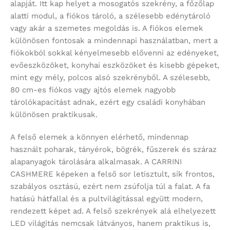
alapját. Itt kap helyet a mosogatós szekrény, a főzőlap
alatti modul, a fiókos tároló, a szélesebb edénytároló
vagy akár a szemetes megoldás is. A fiókos elemek
különösen fontosak a mindennapi használatban, mert a
fiókokból sokkal kényelmesebb elővenni az edényeket,
evőeszközöket, konyhai eszközöket és kisebb gépeket,
mint egy mély, polcos alsó szekrényből. A szélesebb,
80 cm-es fiókos vagy ajtós elemek nagyobb
tárolókapacitást adnak, ezért egy családi konyhában
különösen praktikusak.
A felső elemek a könnyen elérhető, mindennap
használt poharak, tányérok, bögrék, fűszerek és száraz
alapanyagok tárolására alkalmasak. A CARRINI
CASHMERE képeken a felső sor letisztult, sík frontos,
szabályos osztású, ezért nem zsúfolja túl a falat. A fa
hatású hátfallal és a pultvilágítással együtt modern,
rendezett képet ad. A felső szekrények alá elhelyezett
LED világítás nemcsak látványos, hanem praktikus is,