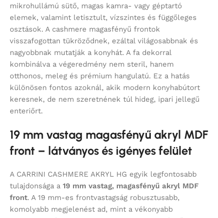
mikrohullámú sütő, magas kamra- vagy géptartó
elemek, valamint letisztult, vízszintes és függőleges
osztások. A cashmere magasfényű frontok
visszafogottan tükröződnek, ezáltal világosabbnak és
nagyobbnak mutatják a konyhát. A fa dekorral
kombinálva a végeredmény nem steril, hanem
otthonos, meleg és prémium hangulatú. Ez a hatás
különösen fontos azoknál, akik modern konyhabútort
keresnek, de nem szeretnének túl hideg, ipari jellegű
enteriőrt.
19 mm vastag magasfényű akryl MDF
front – látványos és igényes felület
A CARRINI CASHMERE AKRYL HG egyik legfontosabb
tulajdonsága a
19 mm vastag, magasfényű akryl MDF
front
. A 19 mm-es frontvastagság robusztusabb,
komolyabb megjelenést ad, mint a vékonyabb