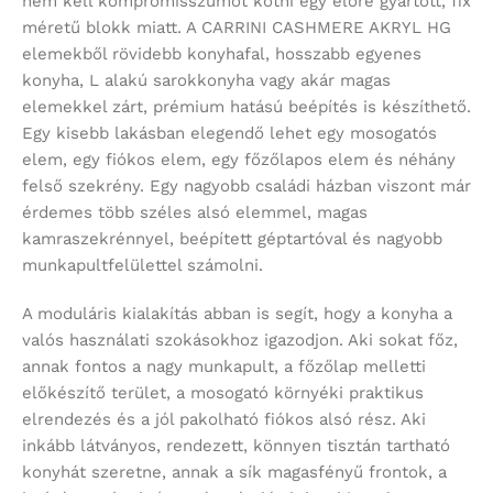
nem kell kompromisszumot kötni egy előre gyártott, fix
méretű blokk miatt. A CARRINI CASHMERE AKRYL HG
elemekből rövidebb konyhafal, hosszabb egyenes
konyha, L alakú sarokkonyha vagy akár magas
elemekkel zárt, prémium hatású beépítés is készíthető.
Egy kisebb lakásban elegendő lehet egy mosogatós
elem, egy fiókos elem, egy főzőlapos elem és néhány
felső szekrény. Egy nagyobb családi házban viszont már
érdemes több széles alsó elemmel, magas
kamraszekrénnyel, beépített géptartóval és nagyobb
munkapultfelülettel számolni.
A moduláris kialakítás abban is segít, hogy a konyha a
valós használati szokásokhoz igazodjon. Aki sokat főz,
annak fontos a nagy munkapult, a főzőlap melletti
előkészítő terület, a mosogató környéki praktikus
elrendezés és a jól pakolható fiókos alsó rész. Aki
inkább látványos, rendezett, könnyen tisztán tartható
konyhát szeretne, annak a sík magasfényű frontok, a