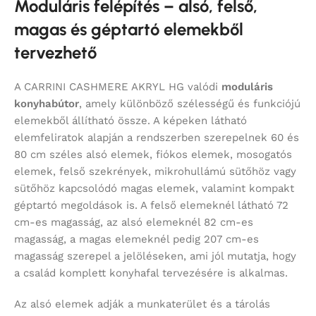
Moduláris felépítés – alsó, felső,
magas és géptartó elemekből
tervezhető
A CARRINI CASHMERE AKRYL HG valódi
moduláris
konyhabútor
, amely különböző szélességű és funkciójú
elemekből állítható össze. A képeken látható
elemfeliratok alapján a rendszerben szerepelnek 60 és
80 cm széles alsó elemek, fiókos elemek, mosogatós
elemek, felső szekrények, mikrohullámú sütőhöz vagy
sütőhöz kapcsolódó magas elemek, valamint kompakt
géptartó megoldások is. A felső elemeknél látható 72
cm-es magasság, az alsó elemeknél 82 cm-es
magasság, a magas elemeknél pedig 207 cm-es
magasság szerepel a jelöléseken, ami jól mutatja, hogy
a család komplett konyhafal tervezésére is alkalmas.
Az alsó elemek adják a munkaterület és a tárolás