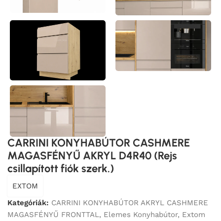
CARRINI KONYHABÚTOR CASHMERE
MAGASFÉNYŰ AKRYL D4R40 (Rejs
csillapított fiók szerk.)
EXTOM
Kategóriák:
CARRINI KONYHABÚTOR AKRYL CASHMERE
MAGASFÉNYŰ FRONTTAL
,
Elemes Konyhabútor
,
Extom