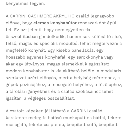
kényelmes legyen.
A CARRINI CASHMERE AKRYL HG család legnagyobb
előnye, hogy
elemes konyhabútor
rendszerként épül
fel. Ez azt jelenti, hogy nem egyetlen fix
összeállításban gondolkodik, hanem sok különálló alsó,
felső, magas és speciális modulból lehet megtervezni a
megfelelő konyhát. Egy kisebb panellakás, egy
hosszabb egyenes konyhafal, egy sarokkonyha vagy
akár egy látványos, magas elemekkel kiegészített
modern konyhabútor is kialakítható belőle. A moduláris
szerkezet azért előnyös, mert a helyiség méretéhez, a
gépek pozíciójához, a mosogató helyéhez, a főzőlaphoz,
a tárolási igényekhez és a család szokásaihoz lehet
igazítani a végleges összeállítást.
A csatolt képeken jól látható a CARRINI család
karaktere: meleg fa hatású munkapult és hátfal, fekete
mosogató, fekete csaptelep, beépített sütő, beépített