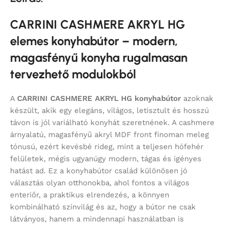
CARRINI CASHMERE AKRYL HG
elemes konyhabútor – modern,
magasfényű konyha rugalmasan
tervezhető modulokból
A
CARRINI CASHMERE AKRYL HG konyhabútor
azoknak
készült, akik egy elegáns, világos, letisztult és hosszú
távon is jól variálható konyhát szeretnének. A cashmere
árnyalatú, magasfényű akryl MDF front finoman meleg
tónusú, ezért kevésbé rideg, mint a teljesen hófehér
felületek, mégis ugyanúgy modern, tágas és igényes
hatást ad. Ez a konyhabútor család különösen jó
választás olyan otthonokba, ahol fontos a világos
enteriőr, a praktikus elrendezés, a könnyen
kombinálható színvilág és az, hogy a bútor ne csak
látványos, hanem a mindennapi használatban is