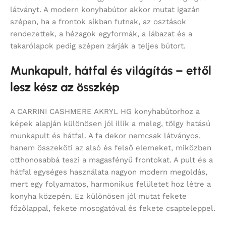
látványt. A modern konyhabútor akkor mutat igazán
szépen, ha a frontok síkban futnak, az osztások
rendezettek, a hézagok egyformák, a lábazat és a
takarólapok pedig szépen zárják a teljes bútort.
Munkapult, hátfal és világítás – ettől
lesz kész az összkép
A CARRINI CASHMERE AKRYL HG konyhabútorhoz a
képek alapján különösen jól illik a meleg, tölgy hatású
munkapult és hátfal. A fa dekor nemcsak látványos,
hanem összeköti az alsó és felső elemeket, miközben
otthonosabbá teszi a magasfényű frontokat. A pult és a
hátfal egységes használata nagyon modern megoldás,
mert egy folyamatos, harmonikus felületet hoz létre a
konyha közepén. Ez különösen jól mutat fekete
főzőlappal, fekete mosogatóval és fekete csapteleppel.