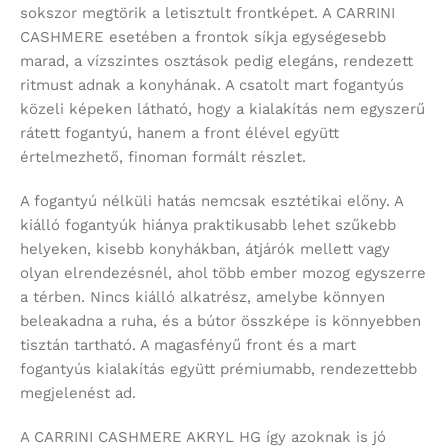
sokszor megtörik a letisztult frontképet. A CARRINI
CASHMERE esetében a frontok síkja egységesebb
marad, a vízszintes osztások pedig elegáns, rendezett
ritmust adnak a konyhának. A csatolt mart fogantyús
közeli képeken látható, hogy a kialakítás nem egyszerű
rátett fogantyú, hanem a front élével együtt
értelmezhető, finoman formált részlet.
A fogantyú nélküli hatás nemcsak esztétikai előny. A
kiálló fogantyúk hiánya praktikusabb lehet szűkebb
helyeken, kisebb konyhákban, átjárók mellett vagy
olyan elrendezésnél, ahol több ember mozog egyszerre
a térben. Nincs kiálló alkatrész, amelybe könnyen
beleakadna a ruha, és a bútor összképe is könnyebben
tisztán tartható. A magasfényű front és a mart
fogantyús kialakítás együtt prémiumabb, rendezettebb
megjelenést ad.
A CARRINI CASHMERE AKRYL HG így azoknak is jó