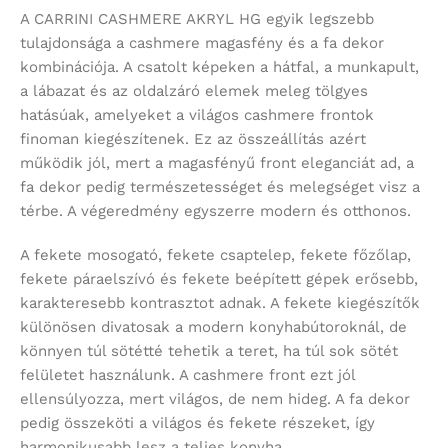
A CARRINI CASHMERE AKRYL HG egyik legszebb
tulajdonsága a cashmere magasfény és a fa dekor
kombinációja. A csatolt képeken a hátfal, a munkapult,
a lábazat és az oldalzáró elemek meleg tölgyes
hatásúak, amelyeket a világos cashmere frontok
finoman kiegészítenek. Ez az összeállítás azért
működik jól, mert a magasfényű front eleganciát ad, a
fa dekor pedig természetességet és melegséget visz a
térbe. A végeredmény egyszerre modern és otthonos.
A fekete mosogató, fekete csaptelep, fekete főzőlap,
fekete páraelszívó és fekete beépített gépek erősebb,
karakteresebb kontrasztot adnak. A fekete kiegészítők
különösen divatosak a modern konyhabútoroknál, de
könnyen túl sötétté tehetik a teret, ha túl sok sötét
felületet használunk. A cashmere front ezt jól
ellensúlyozza, mert világos, de nem hideg. A fa dekor
pedig összeköti a világos és fekete részeket, így
harmonikusabb lesz a teljes konyha.