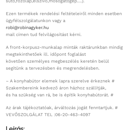
sütő,főzőlap,elszívó,mosogatógép….).
Ezen termékek rendelési feltételeiről minden esetben
ügyfélszolgálatunkon vagy a
robi@robinagyker.hu
mail címen tud felvilágosítást kérni.
A front-korpusz-munkalap minták raktárunkban mindig
megtekinthetőek ill. időpont foglalást
követően személyes megbeszélés keretén belül
segítünk a tervezésben és megrendelésben.
– A konyhabútor elemek lapra szerelve érkeznek #
Szakembereink kedvező áron házhoz szállítják,
és ha szükség van rá, be is építik konyhabútorát. #
Az árak tájékoztatóak, árváltozás jogát fenntartjuk. #
VEVŐSZOLGÁLAT TEL :06-20-463-4097
Leírás: