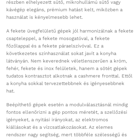
részben elhelyezett sütő, mikrohullámú sütő vagy
kávégép elegáns, prémium hatást kelt, miközben a
használat is kényelmesebb lehet.
A fekete üvegfelületű gépek jól harmonizálnak a fekete
csapteleppel, a fekete mosogatóval, a fekete
főzőlappal és a fekete páraelszívóval. Ez a
következetes színhasználat sokat javít a konyha
látványán. Nem keverednek véletlenszerűen a króm,
fehér, fekete és inox felületek, hanem a sötét gépek
tudatos kontrasztot alkotnak a cashmere fronttal. Ettől
a konyha sokkal tervezettebbnek és igényesebbnek
hat.
Beépíthető gépek esetén a modulválasztásnál mindig
fontos ellenőrizni a gép pontos méretét, a szellőzési
igényeket, a nyitási irányokat, az elektromos
kiállásokat és a vízcsatlakozásokat. Az elemes
rendszer nagy segítség, mert többféle szélességű és