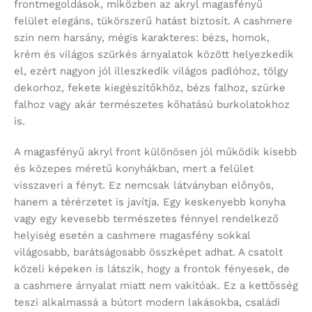
frontmegoldások, miközben az akryl magasfényű
felület elegáns, tükörszerű hatást biztosít. A cashmere
szín nem harsány, mégis karakteres: bézs, homok,
krém és világos szürkés árnyalatok között helyezkedik
el, ezért nagyon jól illeszkedik világos padlóhoz, tölgy
dekorhoz, fekete kiegészítőkhöz, bézs falhoz, szürke
falhoz vagy akár természetes kőhatású burkolatokhoz
is.
A magasfényű akryl front különösen jól működik kisebb
és közepes méretű konyhákban, mert a felület
visszaveri a fényt. Ez nemcsak látványban előnyös,
hanem a térérzetet is javítja. Egy keskenyebb konyha
vagy egy kevesebb természetes fénnyel rendelkező
helyiség esetén a cashmere magasfény sokkal
világosabb, barátságosabb összképet adhat. A csatolt
közeli képeken is látszik, hogy a frontok fényesek, de
a cashmere árnyalat miatt nem vakítóak. Ez a kettősség
teszi alkalmassá a bútort modern lakásokba, családi