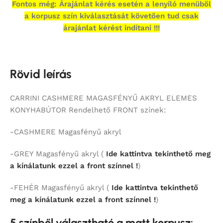
Fontos még: Árajánlat kérés esetén a lenyíló menüből
a korpusz szín kiválasztását követően tud csak
árajánlat kérést indítani !!!
Rövid leírás
CARRINI CASHMERE MAGASFÉNYŰ AKRYL ELEMES
KONYHABÚTOR Rendelhető FRONT színek:
-CASHMERE Magasfényű akryl
-GREY Magasfényű akryl (
Ide kattintva tekinthető meg
a kínálatunk ezzel a front színnel !
)
-FEHÉR Magasfényű akryl (
Ide kattintva tekinthető
meg a kínálatunk ezzel a front színnel !
)
5 színből választható a matt korpusz: