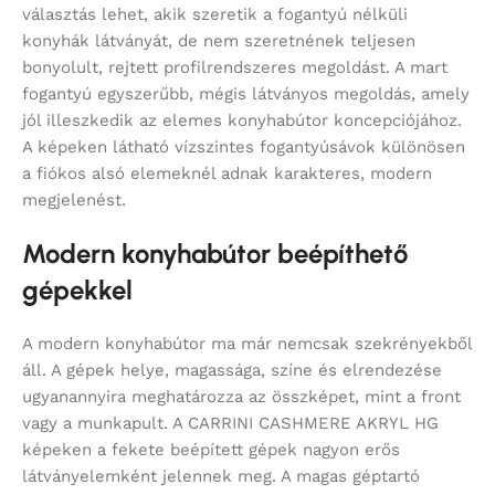
választás lehet, akik szeretik a fogantyú nélküli
konyhák látványát, de nem szeretnének teljesen
bonyolult, rejtett profilrendszeres megoldást. A mart
fogantyú egyszerűbb, mégis látványos megoldás, amely
jól illeszkedik az elemes konyhabútor koncepciójához.
A képeken látható vízszintes fogantyúsávok különösen
a fiókos alsó elemeknél adnak karakteres, modern
megjelenést.
Modern konyhabútor beépíthető
gépekkel
A modern konyhabútor ma már nemcsak szekrényekből
áll. A gépek helye, magassága, színe és elrendezése
ugyanannyira meghatározza az összképet, mint a front
vagy a munkapult. A CARRINI CASHMERE AKRYL HG
képeken a fekete beépített gépek nagyon erős
látványelemként jelennek meg. A magas géptartó