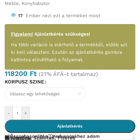
Meble
,
Konyhabútor
17
Ember nézi ezt a terméket most
Figyelem!
Ajánlatkérés szükséges!
Ha több variáció is elérhető a termékből, előbb azt
ki kell választani. Ezután az ajánlatkérés gombra
kattintva elindítható a folyamat.
118200
Ft
(27% ÁFÁ-t tartalmaz)
KORPUSZ SZINE
-
+
Ajánlatkérés
Összehasonlítás
Kedvencekhez adom
Szerelés, Szállítás, Fizetés
Tudástár