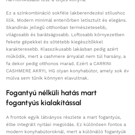
Ez a színkombináció sokféle lakberendezési stílushoz
illik. Modern minimál enteriőrben letisztult és elegáns.
Skandináv jellegű otthonban természetesebb,
világosabb és barátságosabb. Loftosabb környezetben
fekete gépekkel és sötétebb kiegészítőkkel
karakteresebb. Klasszikusabb lakásban pedig azért
működik, mert a cashmere árnyalat nem túl harsány, a
fa dekor pedig otthonos marad. Ezért a CARRINI
CASHMERE AKRYL HG olyan konyhabútor, amely sok év
múlva sem tűnik könnyen elavultnak.
Fogantyú nélküli hatás mart
fogantyús kialakítással
A frontok egyik látványos részlete a mart fogantyús,
élbe integrált nyitási megoldás. Ez különösen fontos a
modern konyhabútoroknál, mert a különálló fogantyúk