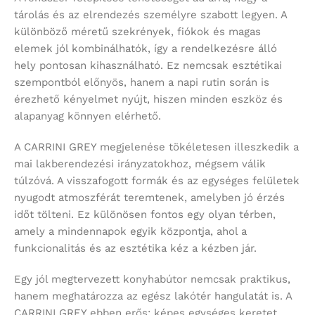
tárolás és az elrendezés személyre szabott legyen. A
különböző méretű szekrények, fiókok és magas
elemek jól kombinálhatók, így a rendelkezésre álló
hely pontosan kihasználható. Ez nemcsak esztétikai
szempontból előnyös, hanem a napi rutin során is
érezhető kényelmet nyújt, hiszen minden eszköz és
alapanyag könnyen elérhető.
A CARRINI GREY megjelenése tökéletesen illeszkedik a
mai lakberendezési irányzatokhoz, mégsem válik
túlzóvá. A visszafogott formák és az egységes felületek
nyugodt atmoszférát teremtenek, amelyben jó érzés
időt tölteni. Ez különösen fontos egy olyan térben,
amely a mindennapok egyik központja, ahol a
funkcionalitás és az esztétika kéz a kézben jár.
Egy jól megtervezett konyhabútor nemcsak praktikus,
hanem meghatározza az egész lakótér hangulatát is. A
CARRINI GREY ebben erős: képes egységes keretet