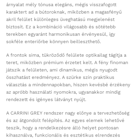
árnyalat mély tónusa elegáns, mégis visszafogott
karaktert ad a bútoroknak, miközben a magasfényű
akril felület különleges üveghatású megjelenést
biztosít. Ez a kombináció világosabb és sötétebb
terekben egyaránt harmonikusan érvényesül, így
sokféle enteriőrbe könnyen beilleszthető.
A frontok sima, tükröződő felülete optikailag tágítja a
teret, miközben prémium érzetet kelt. A fény finoman
játszik a felületen, ami dinamikus, mégis nyugodt
összhatást eredményez. A szürke szín praktikus
választás a mindennapokban, hiszen kevésbé érzékeny
az apróbb használati nyomokra, ugyanakkor mindig
rendezett és igényes látványt nyújt.
A CARRINI GREY rendszer nagy előnye a tervezhetőség
és az átgondolt felépítés. Az egyes elemek lehetővé
teszik, hogy a rendelkezésre álló helyet pontosan
kihasználva, funkcionális és esztétikus elrendezés