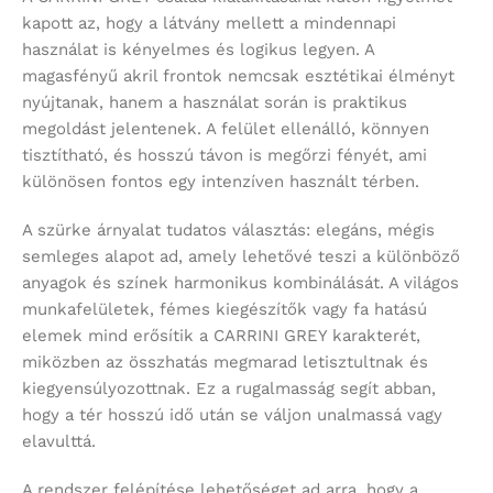
kapott az, hogy a látvány mellett a mindennapi
használat is kényelmes és logikus legyen. A
magasfényű akril frontok nemcsak esztétikai élményt
nyújtanak, hanem a használat során is praktikus
megoldást jelentenek. A felület ellenálló, könnyen
tisztítható, és hosszú távon is megőrzi fényét, ami
különösen fontos egy intenzíven használt térben.
A szürke árnyalat tudatos választás: elegáns, mégis
semleges alapot ad, amely lehetővé teszi a különböző
anyagok és színek harmonikus kombinálását. A világos
munkafelületek, fémes kiegészítők vagy fa hatású
elemek mind erősítik a CARRINI GREY karakterét,
miközben az összhatás megmarad letisztultnak és
kiegyensúlyozottnak. Ez a rugalmasság segít abban,
hogy a tér hosszú idő után se váljon unalmassá vagy
elavulttá.
A rendszer felépítése lehetőséget ad arra, hogy a