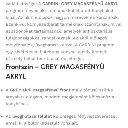
variálhatóságot.A
CARRINI GREY MAGASFÉNYŰ AKRYL
program
fényes akril előlapokkal ellátott konyhákat
kínál. Az akril előlapok nagyon merevek és karcállóak.
Ezenkívül környezetbarát terméknek számítanak, mivel
ezüstionokat tartalmaznak, amelyek antibakteriális
tulajdonságokkal rendelkeznek. Az akril előlapok
mélyfényűek, üveghatást keltve. A CARRINI program
egy kivételesen hatékony konyha, amely kiemeli
bármely belső tér stílusát és jellegét.
Frontszín –
GREY MAGASFÉNYŰ
AKRYL
A
GREY akril magasfényű front
mély tónusú szürke
árnyalata elegáns, modern megjelenést kölcsönöz a
konyhának.
Az
üveghatású felület
különleges fényvisszaveréssel
emeli ki a bútor letisztult vonalait.