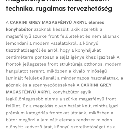
technika, rugalmas tervezhetőség
A
CARRINI GREY MAGASFÉNYŰ AKRYL
elemes
konyhabútor
azoknak készült, akik szeretik a
magasfényű szürke front felületeket és nem akarnak
lemondani a modern vasalatokról, a könnyű
tisztíthatóságról és arról, hogy a konyhájukat
centiméterre pontosan a saját igényeikhez igazítsák.A
frontok jellegzetes front struktúrája otthonos, modern
hangulatot teremt, miközben a kiváló minőségű
laminált felület ellenáll a mindennapos használatnak, a
gőznek és a szennyeződéseknek.A
CARRINI GREY
MAGASFÉNYŰ AKRYL
konyhabútor egyik
legkülönlegesebb eleme a szürke magasfényű front
felület. Ez a megoldás olyan hatást kelt, mintha igazi
prémium kategóriás frontokat látnánk, miközben a
bútor megőrzi a laminált elemes rendszer minden
előnyét: kedvező árat, könnyű szerelhetőséget és a