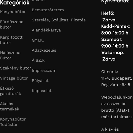
Nyitvatartás:
Kategóriák
Bemutatóterem
Konyhabútor
Hétfő:
Zárva
Szerelés, Szállítás, Fizetés
Fürdőszoba
Kedd-Péntek:
bútor
Ajándékkártya
8:00-16:00 h
Kárpitozott
Szombat:
GY.I.K.
bútor
9:00-14:00 h
Adatkezelés
Vasárnap:
Hálószoba
Bútor
Zárva
Á.SZ.F.
Szekrény bútor
Impresszum
Címünk:
Vintage bútor
1174, Budapest,
Pályázat
Régivám köz 8
Étkező
Kapcsolat
garnitúrák
Weboldalunkon
Akciós
az összes ár
termékek
bruttó (Áfát-t
már tartalmazz
Konyhabútor
Tudástár
A kis- és