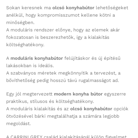
Sokan keresnek ma
olcsó konyhabútor
lehetőségeket
anélkül, hogy kompromisszumot kellene kötni a
minőségben.
A moduláris rendszer előnye, hogy az elemek akár
fokozatosan is beszerezhetők, így a kialakítás
költséghatékony.
A
moduláris konyhabútor
felújításkor és új építésű
lakásokban is ideális.
A szabványos méretek megkönnyítik a tervezést, a
bővíthetőség pedig hosszú távú rugalmasságot ad.
Egy jól megtervezett
modern konyha bútor
egyszerre
praktikus, stílusos és költséghatékony.
A moduláris kialakítás és az
olcsó konyhabútor
opciók
ötvözésével bárki megtalálhatja a számára legjobb
megoldást.
A CARRINI GREY család kialakításánál külön figyelmet