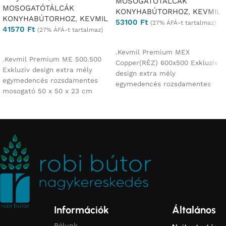
MOSOGATÓTÁLCÁK
MOSOGATÓTÁLCÁK
KONYHABÚTORHOZ
,
KEVMIL
KONYHABÚTORHOZ
,
KEVMIL
53100
Ft
(27% ÁFÁ-t tartalmaz)
41570
Ft
(27% ÁFÁ-t tartalmaz)
Ajánlatkérés
Ajánlatkérés
.Kevmil Premium MEX
.Kevmil Premium ME 500.500
Copper(RÉZ) 600x500 Exkluzív
Exkluzív design extra mély
design extra mély
egymedencés rozsdamentes
egymedencés rozsdamentes
mosogató 50 x 50 x 23 cm
mosogató 60 x 50 x 23 cm
Munkalapba vágós
Munkalapba
Információk
Általános
Rólunk