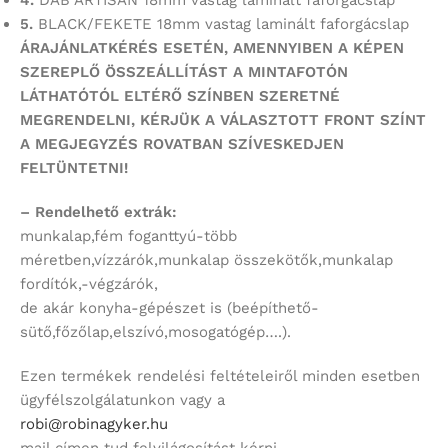
5.
BLACK/FEKETE 18mm vastag laminált faforgácslap
ÁRAJÁNLATKÉRÉS ESETÉN, AMENNYIBEN A KÉPEN
SZEREPLŐ ÖSSZEÁLLÍTÁST
A MINTAFOTÓN
LÁTHATÓTÓL ELTÉRŐ SZÍNBEN SZERETNÉ
MEGRENDELNI,
KÉRJÜK A VÁLASZTOTT FRONT SZÍNT
A MEGJEGYZÉS ROVATBAN SZÍVESKEDJEN
FELTÜNTETNI!
– Rendelhető extrák:
munkalap,fém foganttyú-több
méretben,vízzárók,munkalap összekötők,munkalap
fordítók,-végzárók,
de akár konyha-gépészet is (beépíthető-
sütő,főzőlap,elszívó,mosogatógép….).
Ezen termékek rendelési feltételeiről minden esetben
ügyfélszolgálatunkon vagy a
robi@robinagyker.hu
mail címen tud felvilágosítást kérni.