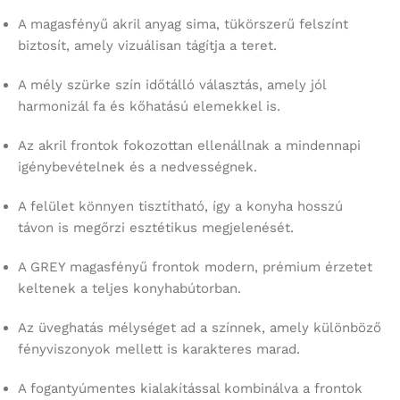
A magasfényű akril anyag sima, tükörszerű felszínt
biztosít, amely vizuálisan tágítja a teret.
A mély szürke szín időtálló választás, amely jól
harmonizál fa és kőhatású elemekkel is.
Az akril frontok fokozottan ellenállnak a mindennapi
igénybevételnek és a nedvességnek.
A felület könnyen tisztítható, így a konyha hosszú
távon is megőrzi esztétikus megjelenését.
A GREY magasfényű frontok modern, prémium érzetet
keltenek a teljes konyhabútorban.
Az üveghatás mélységet ad a színnek, amely különböző
fényviszonyok mellett is karakteres marad.
A fogantyúmentes kialakítással kombinálva a frontok