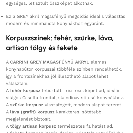
egységes, letisztult összképet alkotnak.
Ez a GREY akril magasfényű megoldás ideális választás
modern és minimalista konyhákhoz egyaránt.
Korpuszszínek: fehér, szürke, láva,
artisan tölgy és fekete
A
CARRINI GREY MAGASFÉNYŰ AKRYL
elemes
konyhabútor korpuszai többféle színben rendelhetők,
így a frontszínekhez jól illeszthető alapot lehet
választani.
A
fehér korpusz
letisztult, friss összképet ad, ideális
világos Casella fronttal, skandináv stílusú konyhákhoz.
A
szürke korpusz
visszafogott, modern alapot teremt.
A
láva (grafit) korpusz
karakteres, sötétebb
megjelenést biztosít.
A
tölgy artisan korpusz
természetes fa hatást ad.