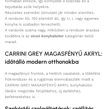
formában érkezik, így könnyebb a szállítás és a
bejuttatás szűk helyekre.
Részletes szerelési útmutató jár minden elemhez.
A rendszer kb. 150 elemből áll, így U, L vagy egyenes
konyha is szabadon tervezhető.
A variációk száma nagy, miközben a rendszer árazása
továbbra is az
olcsó konyhabútor
kategórián belül
marad.
CARRINI GREY MAGASFÉNYŰ AKRYL
:
időtálló modern otthonokba
A magasfényű frontok, a Hettich vasalatok, a többféle
fiókrendszer és a rugalmas elemválaszték miatt a
CARRINI GREY MAGASFÉNYŰ AKRYL konyhabútor
ideális megoldás felújításhoz, új építéshez,
befektetéshez is.
Szakértői szolgáltatások: szállítás,