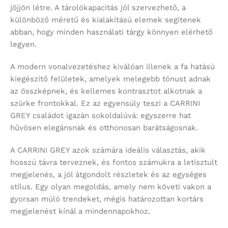
jöjjön létre. A tárolókapacitás jól szervezhető, a
különböző méretű és kialakítású elemek segítenek
abban, hogy minden használati tárgy könnyen elérhető
legyen.
A modern vonalvezetéshez kiválóan illenek a fa hatású
kiegészítő felületek, amelyek melegebb tónust adnak
az összképnek, és kellemes kontrasztot alkotnak a
szürke frontokkal. Ez az egyensúly teszi a CARRINI
GREY családot igazán sokoldalúvá: egyszerre hat
hűvösen elegánsnak és otthonosan barátságosnak.
A CARRINI GREY azok számára ideális választás, akik
hosszú távra terveznek, és fontos számukra a letisztult
megjelenés, a jól átgondolt részletek és az egységes
stílus. Egy olyan megoldás, amely nem követi vakon a
gyorsan múló trendeket, mégis határozottan kortárs
megjelenést kínál a mindennapokhoz.