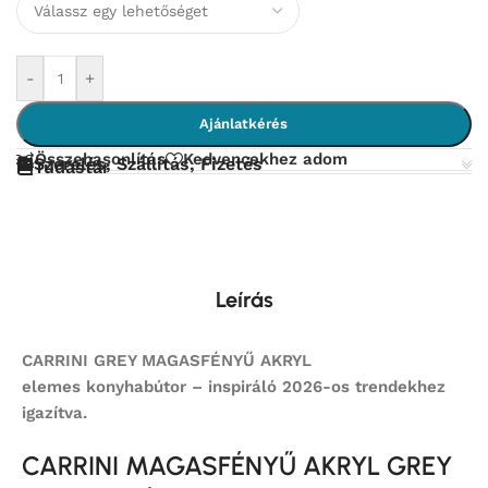
-
+
Ajánlatkérés
Összehasonlítás
Kedvencekhez adom
Szerelés, Szállítás, Fizetés
Tudástár
Leírás
CARRINI GREY MAGASFÉNYŰ AKRYL
elemes
konyhabútor – inspiráló 2026-os trendekhez
igazítva.
CARRINI MAGASFÉNYŰ AKRYL GREY