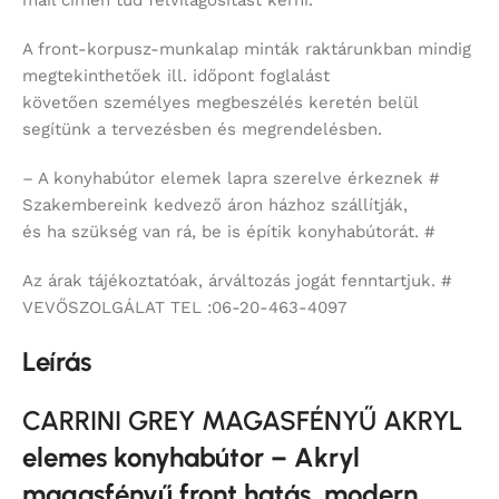
A front-korpusz-munkalap minták raktárunkban mindig
megtekinthetőek ill. időpont foglalást
követően személyes megbeszélés keretén belül
segítünk a tervezésben és megrendelésben.
– A konyhabútor elemek lapra szerelve érkeznek #
Szakembereink kedvező áron házhoz szállítják,
és ha szükség van rá, be is építik konyhabútorát. #
Az árak tájékoztatóak, árváltozás jogát fenntartjuk. #
VEVŐSZOLGÁLAT TEL :06-20-463-4097
Leírás
CARRINI GREY MAGASFÉNYŰ AKRYL
elemes konyhabútor – Akryl
magasfényű front hatás, modern