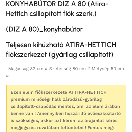
KONYHABÚTOR D1Z A 80 (Atira-
Hettich csillapított fiók szerk.)
(
D1Z A 80
)_konyhabútor
Teljesen kihúzható ATIRA-HETTICH
fiókszerkezet (gyárilag csillapított)
-Magasság 82 cm # Szélesség 80 cm # Mélység 50 cm
#
Ezen elem fiókszerkezete ATTIRA-HETTICH
premium minőségi halk záródású-gyárilag
csillapított-csapódás mentes, ami az elem árában
benne van ! Amennyiben hozzá illő evőeszköztartó
is szükséges, akkor azt kérem az árajánlat kérés
megjegyzés rovatában feltüntetni ! Fontos még: