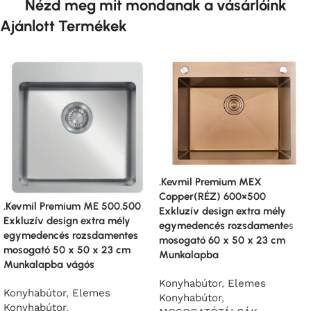
Nézd meg mit mondanak a vásárlóink
Ajánlott Termékek
.Kevmil Premium MEX
Copper(RÉZ) 600×500
.Kevmil Premium ME 500.500
Exkluzív design extra mély
Exkluzív design extra mély
egymedencés rozsdamentes
egymedencés rozsdamentes
mosogató 60 x 50 x 23 cm
mosogató 50 x 50 x 23 cm
Munkalapba
Munkalapba vágós
Konyhabútor
,
Elemes
Konyhabútor
,
Elemes
Konyhabútor
,
Konyhabútor
,