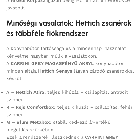
A
fekete korpusz
igazán design-orientált enteriőrökbe
javasolt.
Minőségi vasalatok: Hettich zsanérok
és többféle fiókrendszer
A konyhabútor tartóssága és a mindennapi használat
kényelme nagyban múlik a vasalatokon.
A
CARRINI GREY MAGASFÉNYŰ AKRYL
konyhabútor
minden ajtaja
Hettich Sensys
lágyan záródó zsanérokkal
készül.
A – Hettich Atira:
teljes kihúzás + csillapítás, antracit
színben
R – Rejs Comfortbox:
teljes kihúzás + csillapítás, fehér
színben
M – Blum Metabox:
stabil, kedvező ár-értékű
megoldás szürkében
Ezek a rendszerek illeszkednek a
CARRINI GREY