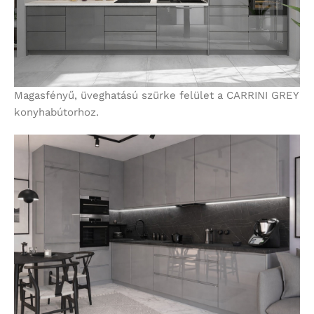
Magasfényű, üveghatású szürke felület a CARRINI GREY
konyhabútorhoz.