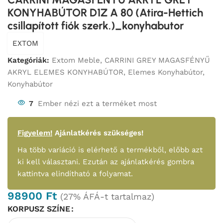
KONYHABÚTOR D1Z A 80 (Atira-Hettich
csillapított fiók szerk.)_konyhabutor
EXTOM
Kategóriák:
Extom Meble
,
CARRINI GREY MAGASFÉNYŰ
AKRYL ELEMES KONYHABÚTOR
,
Elemes Konyhabútor
,
Konyhabútor
7
Ember nézi ezt a terméket most
Figyelem!
Ajánlatkérés szükséges!
Ha több variáció is elérhető a termékből, előbb azt
ki kell választani. Ezután az ajánlatkérés gombra
kattintva elindítható a folyamat.
98900
Ft
(27% ÁFÁ-t tartalmaz)
KORPUSZ SZÍNE