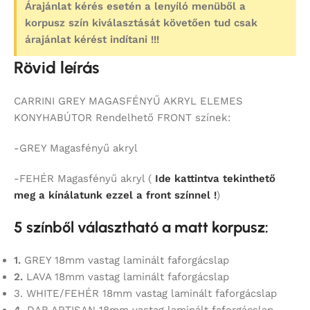
Árajánlat kérés esetén a lenyíló menüből a
korpusz szín kiválasztását követően tud csak
árajánlat kérést indítani !!!
Rövid leírás
CARRINI GREY MAGASFÉNYŰ AKRYL ELEMES
KONYHABÚTOR Rendelhető FRONT színek:
-GREY Magasfényű akryl
-FEHÉR Magasfényű akryl (
Ide kattintva tekinthető
meg a kínálatunk ezzel a front színnel !
)
5 színből választható a matt korpusz:
1.
GREY 18mm vastag laminált faforgácslap
2.
LAVA 18mm vastag laminált faforgácslap
3. WHITE/FEHÉR 18mm vastag laminált faforgácslap
4.
DAB ARTISAN 18mm vastag laminált faforgácslap