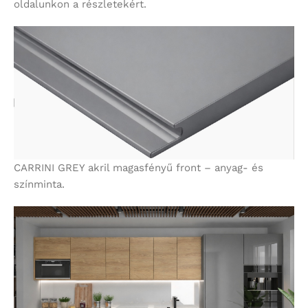
oldalunkon a részletekért.
CARRINI GREY akril magasfényű front – anyag- és
színminta.