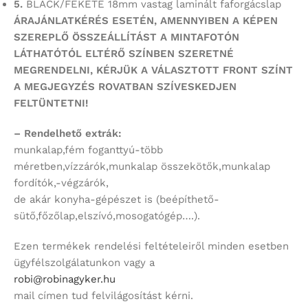
5.
BLACK/FEKETE 18mm vastag laminált faforgácslap
ÁRAJÁNLATKÉRÉS ESETÉN, AMENNYIBEN A KÉPEN
SZEREPLŐ ÖSSZEÁLLÍTÁST
A MINTAFOTÓN
LÁTHATÓTÓL ELTÉRŐ SZÍNBEN SZERETNÉ
MEGRENDELNI,
KÉRJÜK A VÁLASZTOTT FRONT SZÍNT
A MEGJEGYZÉS ROVATBAN SZÍVESKEDJEN
FELTÜNTETNI!
– Rendelhető extrák:
munkalap,fém foganttyú-több
méretben,vízzárók,munkalap összekötők,munkalap
fordítók,-végzárók,
de akár konyha-gépészet is (beépíthető-
sütő,főzőlap,elszívó,mosogatógép….).
Ezen termékek rendelési feltételeiről minden esetben
ügyfélszolgálatunkon vagy a
robi@robinagyker.hu
mail címen tud felvilágosítást kérni.