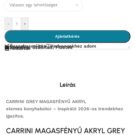
-
+
Ajánlatkérés
Összehasonlítás
Kedvencekhez adom
Szerelés, Szállítás, Fizetés
Tudástár
Leírás
CARRINI GREY MAGASFÉNYŰ AKRYL
elemes
konyhabútor – inspiráló 2026-os trendekhez
igazítva.
CARRINI MAGASFÉNYŰ AKRYL GREY