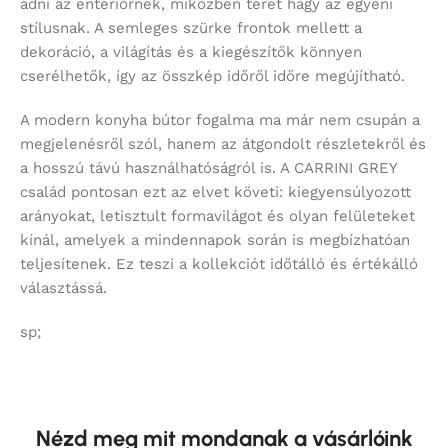
adni az enteriőrnek, miközben teret hagy az egyéni
stílusnak. A semleges szürke frontok mellett a
dekoráció, a világítás és a kiegészítők könnyen
cserélhetők, így az összkép időről időre megújítható.
A modern konyha bútor fogalma ma már nem csupán a
megjelenésről szól, hanem az átgondolt részletekről és
a hosszú távú használhatóságról is. A CARRINI GREY
család pontosan ezt az elvet követi: kiegyensúlyozott
arányokat, letisztult formavilágot és olyan felületeket
kínál, amelyek a mindennapok során is megbízhatóan
teljesítenek. Ez teszi a kollekciót időtálló és értékálló
választássá.
sp;
Nézd meg mit mondanak a vásárlóink