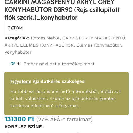
CARRINI MAGASFÉNYŰ AKRYL GREY
KONYHABÚTOR D3R90 (Rejs csillapított
fiók szerk.)_konyhabutor
EXTOM
Kategóriák:
Extom Meble
,
CARRINI GREY MAGASFÉNYŰ
AKRYL ELEMES KONYHABÚTOR
,
Elemes Konyhabútor
,
Konyhabútor
11
Ember nézi ezt a terméket most
Figyelem!
Ajánlatkérés szükséges!
Ha több variáció is elérhető a termékből, előbb azt
ki kell választani. Ezután az ajánlatkérés gombra
kattintva elindítható a folyamat.
131300
Ft
(27% ÁFÁ-t tartalmaz)
KORPUSZ SZÍNE