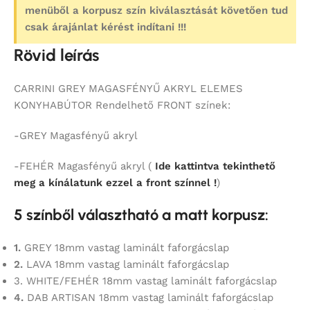
menüből a korpusz szín kiválasztását követően tud
csak árajánlat kérést indítani !!!
Rövid leírás
CARRINI GREY MAGASFÉNYŰ AKRYL ELEMES
KONYHABÚTOR Rendelhető FRONT színek:
-GREY Magasfényű akryl
-FEHÉR Magasfényű akryl (
Ide kattintva tekinthető
meg a kínálatunk ezzel a front színnel !
)
5 színből választható a matt korpusz:
1.
GREY 18mm vastag laminált faforgácslap
2.
LAVA 18mm vastag laminált faforgácslap
3. WHITE/FEHÉR 18mm vastag laminált faforgácslap
4.
DAB ARTISAN 18mm vastag laminált faforgácslap