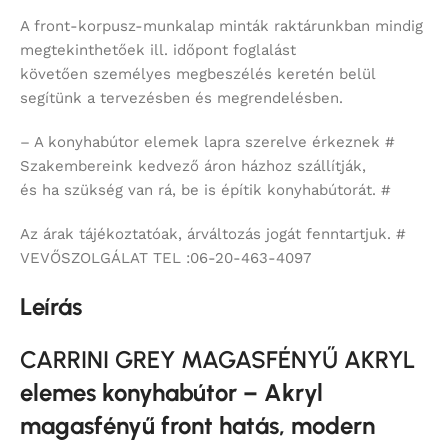
A front-korpusz-munkalap minták raktárunkban mindig
megtekinthetőek ill. időpont foglalást
követően személyes megbeszélés keretén belül
segítünk a tervezésben és megrendelésben.
– A konyhabútor elemek lapra szerelve érkeznek #
Szakembereink kedvező áron házhoz szállítják,
és ha szükség van rá, be is építik konyhabútorát. #
Az árak tájékoztatóak, árváltozás jogát fenntartjuk. #
VEVŐSZOLGÁLAT TEL :06-20-463-4097
Leírás
CARRINI GREY MAGASFÉNYŰ AKRYL
elemes konyhabútor – Akryl
magasfényű front hatás, modern