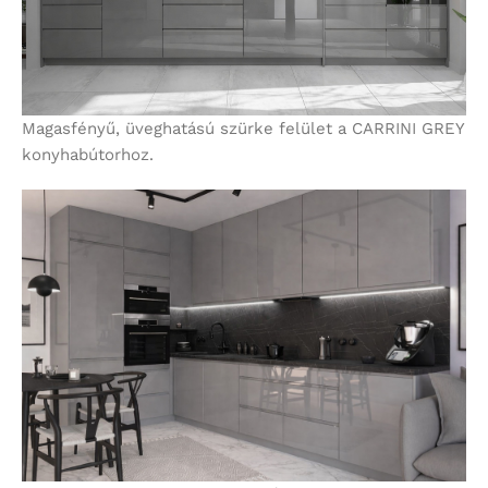
Magasfényű, üveghatású szürke felület a CARRINI GREY
konyhabútorhoz.