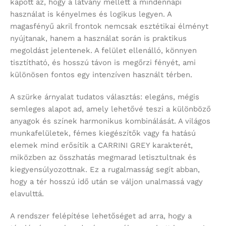
kapott az, hogy a látvány mellett a mindennapi
használat is kényelmes és logikus legyen. A
magasfényű akril frontok nemcsak esztétikai élményt
nyújtanak, hanem a használat során is praktikus
megoldást jelentenek. A felület ellenálló, könnyen
tisztítható, és hosszú távon is megőrzi fényét, ami
különösen fontos egy intenzíven használt térben.
A szürke árnyalat tudatos választás: elegáns, mégis
semleges alapot ad, amely lehetővé teszi a különböző
anyagok és színek harmonikus kombinálását. A világos
munkafelületek, fémes kiegészítők vagy fa hatású
elemek mind erősítik a CARRINI GREY karakterét,
miközben az összhatás megmarad letisztultnak és
kiegyensúlyozottnak. Ez a rugalmasság segít abban,
hogy a tér hosszú idő után se váljon unalmassá vagy
elavulttá.
A rendszer felépítése lehetőséget ad arra, hogy a