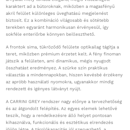
karaktert ad a bútoroknak, miközben a magasfényű
akril felület különleges üveghatású megjelenést
biztosít. Ez a kombináció világosabb és sötétebb
terekben egyaránt harmonikusan érvényesül, így
sokféle enteriőrbe könnyen beilleszthető.
A frontok sima, tükröződő felülete optikailag tágítja a
teret, miközben prémium érzetet kelt. A fény finoman
játszik a felületen, ami dinamikus, mégis nyugodt
összhatást eredményez. A szürke szín praktikus
választás a mindennapokban, hiszen kevésbé érzékeny
az apróbb használati nyomokra, ugyanakkor mindig
rendezett és igényes látványt nyújt.
A CARRINI GREY rendszer nagy előnye a tervezhetőség
és az átgondolt felépítés. Az egyes elemek lehetővé
teszik, hogy a rendelkezésre álló helyet pontosan
kihasználva, funkcionális és esztétikus elrendezés
jöjjön létre. A tárolókapacitás jól szervezhető, a