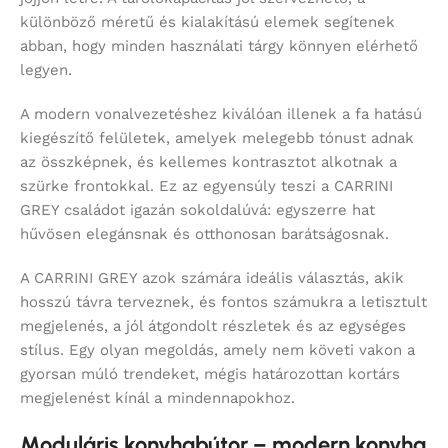
különböző méretű és kialakítású elemek segítenek
abban, hogy minden használati tárgy könnyen elérhető
legyen.
A modern vonalvezetéshez kiválóan illenek a fa hatású
kiegészítő felületek, amelyek melegebb tónust adnak
az összképnek, és kellemes kontrasztot alkotnak a
szürke frontokkal. Ez az egyensúly teszi a CARRINI
GREY családot igazán sokoldalúvá: egyszerre hat
hűvösen elegánsnak és otthonosan barátságosnak.
A CARRINI GREY azok számára ideális választás, akik
hosszú távra terveznek, és fontos számukra a letisztult
megjelenés, a jól átgondolt részletek és az egységes
stílus. Egy olyan megoldás, amely nem követi vakon a
gyorsan múló trendeket, mégis határozottan kortárs
megjelenést kínál a mindennapokhoz.
Moduláris konyhabútor – modern konyha