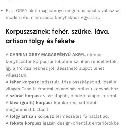
Ez a GREY akril magasfényű megoldás ideális választás
modern és minimalista konyhákhoz egyaránt.
Korpuszszínek: fehér, szürke, láva,
artisan tölgy és fekete
A
CARRINI GREY MAGASFÉNYŰ AKRYL
elemes
konyhabútor korpuszai többféle színben rendelhetők,
így a frontszínekhez jól illeszthető alapot lehet
választani.
A
fehér korpusz
letisztult, friss összképet ad, ideális
világos Casella fronttal, skandináv stílusú konyhákhoz.
A
szürke korpusz
visszafogott, modern alapot teremt.
A
láva (grafit) korpusz
karakteres, sötétebb
megjelenést biztosít.
A
tölgy artisan korpusz
természetes fa hatást ad.
A
fekete korpusz
igazán design-orientált enteriőrökbe