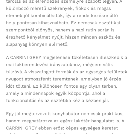
tárolás és az elrendezés személyre szabott legyen. A
különböző méretű szekrények, fiókok és magas
elemek jól kombinálhatók, így a rendelkezésre álló
hely pontosan kihasználható. Ez nemcsak esztétikai
szempontból előnyös, hanem a napi rutin során is
érezhető kényelmet nyújt, hiszen minden eszköz és
alapanyag könnyen elérhető.
A CARRINI GREY megjelenése tökéletesen illeszkedik a
mai lakberendezési irányzatokhoz, mégsem válik
túlzóvá. A visszafogott formák és az egységes felületek
nyugodt atmoszférát teremtenek, amelyben jó érzés
időt tölteni. Ez különösen fontos egy olyan térben,
amely a mindennapok egyik központja, ahol a
funkcionalitás és az esztétika kéz a kézben jár.
Egy jól megtervezett konyhabútor nemcsak praktikus,
hanem meghatározza az egész lakótér hangulatát is. A
CARRINI GREY ebben erős: képes egységes keretet