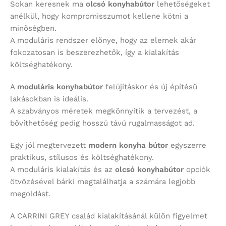
Sokan keresnek ma
olcsó konyhabútor
lehetőségeket
anélkül, hogy kompromisszumot kellene kötni a
minőségben.
A moduláris rendszer előnye, hogy az elemek akár
fokozatosan is beszerezhetők, így a kialakítás
költséghatékony.
A
moduláris konyhabútor
felújításkor és új építésű
lakásokban is ideális.
A szabványos méretek megkönnyítik a tervezést, a
bővíthetőség pedig hosszú távú rugalmasságot ad.
Egy jól megtervezett
modern konyha bútor
egyszerre
praktikus, stílusos és költséghatékony.
A moduláris kialakítás és az
olcsó konyhabútor
opciók
ötvözésével bárki megtalálhatja a számára legjobb
megoldást.
A CARRINI GREY család kialakításánál külön figyelmet