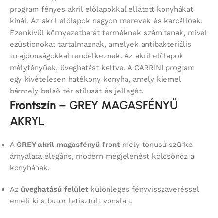
program
fényes akril előlapokkal ellátott konyhákat
kínál. Az akril előlapok nagyon merevek és karcállóak.
Ezenkívül környezetbarát terméknek számítanak, mivel
ezüstionokat tartalmaznak, amelyek antibakteriális
tulajdonságokkal rendelkeznek. Az akril előlapok
mélyfényűek, üveghatást keltve. A CARRINI program
egy kivételesen hatékony konyha, amely kiemeli
bármely belső tér stílusát és jellegét.
Frontszín –
GREY MAGASFÉNYŰ
AKRYL
A
GREY akril magasfényű front
mély tónusú szürke
árnyalata elegáns, modern megjelenést kölcsönöz a
konyhának.
Az
üveghatású felület
különleges fényvisszaveréssel
emeli ki a bútor letisztult vonalait.