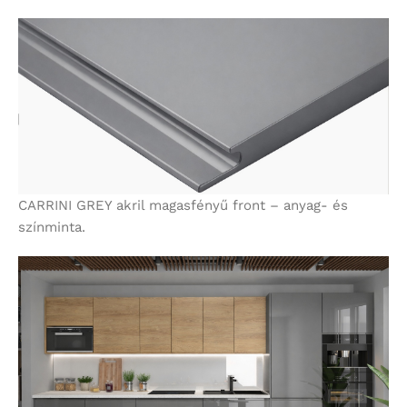
CARRINI GREY akril magasfényű front – anyag- és
színminta.