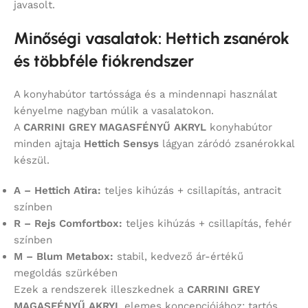
javasolt.
Minőségi vasalatok: Hettich zsanérok
és többféle fiókrendszer
A konyhabútor tartóssága és a mindennapi használat
kényelme nagyban múlik a vasalatokon.
A
CARRINI GREY MAGASFÉNYŰ AKRYL
konyhabútor
minden ajtaja
Hettich Sensys
lágyan záródó zsanérokkal
készül.
A – Hettich Atira:
teljes kihúzás + csillapítás, antracit
színben
R – Rejs Comfortbox:
teljes kihúzás + csillapítás, fehér
színben
M – Blum Metabox:
stabil, kedvező ár-értékű
megoldás szürkében
Ezek a rendszerek illeszkednek a
CARRINI GREY
MAGASFÉNYŰ AKRYL
elemes koncepciójához: tartós,