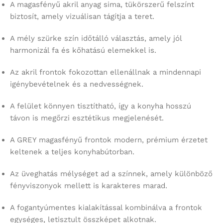
A magasfényű akril anyag sima, tükörszerű felszínt
biztosít, amely vizuálisan tágítja a teret.
A mély szürke szín időtálló választás, amely jól
harmonizál fa és kőhatású elemekkel is.
Az akril frontok fokozottan ellenállnak a mindennapi
igénybevételnek és a nedvességnek.
A felület könnyen tisztítható, így a konyha hosszú
távon is megőrzi esztétikus megjelenését.
A GREY magasfényű frontok modern, prémium érzetet
keltenek a teljes konyhabútorban.
Az üveghatás mélységet ad a színnek, amely különböző
fényviszonyok mellett is karakteres marad.
A fogantyúmentes kialakítással kombinálva a frontok
egységes, letisztult összképet alkotnak.