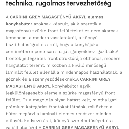
technika, rugalmas tervezhetőség
A
CARRINI GREY MAGASFÉNYŰ AKRYL
elemes
konyhabútor
azoknak készült, akik szeretik a
magasfényű szürke front felületeket és nem akarnak
lemondani a modern vasalatokról, a könnyű
tisztíthatóságról és arról, hogy a konyhájukat
centiméterre pontosan a saját igényeikhez igazítsák.A
frontok jellegzetes front struktúrája otthonos, modern
hangulatot teremt, miközben a kiváló minőségű
laminált felület ellenáll a mindennapos használatnak, a
gőznek és a szennyeződéseknek.A
CARRINI GREY
MAGASFÉNYŰ AKRYL
konyhabútor egyik
legkülönlegesebb eleme a szürke magasfényű front
felület. Ez a megoldás olyan hatást kelt, mintha igazi
prémium kategóriás frontokat látnánk, miközben a
bútor megőrzi a laminált elemes rendszer minden
előnyét: kedvező árat, könnyű szerelhetőséget és a
variálhatóságot.A
CARRINI GREY MAGASFÉNYŰ AKRYL