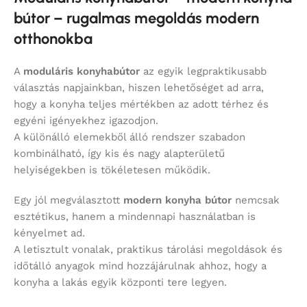
bútor – rugalmas megoldás modern
otthonokba
A
moduláris konyhabútor
az egyik legpraktikusabb
választás napjainkban, hiszen lehetőséget ad arra,
hogy a konyha teljes mértékben az adott térhez és
egyéni igényekhez igazodjon.
A különálló elemekből álló rendszer szabadon
kombinálható, így kis és nagy alapterületű
helyiségekben is tökéletesen működik.
Egy jól megválasztott
modern konyha bútor
nemcsak
esztétikus, hanem a mindennapi használatban is
kényelmet ad.
A letisztult vonalak, praktikus tárolási megoldások és
időtálló anyagok mind hozzájárulnak ahhoz, hogy a
konyha a lakás egyik központi tere legyen.