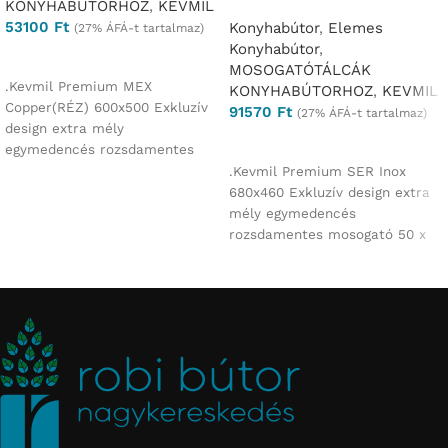
KONYHABÚTORHOZ
,
KEVMIL
53100
Ft
Konyhabútor
,
Elemes
(27% ÁFÁ-t tartalmaz)
Konyhabútor
,
Ajánlatkérés
MOSOGATÓTÁLCÁK
.Kevmil Premium MEX
KONYHABÚTORHOZ
,
KEVMIL
Copper(RÉZ) 600x500 Exkluzív
91570
Ft
(27% ÁFÁ-t tartalmaz)
design extra mély
Ajánlatkérés
egymedencés rozsdamentes
mosogató 60 x 50 x 23 cm
.Kevmil Premium SER Inox
Munkalapba
680x460 Exkluzív design extra
mély egymedencés
rozsdamentes mosogató 50 x
50 x 23 cm Munkalapba vágós