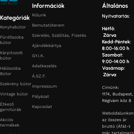
Információk
Általános
Rólunk
Nyitvatartás:
Kategóriák
Bemutatóterem
Konyhabútor
Hétfő:
Zárva
Szerelés, Szállítás, Fizetés
Fürdőszoba
Kedd-Péntek:
bútor
Ajándékkártya
8:00-16:00 h
Kárpitozott
Szombat:
GY.I.K.
bútor
9:00-14:00 h
Adatkezelés
Vasárnap:
Hálószoba
Bútor
Zárva
Á.SZ.F.
Szekrény bútor
Impresszum
Címünk:
Vintage bútor
1174, Budapest,
Pályázat
Régivám köz 8
Étkező
Kapcsolat
garnitúrák
Weboldalunkon
Akciós
az összes ár
termékek
bruttó (Áfát-t
már tartalmazz