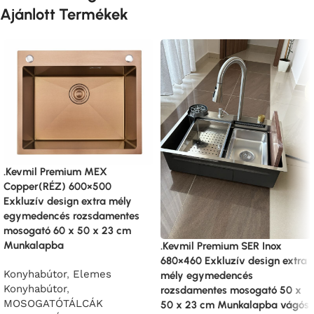
Ajánlott Termékek
.Kevmil Premium MEX
Copper(RÉZ) 600×500
Exkluzív design extra mély
egymedencés rozsdamentes
mosogató 60 x 50 x 23 cm
Munkalapba
.Kevmil Premium SER Inox
680×460 Exkluzív design extra
Konyhabútor
,
Elemes
mély egymedencés
Konyhabútor
,
rozsdamentes mosogató 50 x
MOSOGATÓTÁLCÁK
50 x 23 cm Munkalapba vágós