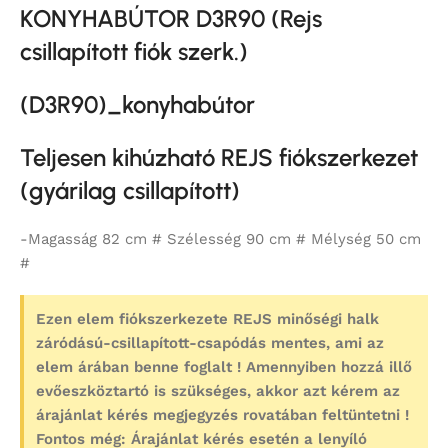
KONYHABÚTOR D3R90 (Rejs
csillapított fiók szerk.)
(
D3R90
)_konyhabútor
Teljesen kihúzható REJS fiókszerkezet
(gyárilag csillapított)
-Magasság 82 cm # Szélesség 90 cm # Mélység 50 cm
#
Ezen elem fiókszerkezete REJS minőségi halk
záródású-csillapított-csapódás mentes, ami az
elem árában benne foglalt ! Amennyiben hozzá illő
evőeszköztartó is szükséges, akkor azt kérem az
árajánlat kérés megjegyzés rovatában feltüntetni !
Fontos még: Árajánlat kérés esetén a lenyíló