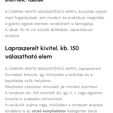
A CARRINI WHITE MAGASFÉNYŰ AKRYL konyhák rejtett
mart fogantyúsak, ami modern és praktikus megoldás.
A gyártó egyedi elemek rendelését is támogatja.
A lábak 10–15 cm között állíthatók, takaróléccel
elrejtve.
Lapraszerelt kivitel, kb. 150
választható elem
A CARRINI WHITE MAGASFÉNYŰ AKRYL lapraszerelt
formában érkezik, így könnyebb a szállítás és a
bejuttatás szűk helyekre.
Részletes szerelési útmutató jár minden elemhez.
A rendszer kb. 150 elemből áll, így U, L vagy egyenes
konyha is szabadon tervezhető.
A variációk száma nagy, miközben a rendszer árazása
továbbra is az
olcsó konyhabútor
kategórián belül