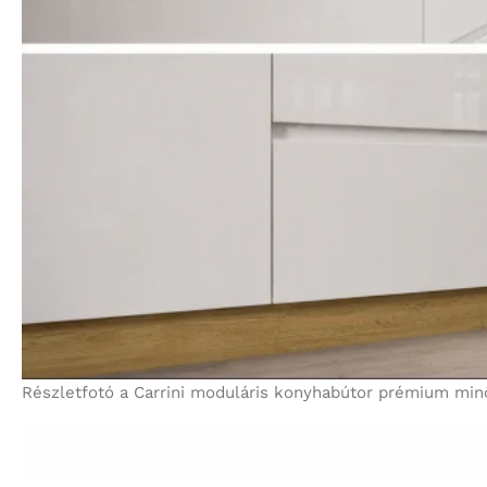
Részletfotó a Carrini moduláris konyhabútor prémium minősé