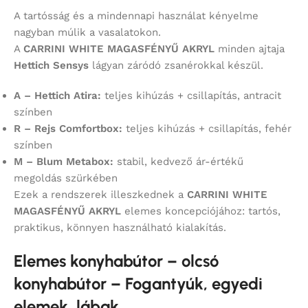
A tartósság és a mindennapi használat kényelme
nagyban múlik a vasalatokon.
A
CARRINI WHITE MAGASFÉNYŰ AKRYL
minden ajtaja
Hettich Sensys
lágyan záródó zsanérokkal készül.
A – Hettich Atira:
teljes kihúzás + csillapítás, antracit
színben
R – Rejs Comfortbox:
teljes kihúzás + csillapítás, fehér
színben
M – Blum Metabox:
stabil, kedvező ár-értékű
megoldás szürkében
Ezek a rendszerek illeszkednek a
CARRINI WHITE
MAGASFÉNYŰ AKRYL
elemes koncepciójához: tartós,
praktikus, könnyen használható kialakítás.
Elemes konyhabútor – olcsó
konyhabútor – Fogantyúk, egyedi
elemek, lábak