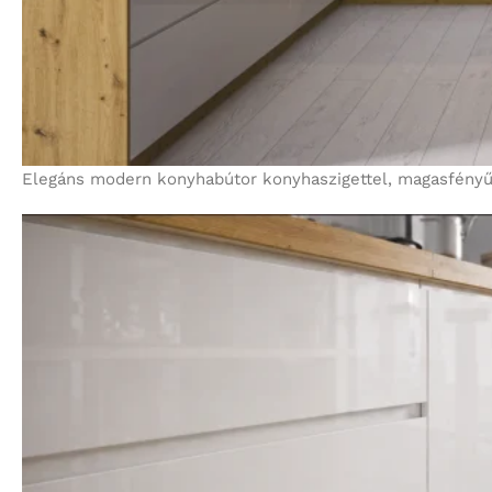
Elegáns modern konyhabútor konyhaszigettel, magasfényű 