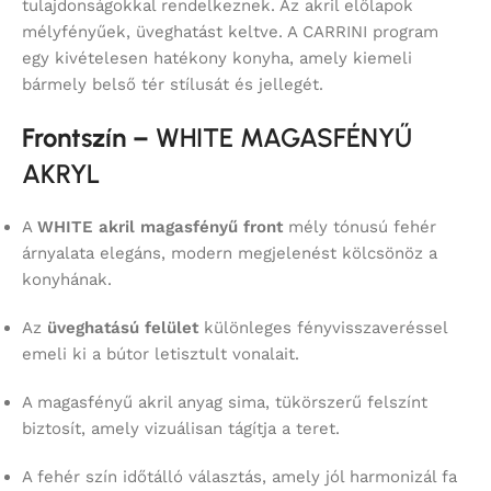
tulajdonságokkal rendelkeznek. Az akril előlapok
mélyfényűek, üveghatást keltve. A CARRINI program
egy kivételesen hatékony konyha, amely kiemeli
bármely belső tér stílusát és jellegét.
Frontszín –
WHITE MAGASFÉNYŰ
AKRYL
A
WHITE akril magasfényű front
mély tónusú fehér
árnyalata elegáns, modern megjelenést kölcsönöz a
konyhának.
Az
üveghatású felület
különleges fényvisszaveréssel
emeli ki a bútor letisztult vonalait.
A magasfényű akril anyag sima, tükörszerű felszínt
biztosít, amely vizuálisan tágítja a teret.
A fehér szín időtálló választás, amely jól harmonizál fa