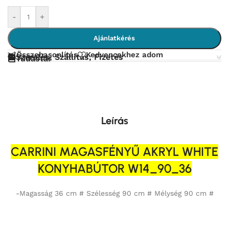
-
+
Ajánlatkérés
Összehasonlítás
Kedvencekhez adom
Szerelés, Szállítás, Fizetés
Tudástár
Leírás
CARRINI MAGASFÉNYŰ AKRYL WHITE
KONYHABÚTOR W14_90_36
-Magasság 36 cm # Szélesség 90 cm # Mélység 90 cm #