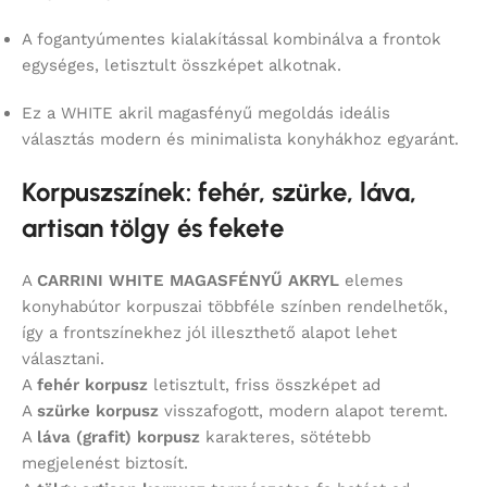
A fogantyúmentes kialakítással kombinálva a frontok
egységes, letisztult összképet alkotnak.
Ez a WHITE akril magasfényű megoldás ideális
választás modern és minimalista konyhákhoz egyaránt.
Korpuszszínek: fehér, szürke, láva,
artisan tölgy és fekete
A
CARRINI WHITE MAGASFÉNYŰ AKRYL
elemes
konyhabútor korpuszai többféle színben rendelhetők,
így a frontszínekhez jól illeszthető alapot lehet
választani.
A
fehér korpusz
letisztult, friss összképet ad
A
szürke korpusz
visszafogott, modern alapot teremt.
A
láva (grafit) korpusz
karakteres, sötétebb
megjelenést biztosít.