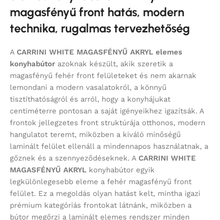
magasfényű front hatás, modern
technika, rugalmas tervezhetőség
A
CARRINI WHITE MAGASFÉNYŰ AKRYL
elemes
konyhabútor
azoknak készült, akik szeretik a
magasfényű fehér front felületeket és nem akarnak
lemondani a modern vasalatokról, a könnyű
tisztíthatóságról és arról, hogy a konyhájukat
centiméterre pontosan a saját igényeikhez igazítsák. A
frontok jellegzetes front struktúrája otthonos, modern
hangulatot teremt, miközben a kiváló minőségű
laminált felület ellenáll a mindennapos használatnak, a
gőznek és a szennyeződéseknek. A
CARRINI WHITE
MAGASFÉNYŰ AKRYL
konyhabútor egyik
legkülönlegesebb eleme a fehér magasfényű front
felület. Ez a megoldás olyan hatást kelt, mintha igazi
prémium kategóriás frontokat látnánk, miközben a
bútor megőrzi a laminált elemes rendszer minden