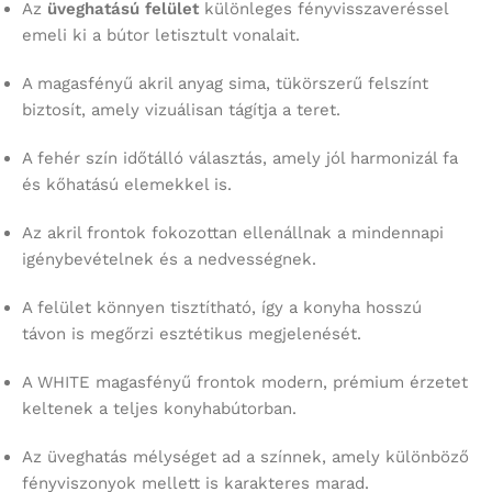
Az
üveghatású felület
különleges fényvisszaveréssel
emeli ki a bútor letisztult vonalait.
A magasfényű akril anyag sima, tükörszerű felszínt
biztosít, amely vizuálisan tágítja a teret.
A fehér szín időtálló választás, amely jól harmonizál fa
és kőhatású elemekkel is.
Az akril frontok fokozottan ellenállnak a mindennapi
igénybevételnek és a nedvességnek.
A felület könnyen tisztítható, így a konyha hosszú
távon is megőrzi esztétikus megjelenését.
A WHITE magasfényű frontok modern, prémium érzetet
keltenek a teljes konyhabútorban.
Az üveghatás mélységet ad a színnek, amely különböző
fényviszonyok mellett is karakteres marad.