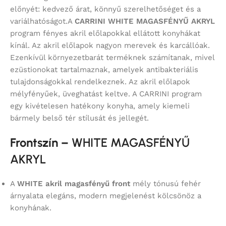
előnyét: kedvező árat, könnyű szerelhetőséget és a
variálhatóságot.A
CARRINI WHITE MAGASFÉNYŰ AKRYL
program
fényes akril előlapokkal ellátott konyhákat
kínál. Az akril előlapok nagyon merevek és karcállóak.
Ezenkívül környezetbarát terméknek számítanak, mivel
ezüstionokat tartalmaznak, amelyek antibakteriális
tulajdonságokkal rendelkeznek. Az akril előlapok
mélyfényűek, üveghatást keltve. A CARRINI program
egy kivételesen hatékony konyha, amely kiemeli
bármely belső tér stílusát és jellegét.
Frontszín –
WHITE MAGASFÉNYŰ
AKRYL
A
WHITE akril magasfényű front
mély tónusú fehér
árnyalata elegáns, modern megjelenést kölcsönöz a
konyhának.