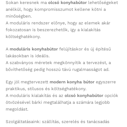
Sokan keresnek ma
olcsó konyhabútor
lehetőségeket
anélkül, hogy kompromisszumot kellene kötni a
minőségben.
A moduláris rendszer előnye, hogy az elemek akár
fokozatosan is beszerezhetők, így a kialakítás
költséghatékony.
A
moduláris konyhabútor
felújításkor és új építésű
lakásokban is ideális.
A szabványos méretek megkönnyítik a tervezést, a
bővíthetőség pedig hosszú távú rugalmasságot ad.
Egy jól megtervezett
modern konyha bútor
egyszerre
praktikus, stílusos és költséghatékony.
A moduláris kialakítás és az
olcsó konyhabútor
opciók
ötvözésével bárki megtalálhatja a számára legjobb
megoldást.
Szolgáltatásaink: szállítás, szerelés és tanácsadás