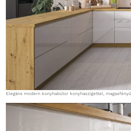
Elegáns modern konyhabútor konyhaszigettel, magasfényű 