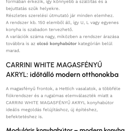
formában érkezik, így könnyebb a szállítás és a
bejuttatás szűk helyekre.
Részletes szerelési útmutató jár minden elemhez.
A rendszer kb. 150 elemből áll, így U, L vagy egyenes
konyha is szabadon tervezhető.
A variációk száma nagy, miközben a rendszer árazása
továbbra is az
olcsó konyhabútor
kategórián belül
marad.
CARRINI WHITE MAGASFÉNYŰ
AKRYL
: időtálló modern otthonokba
A magasfényű frontok, a Hettich vasalatok, a többféle
fiókrendszer és a rugalmas elemválaszték miatt a
CARRINI WHITE MAGASFÉNYŰ AKRYL konyhabútor
ideális megoldás felújításhoz, új építéshez,
befektetéshez is.
Moduláris konyhabútor – modern konyha