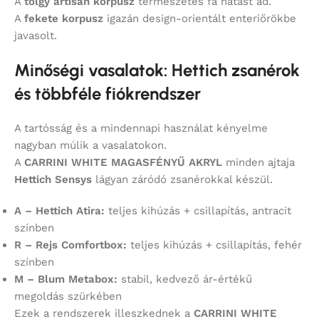
A
tölgy artisan korpusz
természetes fa hatást ad.
A
fekete korpusz
igazán design-orientált enteriőrökbe
javasolt.
Minőségi vasalatok: Hettich zsanérok
és többféle fiókrendszer
A tartósság és a mindennapi használat kényelme
nagyban múlik a vasalatokon.
A
CARRINI WHITE MAGASFÉNYŰ AKRYL
minden ajtaja
Hettich Sensys
lágyan záródó zsanérokkal készül.
A – Hettich Atira:
teljes kihúzás + csillapítás, antracit
színben
R – Rejs Comfortbox:
teljes kihúzás + csillapítás, fehér
színben
M – Blum Metabox:
stabil, kedvező ár-értékű
megoldás szürkében
Ezek a rendszerek illeszkednek a
CARRINI WHITE