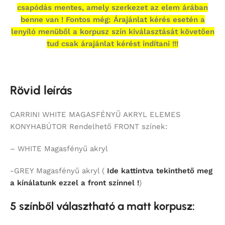
csapódás mentes, amely szerkezet az elem árában
benne van ! Fontos még: Árajánlat kérés esetén a
lenyíló menüből a korpusz szín kiválasztását követően
tud csak árajánlat kérést indítani !!!
Rövid leírás
CARRINI WHITE MAGASFÉNYŰ AKRYL ELEMES
KONYHABÚTOR Rendelhető FRONT színek:
– WHITE Magasfényű akryl
-GREY Magasfényű akryl (
Ide kattintva tekinthető meg
a kínálatunk ezzel a front színnel !
)
5 színből választható a matt korpusz: