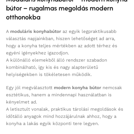
bútor – rugalmas megoldás modern
otthonokba
A
moduláris konyhabútor
az egyik legpraktikusabb
választás napjainkban, hiszen lehetőséget ad arra,
hogy a konyha teljes mértékben az adott térhez és
egyéni igényekhez igazodjon.
A különálló elemekből álló rendszer szabadon
kombinálható, így kis és nagy alapterületű
helyiségekben is tökéletesen működik.
Egy jól megválasztott
modern konyha bútor
nemcsak
esztétikus, hanem a mindennapi használatban is
kényelmet ad.
A letisztult vonalak, praktikus tárolási megoldások és
időtálló anyagok mind hozzájárulnak ahhoz, hogy a
konyha a lakás egyik központi tere legyen.