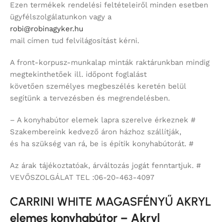
Ezen termékek rendelési feltételeiről minden esetben
ügyfélszolgálatunkon vagy a
robi@robinagyker.hu
mail címen tud felvilágosítást kérni.
A front-korpusz-munkalap minták raktárunkban mindig
megtekinthetőek ill. időpont foglalást
követően személyes megbeszélés keretén belül
segítünk a tervezésben és megrendelésben.
– A konyhabútor elemek lapra szerelve érkeznek #
Szakembereink kedvező áron házhoz szállítják,
és ha szükség van rá, be is építik konyhabútorát. #
Az árak tájékoztatóak, árváltozás jogát fenntartjuk. #
VEVŐSZOLGÁLAT TEL :06-20-463-4097
CARRINI WHITE MAGASFÉNYŰ AKRYL
elemes konyhabútor – Akryl