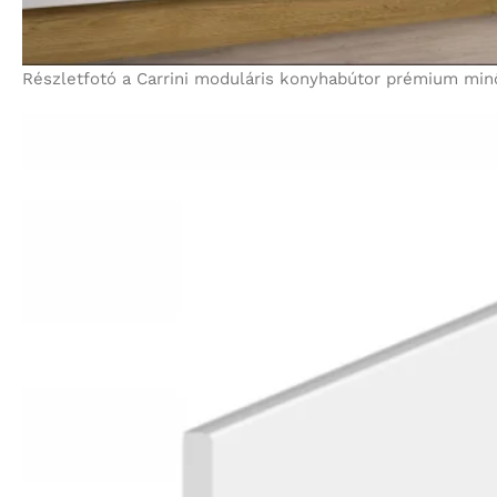
Részletfotó a Carrini moduláris konyhabútor prémium minősé