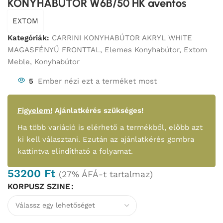
KONYHABÚTOR W6B/50 HK aventos
EXTOM
Kategóriák:
CARRINI KONYHABÚTOR AKRYL WHITE
MAGASFÉNYŰ FRONTTAL
,
Elemes Konyhabútor
,
Extom
Meble
,
Konyhabútor
5
Ember nézi ezt a terméket most
Figyelem!
Ajánlatkérés szükséges!
Ha több variáció is elérhető a termékből, előbb azt
ki kell választani. Ezután az ajánlatkérés gombra
kattintva elindítható a folyamat.
53200
Ft
(27% ÁFÁ-t tartalmaz)
KORPUSZ SZINE