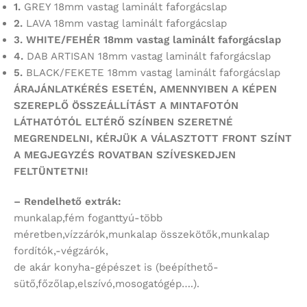
1.
GREY 18mm vastag laminált faforgácslap
2.
LAVA 18mm vastag laminált faforgácslap
3. WHITE/FEHÉR 18mm vastag laminált faforgácslap
4.
DAB ARTISAN 18mm vastag laminált faforgácslap
5.
BLACK/FEKETE 18mm vastag laminált faforgácslap
ÁRAJÁNLATKÉRÉS ESETÉN, AMENNYIBEN A KÉPEN
SZEREPLŐ ÖSSZEÁLLÍTÁST
A MINTAFOTÓN
LÁTHATÓTÓL ELTÉRŐ SZÍNBEN SZERETNÉ
MEGRENDELNI,
KÉRJÜK A VÁLASZTOTT FRONT SZÍNT
A MEGJEGYZÉS ROVATBAN SZÍVESKEDJEN
FELTÜNTETNI!
– Rendelhető extrák:
munkalap,fém foganttyú-több
méretben,vízzárók,munkalap összekötők,munkalap
fordítók,-végzárók,
de akár konyha-gépészet is (beépíthető-
sütő,főzőlap,elszívó,mosogatógép….).