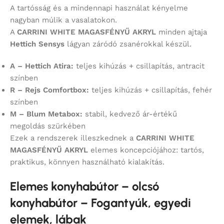
A tartósság és a mindennapi használat kényelme
nagyban múlik a vasalatokon.
A
CARRINI WHITE MAGASFÉNYŰ AKRYL
minden ajtaja
Hettich Sensys
lágyan záródó zsanérokkal készül.
A – Hettich Atira:
teljes kihúzás + csillapítás, antracit
színben
R – Rejs Comfortbox:
teljes kihúzás + csillapítás, fehér
színben
M – Blum Metabox:
stabil, kedvező ár-értékű
megoldás szürkében
Ezek a rendszerek illeszkednek a
CARRINI WHITE
MAGASFÉNYŰ AKRYL
elemes koncepciójához: tartós,
praktikus, könnyen használható kialakítás.
Elemes konyhabútor – olcsó
konyhabútor – Fogantyúk, egyedi
elemek, lábak