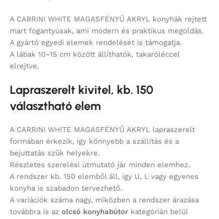
A CARRINI WHITE MAGASFÉNYŰ AKRYL konyhák rejtett
mart fogantyúsak, ami modern és praktikus megoldás.
A gyártó egyedi elemek rendelését is támogatja.
A lábak 10–15 cm között állíthatók, takaróléccel
elrejtve.
Lapraszerelt kivitel, kb. 150
választható elem
A CARRINI WHITE MAGASFÉNYŰ AKRYL lapraszerelt
formában érkezik, így könnyebb a szállítás és a
bejuttatás szűk helyekre.
Részletes szerelési útmutató jár minden elemhez.
A rendszer kb. 150 elemből áll, így U, L vagy egyenes
konyha is szabadon tervezhető.
A variációk száma nagy, miközben a rendszer árazása
továbbra is az
olcsó konyhabútor
kategórián belül