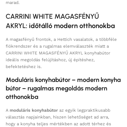
marad.
CARRINI WHITE MAGASFÉNYŰ
AKRYL
: időtálló modern otthonokba
A magasfényű frontok, a Hettich vasalatok, a többféle
fiókrendszer és a rugalmas elemválaszték miatt a
CARRINI WHITE MAGASFÉNYŰ AKRYL konyhabútor
ideális megoldás felújításhoz, új építéshez,
befektetéshez is.
Moduláris konyhabútor – modern konyha
bútor – rugalmas megoldás modern
otthonokba
A
moduláris konyhabútor
az egyik legpraktikusabb
választás napjainkban, hiszen lehetőséget ad arra,
hogy a konyha teljes mértékben az adott térhez és