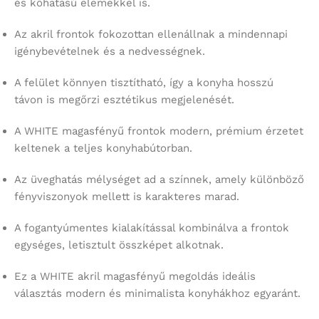
és kőhatású elemekkel is.
Az akril frontok fokozottan ellenállnak a mindennapi
igénybevételnek és a nedvességnek.
A felület könnyen tisztítható, így a konyha hosszú
távon is megőrzi esztétikus megjelenését.
A WHITE magasfényű frontok modern, prémium érzetet
keltenek a teljes konyhabútorban.
Az üveghatás mélységet ad a színnek, amely különböző
fényviszonyok mellett is karakteres marad.
A fogantyúmentes kialakítással kombinálva a frontok
egységes, letisztult összképet alkotnak.
Ez a WHITE akril magasfényű megoldás ideális
választás modern és minimalista konyhákhoz egyaránt.