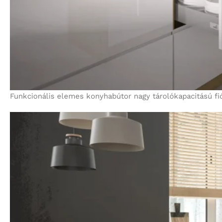
Funkcionális elemes konyhabútor nagy tárolókapacitású fió