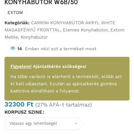
KONYHABÚTOR W6B/50
EXTOM
Kategóriák:
CARRINI KONYHABÚTOR AKRYL WHITE
MAGASFÉNYŰ FRONTTAL
,
Elemes Konyhabútor
,
Extom
Meble
,
Konyhabútor
14
Ember nézi ezt a terméket most
Figyelem!
Ajánlatkérés szükséges!
Ha több variáció is elérhető a termékből, előbb azt
ki kell választani. Ezután az ajánlatkérés gombra
kattintva elindítható a folyamat.
32300
Ft
(27% ÁFÁ-t tartalmaz)
KORPUSZ SZINE