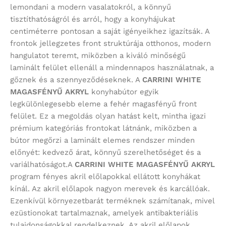
lemondani a modern vasalatokról, a könnyű
tisztíthatóságról és arról, hogy a konyhájukat
centiméterre pontosan a saját igényeikhez igazítsák. A
frontok jellegzetes front struktúrája otthonos, modern
hangulatot teremt, miközben a kiváló minőségű
laminált felület ellenáll a mindennapos használatnak, a
gőznek és a szennyeződéseknek. A
CARRINI WHITE
MAGASFÉNYŰ AKRYL
konyhabútor egyik
legkülönlegesebb eleme a fehér magasfényű front
felület. Ez a megoldás olyan hatást kelt, mintha igazi
prémium kategóriás frontokat látnánk, miközben a
bútor megőrzi a laminált elemes rendszer minden
előnyét: kedvező árat, könnyű szerelhetőséget és a
variálhatóságot.A
CARRINI WHITE MAGASFÉNYŰ AKRYL
program
fényes akril előlapokkal ellátott konyhákat
kínál. Az akril előlapok nagyon merevek és karcállóak.
Ezenkívül környezetbarát terméknek számítanak, mivel
ezüstionokat tartalmaznak, amelyek antibakteriális
tulajdonságokkal rendelkeznek. Az akril előlapok