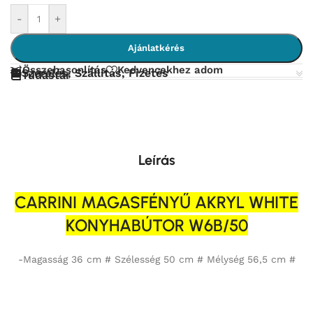
-
+
Ajánlatkérés
Összehasonlítás
Kedvencekhez adom
Szerelés, Szállítás, Fizetés
Tudástár
Leírás
CARRINI MAGASFÉNYŰ AKRYL WHITE
KONYHABÚTOR W6B/50
-Magasság 36 cm # Szélesség 50 cm # Mélység 56,5 cm #