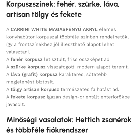
Korpuszszínek: fehér, szürke, láva,
artisan tölgy és fekete
A
CARRINI WHITE MAGASFÉNYŰ AKRYL
elemes
konyhabútor korpuszai többféle színben rendelhetők,
így a frontszínekhez jól illeszthető alapot lehet
választani.
A
fehér korpusz
letisztult, friss összképet ad
A
szürke korpusz
visszafogott, modern alapot teremt.
A
láva (grafit) korpusz
karakteres, sötétebb
megjelenést biztosít.
A
tölgy artisan korpusz
természetes fa hatást ad.
A
fekete korpusz
igazán design-orientált enteriőrökbe
javasolt.
Minőségi vasalatok: Hettich zsanérok
és többféle fiókrendszer