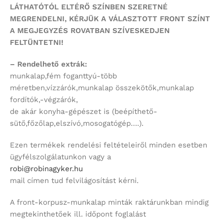
LÁTHATÓTÓL ELTÉRŐ SZÍNBEN SZERETNÉ
MEGRENDELNI,
KÉRJÜK A VÁLASZTOTT FRONT SZÍNT
A MEGJEGYZÉS ROVATBAN SZÍVESKEDJEN
FELTÜNTETNI!
– Rendelhető extrák:
munkalap,fém foganttyú-több
méretben,vízzárók,munkalap összekötők,munkalap
fordítók,-végzárók,
de akár konyha-gépészet is (beépíthető-
sütő,főzőlap,elszívó,mosogatógép….).
Ezen termékek rendelési feltételeiről minden esetben
ügyfélszolgálatunkon vagy a
robi@robinagyker.hu
mail címen tud felvilágosítást kérni.
A front-korpusz-munkalap minták raktárunkban mindig
megtekinthetőek ill. időpont foglalást