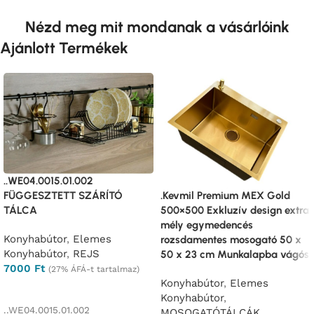
Nézd meg mit mondanak a vásárlóink
Ajánlott Termékek
..WE04.0015.01.002
FÜGGESZTETT SZÁRÍTÓ
.Kevmil Premium MEX Gold
TÁLCA
500×500 Exkluzív design extra
mély egymedencés
Konyhabútor
,
Elemes
rozsdamentes mosogató 50 x
Konyhabútor
,
REJS
50 x 23 cm Munkalapba vágós
7000
Ft
(27% ÁFÁ-t tartalmaz)
Konyhabútor
,
Elemes
Ajánlatkérés
Konyhabútor
,
..WE04.0015.01.002
MOSOGATÓTÁLCÁK