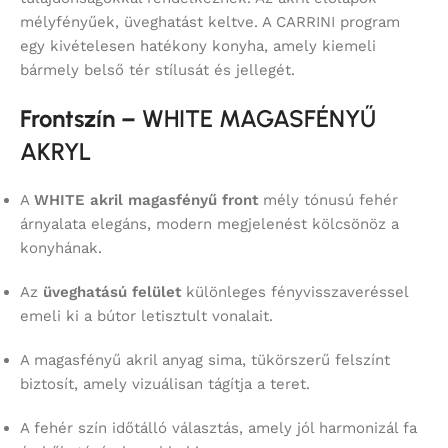
mélyfényűek, üveghatást keltve. A CARRINI program
egy kivételesen hatékony konyha, amely kiemeli
bármely belső tér stílusát és jellegét.
Frontszín –
WHITE MAGASFÉNYŰ
AKRYL
A
WHITE akril magasfényű front
mély tónusú fehér
árnyalata elegáns, modern megjelenést kölcsönöz a
konyhának.
Az
üveghatású felület
különleges fényvisszaveréssel
emeli ki a bútor letisztult vonalait.
A magasfényű akril anyag sima, tükörszerű felszínt
biztosít, amely vizuálisan tágítja a teret.
A fehér szín időtálló választás, amely jól harmonizál fa