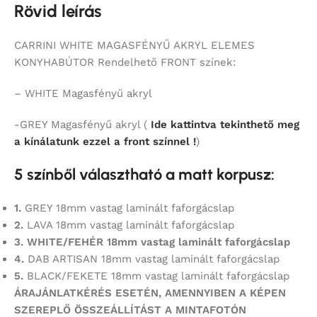
Rövid leírás
CARRINI WHITE MAGASFÉNYŰ AKRYL ELEMES
KONYHABÚTOR Rendelhető FRONT színek:
– WHITE Magasfényű akryl
-GREY Magasfényű akryl (
Ide kattintva tekinthető meg
a kínálatunk ezzel a front színnel !
)
5 színből választható a matt korpusz:
1.
GREY 18mm vastag laminált faforgácslap
2.
LAVA 18mm vastag laminált faforgácslap
3. WHITE/FEHÉR 18mm vastag laminált faforgácslap
4.
DAB ARTISAN 18mm vastag laminált faforgácslap
5.
BLACK/FEKETE 18mm vastag laminált faforgácslap
ÁRAJÁNLATKÉRÉS ESETÉN, AMENNYIBEN A KÉPEN
SZEREPLŐ ÖSSZEÁLLÍTÁST
A MINTAFOTÓN