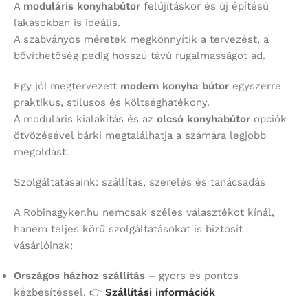
A
moduláris konyhabútor
felújításkor és új építésű
lakásokban is ideális.
A szabványos méretek megkönnyítik a tervezést, a
bővíthetőség pedig hosszú távú rugalmasságot ad.
Egy jól megtervezett
modern konyha bútor
egyszerre
praktikus, stílusos és költséghatékony.
A moduláris kialakítás és az
olcsó konyhabútor
opciók
ötvözésével bárki megtalálhatja a számára legjobb
megoldást.
Szolgáltatásaink: szállítás, szerelés és tanácsadás
A Robinagyker.hu nemcsak széles választékot kínál,
hanem teljes körű szolgáltatásokat is biztosít
vásárlóinak:
Országos házhoz szállítás
– gyors és pontos
kézbesítéssel. 👉
Szállítási információk