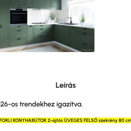
Leírás
26-os trendekhez igazítva.
FORLI KONYHABÚTOR 2-ajtós ÜVEGES FELSŐ szekrény 80 c