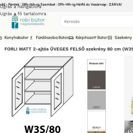
edd - Péntek : 08h-16h-ig Szombat : 09h-14h-ig Hétfő és Vasárnap : ZÁRVA!
Ugrás a navigációra
Ugrás a fő tartalomra
Konyhabútor
Fürdőszoba Bútor
Kárpitozott Bútor
Szekrény 
Kezdőlap
/
Bútor
/
Konyhabútor
/
Elemes Konyhabútor
/
FORLI 
FORLI MATT 2-ajtós ÜVEGES FELSŐ szekrény 80 cm (W3S