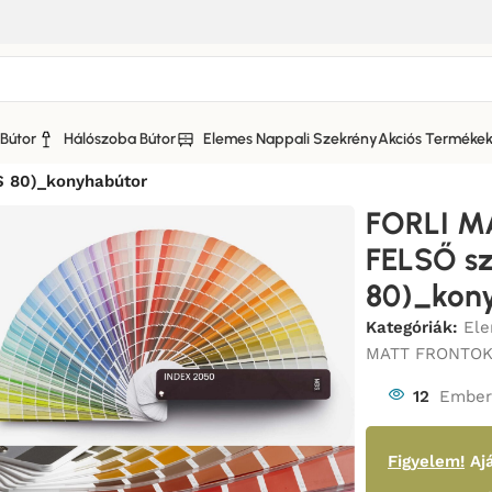
Bútor
Hálószoba Bútor
Elemes Nappali Szekrény
Akciós Terméke
KONYHABÚTOR MATT FRONTOKKAL_BÚTOR
/
 80)_konyhabútor
FORLI M
FELSŐ s
80)_kon
Kategóriák:
Ele
MATT FRONTO
12
Ember 
Figyelem!
Ajá