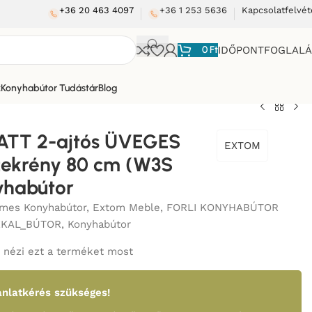
+36 20 463 4097
+36 1 253 5636
Kapcsolatfelvét
0
Ft
IDŐPONTFOGLAL
k
Konyhabútor Tudástár
Blog
ATT 2-ajtós ÜVEGES
EXTOM
zekrény 80 cm (W3S
yhabútor
mes Konyhabútor
,
Extom Meble
,
FORLI KONYHABÚTOR
KKAL_BÚTOR
,
Konyhabútor
nézi ezt a terméket most
nlatkérés szükséges!