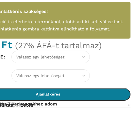
nlatkérés szükséges!
ció is elérhető a termékből, előbb azt ki kell választani.
ánlatkérés gombra kattintva elindítható a folyamat.
0
Ft
(27% ÁFÁ-t tartalmaz)
NE
Ajánlatkérés
tás
Kedvencekhez adom
llítás, Fizetés