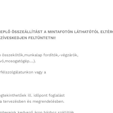
REPLŐ ÖSSZEÁLLÍTÁST
A MINTAFOTÓN LÁTHATÓTÓL ELTÉR
ZÍVESKEDJEN FELTÜNTETNI!
 összekötők,munkalap fordítók,-végzárók,
ívó,mosogatógép….).
félszolgálatunkon vagy a
ekinthetőek ill. időpont foglalást
 a tervezésben és megrendelésben.
bereink kedvező áron házhoz szállítják,