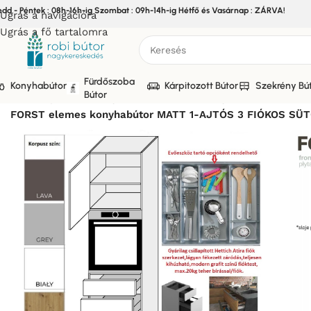
edd - Péntek : 08h-16h-ig Szombat : 09h-14h-ig Hétfő és Vasárnap : ZÁRVA!
Ugrás a navigációra
Ugrás a fő tartalomra
Fürdőszoba
Konyhabútor
Kárpitozott Bútor
Szekrény Bú
Bútor
Kezdőlap
/
Bútor
/
Konyhabútor
/
Elemes Konyhabútor
/
FORST
FORST elemes konyhabútor MATT 1-AJTÓS 3 FIÓKOS SÜ