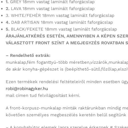
1.
GREY 18mm vastag laminált faforgácslap
2.
LAVA 18mm vastag laminált faforgácslap
3. WHITE/FEHÉR 18mm vastag laminált faforgácslap
4.
DAB ARTISAN 18mm vastag laminált faforgácslap
5.
BLACK/FEKETE 18mm vastag laminált faforgácslap
ÁRAJÁNLATKÉRÉS ESETÉN, AMENNYIBEN A KÉPEN SZE
VÁLASZTOTT FRONT SZÍNT
A MEGJEGYZÉS ROVATBAN S
– Rendelhető extrák:
munkalap,fém foganttyú-több méretben,vízzárók,munkalap
de akár konyha-gépészet is (beépíthető-sütő,főzőlap,elsz
Ezen termékek rendelési feltételeiről minden esetben ügy
robi@robinagyker.hu
mail címen tud felvilágosítást kérni.
A front-korpusz-munkalap minták raktárunkban mindig megt
követően személyes megbeszélés keretén belül segítünk
– A konyhabútor elemek lapra szerelve érkeznek # Szakem