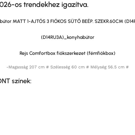
2026-os trendekhez igazítva.
abútor MATT 1-AJTÓS 3 FIÓKOS SÜTŐ BEÉP. SZEKR.60CM (D
(D14RU3A)_konyhabútor
Rejs Comfortbox fiókszerkezet (fémfiókbox)
-Magasság 207 cm # Szélesség 60 cm # Mélység 56.5 cm #
NT színek: