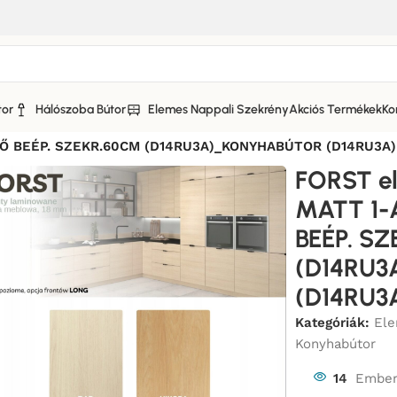
tor
Hálószoba Bútor
Elemes Nappali Szekrény
Akciós Termékek
Ko
 ELEMES KONYHABÚTOR
/
TŐ BEÉP. SZEKR.60CM (D14RU3A)_KONYHABÚTOR (D14RU3A)
FORST e
MATT 1-
BEÉP. S
(D14RU
(D14RU3
Kategóriák:
Ele
Konyhabútor
14
Ember