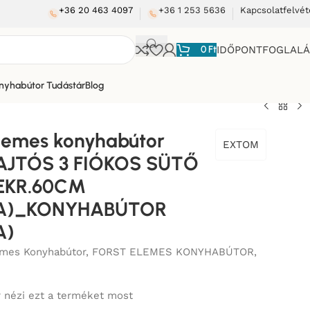
+36 20 463 4097
+36 1 253 5636
Kapcsolatfelvét
0
Ft
IDŐPONTFOGLAL
nyhabútor Tudástár
Blog
lemes konyhabútor
EXTOM
AJTÓS 3 FIÓKOS SÜTŐ
ZEKR.60CM
3A)_KONYHABÚTOR
A)
mes Konyhabútor
,
FORST ELEMES KONYHABÚTOR
,
 nézi ezt a terméket most