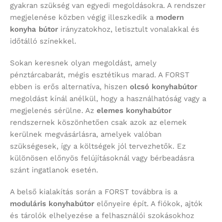
gyakran szükség van egyedi megoldásokra. A rendszer
megjelenése közben végig illeszkedik a
modern
konyha bútor
irányzatokhoz, letisztult vonalakkal és
időtálló színekkel.
Sokan keresnek olyan megoldást, amely
pénztárcabarát, mégis esztétikus marad. A FORST
ebben is erős alternatíva, hiszen
olcsó konyhabútor
megoldást kínál anélkül, hogy a használhatóság vagy a
megjelenés sérülne. Az
elemes konyhabútor
rendszernek köszönhetően csak azok az elemek
kerülnek megvásárlásra, amelyek valóban
szükségesek, így a költségek jól tervezhetők. Ez
különösen előnyös felújításoknál vagy bérbeadásra
szánt ingatlanok esetén.
A belső kialakítás során a FORST továbbra is a
moduláris konyhabútor
előnyeire épít. A fiókok, ajtók
és tárolók elhelyezése a felhasználói szokásokhoz