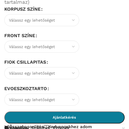
tartalmaz)
KORPUSZ SZÍNE
FRONT SZÍNE
FIOK CSILLAPITAS
EVOESZKOZTARTO
Ajánlatkérés
Összehasonlítás
Kedvencekhez adom
Szerelés, Szállítás, Fizetés
Tudástár