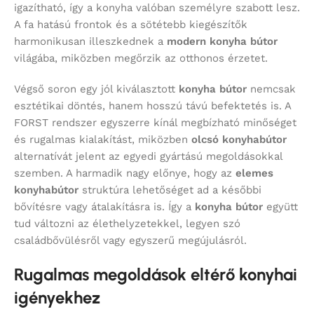
igazítható, így a konyha valóban személyre szabott lesz.
A fa hatású frontok és a sötétebb kiegészítők
harmonikusan illeszkednek a
modern konyha bútor
világába, miközben megőrzik az otthonos érzetet.
Végső soron egy jól kiválasztott
konyha bútor
nemcsak
esztétikai döntés, hanem hosszú távú befektetés is. A
FORST rendszer egyszerre kínál megbízható minőséget
és rugalmas kialakítást, miközben
olcsó konyhabútor
alternatívát jelent az egyedi gyártású megoldásokkal
szemben. A harmadik nagy előnye, hogy az
elemes
konyhabútor
struktúra lehetőséget ad a későbbi
bővítésre vagy átalakításra is. Így a
konyha bútor
együtt
tud változni az élethelyzetekkel, legyen szó
családbővülésről vagy egyszerű megújulásról.
Rugalmas megoldások eltérő konyhai
igényekhez