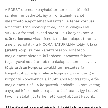
A FORST elemes konyhabútor korpuszai többféle
színben rendelhetők, így a frontszínekhez jól
illeszthető alapot lehet választani. A
fehér korpusz
letisztult, friss összképet ad, ideális világos DAB
VICENZA fronttal, skandináv stílusú konyhákhoz. A
szürke korpusz
visszafogott, modern alapot teremt,
amelyhez jól illik a HICORA NATURALNA tölgy. A
láva
(grafit) korpusz
már karakteresebb, sötétebb
megjelenést biztosít, különösen látványos fekete
fogantyúval és sötétebb munkalappal kombinálva. A
tölgy artisan korpusz
további természetes fa
hangulatot ad, míg a
fekete korpusz
igazán design-
központú konyhákhoz ajánlott, ahol kontrasztos, erős
megjelenés a cél. A korpuszok laminált, 18 mm vastag
anyagból készülnek, strapabíró élzárással, így hosszú
távon is stabil, jól terhelhető konyhabútort kapunk.