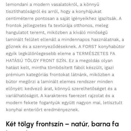
lemondani a modern vasalatokról, a könnyű
tisztíthatóságról és arról, hogy a konyhájukat
centiméterre pontosan a saját igényeikhez igazítsák. A
frontok jellegzetes fa textúrája otthonos, meleg
hangulatot teremt, miközben a kiváló minőségű
laminált felület ellenáll a mindennapos használatnak, a
gőznek és a szennyeződéseknek. A FORST konyhabútor
egyik legkülönlegesebb eleme a TERMÉSZETES FA
HATÁSÚ TÖLGY FRONT SZÍN. Ez a megoldás olyan
hatást kelt, mintha tömbösített fából készült, igazi
prémium kategóriás frontokat látnánk, miközben a
bútor megőrzi a laminált elemes rendszer minden
előnyét: kedvező árat, könnyű szerelhetőséget és a
variálhatóságot. A karakteres faerezet rajzolat és a
modern fekete fogantyúk együtt nagyon mai, letisztult
konyhai enteriőrt eredményeznek.
Két tölgy frontszín – natúr, barna fa