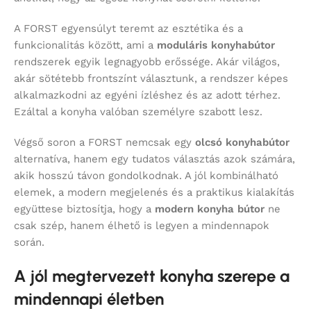
A FORST egyensúlyt teremt az esztétika és a
funkcionalitás között, ami a
moduláris konyhabútor
rendszerek egyik legnagyobb erőssége. Akár világos,
akár sötétebb frontszínt választunk, a rendszer képes
alkalmazkodni az egyéni ízléshez és az adott térhez.
Ezáltal a konyha valóban személyre szabott lesz.
Végső soron a FORST nemcsak egy
olcsó konyhabútor
alternatíva, hanem egy tudatos választás azok számára,
akik hosszú távon gondolkodnak. A jól kombinálható
elemek, a modern megjelenés és a praktikus kialakítás
együttese biztosítja, hogy a
modern konyha bútor
ne
csak szép, hanem élhető is legyen a mindennapok
során.
A jól megtervezett konyha szerepe a
mindennapi életben