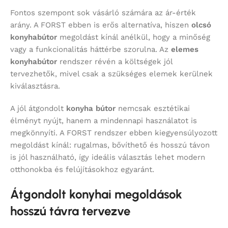
Fontos szempont sok vásárló számára az ár-érték
arány. A FORST ebben is erős alternatíva, hiszen
olcsó
konyhabútor
megoldást kínál anélkül, hogy a minőség
vagy a funkcionalitás háttérbe szorulna. Az
elemes
konyhabútor
rendszer révén a költségek jól
tervezhetők, mivel csak a szükséges elemek kerülnek
kiválasztásra.
A jól átgondolt
konyha bútor
nemcsak esztétikai
élményt nyújt, hanem a mindennapi használatot is
megkönnyíti. A FORST rendszer ebben kiegyensúlyozott
megoldást kínál: rugalmas, bővíthető és hosszú távon
is jól használható, így ideális választás lehet modern
otthonokba és felújításokhoz egyaránt.
Átgondolt konyhai megoldások
hosszú távra tervezve