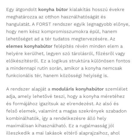
Egy átgondolt
konyha bútor
kialakítás hosszú évekre
meghatározza az otthon használhatóságát és
hangulatát. A FORST rendszer egyik legnagyobb előnye,
hogy nem kész kompromisszumokra épül, hanem
lehetőséget ad a tér tudatos megtervezésére. Az
elemes konyhabútor
felépítés révén minden elem a
helyére kerülhet, legyen szó tárolásról, főzésről vagy
előkészítésről. Ez a logikus struktúra különösen fontos
a mindennapi rutin során, amikor a konyha nemcsak
funkcionális tér, hanem közösségi helyiség is.
A rendszer alapját a
moduláris konyhabútor
szemlélet
adja, amely lehetővé teszi, hogy a konyha méretéhez
és formájához igazítsuk az elrendezést. Az alsó és
felső elemek, valamint a magas szekrények szabadon
kombinálhatók, így a rendelkezésre álló hely
maximálisan kihasználható. Ez a rugalmasság jól
illeszkedik a mai lakások eltérő alaprajzaihoz, ahol