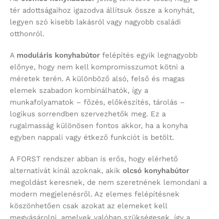
tér adottságaihoz igazodva állítsuk össze a konyhát,
legyen szó kisebb lakásról vagy nagyobb családi
otthonról.
A
moduláris konyhabútor
felépítés egyik legnagyobb
előnye, hogy nem kell kompromisszumot kötni a
méretek terén. A különböző alsó, felső és magas
elemek szabadon kombinálhatók, így a
munkafolyamatok – főzés, előkészítés, tárolás –
logikus sorrendben szervezhetők meg. Ez a
rugalmasság különösen fontos akkor, ha a konyha
egyben nappali vagy étkező funkciót is betölt.
A FORST rendszer abban is erős, hogy elérhető
alternatívát kínál azoknak, akik
olcsó konyhabútor
megoldást keresnek, de nem szeretnének lemondani a
modern megjelenésről. Az elemes felépítésnek
köszönhetően csak azokat az elemeket kell
megvásárolni, amelyek valóban szükségesek, így a