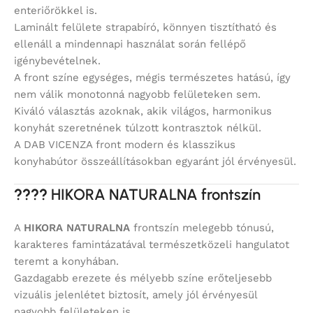
enteriőrökkel is.
Laminált felülete strapabíró, könnyen tisztítható és
ellenáll a mindennapi használat során fellépő
igénybevételnek.
A front színe egységes, mégis természetes hatású, így
nem válik monotonná nagyobb felületeken sem.
Kiváló választás azoknak, akik világos, harmonikus
konyhát szeretnének túlzott kontrasztok nélkül.
A DAB VICENZA front modern és klasszikus
konyhabútor összeállításokban egyaránt jól érvényesül.
????
HIKORA NATURALNA frontszín
A
HIKORA NATURALNA
frontszín melegebb tónusú,
karakteres famintázatával természetközeli hangulatot
teremt a konyhában.
Gazdagabb erezete és mélyebb színe erőteljesebb
vizuális jelenlétet biztosít, amely jól érvényesül
nagyobb felületeken is.