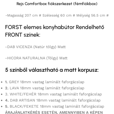
Rejs Comfortbox fiókszerkezet (fémfiókbox)
-Magasság 207 cm # Szélesség 60 cm # Mélység 56.5 cm #
FORST elemes konyhabútor Rendelhető
FRONT színek:
-DAB VICENZA (Natúr tölgy) Matt
-HICORA NATURALNA (Tölgy) Matt
5 színből választható a matt korpusz:
1.
GREY 18mm vastag laminált faforgácslap
2.
LAVA 18mm vastag laminált faforgácslap
3. WHITE/FEHÉR 18mm vastag laminált faforgácslap
4.
DAB ARTISAN 18mm vastag laminált faforgácslap
5.
BLACK/FEKETE 18mm vastag laminált faforgácslap
ÁRAJÁNLATKÉRÉS ESETÉN, AMENNYIBEN A KÉPEN