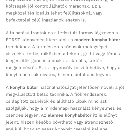
költségek jól kontrollálhatók maradnak. Ez a
megközelítés ideális lehet felújításoknál vagy
befektetési célú ingatlanok esetén is.
A fa hatású frontok és a letisztult formavilág révén a
FORST könnyedén illeszkedik a
modern konyha bútor
trendekhez. A természetes tónusok melegséget
visznek a térbe, miközben a fekete, grafit vagy fémes
kiegészítők gondoskodnak az aktuális, kortárs
megjelenésről. Ez az egyensúly teszi lehetővé, hogy a
konyha ne csak divatos, hanem időtálló is legyen.
A
konyha bútor
használhatóságát jelentősen növeli a jól
megválasztott belső technika. A fiókrendszerek,
csillapított zsanérok és állítható lábak mind azt
szolgálják, hogy a mindennapi használat kényelmes és
csendes legyen. Az
elemes konyhabútor
itt is előnyt
jelent, hiszen később bővíthető vagy átrendezhető
anélkül, hogy az egész konyhát cserélni kellene.