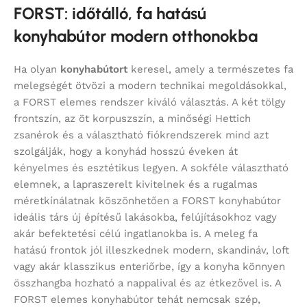
FORST: időtálló, fa hatású
konyhabútor modern otthonokba
Ha olyan
konyhabútort
keresel, amely a természetes fa
melegségét ötvözi a modern technikai megoldásokkal,
a FORST elemes rendszer kiváló választás. A két tölgy
frontszín, az öt korpuszszín, a minőségi Hettich
zsanérok és a választható fiókrendszerek mind azt
szolgálják, hogy a konyhád hosszú éveken át
kényelmes és esztétikus legyen. A sokféle választható
elemnek, a lapraszerelt kivitelnek és a rugalmas
méretkínálatnak köszönhetően a FORST konyhabútor
ideális társ új építésű lakásokba, felújításokhoz vagy
akár befektetési célú ingatlanokba is. A meleg fa
hatású frontok jól illeszkednek modern, skandináv, loft
vagy akár klasszikus enteriőrbe, így a konyha könnyen
összhangba hozható a nappalival és az étkezővel is. A
FORST elemes konyhabútor tehát nemcsak szép,