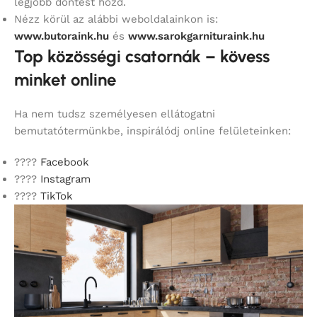
legjobb döntést hozd.
Nézz körül az alábbi weboldalainkon is:
www.butoraink.hu
és
www.sarokgarnituraink.hu
Top közösségi csatornák – kövess
minket online
Ha nem tudsz személyesen ellátogatni
bemutatótermünkbe, inspirálódj online felületeinken:
????
Facebook
????
Instagram
????
TikTok