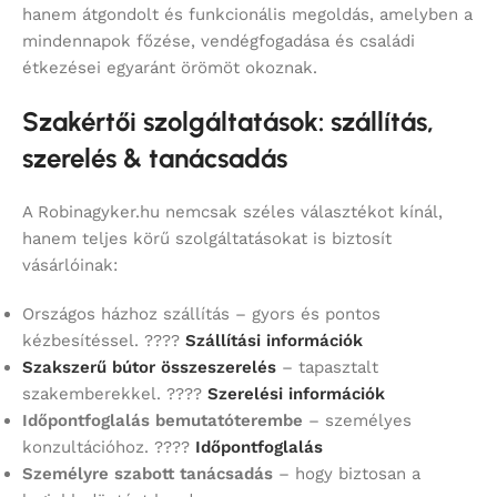
hanem átgondolt és funkcionális megoldás, amelyben a
mindennapok főzése, vendégfogadása és családi
étkezései egyaránt örömöt okoznak.
Szakértői szolgáltatások: szállítás,
szerelés & tanácsadás
A Robinagyker.hu nemcsak széles választékot kínál,
hanem teljes körű szolgáltatásokat is biztosít
vásárlóinak:
Országos házhoz szállítás – gyors és pontos
kézbesítéssel. ????
Szállítási információk
Szakszerű bútor összeszerelés
– tapasztalt
szakemberekkel. ????
Szerelési információk
Időpontfoglalás bemutatóterembe
– személyes
konzultációhoz. ????
Időpontfoglalás
Személyre szabott tanácsadás
– hogy biztosan a