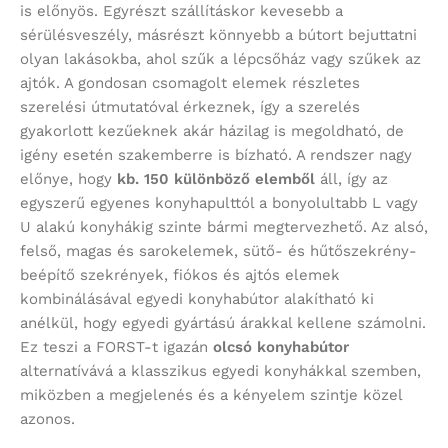
is előnyös. Egyrészt szállításkor kevesebb a
sérülésveszély, másrészt könnyebb a bútort bejuttatni
olyan lakásokba, ahol szűk a lépcsőház vagy szűkek az
ajtók. A gondosan csomagolt elemek részletes
szerelési útmutatóval érkeznek, így a szerelés
gyakorlott kezűeknek akár házilag is megoldható, de
igény esetén szakemberre is bízható. A rendszer nagy
előnye, hogy
kb. 150 különböző elemből
áll, így az
egyszerű egyenes konyhapulttól a bonyolultabb L vagy
U alakú konyhákig szinte bármi megtervezhető. Az alsó,
felső, magas és sarokelemek, sütő- és hűtőszekrény-
beépítő szekrények, fiókos és ajtós elemek
kombinálásával egyedi konyhabútor alakítható ki
anélkül, hogy egyedi gyártású árakkal kellene számolni.
Ez teszi a FORST-t igazán
olcsó konyhabútor
alternatívává a klasszikus egyedi konyhákkal szemben,
miközben a megjelenés és a kényelem szintje közel
azonos.