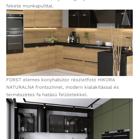
fekete munkapulttal.
FORST elemes konyhabútor részletfotó HIKORA
NATURALNA frontszínnel, modern kialakítással és
természetes fa hatású felületekkel.