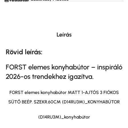
Leírás
Rövid leírás:
FORST elemes
konyhabútor – inspiráló
2026-os trendekhez igazítva.
FORST elemes konyhabútor MATT 1-AJTÓS 3 FIÓKOS
SÜTŐ BEÉP. SZEKR.60CM (D14RU3M)_KONYHABÚTOR
(D14RU3M)_konyhabútor