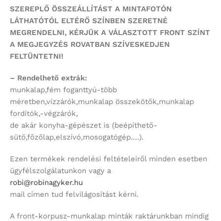
SZEREPLŐ ÖSSZEÁLLÍTÁST
A MINTAFOTÓN
LÁTHATÓTÓL ELTÉRŐ SZÍNBEN SZERETNÉ
MEGRENDELNI,
KÉRJÜK A VÁLASZTOTT FRONT SZÍNT
A MEGJEGYZÉS ROVATBAN SZÍVESKEDJEN
FELTÜNTETNI!
– Rendelhető extrák:
munkalap,fém foganttyú-több
méretben,vízzárók,munkalap összekötők,munkalap
fordítók,-végzárók,
de akár konyha-gépészet is (beépíthető-
sütő,főzőlap,elszívó,mosogatógép….).
Ezen termékek rendelési feltételeiről minden esetben
ügyfélszolgálatunkon vagy a
robi@robinagyker.hu
mail címen tud felvilágosítást kérni.
A front-korpusz-munkalap minták raktárunkban mindig