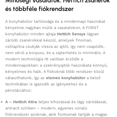
Minőségi vasalatok: Hettich zsanérok
és többféle fiókrendszer
A konyhabútor tartóssága és a mindennapi használat
kényelme nagyban múlik a vasalatokon. A FORST
konyhabútor minden ajtaja
Hettich Sensys
lágyan
záródó zsanérokkal készül, amelyek finoman,
csillapítva csukják vissza az ajtót, így nem csapódik,
nem sérül a korpusz, és a zajterhelés is minimális. A
modern technológia itt valóban érződik a
mindennapokban: a szekrényajtók használata könnyű,
kényelmes és halk. A fiókoknál több rendszer közül
választhatunk, így az
elemes konyhabútor
a belső
technikában is igazodik az igényekhez és a
pénztárcához:
A – Hettich Atira
teljes kihúzással és lágy záródással,
antracit színben – modern, egyenes vonalú
fiókrendszer azoknak, akik fontosnak tartják a magas