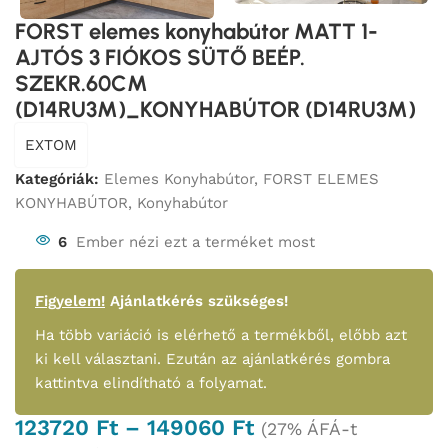
FORST elemes konyhabútor MATT 1-
AJTÓS 3 FIÓKOS SÜTŐ BEÉP.
SZEKR.60CM
(D14RU3M)_KONYHABÚTOR (D14RU3M)
EXTOM
Kategóriák:
Elemes Konyhabútor
,
FORST ELEMES
KONYHABÚTOR
,
Konyhabútor
6
Ember nézi ezt a terméket most
Figyelem!
Ajánlatkérés szükséges!
Ha több variáció is elérhető a termékből, előbb azt
ki kell választani. Ezután az ajánlatkérés gombra
kattintva elindítható a folyamat.
123720
Ft
–
149060
Ft
(27% ÁFÁ-t