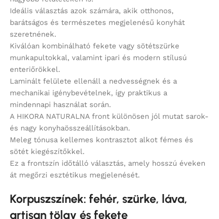
Ideális választás azok számára, akik otthonos,
barátságos és természetes megjelenésű konyhát
szeretnének.
Kiválóan kombinálható fekete vagy sötétszürke
munkapultokkal, valamint ipari és modern stílusú
enteriőrökkel.
Laminált felülete ellenáll a nedvességnek és a
mechanikai igénybevételnek, így praktikus a
mindennapi használat során.
A HIKORA NATURALNA front különösen jól mutat sarok-
és nagy konyhaösszeállításokban.
Meleg tónusa kellemes kontrasztot alkot fémes és
sötét kiegészítőkkel.
Ez a frontszín időtálló választás, amely hosszú éveken
át megőrzi esztétikus megjelenését.
Korpuszszínek: fehér, szürke, láva,
artisan tölgy és fekete