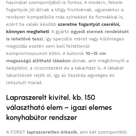
használat szempontjából is fontos. A modern, fekete
fogantyúk jól állnak a tölgy frontoknak, ugyanakkor a
rendszer kompatibilis más színekkel és formákkal is,
ezért ha valaki később
szeretne fogantyút cserélni,
könnyen megteheti
. A gyártó
egyedi elemek rendelését
is lehetővé teszi
, így speciális méret vagy különleges
megoldás esetén sem kell feltétlenül
kompromisszumot kötni. A bútorok
10–15 cm
magasságú állítható lábakon
állnak, ami megkönnyíti a
beépítést, a vízszintezést és a takarítást is. A lábakat
takarólécek rejtik el, így az összkép egységes és
letisztult marad.
Lapraszerelt kivitel, kb. 150
választható elem – igazi elemes
konyhabútor rendszer
A FORST
lapraszerelten érkezik
, ami két szempontból