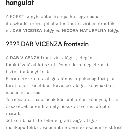
hangulat
A FORST konyhabútor frontjai két egymáshoz
illeszkedő, mégis jól elkülöníthető színben érhetők
el:
DAB VICENZA tölgy
és
HICORA NATURALNA tölgy
.
????
DAB VICENZA frontszín
A
DAB VICENZA
frontszín világos, elegáns
famintázatával letisztult és modern megjelenést
biztosít a konyhának.
Finom erezete és világos tónusa optikailag tágítja a
teret, ezért kisebb és kevésbé világos konyhákba is
ideális választás.
Természetes hatásának köszönhetően könnyed, friss
összképet teremt, amely hosszú távon is időtálló
marad.
Jól kombinálható fekete, grafit vagy világos
munkapultokkal, valamint modern és skandináv stílusú