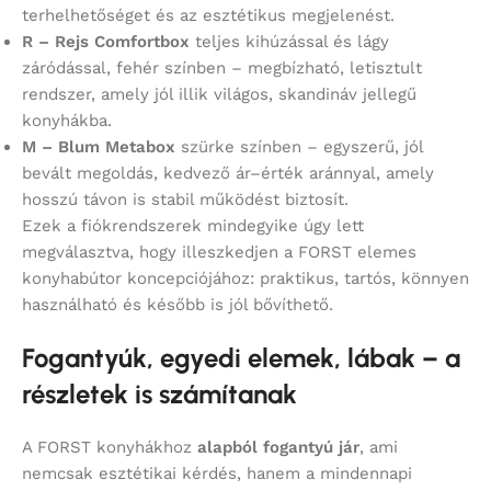
terhelhetőséget és az esztétikus megjelenést.
R – Rejs Comfortbox
teljes kihúzással és lágy
záródással, fehér színben – megbízható, letisztult
rendszer, amely jól illik világos, skandináv jellegű
konyhákba.
M – Blum Metabox
szürke színben – egyszerű, jól
bevált megoldás, kedvező ár–érték aránnyal, amely
hosszú távon is stabil működést biztosít.
Ezek a fiókrendszerek mindegyike úgy lett
megválasztva, hogy illeszkedjen a FORST elemes
konyhabútor koncepciójához: praktikus, tartós, könnyen
használható és később is jól bővíthető.
Fogantyúk, egyedi elemek, lábak – a
részletek is számítanak
A FORST konyhákhoz
alapból fogantyú jár
, ami
nemcsak esztétikai kérdés, hanem a mindennapi