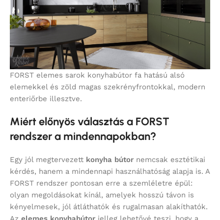
FORST elemes sarok konyhabútor fa hatású alsó
elemekkel és zöld magas szekrényfrontokkal, modern
enteriőrbe illesztve.
Miért előnyös választás a FORST
rendszer a mindennapokban?
Egy jól megtervezett
konyha bútor
nemcsak esztétikai
kérdés, hanem a mindennapi használhatóság alapja is. A
FORST rendszer pontosan erre a szemléletre épül:
olyan megoldásokat kínál, amelyek hosszú távon is
kényelmesek, jól átláthatók és rugalmasan alakíthatók.
Az
elemes konyhabútor
jelleg lehetővé teszi, hogy a