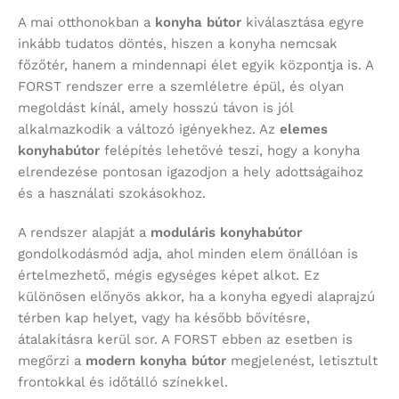
A mai otthonokban a
konyha bútor
kiválasztása egyre
inkább tudatos döntés, hiszen a konyha nemcsak
főzőtér, hanem a mindennapi élet egyik központja is. A
FORST rendszer erre a szemléletre épül, és olyan
megoldást kínál, amely hosszú távon is jól
alkalmazkodik a változó igényekhez. Az
elemes
konyhabútor
felépítés lehetővé teszi, hogy a konyha
elrendezése pontosan igazodjon a hely adottságaihoz
és a használati szokásokhoz.
A rendszer alapját a
moduláris konyhabútor
gondolkodásmód adja, ahol minden elem önállóan is
értelmezhető, mégis egységes képet alkot. Ez
különösen előnyös akkor, ha a konyha egyedi alaprajzú
térben kap helyet, vagy ha később bővítésre,
átalakításra kerül sor. A FORST ebben az esetben is
megőrzi a
modern konyha bútor
megjelenést, letisztult
frontokkal és időtálló színekkel.