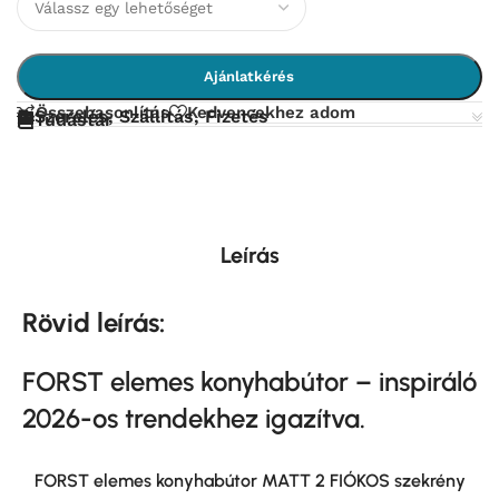
Ajánlatkérés
Összehasonlítás
Kedvencekhez adom
Szerelés, Szállítás, Fizetés
Tudástár
Leírás
Rövid leírás:
FORST elemes
konyhabútor – inspiráló
2026-os trendekhez igazítva.
FORST elemes konyhabútor MATT 2 FIÓKOS szekrény