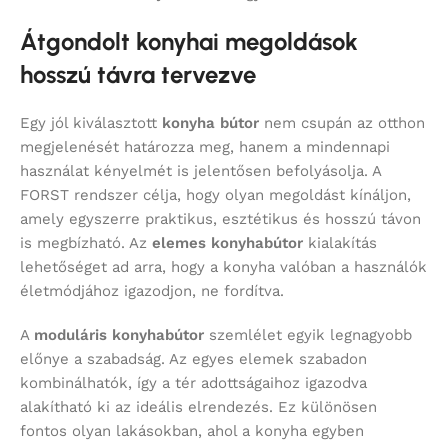
Átgondolt konyhai megoldások
hosszú távra tervezve
Egy jól kiválasztott
konyha bútor
nem csupán az otthon
megjelenését határozza meg, hanem a mindennapi
használat kényelmét is jelentősen befolyásolja. A
FORST rendszer célja, hogy olyan megoldást kínáljon,
amely egyszerre praktikus, esztétikus és hosszú távon
is megbízható. Az
elemes konyhabútor
kialakítás
lehetőséget ad arra, hogy a konyha valóban a használók
életmódjához igazodjon, ne fordítva.
A
moduláris konyhabútor
szemlélet egyik legnagyobb
előnye a szabadság. Az egyes elemek szabadon
kombinálhatók, így a tér adottságaihoz igazodva
alakítható ki az ideális elrendezés. Ez különösen
fontos olyan lakásokban, ahol a konyha egyben