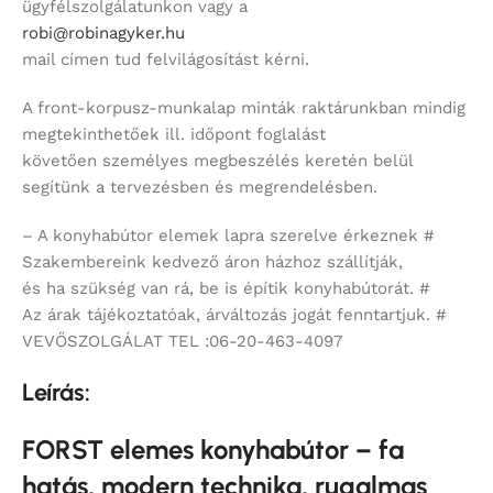
ügyfélszolgálatunkon vagy a
robi@robinagyker.hu
mail címen tud felvilágosítást kérni.
A front-korpusz-munkalap minták raktárunkban mindig
megtekinthetőek ill. időpont foglalást
követően személyes megbeszélés keretén belül
segítünk a tervezésben és megrendelésben.
– A konyhabútor elemek lapra szerelve érkeznek #
Szakembereink kedvező áron házhoz szállítják,
és ha szükség van rá, be is építik konyhabútorát. #
Az árak tájékoztatóak, árváltozás jogát fenntartjuk. #
VEVŐSZOLGÁLAT TEL :06-20-463-4097
Leírás:
FORST elemes konyhabútor – fa
hatás, modern technika, rugalmas