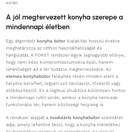
során.
A jól megtervezett konyha szerepe a
mindennapi életben
Egy átgondolt
konyha bútor
kialakítás hosszú évekre
meghatározza az otthon használhatóságát és
hangulatát. A FORST rendszer egyik legnagyobb előnye,
hogy nem kész kompromisszumokra épül, hanem
lehetőséget ad a tér tudatos megtervezésére. Az
elemes konyhabútor
felépítés révén minden elem a
helyére kerülhet, legyen szó tárolásról, főzésről vagy
előkészítésről. Ez a logikus struktúra különösen fontos
a mindennapi rutin során, amikor a konyha nemcsak
funkcionális tér, hanem közösségi helyiség is.
A rendszer alapját a
moduláris konyhabútor
szemlélet
adja, amely lehetővé teszi, hogy a konyha méretéhez
és formájához igazítsuk az elrendezést. Az alsó és