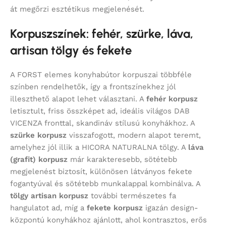
át megőrzi esztétikus megjelenését.
Korpuszszínek: fehér, szürke, láva,
artisan tölgy és fekete
A FORST elemes konyhabútor korpuszai többféle
színben rendelhetők, így a frontszínekhez jól
illeszthető alapot lehet választani. A
fehér korpusz
letisztult, friss összképet ad, ideális világos DAB
VICENZA fronttal, skandináv stílusú konyhákhoz. A
szürke korpusz
visszafogott, modern alapot teremt,
amelyhez jól illik a HICORA NATURALNA tölgy. A
láva
(grafit) korpusz
már karakteresebb, sötétebb
megjelenést biztosít, különösen látványos fekete
fogantyúval és sötétebb munkalappal kombinálva. A
tölgy artisan korpusz
további természetes fa
hangulatot ad, míg a
fekete korpusz
igazán design-
központú konyhákhoz ajánlott, ahol kontrasztos, erős