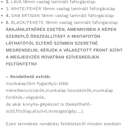
2.
LAVA 18mm vastag laminált faforgácslap
3. WHITE/FEHÉR 18mm vastag laminált faforgácslap
4.
DAB ARTISAN 18mm vastag laminált faforgácslap
5.
BLACK/FEKETE 18mm vastag laminált faforgácslap
ÁRAJÁNLATKÉRÉS ESETÉN, AMENNYIBEN A KÉPEN
SZEREPLŐ ÖSSZEÁLLÍTÁST
A MINTAFOTÓN
LÁTHATÓTÓL ELTÉRŐ SZÍNBEN SZERETNÉ
MEGRENDELNI,
KÉRJÜK A VÁLASZTOTT FRONT SZÍNT
A MEGJEGYZÉS ROVATBAN SZÍVESKEDJEN
FELTÜNTETNI!
– Rendelhető extrák:
munkalap,fém foganttyú-több
méretben,vízzárók,munkalap összekötők,munkalap
fordítók,-végzárók,
de akár konyha-gépészet is (beépíthető-
sütő,főzőlap,elszívó,mosogatógép….).
Ezen termékek rendelési feltételeiről minden esetben