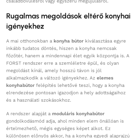
családbővülésről vagy egyszerű megújulásról.
Rugalmas megoldások eltérő konyhai
igényekhez
A mai otthonokban a
konyha bútor
kiválasztása egyre
inkább tudatos döntés, hiszen a konyha nemcsak
főzőtér, hanem a mindennapi élet egyik központja is. A
FORST rendszer erre a szemléletre épül, és olyan
megoldást kínál, amely hosszú távon is jól
alkalmazkodik a változó igényekhez. Az
elemes
konyhabútor
felépítés lehetővé teszi, hogy a konyha
elrendezése pontosan igazodjon a hely adottságaihoz
és a használati szokásokhoz.
A rendszer alapját a
moduláris konyhabútor
gondolkodásmód adja, ahol minden elem önállóan is
értelmezhető, mégis egységes képet alkot. Ez
különösen előnyös akkor, ha a konyha egyedi alaprajzú