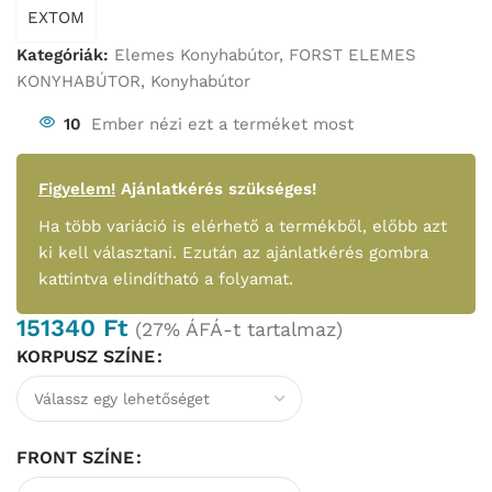
EXTOM
Kategóriák:
Elemes Konyhabútor
,
FORST ELEMES
KONYHABÚTOR
,
Konyhabútor
10
Ember nézi ezt a terméket most
Figyelem!
Ajánlatkérés szükséges!
Ha több variáció is elérhető a termékből, előbb azt
ki kell választani. Ezután az ajánlatkérés gombra
kattintva elindítható a folyamat.
151340
Ft
(27% ÁFÁ-t tartalmaz)
KORPUSZ SZÍNE
FRONT SZÍNE