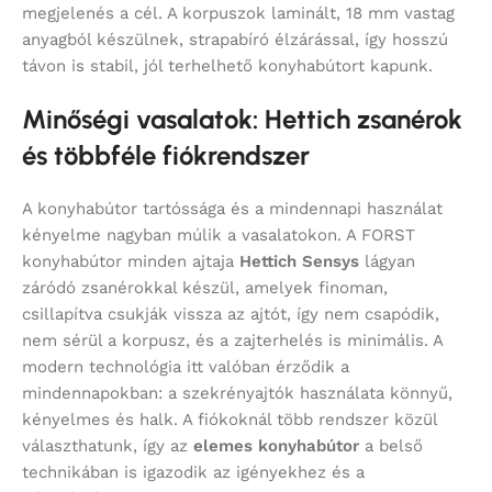
megjelenés a cél. A korpuszok laminált, 18 mm vastag
anyagból készülnek, strapabíró élzárással, így hosszú
távon is stabil, jól terhelhető konyhabútort kapunk.
Minőségi vasalatok: Hettich zsanérok
és többféle fiókrendszer
A konyhabútor tartóssága és a mindennapi használat
kényelme nagyban múlik a vasalatokon. A FORST
konyhabútor minden ajtaja
Hettich Sensys
lágyan
záródó zsanérokkal készül, amelyek finoman,
csillapítva csukják vissza az ajtót, így nem csapódik,
nem sérül a korpusz, és a zajterhelés is minimális. A
modern technológia itt valóban érződik a
mindennapokban: a szekrényajtók használata könnyű,
kényelmes és halk. A fiókoknál több rendszer közül
választhatunk, így az
elemes konyhabútor
a belső
technikában is igazodik az igényekhez és a