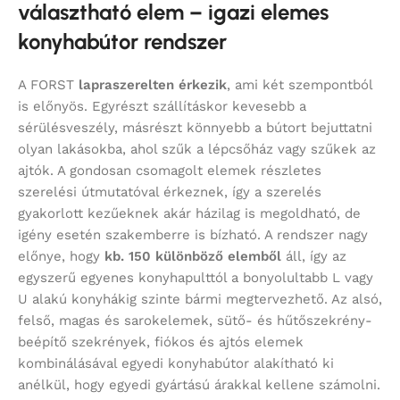
választható elem – igazi elemes
konyhabútor rendszer
A FORST
lapraszerelten érkezik
, ami két szempontból
is előnyös. Egyrészt szállításkor kevesebb a
sérülésveszély, másrészt könnyebb a bútort bejuttatni
olyan lakásokba, ahol szűk a lépcsőház vagy szűkek az
ajtók. A gondosan csomagolt elemek részletes
szerelési útmutatóval érkeznek, így a szerelés
gyakorlott kezűeknek akár házilag is megoldható, de
igény esetén szakemberre is bízható. A rendszer nagy
előnye, hogy
kb. 150 különböző elemből
áll, így az
egyszerű egyenes konyhapulttól a bonyolultabb L vagy
U alakú konyhákig szinte bármi megtervezhető. Az alsó,
felső, magas és sarokelemek, sütő- és hűtőszekrény-
beépítő szekrények, fiókos és ajtós elemek
kombinálásával egyedi konyhabútor alakítható ki
anélkül, hogy egyedi gyártású árakkal kellene számolni.