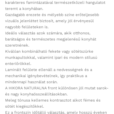
karakteres famintázatával természetközeli hangulatot
teremt a konyhában.
Gazdagabb erezete és mélyebb színe erőteljesebb
vizuális jelenlétet biztosít, amely jól érvényesül
nagyobb felületeken is.
Ideális választás azok számára, akik otthonos,
barátságos és természetes megjelenésű konyhát
szeretnének.
Kiválóan kombinálható fekete vagy sötétszürke
munkapultokkal, valamint ipari és modern stílusú
enteriőrökkel.
Laminált felülete ellenáll a nedvességnek és a
mechanikai igénybevételnek, így praktikus a
mindennapi használat során.
A HIKORA NATURALNA front különösen jól mutat sarok-
és nagy konyhaösszeállításokban.
Meleg tónusa kellemes kontrasztot alkot fémes és
sötét kiegészítőkkel.
Ez a frontszín időtálló választás, amely hosszú éveken