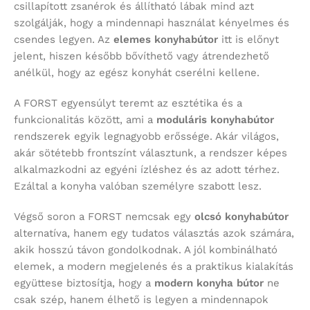
csillapított zsanérok és állítható lábak mind azt
szolgálják, hogy a mindennapi használat kényelmes és
csendes legyen. Az
elemes konyhabútor
itt is előnyt
jelent, hiszen később bővíthető vagy átrendezhető
anélkül, hogy az egész konyhát cserélni kellene.
A FORST egyensúlyt teremt az esztétika és a
funkcionalitás között, ami a
moduláris konyhabútor
rendszerek egyik legnagyobb erőssége. Akár világos,
akár sötétebb frontszínt választunk, a rendszer képes
alkalmazkodni az egyéni ízléshez és az adott térhez.
Ezáltal a konyha valóban személyre szabott lesz.
Végső soron a FORST nemcsak egy
olcsó konyhabútor
alternatíva, hanem egy tudatos választás azok számára,
akik hosszú távon gondolkodnak. A jól kombinálható
elemek, a modern megjelenés és a praktikus kialakítás
együttese biztosítja, hogy a
modern konyha bútor
ne
csak szép, hanem élhető is legyen a mindennapok