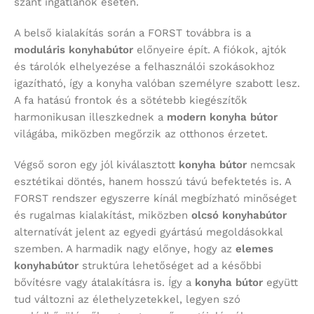
szánt ingatlanok esetén.
A belső kialakítás során a FORST továbbra is a
moduláris konyhabútor
előnyeire épít. A fiókok, ajtók
és tárolók elhelyezése a felhasználói szokásokhoz
igazítható, így a konyha valóban személyre szabott lesz.
A fa hatású frontok és a sötétebb kiegészítők
harmonikusan illeszkednek a
modern konyha bútor
világába, miközben megőrzik az otthonos érzetet.
Végső soron egy jól kiválasztott
konyha bútor
nemcsak
esztétikai döntés, hanem hosszú távú befektetés is. A
FORST rendszer egyszerre kínál megbízható minőséget
és rugalmas kialakítást, miközben
olcsó konyhabútor
alternatívát jelent az egyedi gyártású megoldásokkal
szemben. A harmadik nagy előnye, hogy az
elemes
konyhabútor
struktúra lehetőséget ad a későbbi
bővítésre vagy átalakításra is. Így a
konyha bútor
együtt
tud változni az élethelyzetekkel, legyen szó