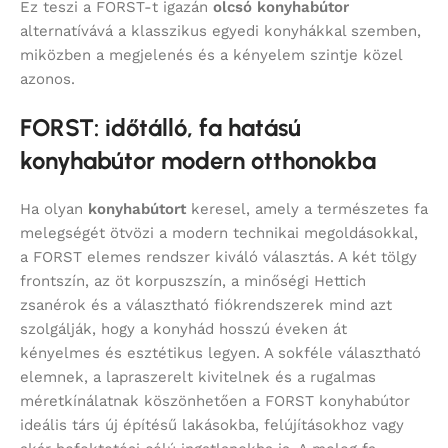
Ez teszi a FORST-t igazán
olcsó konyhabútor
alternatívává a klasszikus egyedi konyhákkal szemben,
miközben a megjelenés és a kényelem szintje közel
azonos.
FORST: időtálló, fa hatású
konyhabútor modern otthonokba
Ha olyan
konyhabútort
keresel, amely a természetes fa
melegségét ötvözi a modern technikai megoldásokkal,
a FORST elemes rendszer kiváló választás. A két tölgy
frontszín, az öt korpuszszín, a minőségi Hettich
zsanérok és a választható fiókrendszerek mind azt
szolgálják, hogy a konyhád hosszú éveken át
kényelmes és esztétikus legyen. A sokféle választható
elemnek, a lapraszerelt kivitelnek és a rugalmas
méretkínálatnak köszönhetően a FORST konyhabútor
ideális társ új építésű lakásokba, felújításokhoz vagy