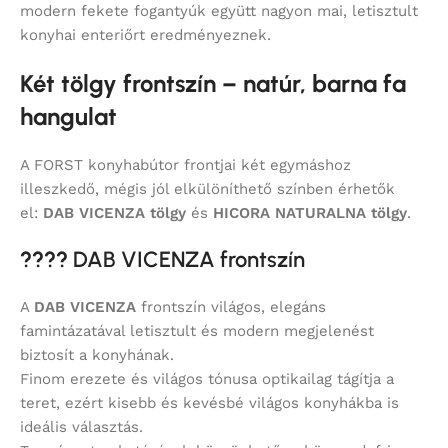
modern fekete fogantyúk együtt nagyon mai, letisztult
konyhai enteriőrt eredményeznek.
Két tölgy frontszín – natúr, barna fa
hangulat
A FORST konyhabútor frontjai két egymáshoz
illeszkedő, mégis jól elkülöníthető színben érhetők
el:
DAB VICENZA tölgy
és
HICORA NATURALNA tölgy
.
????
DAB VICENZA frontszín
A
DAB VICENZA
frontszín világos, elegáns
famintázatával letisztult és modern megjelenést
biztosít a konyhának.
Finom erezete és világos tónusa optikailag tágítja a
teret, ezért kisebb és kevésbé világos konyhákba is
ideális választás.