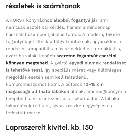
részletek is számítanak
A FORST konyhákhoz
alapból fogantyú jár
, ami
nemcsak esztétikai kérdés, hanem a mindennapi
használat szempontjából is fontos. A modern, fekete
fogantyúk jól állnak a tölgy frontoknak, ugyanakkor a
rendszer kompatibilis más színekkel és formákkal is,
ezért ha valaki később
szeretne fogantyút cserélni,
könnyen megteheti
. A gyártó
egyedi elemek rendelését
is lehetővé teszi
, így speciális méret vagy különleges
megoldás esetén sem kell feltétlenül
kompromisszumot kötni. A bútorok
10–15 cm
magasságú állítható lábakon
állnak, ami megkönnyíti a
beépítést, a vízszintezést és a takarítást is. A lábakat
takarólécek rejtik el, így az összkép egységes és
letisztult marad.
Lapraszerelt kivitel, kb. 150