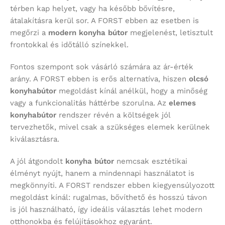
térben kap helyet, vagy ha később bővítésre,
átalakításra kerül sor. A FORST ebben az esetben is
megőrzi a
modern konyha bútor
megjelenést, letisztult
frontokkal és időtálló színekkel.
Fontos szempont sok vásárló számára az ár-érték
arány. A FORST ebben is erős alternatíva, hiszen
olcsó
konyhabútor
megoldást kínál anélkül, hogy a minőség
vagy a funkcionalitás háttérbe szorulna. Az
elemes
konyhabútor
rendszer révén a költségek jól
tervezhetők, mivel csak a szükséges elemek kerülnek
kiválasztásra.
A jól átgondolt
konyha bútor
nemcsak esztétikai
élményt nyújt, hanem a mindennapi használatot is
megkönnyíti. A FORST rendszer ebben kiegyensúlyozott
megoldást kínál: rugalmas, bővíthető és hosszú távon
is jól használható, így ideális választás lehet modern
otthonokba és felújításokhoz egyaránt.