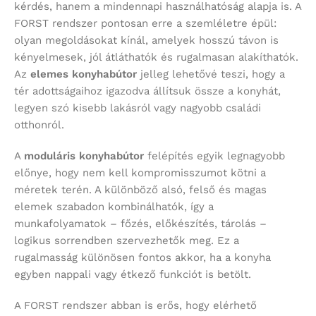
kérdés, hanem a mindennapi használhatóság alapja is. A
FORST rendszer pontosan erre a szemléletre épül:
olyan megoldásokat kínál, amelyek hosszú távon is
kényelmesek, jól átláthatók és rugalmasan alakíthatók.
Az
elemes konyhabútor
jelleg lehetővé teszi, hogy a
tér adottságaihoz igazodva állítsuk össze a konyhát,
legyen szó kisebb lakásról vagy nagyobb családi
otthonról.
A
moduláris konyhabútor
felépítés egyik legnagyobb
előnye, hogy nem kell kompromisszumot kötni a
méretek terén. A különböző alsó, felső és magas
elemek szabadon kombinálhatók, így a
munkafolyamatok – főzés, előkészítés, tárolás –
logikus sorrendben szervezhetők meg. Ez a
rugalmasság különösen fontos akkor, ha a konyha
egyben nappali vagy étkező funkciót is betölt.
A FORST rendszer abban is erős, hogy elérhető