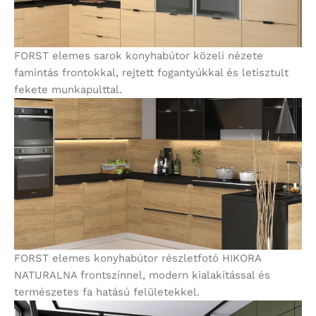
FORST elemes sarok konyhabútor közeli nézete
famintás frontokkal, rejtett fogantyúkkal és letisztult
fekete munkapulttal.
FORST elemes konyhabútor részletfotó HIKORA
NATURALNA frontszínnel, modern kialakítással és
természetes fa hatású felületekkel.