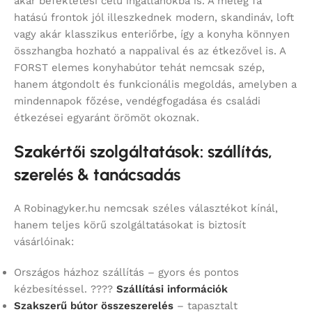
akár befektetési célú ingatlanokba is. A meleg fa
hatású frontok jól illeszkednek modern, skandináv, loft
vagy akár klasszikus enteriőrbe, így a konyha könnyen
összhangba hozható a nappalival és az étkezővel is. A
FORST elemes konyhabútor tehát nemcsak szép,
hanem átgondolt és funkcionális megoldás, amelyben a
mindennapok főzése, vendégfogadása és családi
étkezései egyaránt örömöt okoznak.
Szakértői szolgáltatások: szállítás,
szerelés & tanácsadás
A Robinagyker.hu nemcsak széles választékot kínál,
hanem teljes körű szolgáltatásokat is biztosít
vásárlóinak:
Országos házhoz szállítás – gyors és pontos
kézbesítéssel. ????
Szállítási információk
Szakszerű bútor összeszerelés
– tapasztalt