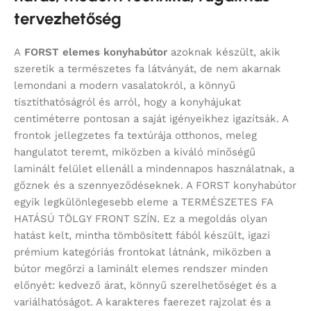
tervezhetőség
A
FORST elemes konyhabútor
azoknak készült, akik
szeretik a természetes fa látványát, de nem akarnak
lemondani a modern vasalatokról, a könnyű
tisztíthatóságról és arról, hogy a konyhájukat
centiméterre pontosan a saját igényeikhez igazítsák. A
frontok jellegzetes fa textúrája otthonos, meleg
hangulatot teremt, miközben a kiváló minőségű
laminált felület ellenáll a mindennapos használatnak, a
gőznek és a szennyeződéseknek. A FORST konyhabútor
egyik legkülönlegesebb eleme a TERMÉSZETES FA
HATÁSÚ TÖLGY FRONT SZÍN. Ez a megoldás olyan
hatást kelt, mintha tömbösített fából készült, igazi
prémium kategóriás frontokat látnánk, miközben a
bútor megőrzi a laminált elemes rendszer minden
előnyét: kedvező árat, könnyű szerelhetőséget és a
variálhatóságot. A karakteres faerezet rajzolat és a