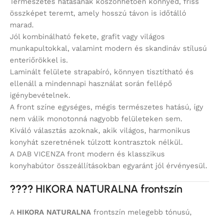
Természetes hatásának köszönhetően könnyed, friss
összképet teremt, amely hosszú távon is időtálló
marad.
Jól kombinálható fekete, grafit vagy világos
munkapultokkal, valamint modern és skandináv stílusú
enteriőrökkel is.
Laminált felülete strapabíró, könnyen tisztítható és
ellenáll a mindennapi használat során fellépő
igénybevételnek.
A front színe egységes, mégis természetes hatású, így
nem válik monotonná nagyobb felületeken sem.
Kiváló választás azoknak, akik világos, harmonikus
konyhát szeretnének túlzott kontrasztok nélkül.
A DAB VICENZA front modern és klasszikus
konyhabútor összeállításokban egyaránt jól érvényesül.
????
HIKORA NATURALNA frontszín
A
HIKORA NATURALNA
frontszín melegebb tónusú,