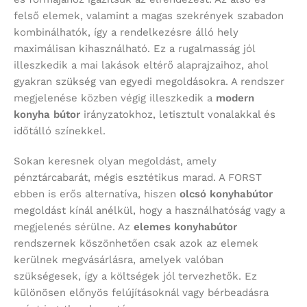
felső elemek, valamint a magas szekrények szabadon
kombinálhatók, így a rendelkezésre álló hely
maximálisan kihasználható. Ez a rugalmasság jól
illeszkedik a mai lakások eltérő alaprajzaihoz, ahol
gyakran szükség van egyedi megoldásokra. A rendszer
megjelenése közben végig illeszkedik a
modern
konyha bútor
irányzatokhoz, letisztult vonalakkal és
időtálló színekkel.
Sokan keresnek olyan megoldást, amely
pénztárcabarát, mégis esztétikus marad. A FORST
ebben is erős alternatíva, hiszen
olcsó konyhabútor
megoldást kínál anélkül, hogy a használhatóság vagy a
megjelenés sérülne. Az
elemes konyhabútor
rendszernek köszönhetően csak azok az elemek
kerülnek megvásárlásra, amelyek valóban
szükségesek, így a költségek jól tervezhetők. Ez
különösen előnyös felújításoknál vagy bérbeadásra