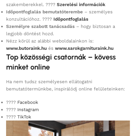
szakemberekkel. ????
Szerelési információk
Időpontfoglalás bemutatóterembe
– személyes
konzultációhoz. ????
Időpontfoglalás
Személyre szabott tanácsadás
– hogy biztosan a
legjobb döntést hozd.
Nézz körül az alábbi weboldalainkon is:
www.butoraink.hu
és
www.sarokgarnituraink.hu
Top közösségi csatornák – kövess
minket online
Ha nem tudsz személyesen ellátogatni
bemutatótermünkbe, inspirálódj online felületeinken:
????
Facebook
????
Instagram
????
TikTok