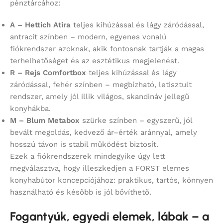
pénztárcához:
A – Hettich Atira
teljes kihúzással és lágy záródással,
antracit színben – modern, egyenes vonalú
fiókrendszer azoknak, akik fontosnak tartják a magas
terhelhetőséget és az esztétikus megjelenést.
R – Rejs Comfortbox
teljes kihúzással és lágy
záródással, fehér színben – megbízható, letisztult
rendszer, amely jól illik világos, skandináv jellegű
konyhákba.
M – Blum Metabox
szürke színben – egyszerű, jól
bevált megoldás, kedvező ár–érték aránnyal, amely
hosszú távon is stabil működést biztosít.
Ezek a fiókrendszerek mindegyike úgy lett
megválasztva, hogy illeszkedjen a FORST elemes
konyhabútor koncepciójához: praktikus, tartós, könnyen
használható és később is jól bővíthető.
Fogantyúk, egyedi elemek, lábak – a