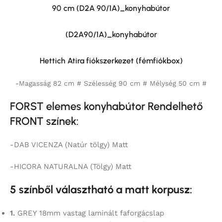
90 cm (D2A 90/1A)_konyhabútor
(D2A90/1A)_konyhabútor
Hettich Atira fiókszerkezet (fémfiókbox)
-Magasság 82 cm # Szélesség 90 cm # Mélység 50 cm #
FORST elemes konyhabútor Rendelhető
FRONT színek:
-DAB VICENZA (Natúr tölgy) Matt
-HICORA NATURALNA (Tölgy) Matt
5 színből választható a matt korpusz:
1.
GREY 18mm vastag laminált faforgácslap