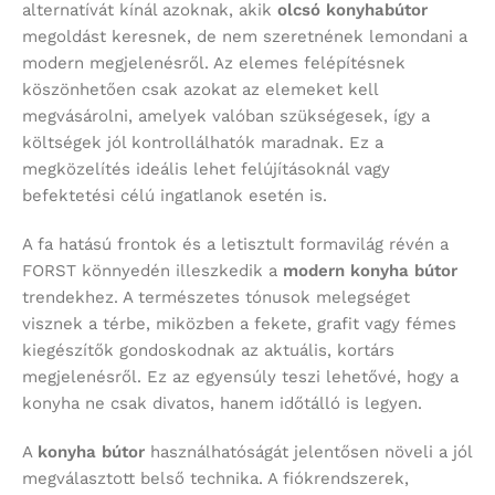
alternatívát kínál azoknak, akik
olcsó konyhabútor
megoldást keresnek, de nem szeretnének lemondani a
modern megjelenésről. Az elemes felépítésnek
köszönhetően csak azokat az elemeket kell
megvásárolni, amelyek valóban szükségesek, így a
költségek jól kontrollálhatók maradnak. Ez a
megközelítés ideális lehet felújításoknál vagy
befektetési célú ingatlanok esetén is.
A fa hatású frontok és a letisztult formavilág révén a
FORST könnyedén illeszkedik a
modern konyha bútor
trendekhez. A természetes tónusok melegséget
visznek a térbe, miközben a fekete, grafit vagy fémes
kiegészítők gondoskodnak az aktuális, kortárs
megjelenésről. Ez az egyensúly teszi lehetővé, hogy a
konyha ne csak divatos, hanem időtálló is legyen.
A
konyha bútor
használhatóságát jelentősen növeli a jól
megválasztott belső technika. A fiókrendszerek,