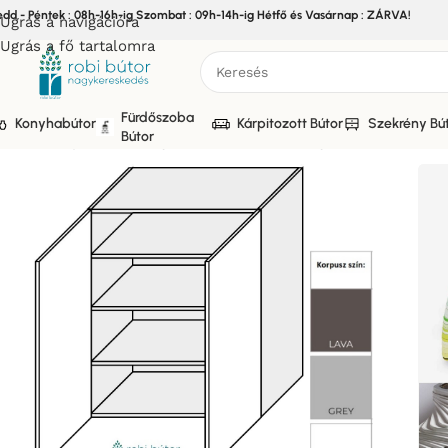
edd - Péntek : 08h-16h-ig Szombat : 09h-14h-ig Hétfő és Vasárnap : ZÁRVA!
Ugrás a navigációra
Ugrás a fő tartalomra
Fürdőszoba
Konyhabútor
Kárpitozott Bútor
Szekrény Bú
Bútor
Kezdőlap
/
Bútor
/
Konyhabútor
/
Elemes Konyhabútor
/
LIVOR