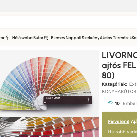
tor
Hálószoba Bútor
Elemes Nappali Szekrény
Akciós Termékek
Ko
NO KONYHABÚTOR MATT FRONTOS
/
LIVORNO KONYHABÚTOR 2-
LIVORN
ajtós FE
80)
Kategóriák:
Ex
KONYHABÚTOR
10
Ember
Figyelem!
Ajá
Ha több variá