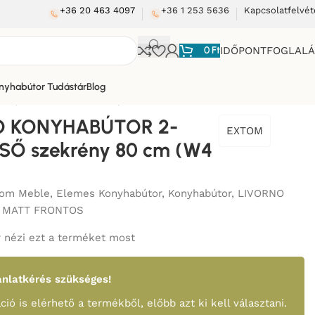
+36 20 463 4097
+36 1 253 5636
Kapcsolatfelvét
0
Ft
IDŐPONTFOGLAL
nyhabútor Tudástár
Blog
ajtós FELSŐ szekrény 80 cm (W4 80)
O KONYHABÚTOR 2-
EXTOM
LSŐ szekrény 80 cm (W4
tom Meble
,
Elemes Konyhabútor
,
Konyhabútor
,
LIVORNO
 MATT FRONTOS
 nézi ezt a terméket most
nlatkérés szükséges!
ció is elérhető a termékből, előbb azt ki kell választani.