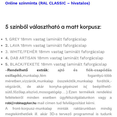
Online színminta (RAL CLASSIC – hivatalos)
5 színből választható a matt korpusz
:
1.
GREY 18mm vastag laminált faforgácslap
2.
LAVA 18mm vastag laminált faforgácslap
3. WHITE/FEHÉR 18mm vastag laminált faforgácslap
4.
DAB ARTISAN 18mm vastag laminált faforgácslap
5.
BLACK/FEKETE 18mm vastag laminált faforgácslap
–
Rendelhető extrák
: ajtó és fiók-csapódás
csillapító,
munkalap,fém foganttyú-több
méretben,vízzárók,munkalap összekötők,munkalap fordítók,-
végzárók, de akár konyha-gépészet is( beépíthető-
sütő,főzőlap,elszívó,mosogatógép….).Ezen termékek rendelési
feltételeiről minden esetben ügyfélszolgálatunkon vagy a
mail címen tud felvilágosítást kérni.
robi@robinagyker.hu
A front-korpusz-munkalap minták raktárunkban mindig
megtekinthetőek ill. akár 3D-s tervező programmal is tudunk