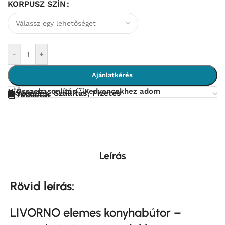
KORPUSZ SZÍN
-
+
Ajánlatkérés
Összehasonlítás
Kedvencekhez adom
Szerelés, Szállítás, Fizetés
Tudástár
Leírás
Rövid leírás:
LIVORNO elemes konyhabútor –