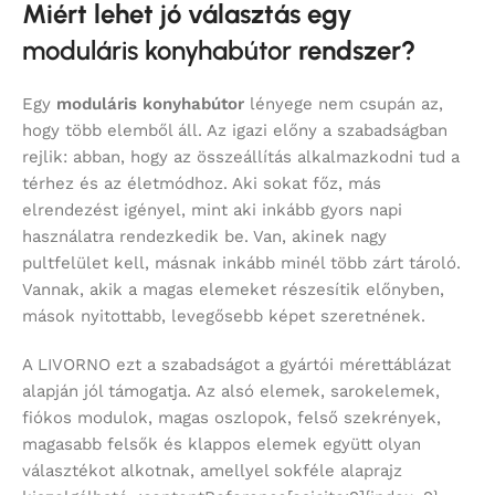
Miért lehet jó választás egy
moduláris konyhabútor
rendszer?
Egy
moduláris konyhabútor
lényege nem csupán az,
hogy több elemből áll. Az igazi előny a szabadságban
rejlik: abban, hogy az összeállítás alkalmazkodni tud a
térhez és az életmódhoz. Aki sokat főz, más
elrendezést igényel, mint aki inkább gyors napi
használatra rendezkedik be. Van, akinek nagy
pultfelület kell, másnak inkább minél több zárt tároló.
Vannak, akik a magas elemeket részesítik előnyben,
mások nyitottabb, levegősebb képet szeretnének.
A LIVORNO ezt a szabadságot a gyártói mérettáblázat
alapján jól támogatja. Az alsó elemek, sarokelemek,
fiókos modulok, magas oszlopok, felső szekrények,
magasabb felsők és klappos elemek együtt olyan
választékot alkotnak, amellyel sokféle alaprajz