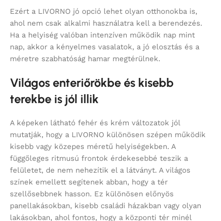
Ezért a LIVORNO jó opció lehet olyan otthonokba is,
ahol nem csak alkalmi használatra kell a berendezés.
Ha a helyiség valóban intenzíven működik nap mint
nap, akkor a kényelmes vasalatok, a jó elosztás és a
méretre szabhatóság hamar megtérülnek.
Világos enteriőrökbe és kisebb
terekbe is jól illik
A képeken látható fehér és krém változatok jól
mutatják, hogy a LIVORNO különösen szépen működik
kisebb vagy közepes méretű helyiségekben. A
függőleges ritmusú frontok érdekesebbé teszik a
felületet, de nem nehezítik el a látványt. A világos
színek emellett segítenek abban, hogy a tér
szellősebbnek hasson. Ez különösen előnyös
panellakásokban, kisebb családi házakban vagy olyan
lakásokban, ahol fontos, hogy a központi tér minél