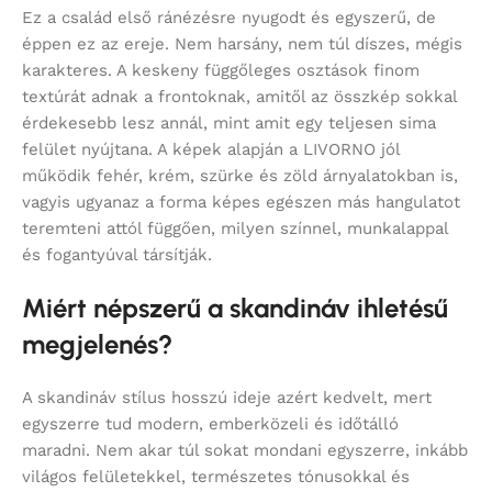
Ez a család első ránézésre nyugodt és egyszerű, de
éppen ez az ereje. Nem harsány, nem túl díszes, mégis
karakteres. A keskeny függőleges osztások finom
textúrát adnak a frontoknak, amitől az összkép sokkal
érdekesebb lesz annál, mint amit egy teljesen sima
felület nyújtana. A képek alapján a LIVORNO jól
működik fehér, krém, szürke és zöld árnyalatokban is,
vagyis ugyanaz a forma képes egészen más hangulatot
teremteni attól függően, milyen színnel, munkalappal
és fogantyúval társítják.
Miért népszerű a skandináv ihletésű
megjelenés?
A skandináv stílus hosszú ideje azért kedvelt, mert
egyszerre tud modern, emberközeli és időtálló
maradni. Nem akar túl sokat mondani egyszerre, inkább
világos felületekkel, természetes tónusokkal és