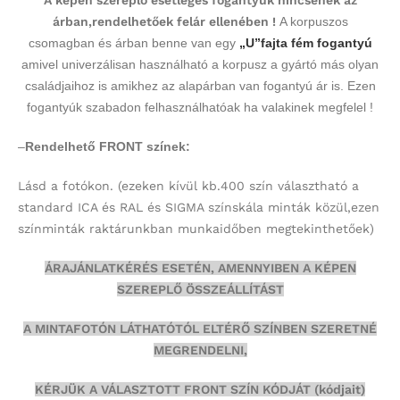
A képen szereplő esetleges fogantyúk nincsenek az
árban,rendelhetőek felár ellenében !
A korpuszos
csomagban és árban benne van egy
„U”fajta fém fogantyú
amivel univerzálisan használható a korpusz a gyártó más olyan
családjaihoz is amikhez az alapárban van fogantyú ár is. Ezen
fogantyúk szabadon felhasználhatóak ha valakinek megfelel !
–
Rendelhető FRONT színek:
Lásd a fotókon.
(ezeken kívül kb.400 szín választható a
standard ICA és RAL és SIGMA színskála minták közül,ezen
színminták
raktárunkban munkaidőben megtekinthetőek)
ÁRAJÁNLATKÉRÉS ESETÉN, AMENNYIBEN A KÉPEN
SZEREPLŐ ÖSSZEÁLLÍTÁST
A MINTAFOTÓN LÁTHATÓTÓL ELTÉRŐ SZÍNBEN SZERETNÉ
MEGRENDELNI,
KÉRJÜK A VÁLASZTOTT FRONT SZÍN KÓDJÁT (kódjait)