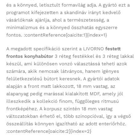
és a könnyed, letisztult formavilág adja. A gyártó ezt a
programot kifejezetten a skandináv irányt kedvelő
vásárlóknak ajánlja, ahol a természetesség, a
minimalizmus és a könnyed összhatás egyszerre
fontos. :contentReference[oaicite:1]{index=1}
A megadott specifikáció szerint a LIVORNO
festett
frontos konyhabútor
3 réteg festékkel és 3 réteg lakkal
készül, ami különösen vonzó választássá teheti azok
számára, akik nemcsak látványos, hanem igényes
felületkezelésű bútort keresnek. A gyártói adatok
alapján a front matt lakkozott, 18 mm vastag, az
alapanyag pedig marással kialakított MDF, amely jól
illeszkedik a kollekció finom, függőleges ritmusú
frontképéhez. A korpusz szintén 18 mm vastag
változatokban érhető el, több színopcióval, így a végső
összeállítás könnyen igazítható az adott enteriőrhöz.
:contentReference[oaicite:2]{index=2}