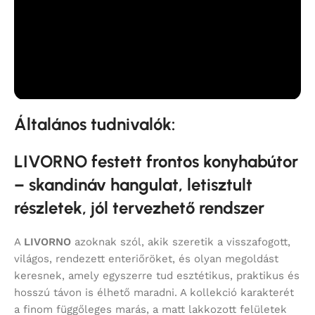
Általános tudnivalók:
LIVORNO festett frontos konyhabútor
– skandináv hangulat, letisztult
részletek, jól tervezhető rendszer
A
LIVORNO
azoknak szól, akik szeretik a visszafogott,
világos, rendezett enteriőröket, és olyan megoldást
keresnek, amely egyszerre tud esztétikus, praktikus és
hosszú távon is élhető maradni. A kollekció karakterét
a finom függőleges marás, a matt lakkozott felületek