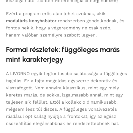
kiszolgálható. :contentReference[oaicite:9]{index=9}
Ezért a program erős alap lehet azoknak, akik
moduláris konyhabútor
rendszerben gondolkodnak, és
fontos nekik, hogy a végeredmény ne csak szép,
hanem valóban személyre szabott legyen.
Formai részletek: függőleges marás
mint karakterjegy
A LIVORNO egyik legfontosabb sajátossága a függőleges
tagolás. Ez a fajta megoldás egyszerre dekoratív és
visszafogott. Nem annyira klasszikus, mint egy mély
keretes marás, de sokkal izgalmasabb annál, mint egy
teljesen sík felület. Ettől a kollekció dinamikusabb,
mégsem lesz túl díszes. A függőleges vonalvezetés
ráadásul optikailag nyújtja a frontokat, így az egész
összeállítás elegánsabbnak és rendezettebbnek hat.