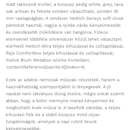
matt lakkozott kivitel, a korpusz pedig white, grey, lava,
oak artisan és fekete színben választható, szintén 18
mm vastagságban. A rendszer Hettich Sensys soft close
pántokat használ, vagyis a nyitás-zárás kényelmesebb
és csendesebb működésre van hangolva. Fiókos
elemeknél többféle sínrendszer közül lehet választani:
elérhető Hettich Atira teljes kihúzással és csillapítással,
Rejs Comfortbox teljes kihúzással és csillapítással,
illetve Blum Metabox szürke kivitelben.
:contentReference[oaicite:4]{index=4}
Ezek az adatok nemcsak műszaki részletek, hanem a
használhatóság szempontjából is lényegesek. A jó
vasalat nem látványos dolog elsőre, mégis sokat számít
abban, hogy a bútor mennyire marad kényelmes és
megbízható évek múlva is. A lassított záródás, a teljes
kihúzású fiók és a stabil korpusz mind olyan
tulajdonságok, amelyek a napi rutint teszik
kényelmesebbé.