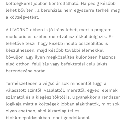
költségkeret jobban kontrollálható. Ha pedig később
lehet bővíteni, a beruházás nem egyszerre terheli meg
a költségvetést.
A LIVORNO ebben is jó irány lehet, mert a program
moduláris és széles méretválasztékkal dolgozik. Ez
lehetővé teszi, hogy kisebb induló összeállítás is
készülhessen, majd később további elemekkel
bővüljön. Egy ilyen megközelítés különösen hasznos
első otthon, felújítás vagy befektetési célú lakás
berendezése során.
Természetesen a végső ár sok mindentől függ: a
választott színtől, vasalattól, mérettől, egyedi elemek
számától és a kiegészítőktől is. Ugyanakkor a rendszer
logikája miatt a költségek jobban alakíthatók, mint sok
olyan esetben, ahol kizárólag teljes
blokkmegoldásokban lehet gondolkodni.