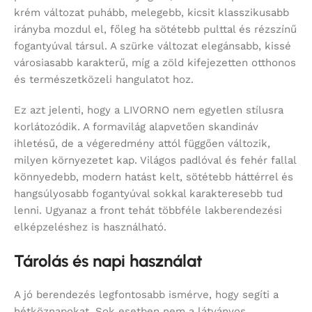
krém változat puhább, melegebb, kicsit klasszikusabb
irányba mozdul el, főleg ha sötétebb pulttal és rézszínű
fogantyúval társul. A szürke változat elegánsabb, kissé
városiasabb karakterű, míg a zöld kifejezetten otthonos
és természetközeli hangulatot hoz.
Ez azt jelenti, hogy a LIVORNO nem egyetlen stílusra
korlátozódik. A formavilág alapvetően skandináv
ihletésű, de a végeredmény attól függően változik,
milyen környezetet kap. Világos padlóval és fehér fallal
könnyedebb, modern hatást kelt, sötétebb háttérrel és
hangsúlyosabb fogantyúval sokkal karakteresebb tud
lenni. Ugyanaz a front tehát többféle lakberendezési
elképzeléshez is használható.
Tárolás és napi használat
A jó berendezés legfontosabb ismérve, hogy segíti a
hétköznapokat. Sok esetben nem a látványos