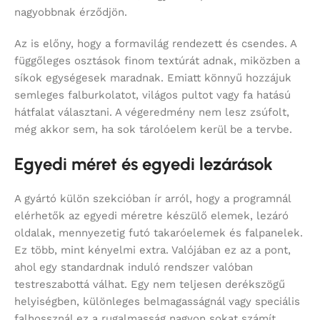
nagyobbnak érződjön.
Az is előny, hogy a formavilág rendezett és csendes. A
függőleges osztások finom textúrát adnak, miközben a
síkok egységesek maradnak. Emiatt könnyű hozzájuk
semleges falburkolatot, világos pultot vagy fa hatású
hátfalat választani. A végeredmény nem lesz zsúfolt,
még akkor sem, ha sok tárolóelem kerül be a tervbe.
Egyedi méret és egyedi lezárások
A gyártó külön szekcióban ír arról, hogy a programnál
elérhetők az egyedi méretre készülő elemek, lezáró
oldalak, mennyezetig futó takaróelemek és falpanelek.
Ez több, mint kényelmi extra. Valójában ez az a pont,
ahol egy standardnak induló rendszer valóban
testreszabottá válhat. Egy nem teljesen derékszögű
helyiségben, különleges belmagasságnál vagy speciális
falhossznál ez a rugalmasság nagyon sokat számít.