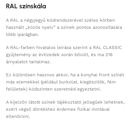
RAL színskála
A RAL a négyjegyű kódrendszerével széles körben
használt „közös nyelv” a színek pontos azonosítására
több iparágban.
A RAL-farben hivatalos leírása szerint a RAL CLASSIC
gyűjtemény az évtizedek során bővült, és ma 216
árnyalatot tartalmaz.
Ez különösen hasznos akkor, ha a konyhai front színét
más elemekkel (például burkolat, kiegészítők, fém
felületek) kódszinten szeretnéd egyeztetni.
A kijelzőn látott színek tájékoztató jellegűek lehetnek,
ezért végső döntéshez érdemes fizikai mintával
ellenőrizni.