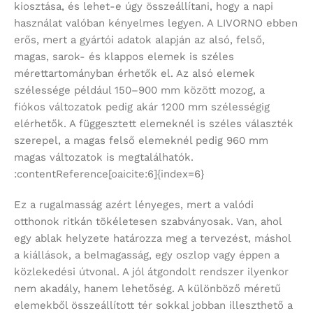
kiosztása, és lehet-e úgy összeállítani, hogy a napi
használat valóban kényelmes legyen. A LIVORNO ebben
erős, mert a gyártói adatok alapján az alsó, felső,
magas, sarok- és klappos elemek is széles
mérettartományban érhetők el. Az alsó elemek
szélessége például 150–900 mm között mozog, a
fiókos változatok pedig akár 1200 mm szélességig
elérhetők. A függesztett elemeknél is széles választék
szerepel, a magas felső elemeknél pedig 960 mm
magas változatok is megtalálhatók.
:contentReference[oaicite:6]{index=6}
Ez a rugalmasság azért lényeges, mert a valódi
otthonok ritkán tökéletesen szabványosak. Van, ahol
egy ablak helyzete határozza meg a tervezést, máshol
a kiállások, a belmagasság, egy oszlop vagy éppen a
közlekedési útvonal. A jól átgondolt rendszer ilyenkor
nem akadály, hanem lehetőség. A különböző méretű
elemekből összeállított tér sokkal jobban illeszthető a