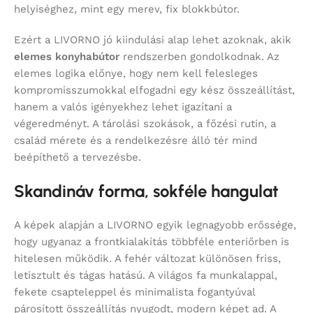
helyiséghez, mint egy merev, fix blokkbútor.
Ezért a LIVORNO jó kiindulási alap lehet azoknak, akik
elemes konyhabútor
rendszerben gondolkodnak. Az
elemes logika előnye, hogy nem kell felesleges
kompromisszumokkal elfogadni egy kész összeállítást,
hanem a valós igényekhez lehet igazítani a
végeredményt. A tárolási szokások, a főzési rutin, a
család mérete és a rendelkezésre álló tér mind
beépíthető a tervezésbe.
Skandináv forma, sokféle hangulat
A képek alapján a LIVORNO egyik legnagyobb erőssége,
hogy ugyanaz a frontkialakítás többféle enteriőrben is
hitelesen működik. A fehér változat különösen friss,
letisztult és tágas hatású. A világos fa munkalappal,
fekete csapteleppel és minimalista fogantyúval
párosított összeállítás nyugodt, modern képet ad. A