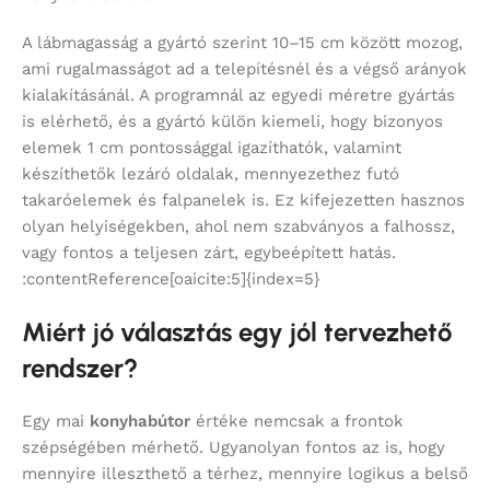
A lábmagasság a gyártó szerint 10–15 cm között mozog,
ami rugalmasságot ad a telepítésnél és a végső arányok
kialakításánál. A programnál az egyedi méretre gyártás
is elérhető, és a gyártó külön kiemeli, hogy bizonyos
elemek 1 cm pontossággal igazíthatók, valamint
készíthetők lezáró oldalak, mennyezethez futó
takaróelemek és falpanelek is. Ez kifejezetten hasznos
olyan helyiségekben, ahol nem szabványos a falhossz,
vagy fontos a teljesen zárt, egybeépített hatás.
:contentReference[oaicite:5]{index=5}
Miért jó választás egy jól tervezhető
rendszer?
Egy mai
konyhabútor
értéke nemcsak a frontok
szépségében mérhető. Ugyanolyan fontos az is, hogy
mennyire illeszthető a térhez, mennyire logikus a belső