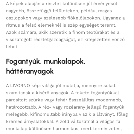
A képek alapján a részlet különösen jól érvényesül
nagyobb, összefüggő felületeken, például magas
oszlopokon vagy szélesebb fiókelőlapokon. Ugyanez a
ritmus a felső elemeknél is szép egységet teremt.
Azok számára, akik szeretik a finom textúrákat és a
visszafogott részletgazdagságot, ez kifejezetten vonzó
lehet.
Fogantyúk, munkalapok,
háttéranyagok
A LIVORNO képi világa jól mutatja, mennyire sokat
számítanak a kísérő anyagok. A fekete fogantyúkkal
párosított szürke vagy fehér összeállítás modernebb,
határozottabb. A réz- vagy rozéarany jellegű fogantyúk
melegebb, kifinomultabb irányba viszik a látványt, főleg
krémes árnyalatokkal. A zöld változatnál a világos fa
munkalap különösen harmonikus, mert természetes,