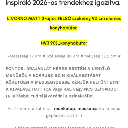
inspiráló 2026-os trendekhez igazítva.
LIVORNO MATT 2-ajtós FELSŐ szekrény 90 cm elemes
konyhabútor
(W3 90)_konyhabútor
-Magasság 72 cm # Szélesség 90 cm # Mélység 32,5 cm #
FONTOS: ÁRAJÁNLAT KÉRÉS ESETÉN A LENYÍLÓ
MENÜBŐL A KORPUSZ SZÍN KIVÁLASZTÁSÁT
KÖVETŐEN A MEGJEGYZÉSBE KÉRJÜK FELTÜNTETNI
A KIVÁLASZTOTT ICA vagy RAL vagy NCS SZÍNKÓDOT
(a leírásból tud tájékozódni a színekről)!!!
Az ár nem tartalmaz :
munkalap
,
mos.tálca
és konyha
gépészet árat ! ! !