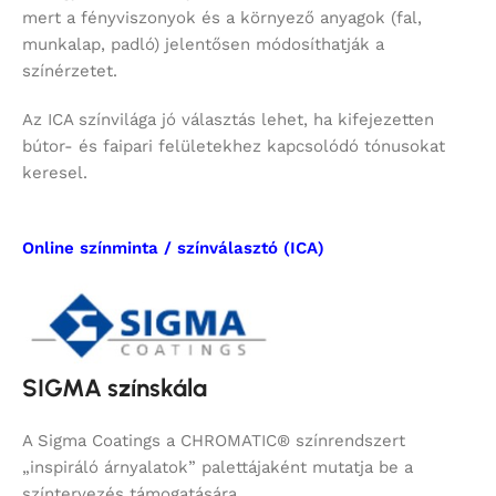
mert a fényviszonyok és a környező anyagok (fal,
munkalap, padló) jelentősen módosíthatják a
színérzetet.
Az ICA színvilága jó választás lehet, ha kifejezetten
bútor- és faipari felületekhez kapcsolódó tónusokat
keresel.
Online színminta / színválasztó (ICA)
SIGMA színskála
A Sigma Coatings a CHROMATIC® színrendszert
„inspiráló árnyalatok” palettájaként mutatja be a
színtervezés támogatására.