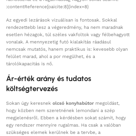
:contentReference[oaicite:8]{index=8}
Az egyedi lezárások vizuálisan is fontosak. Sokkal
rendezettebb lesz a végeredmény, ha nem maradnak
esetlen hézagok, túl széles vakfoltok vagy félbehagyott
vonalak. A mennyezetig futó kialakítás ráadásul
nemcsak mutatós, hanem praktikus is: kevesebb olyan
felület marad, ahol a por megülhet, és a
tárolókapacitás is nő.
Ár-érték arány és tudatos
költségtervezés
Sokan úgy keresnek
olcsó konyhabútor
megoldást,
hogy közben nem szeretnének lemondani a szép
megjelenésről. Ebben a kérdésben sokat számít, hogy
egy rendszer mennyire rugalmas. Ha csak a valóban
szükséges elemek kerülnek be a tervbe, a