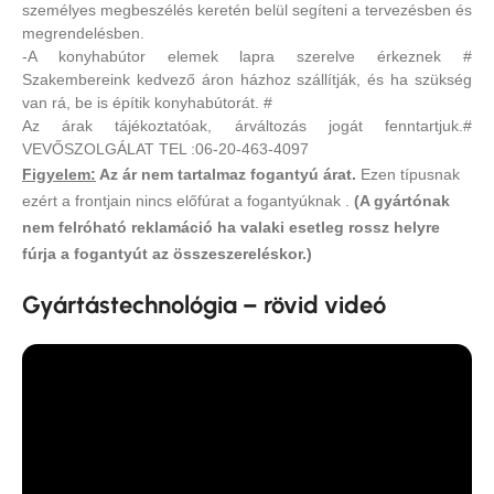
személyes megbeszélés keretén belül segíteni a tervezésben és
megrendelésben.
-A konyhabútor elemek lapra szerelve érkeznek #
Szakembereink kedvező áron házhoz szállítják, és ha szükség
van rá, be is építik konyhabútorát. #
Az árak tájékoztatóak, árváltozás jogát fenntartjuk.#
VEVŐSZOLGÁLAT TEL :06-20-463-4097
Figyelem:
Az ár nem tartalmaz fogantyú árat.
Ezen típusnak
ezért a frontjain nincs előfúrat a fogantyúknak .
(A gyártónak
nem felróható reklamáció ha valaki esetleg rossz helyre
fúrja a fogantyút az összeszereléskor.)
Gyártástechnológia – rövid videó