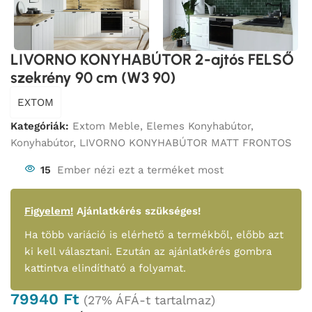
LIVORNO KONYHABÚTOR 2-ajtós FELSŐ
szekrény 90 cm (W3 90)
EXTOM
Kategóriák:
Extom Meble
,
Elemes Konyhabútor
,
Konyhabútor
,
LIVORNO KONYHABÚTOR MATT FRONTOS
15
Ember nézi ezt a terméket most
Figyelem!
Ajánlatkérés szükséges!
Ha több variáció is elérhető a termékből, előbb azt
ki kell választani. Ezután az ajánlatkérés gombra
kattintva elindítható a folyamat.
79940
Ft
(27% ÁFÁ-t tartalmaz)