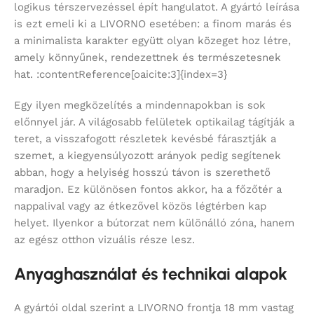
logikus térszervezéssel épít hangulatot. A gyártó leírása
is ezt emeli ki a LIVORNO esetében: a finom marás és
a minimalista karakter együtt olyan közeget hoz létre,
amely könnyűnek, rendezettnek és természetesnek
hat. :contentReference[oaicite:3]{index=3}
Egy ilyen megközelítés a mindennapokban is sok
előnnyel jár. A világosabb felületek optikailag tágítják a
teret, a visszafogott részletek kevésbé fárasztják a
szemet, a kiegyensúlyozott arányok pedig segítenek
abban, hogy a helyiség hosszú távon is szerethető
maradjon. Ez különösen fontos akkor, ha a főzőtér a
nappalival vagy az étkezővel közös légtérben kap
helyet. Ilyenkor a bútorzat nem különálló zóna, hanem
az egész otthon vizuális része lesz.
Anyaghasználat és technikai alapok
A gyártói oldal szerint a LIVORNO frontja 18 mm vastag