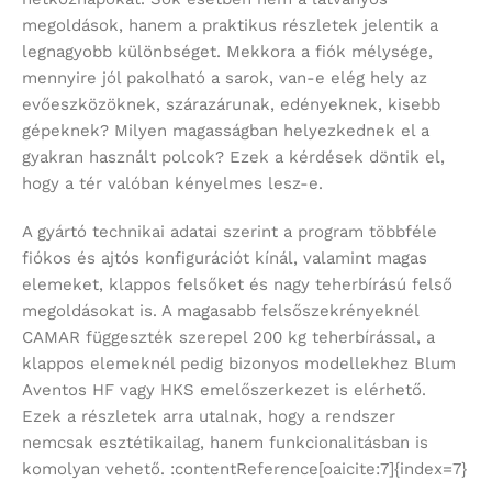
megoldások, hanem a praktikus részletek jelentik a
legnagyobb különbséget. Mekkora a fiók mélysége,
mennyire jól pakolható a sarok, van-e elég hely az
evőeszközöknek, szárazárunak, edényeknek, kisebb
gépeknek? Milyen magasságban helyezkednek el a
gyakran használt polcok? Ezek a kérdések döntik el,
hogy a tér valóban kényelmes lesz-e.
A gyártó technikai adatai szerint a program többféle
fiókos és ajtós konfigurációt kínál, valamint magas
elemeket, klappos felsőket és nagy teherbírású felső
megoldásokat is. A magasabb felsőszekrényeknél
CAMAR függeszték szerepel 200 kg teherbírással, a
klappos elemeknél pedig bizonyos modellekhez Blum
Aventos HF vagy HKS emelőszerkezet is elérhető.
Ezek a részletek arra utalnak, hogy a rendszer
nemcsak esztétikailag, hanem funkcionalitásban is
komolyan vehető. :contentReference[oaicite:7]{index=7}