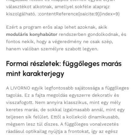
választékot alkotnak, amellyel sokféle alaprajz
kiszolgálható. :contentReference[oaicite:9]{index=9}
Ezért a program erős alap lehet azoknak, akik
moduláris konyhabútor
rendszerben gondolkodnak, és
fontos nekik, hogy a végeredmény ne csak szép,
hanem valóban személyre szabott legyen.
Formai részletek: függőleges marás
mint karakterjegy
A LIVORNO egyik legfontosabb sajátossága a függőleges
tagolás. Ez a fajta megoldás egyszerre dekoratív és
visszafogott. Nem annyira klasszikus, mint egy mély
keretes marás, de sokkal izgalmasabb annál, mint egy
teljesen sík felület. Ettől a kollekció dinamikusabb,
mégsem lesz túl díszes. A függőleges vonalvezetés
ráadásul optikailag nyújtja a frontokat, így az egész