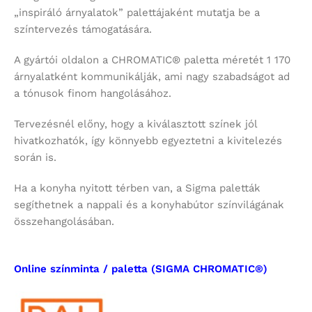
„inspiráló árnyalatok” palettájaként mutatja be a
színtervezés támogatására.
A gyártói oldalon a CHROMATIC® paletta méretét 1 170
árnyalatként kommunikálják, ami nagy szabadságot ad
a tónusok finom hangolásához.
Tervezésnél előny, hogy a kiválasztott színek jól
hivatkozhatók, így könnyebb egyeztetni a kivitelezés
során is.
Ha a konyha nyitott térben van, a Sigma paletták
segíthetnek a nappali és a konyhabútor színvilágának
összehangolásában.
Online színminta / paletta (SIGMA CHROMATIC®)