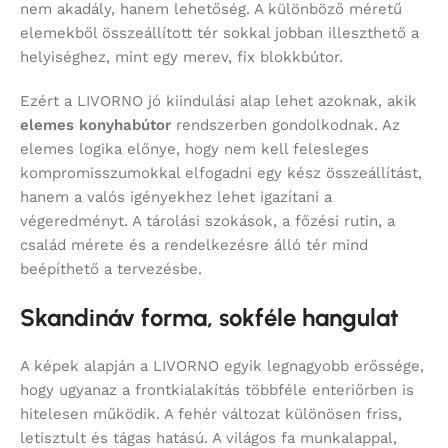
nem akadály, hanem lehetőség. A különböző méretű
elemekből összeállított tér sokkal jobban illeszthető a
helyiséghez, mint egy merev, fix blokkbútor.
Ezért a LIVORNO jó kiindulási alap lehet azoknak, akik
elemes konyhabútor
rendszerben gondolkodnak. Az
elemes logika előnye, hogy nem kell felesleges
kompromisszumokkal elfogadni egy kész összeállítást,
hanem a valós igényekhez lehet igazítani a
végeredményt. A tárolási szokások, a főzési rutin, a
család mérete és a rendelkezésre álló tér mind
beépíthető a tervezésbe.
Skandináv forma, sokféle hangulat
A képek alapján a LIVORNO egyik legnagyobb erőssége,
hogy ugyanaz a frontkialakítás többféle enteriőrben is
hitelesen működik. A fehér változat különösen friss,
letisztult és tágas hatású. A világos fa munkalappal,