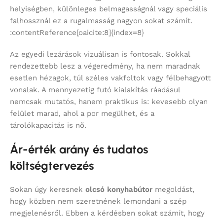
helyiségben, különleges belmagasságnál vagy speciális
falhossznál ez a rugalmasság nagyon sokat számít.
:contentReference[oaicite:8]{index=8}
Az egyedi lezárások vizuálisan is fontosak. Sokkal
rendezettebb lesz a végeredmény, ha nem maradnak
esetlen hézagok, túl széles vakfoltok vagy félbehagyott
vonalak. A mennyezetig futó kialakítás ráadásul
nemcsak mutatós, hanem praktikus is: kevesebb olyan
felület marad, ahol a por megülhet, és a
tárolókapacitás is nő.
Ár-érték arány és tudatos
költségtervezés
Sokan úgy keresnek
olcsó konyhabútor
megoldást,
hogy közben nem szeretnének lemondani a szép
megjelenésről. Ebben a kérdésben sokat számít, hogy