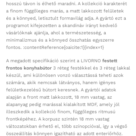
hosszú távon is élhető maradni. A kollekció karakterét
a finom függőleges marás, a matt lakkozott felületek
és a könnyed, letisztult formavilág adja. A gyártó ezt a
programot kifejezetten a skandináv irányt kedvelő
vásárlóknak ajánlja, ahol a természetesség, a
minimalizmus és a könnyed összhatás egyszerre
fontos. :contentReference[oaicite:1]{index=1}
A megadott specifikáció szerint a LIVORNO
festett
frontos konyhabútor
3 réteg festékkel és 3 réteg lakkal
készül, ami különösen vonzó választássá teheti azok
számára, akik nemcsak látványos, hanem igényes
felületkezelésű bútort keresnek. A gyártói adatok
alapján a front matt lakkozott, 18 mm vastag, az
alapanyag pedig marással kialakított MDF, amely jól
illeszkedik a kollekció finom, függőleges ritmusú
frontképéhez. A korpusz szintén 18 mm vastag
változatokban érhető el, több színopcióval, így a végső
összeállítás könnyen igazítható az adott enteriőrhöz.