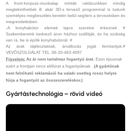
A front-korpusz-munkalap minták raktárunkban mindig
megtekinthetőek ill. akár 3D-s tervező programmal is tudunk
személyes megbeszélés keretén belül segíteni a tervezésben és
megrendelésben.
-A konyhabútor elemek lapra szerelve érkeznek #
Szakembereink kedvező áron házhoz szállítják, és ha szükség
van rá, be is építik konyhabútorát. #
Az árak tájékoztatóak, árváltozás jogát fenntartjuk.#
VEVŐSZOLGÁLAT TEL :06-20-463-4097
Figyelem:
Az ár nem tartalmaz fogantyú árat.
Ezen típusnak
ezért a frontjain nincs előfúrat a fogantyúknak .
(A gyártónak
nem felróható reklamáció ha valaki esetleg rossz helyre
fúrja a fogantyút az összeszereléskor.)
Gyártástechnológia – rövid videó