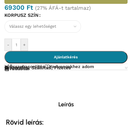
69300
Ft
(27% ÁFÁ-t tartalmaz)
KORPUSZ SZÍN
-
+
Ajánlatkérés
Összehasonlítás
Kedvencekhez adom
Szerelés, Szállítás, Fizetés
Tudástár
Leírás
Rövid leírás: