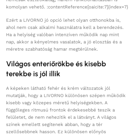
komolyan vehető. :contentReference[oaicite:7]{index=7}
Ezért a LIVORNO jó opció lehet olyan otthonokba is,
ahol nem csak alkalmi használatra kell a berendezés.
Ha a helyiség valóban intenzíven működik nap mint
nap, akkor a kényelmes vasalatok, a jó elosztás és a
méretre szabhatóság hamar megtérülnek.
Világos enteriőrökbe és kisebb
terekbe is jól illik
A képeken látható fehér és krém változatok jól
mutatják, hogy a LIVORNO különösen szépen működik
kisebb vagy közepes méretű helyiségekben. A
függőleges ritmusú frontok érdekesebbé teszik a
felületet, de nem nehezítik el a látványt. A világos
színek emellett segítenek abban, hogy a tér
szellősebbnek hasson. Ez különösen előnyös