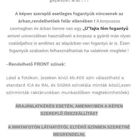
gépészet árat ! ! !
A képen szereplő esetleges fogantyúk nincsenek az
árban,rendelhetőek felár ellenében !
A korpuszos
csomagban és árban benne van egy
„U”fajta fém fogantyú
amivel univerzálisan használható a korpusz a gyártó más olyan
családjaihoz is amikhez az alapárban van fogantyú ár is. Ezen
fogantyúk szabadon felhasználhatóak ha valakinek megfelel !
–
Rendelhető FRONT színek:
Lásd a fotókon.
(ezeken kívül kb.400 szín választható a
standard ICA és RAL és SIGMA színskála minták közül,ezen
színminták
raktárunkban munkaidőben megtekinthetőek)
ÁRAJÁNLATKÉRÉS ESETÉN, AMENNYIBEN A KÉPEN
SZEREPLŐ ÖSSZEÁLLÍTÁST
A MINTAFOTÓN LÁTHATÓTÓL ELTÉRŐ SZÍNBEN SZERETNÉ
MEGRENDELNI,