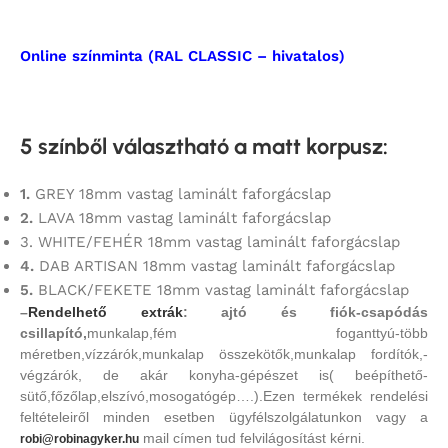
Online színminta (RAL CLASSIC – hivatalos)
5 színből választható a matt korpusz
:
1.
GREY 18mm vastag laminált faforgácslap
2.
LAVA 18mm vastag laminált faforgácslap
3. WHITE/FEHÉR 18mm vastag laminált faforgácslap
4.
DAB ARTISAN 18mm vastag laminált faforgácslap
5.
BLACK/FEKETE 18mm vastag laminált faforgácslap
–
Rendelhető extrák
: ajtó és fiók-csapódás
csillapító,
munkalap,fém foganttyú-több
méretben,vízzárók,munkalap összekötők,munkalap fordítók,-
végzárók, de akár konyha-gépészet is( beépíthető-
sütő,főzőlap,elszívó,mosogatógép….).Ezen termékek rendelési
feltételeiről minden esetben ügyfélszolgálatunkon vagy a
mail címen tud felvilágosítást kérni.
robi@robinagyker.hu