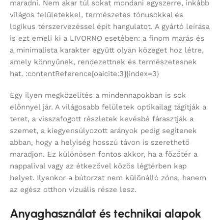
maradni. Nem akar túl sokat mondani egyszerre, inkább
világos felületekkel, természetes tónusokkal és
logikus térszervezéssel épít hangulatot. A gyártó leírása
is ezt emeli ki a LIVORNO esetében: a finom marás és
a minimalista karakter együtt olyan közeget hoz létre,
amely könnyűnek, rendezettnek és természetesnek
hat. :contentReference[oaicite:3]{index=3}
Egy ilyen megközelítés a mindennapokban is sok
előnnyel jár. A világosabb felületek optikailag tágítják a
teret, a visszafogott részletek kevésbé fárasztják a
szemet, a kiegyensúlyozott arányok pedig segítenek
abban, hogy a helyiség hosszú távon is szerethető
maradjon. Ez különösen fontos akkor, ha a főzőtér a
nappalival vagy az étkezővel közös légtérben kap
helyet. Ilyenkor a bútorzat nem különálló zóna, hanem
az egész otthon vizuális része lesz.
Anyaghasználat és technikai alapok