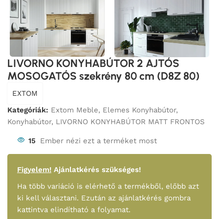
LIVORNO KONYHABÚTOR 2 AJTÓS
MOSOGATÓS szekrény 80 cm (D8Z 80)
EXTOM
Kategóriák:
Extom Meble
,
Elemes Konyhabútor
,
Konyhabútor
,
LIVORNO KONYHABÚTOR MATT FRONTOS
15
Ember nézi ezt a terméket most
Figyelem!
Ajánlatkérés szükséges!
Ha több variáció is elérhető a termékből, előbb azt
ki kell választani. Ezután az ajánlatkérés gombra
kattintva elindítható a folyamat.