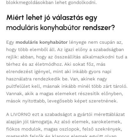
blokkmegoldásokban lehet gondolkodni.
Miért lehet jó választás egy
moduláris konyhabútor
rendszer?
Egy
moduláris konyhabútor
lényege nem csupán az,
hogy több elemből áll. Az igazi előny a szabadságban
rejlik: abban, hogy az összeállítás alkalmazkodni tud a
térhez és az életmódhoz. Aki sokat főz, más
elrendezést igényel, mint aki inkább gyors napi
használatra rendezkedik be. Van, akinek nagy
pultfelület kell, másnak inkább minél több zárt tároló.
Vannak, akik a magas elemeket részesítik előnyben,
mások nyitottabb, levegősebb képet szeretnének.
A LIVORNO ezt a szabadságot a gyártói mérettáblázat
alapján jól támogatja. Az alsó elemek, sarokelemek,
fiókos modulok, magas oszlopok, felső szekrények,
magasabb felsők és klappos elemek együtt olyan