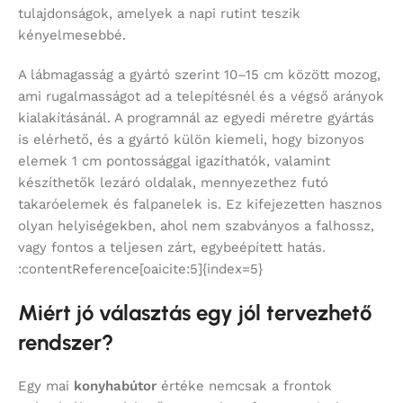
tulajdonságok, amelyek a napi rutint teszik
kényelmesebbé.
A lábmagasság a gyártó szerint 10–15 cm között mozog,
ami rugalmasságot ad a telepítésnél és a végső arányok
kialakításánál. A programnál az egyedi méretre gyártás
is elérhető, és a gyártó külön kiemeli, hogy bizonyos
elemek 1 cm pontossággal igazíthatók, valamint
készíthetők lezáró oldalak, mennyezethez futó
takaróelemek és falpanelek is. Ez kifejezetten hasznos
olyan helyiségekben, ahol nem szabványos a falhossz,
vagy fontos a teljesen zárt, egybeépített hatás.
:contentReference[oaicite:5]{index=5}
Miért jó választás egy jól tervezhető
rendszer?
Egy mai
konyhabútor
értéke nemcsak a frontok