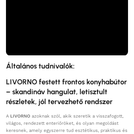
Általános tudnivalók:
LIVORNO festett frontos konyhabútor
– skandináv hangulat, letisztult
részletek, jól tervezhető rendszer
A
LIVORNO
azoknak szól, akik szeretik a visszafogott,
világos, rendezett enteriőröket, és olyan megoldást
keresnek, amely egyszerre tud esztétikus, praktikus és