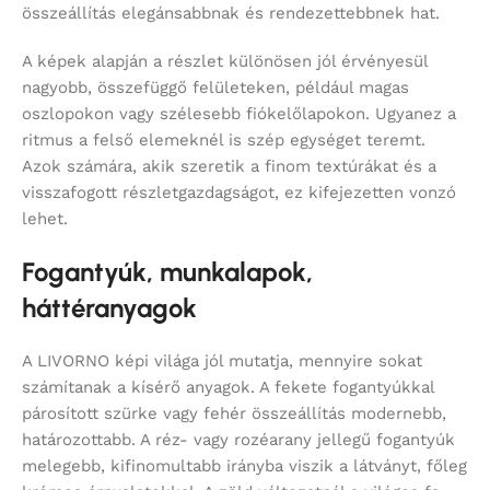
összeállítás elegánsabbnak és rendezettebbnek hat.
A képek alapján a részlet különösen jól érvényesül
nagyobb, összefüggő felületeken, például magas
oszlopokon vagy szélesebb fiókelőlapokon. Ugyanez a
ritmus a felső elemeknél is szép egységet teremt.
Azok számára, akik szeretik a finom textúrákat és a
visszafogott részletgazdagságot, ez kifejezetten vonzó
lehet.
Fogantyúk, munkalapok,
háttéranyagok
A LIVORNO képi világa jól mutatja, mennyire sokat
számítanak a kísérő anyagok. A fekete fogantyúkkal
párosított szürke vagy fehér összeállítás modernebb,
határozottabb. A réz- vagy rozéarany jellegű fogantyúk
melegebb, kifinomultabb irányba viszik a látványt, főleg