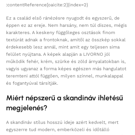
:contentReference[oaicite:2]{index=2}
Ez a család első ránézésre nyugodt és egyszerű, de
éppen ez az ereje. Nem harsány, nem túl díszes, mégis
karakteres. A keskeny függőleges osztások finom
textúrát adnak a frontoknak, amitől az összkép sokkal
érdekesebb lesz annál, mint amit egy teljesen sima
felület nyújtana. A képek alapján a LIVORNO jól
működik fehér, krém, szürke és zöld árnyalatokban is,
vagyis ugyanaz a forma képes egészen más hangulatot
teremteni attól függően, milyen színnel, munkalappal
és fogantyúval társítják.
Miért népszerű a skandináv ihletésű
megjelenés?
A skandináv stílus hosszú ideje azért kedvelt, mert
egyszerre tud modern, emberközeli és időtálló