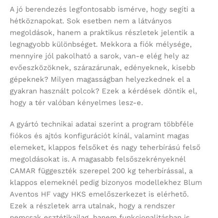
A jó berendezés legfontosabb ismérve, hogy segíti a
hétköznapokat. Sok esetben nem a látványos
megoldások, hanem a praktikus részletek jelentik a
legnagyobb különbséget. Mekkora a fiók mélysége,
mennyire jól pakolható a sarok, van-e elég hely az
evőeszközöknek, szárazárunak, edényeknek, kisebb
gépeknek? Milyen magasságban helyezkednek el a
gyakran használt polcok? Ezek a kérdések döntik el,
hogy a tér valóban kényelmes lesz-e.
A gyártó technikai adatai szerint a program többféle
fiókos és ajtós konfigurációt kínál, valamint magas
elemeket, klappos felsőket és nagy teherbírású felső
megoldásokat is. A magasabb felsőszekrényeknél
CAMAR függeszték szerepel 200 kg teherbírással, a
klappos elemeknél pedig bizonyos modellekhez Blum
Aventos HF vagy HKS emelőszerkezet is elérhető.
Ezek a részletek arra utalnak, hogy a rendszer
nemcsak esztétikailag, hanem funkcionalitásban is