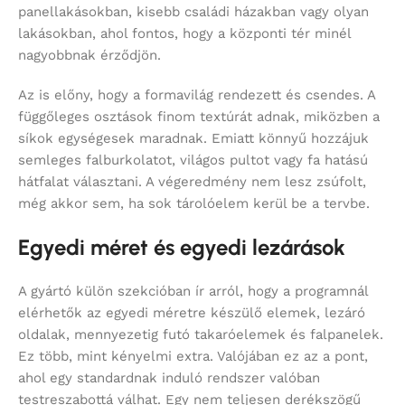
panellakásokban, kisebb családi házakban vagy olyan
lakásokban, ahol fontos, hogy a központi tér minél
nagyobbnak érződjön.
Az is előny, hogy a formavilág rendezett és csendes. A
függőleges osztások finom textúrát adnak, miközben a
síkok egységesek maradnak. Emiatt könnyű hozzájuk
semleges falburkolatot, világos pultot vagy fa hatású
hátfalat választani. A végeredmény nem lesz zsúfolt,
még akkor sem, ha sok tárolóelem kerül be a tervbe.
Egyedi méret és egyedi lezárások
A gyártó külön szekcióban ír arról, hogy a programnál
elérhetők az egyedi méretre készülő elemek, lezáró
oldalak, mennyezetig futó takaróelemek és falpanelek.
Ez több, mint kényelmi extra. Valójában ez az a pont,
ahol egy standardnak induló rendszer valóban
testreszabottá válhat. Egy nem teljesen derékszögű