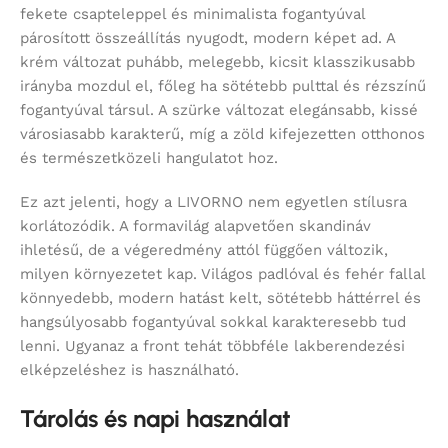
fekete csapteleppel és minimalista fogantyúval
párosított összeállítás nyugodt, modern képet ad. A
krém változat puhább, melegebb, kicsit klasszikusabb
irányba mozdul el, főleg ha sötétebb pulttal és rézszínű
fogantyúval társul. A szürke változat elegánsabb, kissé
városiasabb karakterű, míg a zöld kifejezetten otthonos
és természetközeli hangulatot hoz.
Ez azt jelenti, hogy a LIVORNO nem egyetlen stílusra
korlátozódik. A formavilág alapvetően skandináv
ihletésű, de a végeredmény attól függően változik,
milyen környezetet kap. Világos padlóval és fehér fallal
könnyedebb, modern hatást kelt, sötétebb háttérrel és
hangsúlyosabb fogantyúval sokkal karakteresebb tud
lenni. Ugyanaz a front tehát többféle lakberendezési
elképzeléshez is használható.
Tárolás és napi használat