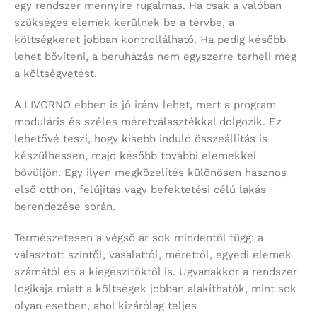
egy rendszer mennyire rugalmas. Ha csak a valóban
szükséges elemek kerülnek be a tervbe, a
költségkeret jobban kontrollálható. Ha pedig később
lehet bővíteni, a beruházás nem egyszerre terheli meg
a költségvetést.
A LIVORNO ebben is jó irány lehet, mert a program
moduláris és széles méretválasztékkal dolgozik. Ez
lehetővé teszi, hogy kisebb induló összeállítás is
készülhessen, majd később további elemekkel
bővüljön. Egy ilyen megközelítés különösen hasznos
első otthon, felújítás vagy befektetési célú lakás
berendezése során.
Természetesen a végső ár sok mindentől függ: a
választott színtől, vasalattól, mérettől, egyedi elemek
számától és a kiegészítőktől is. Ugyanakkor a rendszer
logikája miatt a költségek jobban alakíthatók, mint sok
olyan esetben, ahol kizárólag teljes