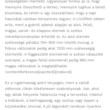
szépségében mérhető. Ugyanolyan fontos az is, hogy
mennyire illeszthető a térhez, mennyire logikus a belső
kiosztása, és lehet-e úgy összeállítani, hogy a napi
használat valóban kényelmes legyen. A LIVORNO ebben
erős, mert a gyártói adatok alapján az alsó, felső,
magas, sarok- és klappos elemek is széles
mérettartományban érhetők el. Az alsó elemek
szélessége például 150–900 mm között mozog, a
fiókos változatok pedig akár 1200 mm szélességig
elérhetők. A függesztett elemeknél is széles választék
szerepel, a magas felső elemeknél pedig 960 mm
magas változatok is megtalálhatók.
:contentReference[oaicite:6]{index=6}
Ez a rugalmasság azért lényeges, mert a valódi
otthonok ritkán tökéletesen szabványosak. Van, ahol
egy ablak helyzete határozza meg a tervezést, máshol
a kiállások, a belmagasság, egy oszlop vagy éppen a
közlekedési útvonal. A jól átgondolt rendszer ilyenkor