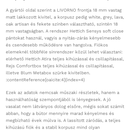
A gyártói oldal szerint a LIVORNO frontja 18 mm vastag
matt lakkozott kivitel, a korpusz pedig white, grey, lava,
oak artisan és fekete színben választható, szintén 18
mm vastagságban. A rendszer Hettich Sensys soft close
pántokat használ, vagyis a nyitás-zárás kényelmesebb
és csendesebb működésre van hangolva. Fiókos
elemeknél többféle sínrendszer közül lehet választani:
elérhető Hettich Atira teljes kihúzással és csillapítással,
Rejs Comfortbox teljes kihúzással és csillapítással,
illetve Blum Metabox szürke kivitelben.
:contentReference[oaicite:4]{index=4}
Ezek az adatok nemcsak műszaki részletek, hanem a
használhatóság szempontjából is lényegesek. A jó
vasalat nem látványos dolog elsőre, mégis sokat számít
abban, hogy a bútor mennyire marad kényelmes és
megbízható évek múlva is. A lassított záródás, a teljes
kihúzású fiók és a stabil korpusz mind olyan