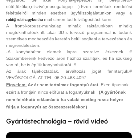
sütő,főzőlap,elszívó,mosogatógép….).Ezen termékek rendelési
feltételeiről minden esetben ügyfélszolgálatunkon vagy a
mail címen tud felvilágosítást kérni.
robi@robinagyker.hu
A front-korpusz-munkalap minták raktárunkban mindig
megtekinthetőek ill. akár 3D-s tervező programmal is tudunk
személyes megbeszélés keretén belül segíteni a tervezésben és
megrendelésben.
-A konyhabútor elemek lapra szerelve érkeznek #
Szakembereink kedvező áron házhoz szállítják, és ha szükség
van rá, be is építik konyhabútorát. #
Az árak tájékoztatóak, árváltozás jogát fenntartjuk.#
VEVŐSZOLGÁLAT TEL :06-20-463-4097
Figyelem:
Az ár nem tartalmaz fogantyú árat.
Ezen típusnak
ezért a frontjain nincs előfúrat a fogantyúknak .
(A gyártónak
nem felróható reklamáció ha valaki esetleg rossz helyre
fúrja a fogantyút az összeszereléskor.)
Gyártástechnológia – rövid videó