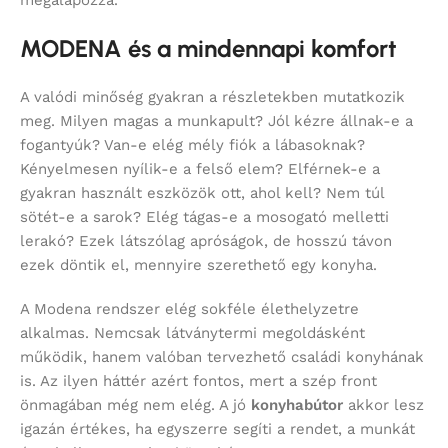
megalapozza.
MODENA és a mindennapi komfort
A valódi minőség gyakran a részletekben mutatkozik
meg. Milyen magas a munkapult? Jól kézre állnak-e a
fogantyúk? Van-e elég mély fiók a lábasoknak?
Kényelmesen nyílik-e a felső elem? Elférnek-e a
gyakran használt eszközök ott, ahol kell? Nem túl
sötét-e a sarok? Elég tágas-e a mosogató melletti
lerakó? Ezek látszólag apróságok, de hosszú távon
ezek döntik el, mennyire szerethető egy konyha.
A Modena rendszer elég sokféle élethelyzetre
alkalmas. Nemcsak látványtermi megoldásként
működik, hanem valóban tervezhető családi konyhának
is. Az ilyen háttér azért fontos, mert a szép front
önmagában még nem elég. A jó
konyhabútor
akkor lesz
igazán értékes, ha egyszerre segíti a rendet, a munkát