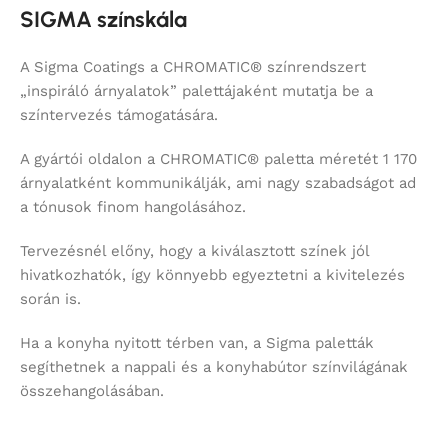
SIGMA színskála
A Sigma Coatings a CHROMATIC® színrendszert
„inspiráló árnyalatok” palettájaként mutatja be a
színtervezés támogatására.
A gyártói oldalon a CHROMATIC® paletta méretét 1 170
árnyalatként kommunikálják, ami nagy szabadságot ad
a tónusok finom hangolásához.
Tervezésnél előny, hogy a kiválasztott színek jól
hivatkozhatók, így könnyebb egyeztetni a kivitelezés
során is.
Ha a konyha nyitott térben van, a Sigma paletták
segíthetnek a nappali és a konyhabútor színvilágának
összehangolásában.