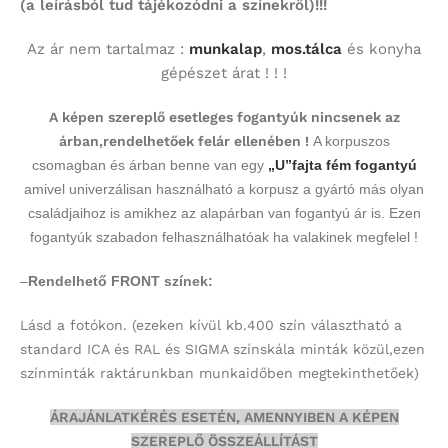
(a leírásból tud tájékozódni a színekről)!!!
Az ár nem tartalmaz :
munkalap
,
mos.tálca
és konyha
gépészet árat ! ! !
A képen szereplő esetleges fogantyúk nincsenek az
árban,rendelhetőek felár ellenében !
A korpuszos
csomagban és árban benne van egy
„U”fajta fém fogantyú
amivel univerzálisan használható a korpusz a gyártó más olyan
családjaihoz is amikhez az alapárban van fogantyú ár is. Ezen
fogantyúk szabadon felhasználhatóak ha valakinek megfelel !
–
Rendelhető FRONT színek:
Lásd a fotókon.
(ezeken kívül kb.400 szín választható a
standard ICA és RAL és SIGMA színskála minták közül,ezen
színminták
raktárunkban munkaidőben megtekinthetőek)
ÁRAJÁNLATKÉRÉS ESETÉN, AMENNYIBEN A KÉPEN
SZEREPLŐ ÖSSZEÁLLÍTÁST