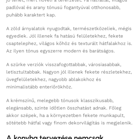
jó lehet, mert növeli a térérzetet. Fa hátfallal, világos
padlóval és arany tónusú fogantyúval otthonosabb,
puhább karaktert kap.
A zöld árnyalatok nyugodtak, természetközeliek, mégis
egyediek. Jól illenek fa hatású felületekhez, fekete
csaptelephez, világos kőhöz és texturált hátfalakhoz is.
Az ilyen tónus egyszerre modern és barátságos.
A szürke verziók visszafogottabbak, városiasabbak,
letisztultabbak. Nagyon jól illenek fekete részletekhez,
üvegfelületekhez, nagyobb ablakokhoz és
minimalistább enteriőrökhöz.
A krémszínű, melegebb tónusok klasszikusabb,
elegánsabb, szinte időtlen összhatást adnak. Főleg
akkor szépek, ha a környezetben fekete munkapult,
sötétebb hátfal vagy finom dekorvilágítás is megjelenik.
A konyha tervezése nemcsak