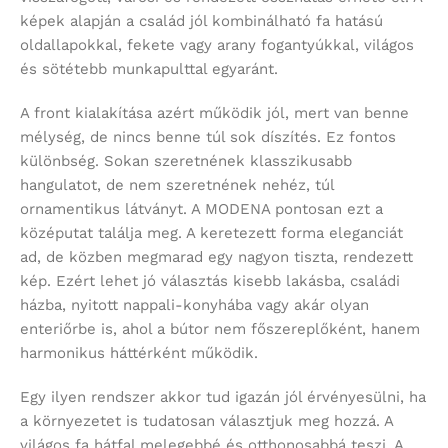
képek alapján a család jól kombinálható fa hatású
oldallapokkal, fekete vagy arany fogantyúkkal, világos
és sötétebb munkapulttal egyaránt.
A front kialakítása azért működik jól, mert van benne
mélység, de nincs benne túl sok díszítés. Ez fontos
különbség. Sokan szeretnének klasszikusabb
hangulatot, de nem szeretnének nehéz, túl
ornamentikus látványt. A MODENA pontosan ezt a
középutat találja meg. A keretezett forma eleganciát
ad, de közben megmarad egy nagyon tiszta, rendezett
kép. Ezért lehet jó választás kisebb lakásba, családi
házba, nyitott nappali-konyhába vagy akár olyan
enteriőrbe is, ahol a bútor nem főszereplőként, hanem
harmonikus háttérként működik.
Egy ilyen rendszer akkor tud igazán jól érvényesülni, ha
a környezetet is tudatosan választjuk meg hozzá. A
világos fa hátfal melegebbé és otthonosabbá teszi. A