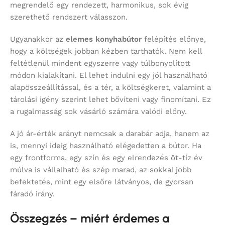
megrendelő egy rendezett, harmonikus, sok évig
szerethető rendszert válasszon.
Ugyanakkor az
elemes konyhabútor
felépítés előnye,
hogy a költségek jobban kézben tarthatók. Nem kell
feltétlenül mindent egyszerre vagy túlbonyolított
módon kialakítani. El lehet indulni egy jól használható
alapösszeállítással, és a tér, a költségkeret, valamint a
tárolási igény szerint lehet bővíteni vagy finomítani. Ez
a rugalmasság sok vásárló számára valódi előny.
A jó ár-érték arányt nemcsak a darabár adja, hanem az
is, mennyi ideig használható elégedetten a bútor. Ha
egy frontforma, egy szín és egy elrendezés öt-tíz év
múlva is vállalható és szép marad, az sokkal jobb
befektetés, mint egy elsőre látványos, de gyorsan
fáradó irány.
Összegzés – miért érdemes a