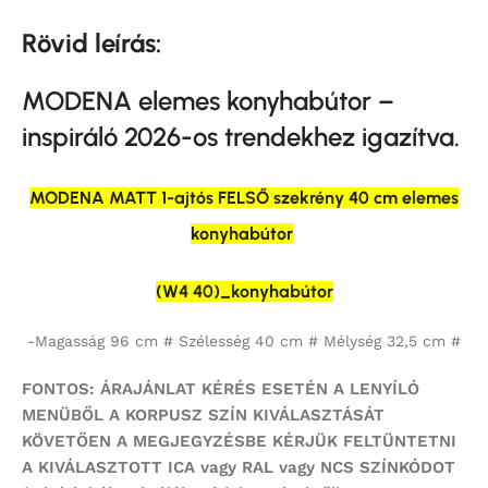
Rövid leírás:
MODENA elemes konyhabútor –
inspiráló 2026-os trendekhez igazítva.
MODENA MATT 1-ajtós FELSŐ szekrény 40 cm elemes
konyhabútor
(W4 40)_konyhabútor
-Magasság 96 cm # Szélesség 40 cm # Mélység 32,5 cm #
FONTOS: ÁRAJÁNLAT KÉRÉS ESETÉN A LENYÍLÓ
MENÜBŐL A KORPUSZ SZÍN KIVÁLASZTÁSÁT
KÖVETŐEN A MEGJEGYZÉSBE KÉRJÜK FELTÜNTETNI
A KIVÁLASZTOTT ICA vagy RAL vagy NCS SZÍNKÓDOT