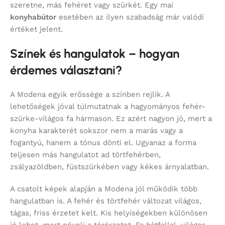
szeretne, más fehéret vagy szürkét. Egy mai
konyhabútor
esetében az ilyen szabadság már valódi
értéket jelent.
Színek és hangulatok – hogyan
érdemes választani?
A Modena egyik erőssége a színben rejlik. A
lehetőségek jóval túlmutatnak a hagyományos fehér-
szürke-világos fa hármason. Ez azért nagyon jó, mert a
konyha karakterét sokszor nem a marás vagy a
fogantyú, hanem a tónus dönti el. Ugyanaz a forma
teljesen más hangulatot ad törtfehérben,
zsályazöldben, füstszürkében vagy kékes árnyalatban.
A csatolt képek alapján a Modena jól működik több
hangulatban is. A fehér és törtfehér változat világos,
tágas, friss érzetet kelt. Kis helyiségekben különösen