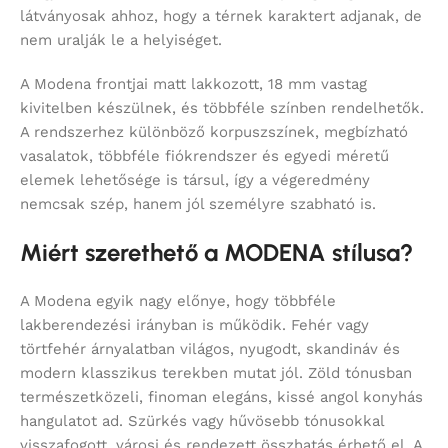
látványosak ahhoz, hogy a térnek karaktert adjanak, de
nem uralják le a helyiséget.
A Modena frontjai matt lakkozott, 18 mm vastag
kivitelben készülnek, és többféle színben rendelhetők.
A rendszerhez különböző korpuszszínek, megbízható
vasalatok, többféle fiókrendszer és egyedi méretű
elemek lehetősége is társul, így a végeredmény
nemcsak szép, hanem jól személyre szabható is.
Miért szerethető a MODENA stílusa?
A Modena egyik nagy előnye, hogy többféle
lakberendezési irányban is működik. Fehér vagy
törtfehér árnyalatban világos, nyugodt, skandináv és
modern klasszikus terekben mutat jól. Zöld tónusban
természetközeli, finoman elegáns, kissé angol konyhás
hangulatot ad. Szürkés vagy hűvösebb tónusokkal
visszafogott, városi és rendezett összhatás érhető el. A