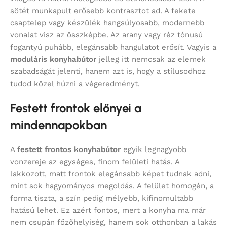
sötét munkapult erősebb kontrasztot ad. A fekete
csaptelep vagy készülék hangsúlyosabb, modernebb
vonalat visz az összképbe. Az arany vagy réz tónusú
fogantyú puhább, elegánsabb hangulatot erősít. Vagyis a
moduláris konyhabútor
jelleg itt nemcsak az elemek
szabadságát jelenti, hanem azt is, hogy a stílusodhoz
tudod közel húzni a végeredményt.
Festett frontok előnyei a
mindennapokban
A
festett frontos konyhabútor
egyik legnagyobb
vonzereje az egységes, finom felületi hatás. A
lakkozott, matt frontok elegánsabb képet tudnak adni,
mint sok hagyományos megoldás. A felület homogén, a
forma tiszta, a szín pedig mélyebb, kifinomultabb
hatású lehet. Ez azért fontos, mert a konyha ma már
nem csupán főzőhelyiség, hanem sok otthonban a lakás