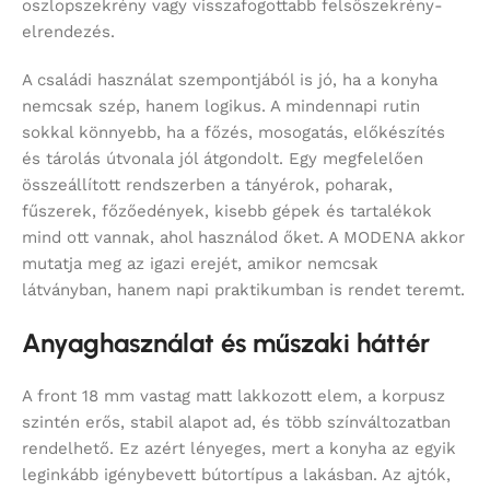
oszlopszekrény vagy visszafogottabb felsőszekrény-
elrendezés.
A családi használat szempontjából is jó, ha a konyha
nemcsak szép, hanem logikus. A mindennapi rutin
sokkal könnyebb, ha a főzés, mosogatás, előkészítés
és tárolás útvonala jól átgondolt. Egy megfelelően
összeállított rendszerben a tányérok, poharak,
fűszerek, főzőedények, kisebb gépek és tartalékok
mind ott vannak, ahol használod őket. A MODENA akkor
mutatja meg az igazi erejét, amikor nemcsak
látványban, hanem napi praktikumban is rendet teremt.
Anyaghasználat és műszaki háttér
A front 18 mm vastag matt lakkozott elem, a korpusz
szintén erős, stabil alapot ad, és több színváltozatban
rendelhető. Ez azért lényeges, mert a konyha az egyik
leginkább igénybevett bútortípus a lakásban. Az ajtók,