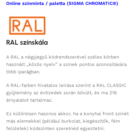
Online színminta / paletta (SIGMA CHROMATIC®)
RAL színskála
A RAL a négyjegyű kódrendszerével széles körben
használt „közös nyelv” a színek pontos azonosítására
több iparágban.
A RAL-farben hivatalos leírása szerint a RAL CLASSIC
gyűjtemény az évtizedek során bővült, és ma 216
árnyalatot tartalmaz.
Ez különösen hasznos akkor, ha a konyhai front színét
más elemekkel (például burkolat, kiegészítők, fém
felületek) kódszinten szeretnéd egyeztetni.