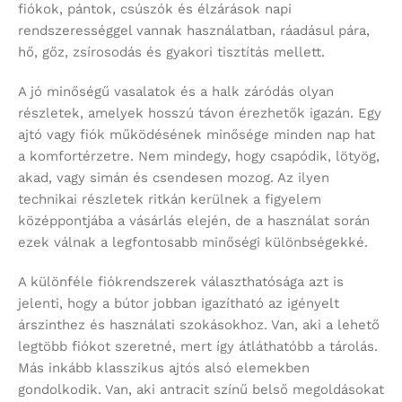
fiókok, pántok, csúszók és élzárások napi
rendszerességgel vannak használatban, ráadásul pára,
hő, gőz, zsírosodás és gyakori tisztítás mellett.
A jó minőségű vasalatok és a halk záródás olyan
részletek, amelyek hosszú távon érezhetők igazán. Egy
ajtó vagy fiók működésének minősége minden nap hat
a komfortérzetre. Nem mindegy, hogy csapódik, lötyög,
akad, vagy simán és csendesen mozog. Az ilyen
technikai részletek ritkán kerülnek a figyelem
középpontjába a vásárlás elején, de a használat során
ezek válnak a legfontosabb minőségi különbségekké.
A különféle fiókrendszerek választhatósága azt is
jelenti, hogy a bútor jobban igazítható az igényelt
árszinthez és használati szokásokhoz. Van, aki a lehető
legtöbb fiókot szeretné, mert így átláthatóbb a tárolás.
Más inkább klasszikus ajtós alsó elemekben
gondolkodik. Van, aki antracit színű belső megoldásokat