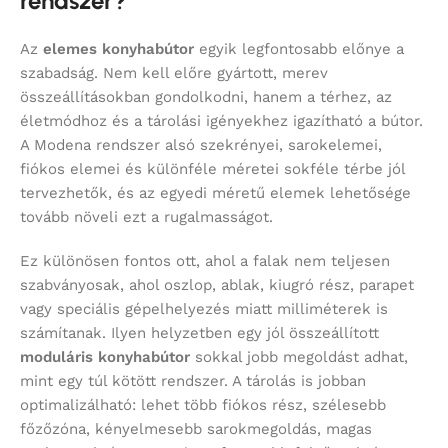
rendszer?
Az
elemes konyhabútor
egyik legfontosabb előnye a
szabadság. Nem kell előre gyártott, merev
összeállításokban gondolkodni, hanem a térhez, az
életmódhoz és a tárolási igényekhez igazítható a bútor.
A Modena rendszer alsó szekrényei, sarokelemei,
fiókos elemei és különféle méretei sokféle térbe jól
tervezhetők, és az egyedi méretű elemek lehetősége
tovább növeli ezt a rugalmasságot.
Ez különösen fontos ott, ahol a falak nem teljesen
szabványosak, ahol oszlop, ablak, kiugró rész, parapet
vagy speciális gépelhelyezés miatt milliméterek is
számítanak. Ilyen helyzetben egy jól összeállított
moduláris konyhabútor
sokkal jobb megoldást adhat,
mint egy túl kötött rendszer. A tárolás is jobban
optimalizálható: lehet több fiókos rész, szélesebb
főzőzóna, kényelmesebb sarokmegoldás, magas