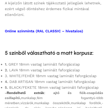
A kijelzőn látott színek tájékoztató jellegűek lehetnek,
ezért végső döntéshez érdemes fizikai mintával
ellenőrizni.
Online színminta (RAL CLASSIC – hivatalos)
5 színből választható a matt korpusz
:
1.
GREY 18mm vastag laminált faforgácslap
2.
LAVA 18mm vastag laminált faforgácslap
3. WHITE/FEHÉR 18mm vastag laminált faforgácslap
4.
DAB ARTISAN 18mm vastag laminált faforgácslap
5.
BLACK/FEKETE 18mm vastag laminált faforgácslap
–
Rendelhető extrák
: ajtó és fiók-csapódás
csillapító,
munkalap,fém foganttyú-több
méretben,vízzárók,munkalap összekötők,munkalap fordítók,-
végzárók, de akár konyha-gépészet is( beépíthető-