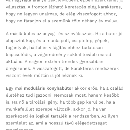
van egyfajta arányérzék. A Modena éppen ezért lehet jó
választás. A fronton látható keretezés elég karakteres,
hogy ne legyen unalmas, de elég visszafogott ahhoz,
hogy ne fáradjon el a szemünk tőle néhány év múlva.
A másik kulcs az anyag- és színválasztás. Ha a bútor jó
alapszínt kap, és a munkapult, csaptelep, gépek,
fogantyúk, hátfal és világítás ehhez tudatosan
kapcsolódik, a végeredmény sokkal tovább marad
aktuális. A nagyon extrém trendek gyorsabban
öregszenek. A visszafogott, de karakteres rendszerek
viszont évek múltán is jól néznek ki.
Egy mai
moduláris konyhabútor
akkor erős, ha a család
életéhez tud igazodni. Nemcsak most, hanem később
is. Ha nő a tárolási igény, ha több gép kerül be, ha a
munkafelület szerepe változik, akkor jó, ha van
szerkezeti és logikai tartalék a rendszerben. Az ilyen
szemlélet az, ami a hosszú távú elégedettséget