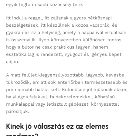
egyik legfontosabb közösségi tere.
Itt indul a reggel, itt zajlanak a gyors hétköznapi
beszélgetések, itt készülnek a közös vacsorák, és
gyakran ez az a helyiség, amely a nappalival vizuálisan
is összenyílik. Ilyen környezetben különösen fontos,
hogy a bútor ne csak praktikus legyen, hanem
esztétikailag is rendezett, nyugodt és igényes képet
adjon.
A matt felület kiegyensúlyozottabb, lágyabb, kevésbé
tükröződik, emiatt sok enteriőrben természetesebb és
prémiumabb hatást kelt. Különösen jól működik akkor,
ha világos falakkal, fa dekorelemekkel, kőhatású
munkalappal vagy letisztult gépészeti környezettel
párosítjuk.
Kinek jó választás ez az elemes