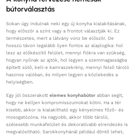
bútorválasztás
Sokan úgy indulnak neki egy új konyha kialakításának,
hogy először a színt vagy a frontot választják ki. Ez
természetes, mert a látvány vonz be először. De
hosszú távon legalább ilyen fontos az alaplogika: hol
lesz az előkészítő felület, mennyi fiókra van szükség,
hogyan nyílnak az ajtók, hol legyen a szemmagasságba
épített sütő, kell-e kamraszekrény, mennyi felső tároló
hasznos valóban, és milyen legyen a közlekedés a
helyiségben.
Egy jól összerakott
elemes konyhabútor
abban segít,
hogy ne kelljen kompromisszumokat kötni. Ha a tér
kisebb, akkor is kialakítható egy kényelmes főző- és
mosogatózóna. Ha nagyobb, akkor több tároló,
szélesebb munkafelület és dekoratívabb elrendezés is
megvalósítható. Sarokkonyhánál például döntő lehet,