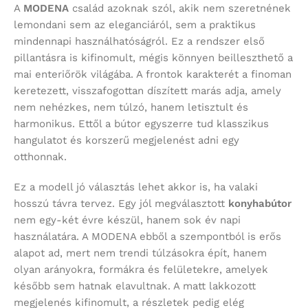
A
MODENA
család azoknak szól, akik nem szeretnének
lemondani sem az eleganciáról, sem a praktikus
mindennapi használhatóságról. Ez a rendszer első
pillantásra is kifinomult, mégis könnyen beilleszthető a
mai enteriőrök világába. A frontok karakterét a finoman
keretezett, visszafogottan díszített marás adja, amely
nem nehézkes, nem túlzó, hanem letisztult és
harmonikus. Ettől a bútor egyszerre tud klasszikus
hangulatot és korszerű megjelenést adni egy
otthonnak.
Ez a modell jó választás lehet akkor is, ha valaki
hosszú távra tervez. Egy jól megválasztott
konyhabútor
nem egy-két évre készül, hanem sok év napi
használatára. A MODENA ebből a szempontból is erős
alapot ad, mert nem trendi túlzásokra épít, hanem
olyan arányokra, formákra és felületekre, amelyek
később sem hatnak elavultnak. A matt lakkozott
megjelenés kifinomult, a részletek pedig elég