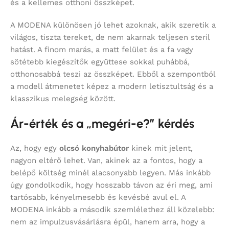
és a kellemes otthoni összképet.
A MODENA különösen jó lehet azoknak, akik szeretik a
világos, tiszta tereket, de nem akarnak teljesen steril
hatást. A finom marás, a matt felület és a fa vagy
sötétebb kiegészítők együttese sokkal puhábbá,
otthonosabbá teszi az összképet. Ebből a szempontból
a modell átmenetet képez a modern letisztultság és a
klasszikus melegség között.
Ár-érték és a „megéri-e?” kérdés
Az, hogy egy
olcsó konyhabútor
kinek mit jelent,
nagyon eltérő lehet. Van, akinek az a fontos, hogy a
belépő költség minél alacsonyabb legyen. Más inkább
úgy gondolkodik, hogy hosszabb távon az éri meg, ami
tartósabb, kényelmesebb és kevésbé avul el. A
MODENA inkább a második szemlélethez áll közelebb:
nem az impulzusvásárlásra épül, hanem arra, hogy a