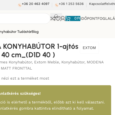
+36 20 463 4097
+36 1 253 5636
Kapcsolatfelvét
0
Ft
IDŐPONTFOGLAL
nyhabútor Tudástár
Blog
ajtós szekrény 40 cm_(D1D 40 )
KONYHABÚTOR 1-ajtós
EXTOM
 40 cm_(D1D 40 )
mes Konyhabútor
,
Extom Meble
,
Konyhabútor
,
MODENA
 MATT FRONTTAL
nézi ezt a terméket most
nlatkérés szükséges!
ció is elérhető a termékből, előbb azt ki kell választani.
ánlatkérés gombra kattintva elindítható a folyamat.