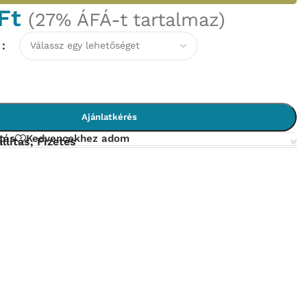
Ft
(27% ÁFÁ-t tartalmaz)
N
Ajánlatkérés
tás
Kedvencekhez adom
llítás, Fizetés