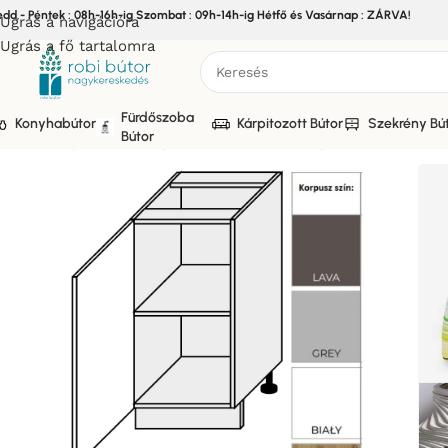
edd - Péntek : 08h-16h-ig Szombat : 09h-14h-ig Hétfő és Vasárnap : ZÁRVA!
Ugrás a navigációra
Ugrás a fő tartalomra
Fürdőszoba
Konyhabútor
Kárpitozott Bútor
Szekrény Bú
Bútor
Kezdőlap
/
Bútor
/
Konyhabútor
/
Elemes Konyhabútor
/
MODEN