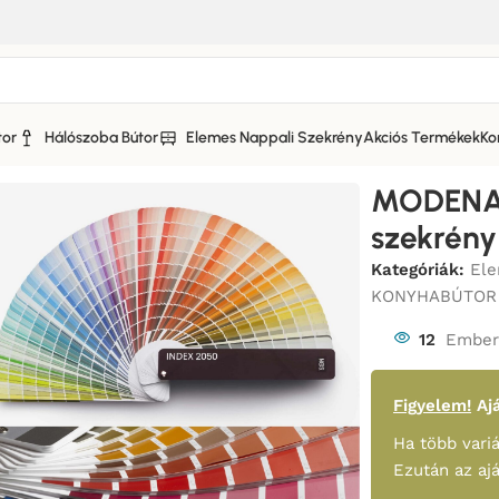
tor
Hálószoba Bútor
Elemes Nappali Szekrény
Akciós Termékek
Ko
A KONYHABÚTOR MATT FRONTTAL
/
MODENA KONYHABÚTOR 1-
MODENA 
szekrény
Kategóriák:
Ele
KONYHABÚTOR
12
Ember 
Figyelem!
Ajá
Ha több variá
Ezután az aj