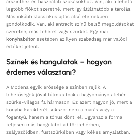
árszinthez és használati szokásokhoz. Van, aki a lehető
legtöbb fiókot szeretné, mert így átláthatóbb a tárolás.
Más inkább klasszikus ajtós alsó elemekben
gondolkodik. Van, aki antracit színű belső megoldásokat
szeretne, más fehéret vagy szürkét. Egy mai
konyhabútor
esetében az ilyen szabadság már valódi
értéket jelent.
Színek és hangulatok – hogyan
érdemes választani?
A Modena egyik erőssége a színben rejlik. A
lehetőségek jóval túlmutatnak a hagyományos fehér-
szürke-világos fa hármason. Ez azért nagyon jó, mert a
konyha karakterét sokszor nem a marás vagy a
fogantyú, hanem a tónus dönti el. Ugyanaz a forma
teljesen más hangulatot ad törtfehérben,
zsályazöldben, füstszürkében vagy kékes árnyalatban.