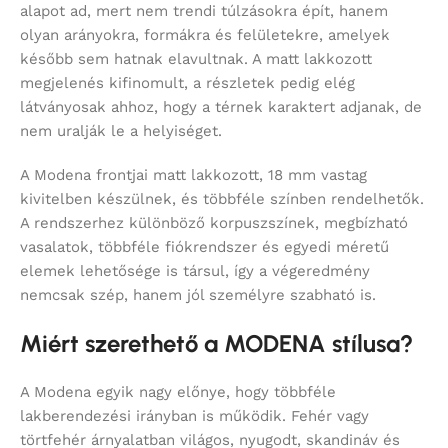
alapot ad, mert nem trendi túlzásokra épít, hanem
olyan arányokra, formákra és felületekre, amelyek
később sem hatnak elavultnak. A matt lakkozott
megjelenés kifinomult, a részletek pedig elég
látványosak ahhoz, hogy a térnek karaktert adjanak, de
nem uralják le a helyiséget.
A Modena frontjai matt lakkozott, 18 mm vastag
kivitelben készülnek, és többféle színben rendelhetők.
A rendszerhez különböző korpuszszínek, megbízható
vasalatok, többféle fiókrendszer és egyedi méretű
elemek lehetősége is társul, így a végeredmény
nemcsak szép, hanem jól személyre szabható is.
Miért szerethető a MODENA stílusa?
A Modena egyik nagy előnye, hogy többféle
lakberendezési irányban is működik. Fehér vagy
törtfehér árnyalatban világos, nyugodt, skandináv és