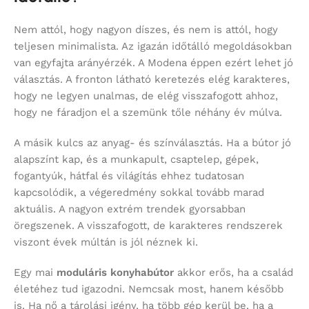
Nem attól, hogy nagyon díszes, és nem is attól, hogy
teljesen minimalista. Az igazán időtálló megoldásokban
van egyfajta arányérzék. A Modena éppen ezért lehet jó
választás. A fronton látható keretezés elég karakteres,
hogy ne legyen unalmas, de elég visszafogott ahhoz,
hogy ne fáradjon el a szemünk tőle néhány év múlva.
A másik kulcs az anyag- és színválasztás. Ha a bútor jó
alapszínt kap, és a munkapult, csaptelep, gépek,
fogantyúk, hátfal és világítás ehhez tudatosan
kapcsolódik, a végeredmény sokkal tovább marad
aktuális. A nagyon extrém trendek gyorsabban
öregszenek. A visszafogott, de karakteres rendszerek
viszont évek múltán is jól néznek ki.
Egy mai
moduláris konyhabútor
akkor erős, ha a család
életéhez tud igazodni. Nemcsak most, hanem később
is. Ha nő a tárolási igény, ha több gép kerül be, ha a