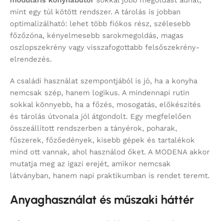
mint egy túl kötött rendszer. A tárolás is jobban
optimalizálható: lehet több fiókos rész, szélesebb
főzőzóna, kényelmesebb sarokmegoldás, magas
oszlopszekrény vagy visszafogottabb felsőszekrény-
elrendezés.
A családi használat szempontjából is jó, ha a konyha
nemcsak szép, hanem logikus. A mindennapi rutin
sokkal könnyebb, ha a főzés, mosogatás, előkészítés
és tárolás útvonala jól átgondolt. Egy megfelelően
összeállított rendszerben a tányérok, poharak,
fűszerek, főzőedények, kisebb gépek és tartalékok
mind ott vannak, ahol használod őket. A MODENA akkor
mutatja meg az igazi erejét, amikor nemcsak
látványban, hanem napi praktikumban is rendet teremt.
Anyaghasználat és műszaki háttér