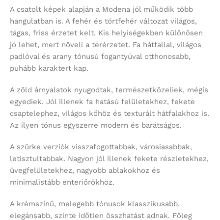
A csatolt képek alapján a Modena jól működik több
hangulatban is. A fehér és törtfehér változat világos,
tágas, friss érzetet kelt. Kis helyiségekben különösen
jó lehet, mert növeli a térérzetet. Fa hátfallal, világos
padlóval és arany tónusú fogantyúval otthonosabb,
puhább karaktert kap.
A zöld árnyalatok nyugodtak, természetközeliek, mégis
egyediek. Jól illenek fa hatású felületekhez, fekete
csaptelephez, világos kőhöz és texturált hátfalakhoz is.
Az ilyen tónus egyszerre modern és barátságos.
A szürke verziók visszafogottabbak, városiasabbak,
letisztultabbak. Nagyon jól illenek fekete részletekhez,
üvegfelületekhez, nagyobb ablakokhoz és
minimalistább enteriőrökhöz.
A krémszínű, melegebb tónusok klasszikusabb,
elegánsabb, szinte időtlen összhatást adnak. Főleg