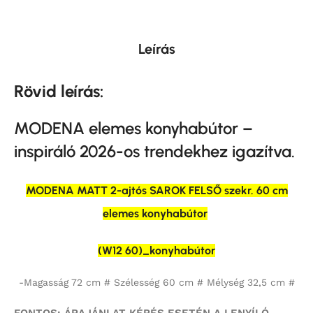
Leírás
Rövid leírás:
MODENA elemes konyhabútor –
inspiráló 2026-os trendekhez igazítva.
MODENA MATT 2-ajtós SAROK FELSŐ szekr. 60 cm
elemes konyhabútor
(W12 60)_konyhabútor
-Magasság 72 cm # Szélesség 60 cm # Mélység 32,5 cm #
FONTOS: ÁRAJÁNLAT KÉRÉS ESETÉN A LENYÍLÓ