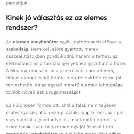
párosítjuk.
Kinek jó választás ez az elemes
rendszer?
Az
elemes konyhabútor
egyik legfontosabb előnye a
szabadság. Nem kell előre gyártott, merev
összeállításokban gondolkodni, hanem a térhez, az
életmódhoz és a tárolási igényekhez igazítható a bútor.
A Modena rendszer alsó szekrényei, sarokelemei,
fiókos elemei és különféle méretei sokféle térbe jól
tervezhetők, és az egyedi méretű elemek lehetősége
tovább növeli ezt a rugalmasságot.
Ez különösen fontos ott, ahol a falak nem teljesen
szabványosak, ahol oszlop, ablak, kiugró rész, parapet
vagy speciális gépelhelyezés miatt milliméterek is
számítanak. Ilyen helyzetben egy jól összeállított
moduláris konyhabútor
sokkal jobb megoldást adhat,