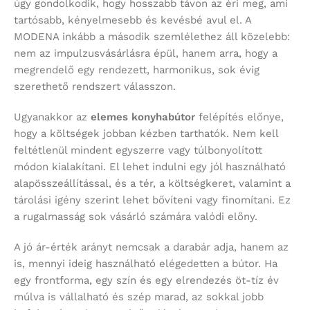
úgy gondolkodik, hogy hosszabb távon az éri meg, ami
tartósabb, kényelmesebb és kevésbé avul el. A
MODENA inkább a második szemlélethez áll közelebb:
nem az impulzusvásárlásra épül, hanem arra, hogy a
megrendelő egy rendezett, harmonikus, sok évig
szerethető rendszert válasszon.
Ugyanakkor az
elemes konyhabútor
felépítés előnye,
hogy a költségek jobban kézben tarthatók. Nem kell
feltétlenül mindent egyszerre vagy túlbonyolított
módon kialakítani. El lehet indulni egy jól használható
alapösszeállítással, és a tér, a költségkeret, valamint a
tárolási igény szerint lehet bővíteni vagy finomítani. Ez
a rugalmasság sok vásárló számára valódi előny.
A jó ár-érték arányt nemcsak a darabár adja, hanem az
is, mennyi ideig használható elégedetten a bútor. Ha
egy frontforma, egy szín és egy elrendezés öt-tíz év
múlva is vállalható és szép marad, az sokkal jobb