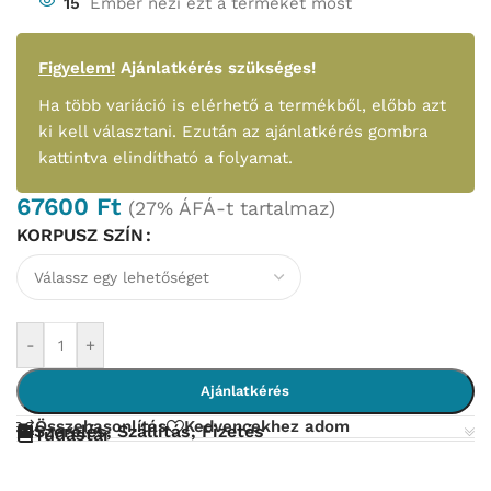
15
Ember nézi ezt a terméket most
Figyelem!
Ajánlatkérés szükséges!
Ha több variáció is elérhető a termékből, előbb azt
ki kell választani. Ezután az ajánlatkérés gombra
kattintva elindítható a folyamat.
67600
Ft
(27% ÁFÁ-t tartalmaz)
KORPUSZ SZÍN
-
+
Ajánlatkérés
Összehasonlítás
Kedvencekhez adom
Szerelés, Szállítás, Fizetés
Tudástár