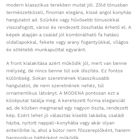
modern klasszikus terekben mutat jól. Zöld tónusban
természetközeli, finoman elegáns, kissé angol konyhás
hangulatot ad. Szürkés vagy hűvösebb tónusokkal
visszafogott, városi és rendezett összhatás érhető el. A
képek alapján a család jól kombinálható fa hatású
oldallapokkal, fekete vagy arany fogantyúkkal, világos
és sötétebb munkapulttal egyaránt.
A front kialakítása azért működik jól, mert van benne
mélység, de nincs benne túl sok díszítés. Ez fontos
különbség. Sokan szeretnének klasszikusabb
hangulatot, de nem szeretnének nehéz, túl
ornamentikus látványt. A MODENA pontosan ezt a
középutat találja meg. A keretezett forma eleganciát
ad, de közben megmarad egy nagyon tiszta, rendezett
kép. Ezért lehet jó választás kisebb lakásba, családi
házba, nyitott nappali-konyhába vagy akár olyan
enteriőrbe is, ahol a bútor nem főszereplőként, hanem
harmonikus háttérként működik.