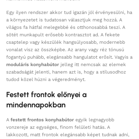
Egy ilyen rendszer akkor tud igazán jól érvényesülni, ha
a környezetet is tudatosan választjuk meg hozzá. A
világos fa hátfal melegebbé és otthonosabbá teszi. A
sötét munkapult erősebb kontrasztot ad. A fekete
csaptelep vagy készülék hangsúlyosabb, modernebb
vonalat visz az összképbe. Az arany vagy réz tónusú
fogantyú puhább, elegánsabb hangulatot erősít. Vagyis a
moduláris konyhabútor
jelleg itt nemcsak az elemek
szabadságát jelenti, hanem azt is, hogy a stílusodhoz
tudod közel húzni a végeredményt.
Festett frontok előnyei a
mindennapokban
A
festett frontos konyhabútor
egyik legnagyobb
vonzereje az egységes, finom felületi hatás. A
lakkozott, matt frontok elegánsabb képet tudnak adni,