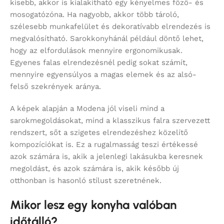
kisebb, akkor is kialakítható egy kényelmes főző- és
mosogatózóna. Ha nagyobb, akkor több tároló,
szélesebb munkafelület és dekoratívabb elrendezés is
megvalósítható. Sarokkonyhánál például döntő lehet,
hogy az elfordulások mennyire ergonomikusak.
Egyenes falas elrendezésnél pedig sokat számít,
mennyire egyensúlyos a magas elemek és az alsó-
felső szekrények aránya.
A képek alapján a Modena jól viseli mind a
sarokmegoldásokat, mind a klasszikus falra szervezett
rendszert, sőt a szigetes elrendezéshez közelítő
kompozíciókat is. Ez a rugalmasság teszi értékessé
azok számára is, akik a jelenlegi lakásukba keresnek
megoldást, és azok számára is, akik később új
otthonban is hasonló stílust szeretnének.
Mikor lesz egy konyha valóban
időtálló?