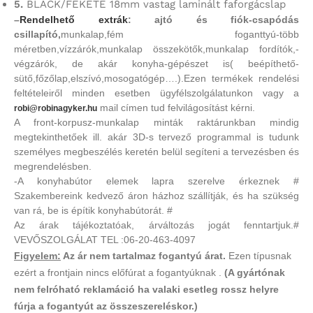
5.
BLACK/FEKETE 18mm vastag laminált faforgácslap
–
Rendelhető extrák
: ajtó és fiók-csapódás
csillapító,
munkalap,fém foganttyú-több
méretben,vízzárók,munkalap összekötők,munkalap fordítók,-
végzárók, de akár konyha-gépészet is( beépíthető-
sütő,főzőlap,elszívó,mosogatógép….).Ezen termékek rendelési
feltételeiről minden esetben ügyfélszolgálatunkon vagy a
mail címen tud felvilágosítást kérni.
robi@robinagyker.hu
A front-korpusz-munkalap minták raktárunkban mindig
megtekinthetőek ill. akár 3D-s tervező programmal is tudunk
személyes megbeszélés keretén belül segíteni a tervezésben és
megrendelésben.
-A konyhabútor elemek lapra szerelve érkeznek #
Szakembereink kedvező áron házhoz szállítják, és ha szükség
van rá, be is építik konyhabútorát. #
Az árak tájékoztatóak, árváltozás jogát fenntartjuk.#
VEVŐSZOLGÁLAT TEL :06-20-463-4097
Figyelem:
Az ár nem tartalmaz fogantyú árat.
Ezen típusnak
ezért a frontjain nincs előfúrat a fogantyúknak .
(A gyártónak
nem felróható reklamáció ha valaki esetleg rossz helyre
fúrja a fogantyút az összeszereléskor.)