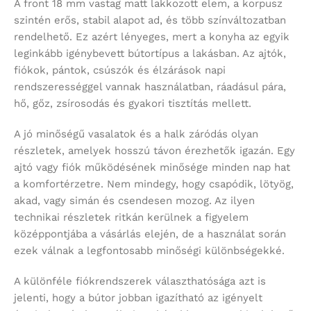
A front 18 mm vastag matt lakkozott elem, a korpusz
szintén erős, stabil alapot ad, és több színváltozatban
rendelhető. Ez azért lényeges, mert a konyha az egyik
leginkább igénybevett bútortípus a lakásban. Az ajtók,
fiókok, pántok, csúszók és élzárások napi
rendszerességgel vannak használatban, ráadásul pára,
hő, gőz, zsírosodás és gyakori tisztítás mellett.
A jó minőségű vasalatok és a halk záródás olyan
részletek, amelyek hosszú távon érezhetők igazán. Egy
ajtó vagy fiók működésének minősége minden nap hat
a komfortérzetre. Nem mindegy, hogy csapódik, lötyög,
akad, vagy simán és csendesen mozog. Az ilyen
technikai részletek ritkán kerülnek a figyelem
középpontjába a vásárlás elején, de a használat során
ezek válnak a legfontosabb minőségi különbségekké.
A különféle fiókrendszerek választhatósága azt is
jelenti, hogy a bútor jobban igazítható az igényelt