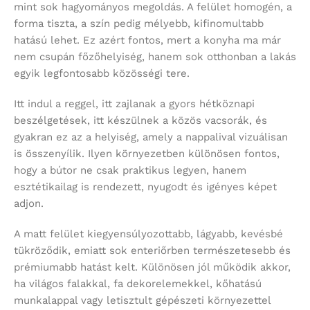
mint sok hagyományos megoldás. A felület homogén, a
forma tiszta, a szín pedig mélyebb, kifinomultabb
hatású lehet. Ez azért fontos, mert a konyha ma már
nem csupán főzőhelyiség, hanem sok otthonban a lakás
egyik legfontosabb közösségi tere.
Itt indul a reggel, itt zajlanak a gyors hétköznapi
beszélgetések, itt készülnek a közös vacsorák, és
gyakran ez az a helyiség, amely a nappalival vizuálisan
is összenyílik. Ilyen környezetben különösen fontos,
hogy a bútor ne csak praktikus legyen, hanem
esztétikailag is rendezett, nyugodt és igényes képet
adjon.
A matt felület kiegyensúlyozottabb, lágyabb, kevésbé
tükröződik, emiatt sok enteriőrben természetesebb és
prémiumabb hatást kelt. Különösen jól működik akkor,
ha világos falakkal, fa dekorelemekkel, kőhatású
munkalappal vagy letisztult gépészeti környezettel