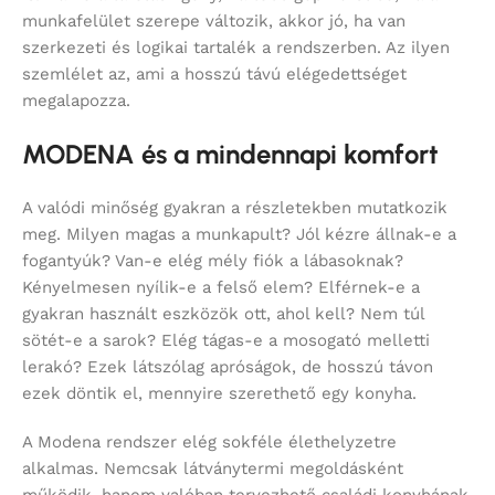
munkafelület szerepe változik, akkor jó, ha van
szerkezeti és logikai tartalék a rendszerben. Az ilyen
szemlélet az, ami a hosszú távú elégedettséget
megalapozza.
MODENA és a mindennapi komfort
A valódi minőség gyakran a részletekben mutatkozik
meg. Milyen magas a munkapult? Jól kézre állnak-e a
fogantyúk? Van-e elég mély fiók a lábasoknak?
Kényelmesen nyílik-e a felső elem? Elférnek-e a
gyakran használt eszközök ott, ahol kell? Nem túl
sötét-e a sarok? Elég tágas-e a mosogató melletti
lerakó? Ezek látszólag apróságok, de hosszú távon
ezek döntik el, mennyire szerethető egy konyha.
A Modena rendszer elég sokféle élethelyzetre
alkalmas. Nemcsak látványtermi megoldásként
működik, hanem valóban tervezhető családi konyhának