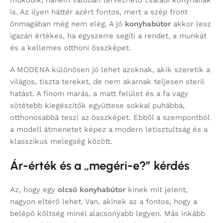
is. Az ilyen háttér azért fontos, mert a szép front
önmagában még nem elég. A jó
konyhabútor
akkor lesz
igazán értékes, ha egyszerre segíti a rendet, a munkát
és a kellemes otthoni összképet.
A MODENA különösen jó lehet azoknak, akik szeretik a
világos, tiszta tereket, de nem akarnak teljesen steril
hatást. A finom marás, a matt felület és a fa vagy
sötétebb kiegészítők együttese sokkal puhábbá,
otthonosabbá teszi az összképet. Ebből a szempontból
a modell átmenetet képez a modern letisztultság és a
klasszikus melegség között.
Ár-érték és a „megéri-e?” kérdés
Az, hogy egy
olcsó konyhabútor
kinek mit jelent,
nagyon eltérő lehet. Van, akinek az a fontos, hogy a
belépő költség minél alacsonyabb legyen. Más inkább