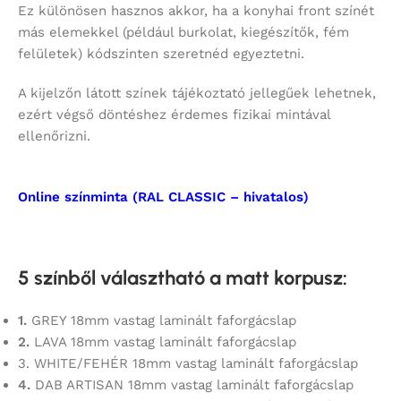
Ez különösen hasznos akkor, ha a konyhai front színét
más elemekkel (például burkolat, kiegészítők, fém
felületek) kódszinten szeretnéd egyeztetni.
A kijelzőn látott színek tájékoztató jellegűek lehetnek,
ezért végső döntéshez érdemes fizikai mintával
ellenőrizni.
Online színminta (RAL CLASSIC – hivatalos)
5 színből választható a matt korpusz
:
1.
GREY 18mm vastag laminált faforgácslap
2.
LAVA 18mm vastag laminált faforgácslap
3. WHITE/FEHÉR 18mm vastag laminált faforgácslap
4.
DAB ARTISAN 18mm vastag laminált faforgácslap