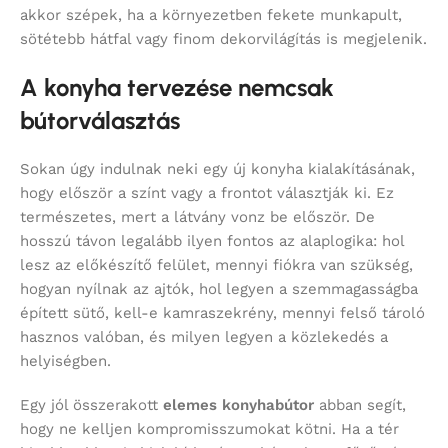
akkor szépek, ha a környezetben fekete munkapult,
sötétebb hátfal vagy finom dekorvilágítás is megjelenik.
A konyha tervezése nemcsak
bútorválasztás
Sokan úgy indulnak neki egy új konyha kialakításának,
hogy először a színt vagy a frontot választják ki. Ez
természetes, mert a látvány vonz be először. De
hosszú távon legalább ilyen fontos az alaplogika: hol
lesz az előkészítő felület, mennyi fiókra van szükség,
hogyan nyílnak az ajtók, hol legyen a szemmagasságba
épített sütő, kell-e kamraszekrény, mennyi felső tároló
hasznos valóban, és milyen legyen a közlekedés a
helyiségben.
Egy jól összerakott
elemes konyhabútor
abban segít,
hogy ne kelljen kompromisszumokat kötni. Ha a tér