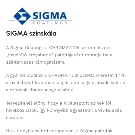
SIGMA színskála
A Sigma Coatings a CHROMATIC® színrendszert
„inspiráló árnyalatok” palettájaként mutatja be a
színtervezés támogatására.
A gyártói oldalon a CHROMATIC® paletta méretét 1 170
árnyalatként kommunikálják, ami nagy szabadságot ad
a tónusok finom hangolásához.
Tervezésnél előny, hogy a kiválasztott színek jól
hivatkozhatók, így könnyebb egyeztetni a kivitelezés
során is.
Ha a konyha nyitott térben van, a Sigma paletták