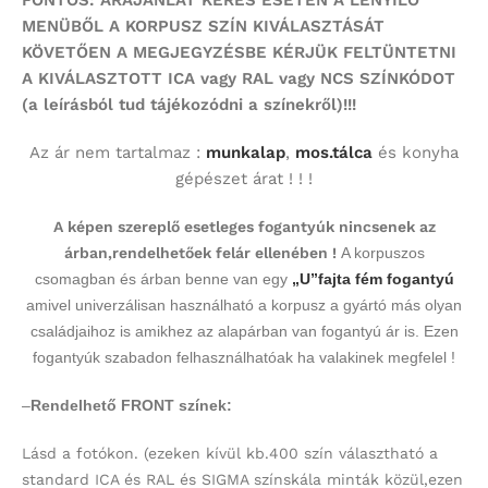
MENÜBŐL A KORPUSZ SZÍN KIVÁLASZTÁSÁT
KÖVETŐEN A MEGJEGYZÉSBE KÉRJÜK FELTÜNTETNI
A KIVÁLASZTOTT ICA vagy RAL vagy NCS SZÍNKÓDOT
(a leírásból tud tájékozódni a színekről)!!!
Az ár nem tartalmaz :
munkalap
,
mos.tálca
és konyha
gépészet árat ! ! !
A képen szereplő esetleges fogantyúk nincsenek az
árban,rendelhetőek felár ellenében !
A korpuszos
csomagban és árban benne van egy
„U”fajta fém fogantyú
amivel univerzálisan használható a korpusz a gyártó más olyan
családjaihoz is amikhez az alapárban van fogantyú ár is. Ezen
fogantyúk szabadon felhasználhatóak ha valakinek megfelel !
–
Rendelhető FRONT színek:
Lásd a fotókon.
(ezeken kívül kb.400 szín választható a
standard ICA és RAL és SIGMA színskála minták közül,ezen