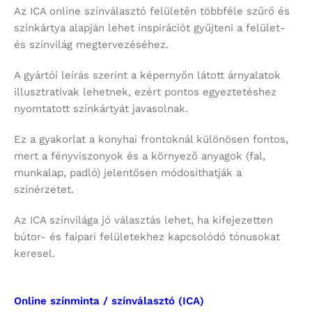
Az ICA online színválasztó felületén többféle szűrő és
színkártya alapján lehet inspirációt gyűjteni a felület-
és színvilág megtervezéséhez.
A gyártói leírás szerint a képernyőn látott árnyalatok
illusztratívak lehetnek, ezért pontos egyeztetéshez
nyomtatott színkártyát javasolnak.
Ez a gyakorlat a konyhai frontoknál különösen fontos,
mert a fényviszonyok és a környező anyagok (fal,
munkalap, padló) jelentősen módosíthatják a
színérzetet.
Az ICA színvilága jó választás lehet, ha kifejezetten
bútor- és faipari felületekhez kapcsolódó tónusokat
keresel.
Online színminta / színválasztó (ICA)