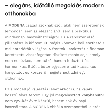
– elegáns, időtálló megoldás modern
otthonokba
A
MODENA
család azoknak szól, akik nem szeretnének
lemondani sem az eleganciáról, sem a praktikus
mindennapi használhatóságról. Ez a rendszer első
pillantásra is kifinomult, mégis könnyen beilleszthető a
mai enteriőrök világába. A frontok karakterét a finoman
keretezett, visszafogottan díszített marás adja, amely
nem nehézkes, nem túlzó, hanem letisztult és
harmonikus. Ettől a bútor egyszerre tud klasszikus
hangulatot és korszerű megjelenést adni egy
otthonnak.
Ez a modell jó választás lehet akkor is, ha valaki
hosszú távra tervez. Egy jól megválasztott
konyhabútor
nem egy-két évre készül, hanem sok év napi
használatára. A MODENA ebből a szempontból is erős