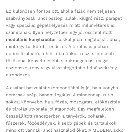
Ez különösen fontos ott, ahol a falak nem teljesen
szabványosak, ahol oszlop, ablak, kiugró rész, parapet
vagy speciális gépelhelyezés miatt milliméterek is
számítanak. Ilyen helyzetben egy jól összeállított
moduláris konyhabútor
sokkal jobb megoldást adhat,
mint egy túl kötött rendszer. A tárolás is jobban
optimalizálható: lehet több fiókos rész, szélesebb
főzőzóna, kényelmesebb sarokmegoldás, magas
oszlopszekrény vagy visszafogottabb felsőszekrény-
elrendezés.
A családi használat szempontjából is jó, ha a konyha
nemcsak szép, hanem logikus. A mindennapi rutin
sokkal könnyebb, ha a főzés, mosogatás, előkészítés
és tárolás útvonala jól átgondolt. Egy megfelelően
összeállított rendszerben a tányérok, poharak,
fűszerek, főzőedények, kisebb gépek és tartalékok
mind ott vannak, ahol használod őket. A MODENA akkor