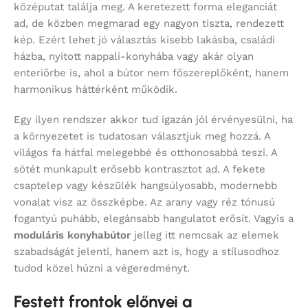
középutat találja meg. A keretezett forma eleganciát
ad, de közben megmarad egy nagyon tiszta, rendezett
kép. Ezért lehet jó választás kisebb lakásba, családi
házba, nyitott nappali-konyhába vagy akár olyan
enteriőrbe is, ahol a bútor nem főszereplőként, hanem
harmonikus háttérként működik.
Egy ilyen rendszer akkor tud igazán jól érvényesülni, ha
a környezetet is tudatosan választjuk meg hozzá. A
világos fa hátfal melegebbé és otthonosabbá teszi. A
sötét munkapult erősebb kontrasztot ad. A fekete
csaptelep vagy készülék hangsúlyosabb, modernebb
vonalat visz az összképbe. Az arany vagy réz tónusú
fogantyú puhább, elegánsabb hangulatot erősít. Vagyis a
moduláris konyhabútor
jelleg itt nemcsak az elemek
szabadságát jelenti, hanem azt is, hogy a stílusodhoz
tudod közel húzni a végeredményt.
Festett frontok előnyei a