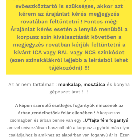
evőeszköztartó is szükséges, akkor azt
kérem az árajánlat kérés megjegyzés
rovatában feltüntetni ! Fontos még:
Árajánlat kérés esetén a lenyíló menüből a
korpusz szín kiválasztását követően a
megjegyzés rovatban kérjük feltüntetni a
kívánt ICA vagy RAL vagy NCS színkódot
(ezen színskálákról lejjebb a leírásból lehet
tájékozódni) !!!
Az ár nem tartalmaz :
munkalap
,
mos.tálca
és konyha
gépészet árat ! ! !
A képen szereplő esetleges fogantyúk nincsenek az
árban,rendelhetőek felár ellenében !
A korpuszos
csomagban és árban benne van egy
„U”fajta fém fogantyú
amivel univerzálisan használható a korpusz a gyártó más olyan
családjaihoz is amikhez az alapárban van fogantyú ár is. Ezen