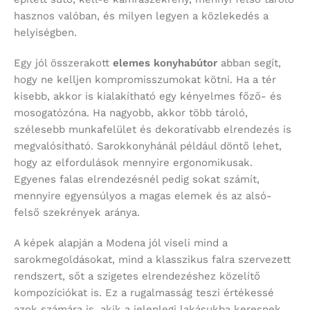
hasznos valóban, és milyen legyen a közlekedés a
helyiségben.
Egy jól összerakott
elemes konyhabútor
abban segít,
hogy ne kelljen kompromisszumokat kötni. Ha a tér
kisebb, akkor is kialakítható egy kényelmes főző- és
mosogatózóna. Ha nagyobb, akkor több tároló,
szélesebb munkafelület és dekoratívabb elrendezés is
megvalósítható. Sarokkonyhánál például döntő lehet,
hogy az elfordulások mennyire ergonomikusak.
Egyenes falas elrendezésnél pedig sokat számít,
mennyire egyensúlyos a magas elemek és az alsó-
felső szekrények aránya.
A képek alapján a Modena jól viseli mind a
sarokmegoldásokat, mind a klasszikus falra szervezett
rendszert, sőt a szigetes elrendezéshez közelítő
kompozíciókat is. Ez a rugalmasság teszi értékessé
azok számára is, akik a jelenlegi lakásukba keresnek