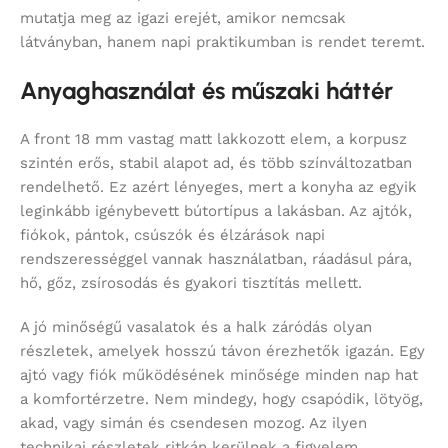
mutatja meg az igazi erejét, amikor nemcsak
látványban, hanem napi praktikumban is rendet teremt.
Anyaghasználat és műszaki háttér
A front 18 mm vastag matt lakkozott elem, a korpusz
szintén erős, stabil alapot ad, és több színváltozatban
rendelhető. Ez azért lényeges, mert a konyha az egyik
leginkább igénybevett bútortípus a lakásban. Az ajtók,
fiókok, pántok, csúszók és élzárások napi
rendszerességgel vannak használatban, ráadásul pára,
hő, gőz, zsírosodás és gyakori tisztítás mellett.
A jó minőségű vasalatok és a halk záródás olyan
részletek, amelyek hosszú távon érezhetők igazán. Egy
ajtó vagy fiók működésének minősége minden nap hat
a komfortérzetre. Nem mindegy, hogy csapódik, lötyög,
akad, vagy simán és csendesen mozog. Az ilyen
technikai részletek ritkán kerülnek a figyelem