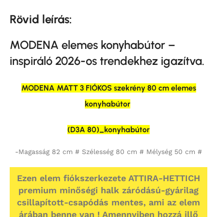
Rövid leírás:
MODENA elemes konyhabútor –
inspiráló 2026-os trendekhez igazítva.
MODENA MATT 3 FIÓKOS szekrény 80 cm elemes
konyhabútor
(D3A 80)_konyhabútor
-Magasság 82 cm # Szélesség 80 cm # Mélység 50 cm #
Ezen elem fiókszerkezete ATTIRA-HETTICH
premium minőségi halk záródású-gyárilag
csillapított-csapódás mentes, ami az elem
árában benne van ! Amennyiben hozzá illő