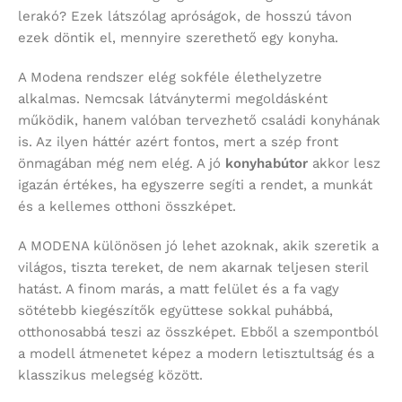
lerakó? Ezek látszólag apróságok, de hosszú távon
ezek döntik el, mennyire szerethető egy konyha.
A Modena rendszer elég sokféle élethelyzetre
alkalmas. Nemcsak látványtermi megoldásként
működik, hanem valóban tervezhető családi konyhának
is. Az ilyen háttér azért fontos, mert a szép front
önmagában még nem elég. A jó
konyhabútor
akkor lesz
igazán értékes, ha egyszerre segíti a rendet, a munkát
és a kellemes otthoni összképet.
A MODENA különösen jó lehet azoknak, akik szeretik a
világos, tiszta tereket, de nem akarnak teljesen steril
hatást. A finom marás, a matt felület és a fa vagy
sötétebb kiegészítők együttese sokkal puhábbá,
otthonosabbá teszi az összképet. Ebből a szempontból
a modell átmenetet képez a modern letisztultság és a
klasszikus melegség között.