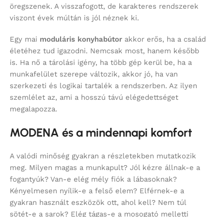
öregszenek. A visszafogott, de karakteres rendszerek
viszont évek múltán is jól néznek ki.
Egy mai
moduláris konyhabútor
akkor erős, ha a család
életéhez tud igazodni. Nemcsak most, hanem később
is. Ha nő a tárolási igény, ha több gép kerül be, ha a
munkafelület szerepe változik, akkor jó, ha van
szerkezeti és logikai tartalék a rendszerben. Az ilyen
szemlélet az, ami a hosszú távú elégedettséget
megalapozza.
MODENA és a mindennapi komfort
A valódi minőség gyakran a részletekben mutatkozik
meg. Milyen magas a munkapult? Jól kézre állnak-e a
fogantyúk? Van-e elég mély fiók a lábasoknak?
Kényelmesen nyílik-e a felső elem? Elférnek-e a
gyakran használt eszközök ott, ahol kell? Nem túl
sötét-e a sarok? Elég tágas-e a mosogató melletti