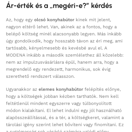
Ár-érték és a „megéri-e?” kérdés
Az, hogy egy
olcsó konyhabútor
kinek mit jelent,
nagyon eltérő lehet. Van, akinek az a fontos, hogy a
belépő költség minél alacsonyabb legyen. Más inkább
úgy gondolkodik, hogy hosszabb távon az éri meg, ami
tartósabb, kényelmesebb és kevésbé avul el. A
MODENA inkább a második szemlélethez áll közelebb:
nem az impulzusvásárlásra épül, hanem arra, hogy a
megrendelő egy rendezett, harmonikus, sok évig
szerethető rendszert válasszon.
Ugyanakkor az
elemes konyhabútor
felépítés előnye,
hogy a költségek jobban kézben tarthatók. Nem kell
feltétlenül mindent egyszerre vagy túlbonyolított
módon kialakítani. El lehet indulni egy jól használható
alapösszeállítással, és a tér, a költségkeret, valamint a
tárolási igény szerint lehet bővíteni vagy finomítani. Ez
a rugalmasság sok vásárló számára valódi előny.