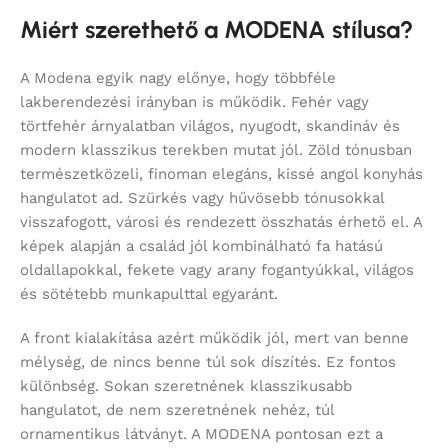
Miért szerethető a MODENA stílusa?
A Modena egyik nagy előnye, hogy többféle
lakberendezési irányban is működik. Fehér vagy
törtfehér árnyalatban világos, nyugodt, skandináv és
modern klasszikus terekben mutat jól. Zöld tónusban
természetközeli, finoman elegáns, kissé angol konyhás
hangulatot ad. Szürkés vagy hűvösebb tónusokkal
visszafogott, városi és rendezett összhatás érhető el. A
képek alapján a család jól kombinálható fa hatású
oldallapokkal, fekete vagy arany fogantyúkkal, világos
és sötétebb munkapulttal egyaránt.
A front kialakítása azért működik jól, mert van benne
mélység, de nincs benne túl sok díszítés. Ez fontos
különbség. Sokan szeretnének klasszikusabb
hangulatot, de nem szeretnének nehéz, túl
ornamentikus látványt. A MODENA pontosan ezt a