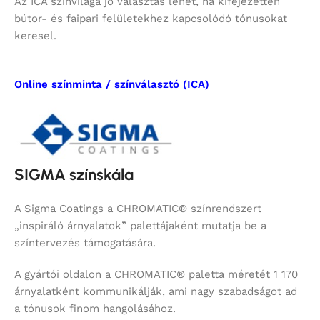
Az ICA színvilága jó választás lehet, ha kifejezetten
bútor- és faipari felületekhez kapcsolódó tónusokat
keresel.
Online színminta / színválasztó (ICA)
SIGMA színskála
A Sigma Coatings a CHROMATIC® színrendszert
„inspiráló árnyalatok” palettájaként mutatja be a
színtervezés támogatására.
A gyártói oldalon a CHROMATIC® paletta méretét 1 170
árnyalatként kommunikálják, ami nagy szabadságot ad
a tónusok finom hangolásához.