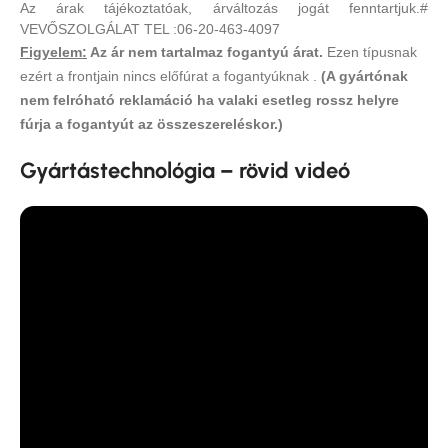
Az árak tájékoztatóak, árváltozás jogát fenntartjuk.#
VEVŐSZOLGÁLAT TEL :06-20-463-4097
Figyelem:
Az ár nem tartalmaz fogantyú árat.
Ezen típusnak
ezért a frontjain nincs előfúrat a fogantyúknak .
(A gyártónak
nem felróható reklamáció ha valaki esetleg rossz helyre
fúrja a fogantyút az összeszereléskor.)
Gyártástechnológia – rövid videó