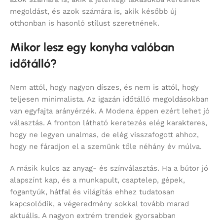
megoldást, és azok számára is, akik később új
otthonban is hasonló stílust szeretnének.
Mikor lesz egy konyha valóban
időtálló?
Nem attól, hogy nagyon díszes, és nem is attól, hogy
teljesen minimalista. Az igazán időtálló megoldásokban
van egyfajta arányérzék. A Modena éppen ezért lehet jó
választás. A fronton látható keretezés elég karakteres,
hogy ne legyen unalmas, de elég visszafogott ahhoz,
hogy ne fáradjon el a szemünk tőle néhány év múlva.
A másik kulcs az anyag- és színválasztás. Ha a bútor jó
alapszínt kap, és a munkapult, csaptelep, gépek,
fogantyúk, hátfal és világítás ehhez tudatosan
kapcsolódik, a végeredmény sokkal tovább marad
aktuális. A nagyon extrém trendek gyorsabban