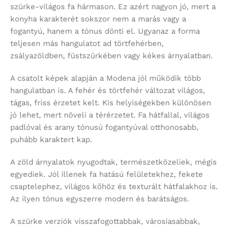
szürke-világos fa hármason. Ez azért nagyon jó, mert a
konyha karakterét sokszor nem a marás vagy a
fogantyú, hanem a tónus dönti el. Ugyanaz a forma
teljesen más hangulatot ad törtfehérben,
zsályazöldben, füstszürkében vagy kékes árnyalatban.
A csatolt képek alapján a Modena jól működik több
hangulatban is. A fehér és törtfehér változat világos,
tágas, friss érzetet kelt. Kis helyiségekben különösen
jó lehet, mert növeli a térérzetet. Fa hátfallal, világos
padlóval és arany tónusú fogantyúval otthonosabb,
puhább karaktert kap.
A zöld árnyalatok nyugodtak, természetközeliek, mégis
egyediek. Jól illenek fa hatású felületekhez, fekete
csaptelephez, világos kőhöz és texturált hátfalakhoz is.
Az ilyen tónus egyszerre modern és barátságos.
A szürke verziók visszafogottabbak, városiasabbak,