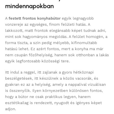
mindennapokban
A
festett frontos konyhabútor
egyik legnagyobb
vonzereje az egységes, finom felületi hatás. A
lakkozott, matt frontok elegánsabb képet tudnak adni,
mint sok hagyományos megoldás. A felület homogén, a
forma tiszta, a szín pedig mélyebb, kifinomultabb
hatású lehet. Ez azért fontos, mert a konyha ma már
nem csupán főzőhelyiség, hanem sok otthonban a lakás
egyik legfontosabb közösségi tere.
Itt indul a reggel, itt zajlanak a gyors hétköznapi
beszélgetések, itt készülnek a közös vacsorák, és
gyakran ez az a helyiség, amely a nappalival vizuálisan
is összenyílik. Ilyen környezetben különösen fontos,
hogy a bútor ne csak praktikus legyen, hanem
esztétikailag is rendezett, nyugodt és igényes képet
adjon.