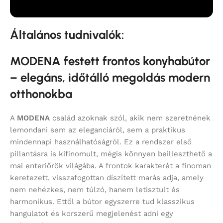
Általános tudnivalók:
MODENA festett frontos konyhabútor
– elegáns, időtálló megoldás modern
otthonokba
A
MODENA
család azoknak szól, akik nem szeretnének
lemondani sem az eleganciáról, sem a praktikus
mindennapi használhatóságról. Ez a rendszer első
pillantásra is kifinomult, mégis könnyen beilleszthető a
mai enteriőrök világába. A frontok karakterét a finoman
keretezett, visszafogottan díszített marás adja, amely
nem nehézkes, nem túlzó, hanem letisztult és
harmonikus. Ettől a bútor egyszerre tud klasszikus
hangulatot és korszerű megjelenést adni egy