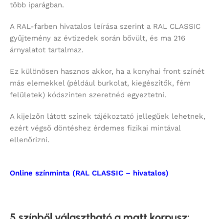
több iparágban.
A RAL-farben hivatalos leírása szerint a RAL CLASSIC
gyűjtemény az évtizedek során bővült, és ma 216
árnyalatot tartalmaz.
Ez különösen hasznos akkor, ha a konyhai front színét
más elemekkel (például burkolat, kiegészítők, fém
felületek) kódszinten szeretnéd egyeztetni.
A kijelzőn látott színek tájékoztató jellegűek lehetnek,
ezért végső döntéshez érdemes fizikai mintával
ellenőrizni.
Online színminta (RAL CLASSIC – hivatalos)
5 színből választható a matt korpusz
: