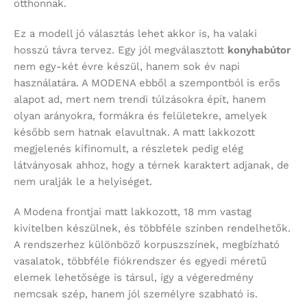
otthonnak.
Ez a modell jó választás lehet akkor is, ha valaki
hosszú távra tervez. Egy jól megválasztott
konyhabútor
nem egy-két évre készül, hanem sok év napi
használatára. A MODENA ebből a szempontból is erős
alapot ad, mert nem trendi túlzásokra épít, hanem
olyan arányokra, formákra és felületekre, amelyek
később sem hatnak elavultnak. A matt lakkozott
megjelenés kifinomult, a részletek pedig elég
látványosak ahhoz, hogy a térnek karaktert adjanak, de
nem uralják le a helyiséget.
A Modena frontjai matt lakkozott, 18 mm vastag
kivitelben készülnek, és többféle színben rendelhetők.
A rendszerhez különböző korpuszszínek, megbízható
vasalatok, többféle fiókrendszer és egyedi méretű
elemek lehetősége is társul, így a végeredmény
nemcsak szép, hanem jól személyre szabható is.