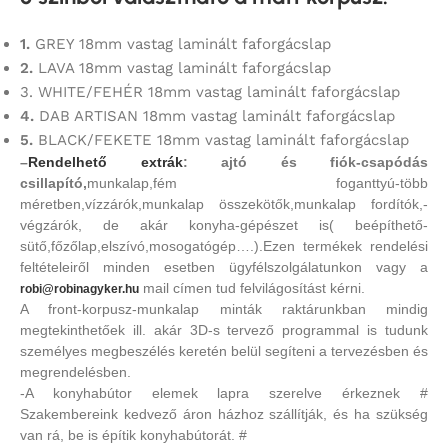
1.
GREY 18mm vastag laminált faforgácslap
2.
LAVA 18mm vastag laminált faforgácslap
3. WHITE/FEHÉR 18mm vastag laminált faforgácslap
4.
DAB ARTISAN 18mm vastag laminált faforgácslap
5.
BLACK/FEKETE 18mm vastag laminált faforgácslap
–
Rendelhető extrák
: ajtó és fiók-csapódás
csillapító,
munkalap,fém foganttyú-több
méretben,vízzárók,munkalap összekötők,munkalap fordítók,-
végzárók, de akár konyha-gépészet is( beépíthető-
sütő,főzőlap,elszívó,mosogatógép….).Ezen termékek rendelési
feltételeiről minden esetben ügyfélszolgálatunkon vagy a
mail címen tud felvilágosítást kérni.
robi@robinagyker.hu
A front-korpusz-munkalap minták raktárunkban mindig
megtekinthetőek ill. akár 3D-s tervező programmal is tudunk
személyes megbeszélés keretén belül segíteni a tervezésben és
megrendelésben.
-A konyhabútor elemek lapra szerelve érkeznek #
Szakembereink kedvező áron házhoz szállítják, és ha szükség
van rá, be is építik konyhabútorát. #