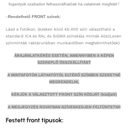
fogantyúk szabadon felhasználhatóak ha valakinek megfelel !
–
Rendelhető FRONT színek:
Lásd a fotókon.
(ezeken kívül kb.400 szín választható a
standard ICA és RAL és SIGMA színskála minták közül,ezen
színminták
raktárunkban munkaidőben megtekinthetőek)
ÁRAJÁNLATKÉRÉS ESETÉN, AMENNYIBEN A KÉPEN
SZEREPLŐ ÖSSZEÁLLÍTÁST
A MINTAFOTÓN LÁTHATÓTÓL ELTÉRŐ SZÍNBEN SZERETNÉ
MEGRENDELNI,
KÉRJÜK A VÁLASZTOTT FRONT SZÍN KÓDJÁT (kódjait)
A MEGJEGYZÉS ROVATBAN SZÍVESKEDJEN FELTÜNTETNI!
Festett front típusok: