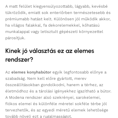
A matt felület kiegyensúlyozottabb, lágyabb, kevésbé
tükröződik, emiatt sok enteriőrben természetesebb és
prémiumabb hatást kelt. Különösen jól működik akkor,
ha világos falakkal, fa dekorelemekkel, kőhatású
munkalappal vagy letisztult gépészeti környezettel
párosítjuk.
Kinek jó választás ez az elemes
rendszer?
Az
elemes konyhabútor
egyik legfontosabb előnye a
szabadság. Nem kell előre gyártott, merev
összeállításokban gondolkodni, hanem a térhez, az
életmódhoz és a tárolási igényekhez igazítható a bútor.
A Modena rendszer alsó szekrényei, sarokelemei,
fiókos elemei és különféle méretei sokféle térbe jól
tervezhetők, és az egyedi méretű elemek lehetősége
tovább növeli ezt a rugalmasságot.