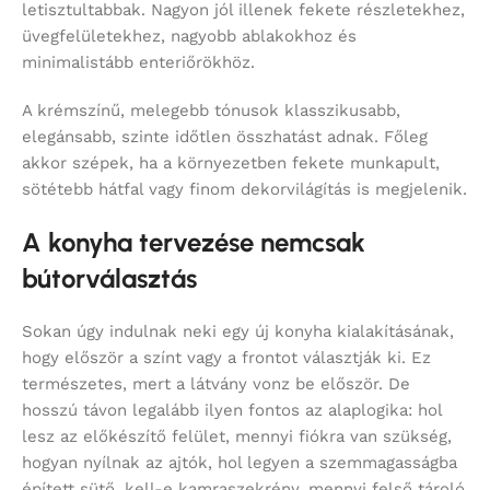
letisztultabbak. Nagyon jól illenek fekete részletekhez,
üvegfelületekhez, nagyobb ablakokhoz és
minimalistább enteriőrökhöz.
A krémszínű, melegebb tónusok klasszikusabb,
elegánsabb, szinte időtlen összhatást adnak. Főleg
akkor szépek, ha a környezetben fekete munkapult,
sötétebb hátfal vagy finom dekorvilágítás is megjelenik.
A konyha tervezése nemcsak
bútorválasztás
Sokan úgy indulnak neki egy új konyha kialakításának,
hogy először a színt vagy a frontot választják ki. Ez
természetes, mert a látvány vonz be először. De
hosszú távon legalább ilyen fontos az alaplogika: hol
lesz az előkészítő felület, mennyi fiókra van szükség,
hogyan nyílnak az ajtók, hol legyen a szemmagasságba
épített sütő, kell-e kamraszekrény, mennyi felső tároló