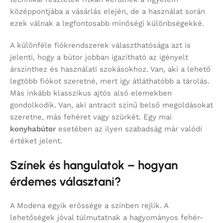
középpontjába a vásárlás elején, de a használat során
ezek válnak a legfontosabb minőségi különbségekké.
A különféle fiókrendszerek választhatósága azt is
jelenti, hogy a bútor jobban igazítható az igényelt
árszinthez és használati szokásokhoz. Van, aki a lehető
legtöbb fiókot szeretné, mert így átláthatóbb a tárolás.
Más inkább klasszikus ajtós alsó elemekben
gondolkodik. Van, aki antracit színű belső megoldásokat
szeretne, más fehéret vagy szürkét. Egy mai
konyhabútor
esetében az ilyen szabadság már valódi
értéket jelent.
Színek és hangulatok – hogyan
érdemes választani?
A Modena egyik erőssége a színben rejlik. A
lehetőségek jóval túlmutatnak a hagyományos fehér-