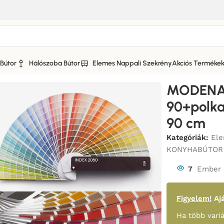
Bútor
Hálószoba Bútor
Elemes Nappali Szekrény
Akciós Terméke
A KONYHABÚTOR MATT FRONTTAL
/
MODENA KONYHABÚTOR (D
MODENA
90+polka
90 cm
Kategóriák:
Ele
KONYHABÚTOR
7
Ember 
Figyelem!
Ajá
Ha több variá