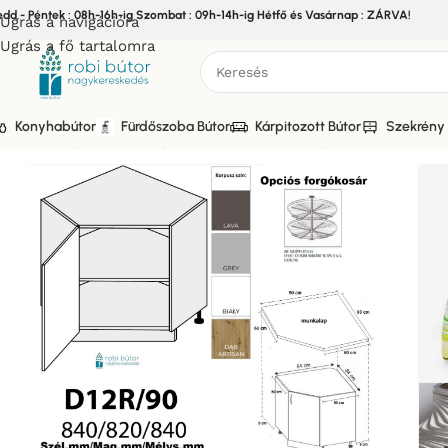
edd - Péntek : 08h-16h-ig Szombat : 09h-14h-ig Hétfő és Vasárnap : ZÁRVA!
Ugrás a navigációra
Ugrás a fő tartalomra
Konyhabútor
Fürdőszoba Bútor
Kárpitozott Bútor
Szekrény 
Kezdőlap
/
Bútor
/
Konyhabútor
/
Elemes Konyhabútor
/
MODEN