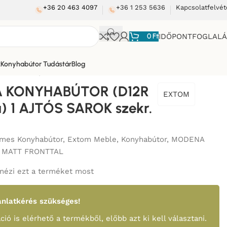
+36 20 463 4097
+36 1 253 5636
Kapcsolatfelvét
0
Ft
IDŐPONTFOGLAL
k
Konyhabútor Tudástár
Blog
12R 90+polka) 1 AJTÓS SAROK szekr. 90 cm
 KONYHABÚTOR (D12R
EXTOM
) 1 AJTÓS SAROK szekr.
mes Konyhabútor
,
Extom Meble
,
Konyhabútor
,
MODENA
 MATT FRONTTAL
nézi ezt a terméket most
nlatkérés szükséges!
ció is elérhető a termékből, előbb azt ki kell választani.