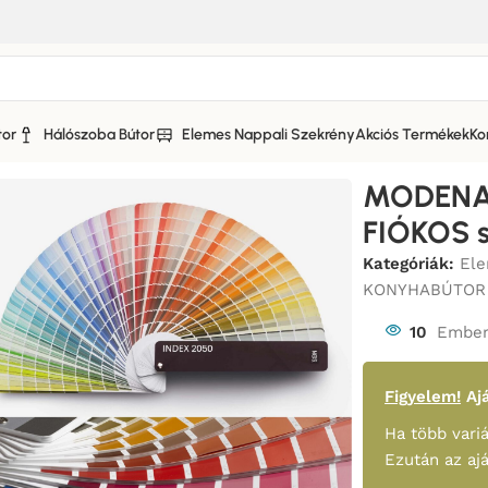
tor
Hálószoba Bútor
Elemes Nappali Szekrény
Akciós Termékek
Ko
A KONYHABÚTOR MATT FRONTTAL
/
MODENA KONYHABÚTOR 3 
MODENA
FIÓKOS s
Kategóriák:
Ele
KONYHABÚTOR
10
Ember
Figyelem!
Ajá
Ha több variá
Ezután az aj