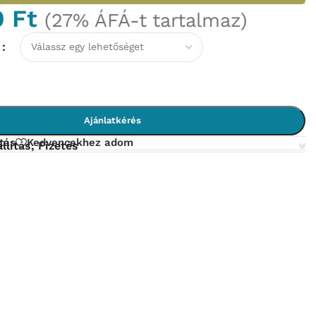
0
Ft
(27% ÁFÁ-t tartalmaz)
N
Ajánlatkérés
tás
Kedvencekhez adom
llítás, Fizetés