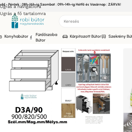
edd - Péntek : 08h-16h-ig Szombat : 09h-14h-ig Hétfő és Vasárnap : ZÁRVA!
Ugrás a navigációra
Ugrás a fő tartalomra
Fürdőszoba
Konyhabútor
Kárpitozott Bútor
Szekrény Bú
Bútor
Kezdőlap
/
Bútor
/
Konyhabútor
/
Elemes Konyhabútor
/
MODEN