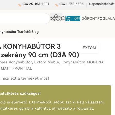
+36 20 463 4097
+36 1 253 5636
Kapcsolatfelvét
0
Ft
IDŐPONTFOGLAL
nyhabútor Tudástár
Blog
FIÓKOS szekrény 90 cm (D3A 90)
 KONYHABÚTOR 3
EXTOM
zekrény 90 cm (D3A 90)
mes Konyhabútor
,
Extom Meble
,
Konyhabútor
,
MODENA
 MATT FRONTTAL
 nézi ezt a terméket most
nlatkérés szükséges!
ció is elérhető a termékből, előbb azt ki kell választani.
ánlatkérés gombra kattintva elindítható a folyamat.