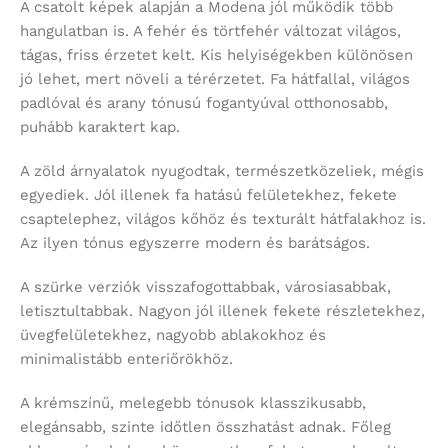
A csatolt képek alapján a Modena jól működik több
hangulatban is. A fehér és törtfehér változat világos,
tágas, friss érzetet kelt. Kis helyiségekben különösen
jó lehet, mert növeli a térérzetet. Fa hátfallal, világos
padlóval és arany tónusú fogantyúval otthonosabb,
puhább karaktert kap.
A zöld árnyalatok nyugodtak, természetközeliek, mégis
egyediek. Jól illenek fa hatású felületekhez, fekete
csaptelephez, világos kőhöz és texturált hátfalakhoz is.
Az ilyen tónus egyszerre modern és barátságos.
A szürke verziók visszafogottabbak, városiasabbak,
letisztultabbak. Nagyon jól illenek fekete részletekhez,
üvegfelületekhez, nagyobb ablakokhoz és
minimalistább enteriőrökhöz.
A krémszínű, melegebb tónusok klasszikusabb,
elegánsabb, szinte időtlen összhatást adnak. Főleg