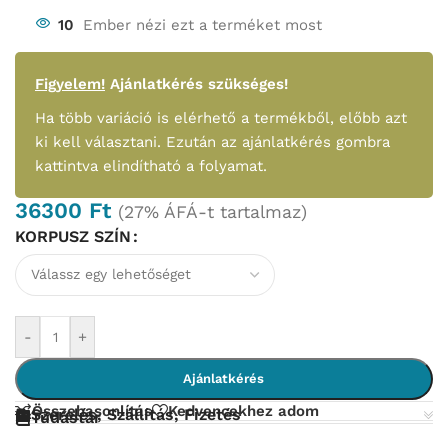
10
Ember nézi ezt a terméket most
Figyelem!
Ajánlatkérés szükséges!
Ha több variáció is elérhető a termékből, előbb azt
ki kell választani. Ezután az ajánlatkérés gombra
kattintva elindítható a folyamat.
36300
Ft
(27% ÁFÁ-t tartalmaz)
KORPUSZ SZÍN
-
+
Ajánlatkérés
Összehasonlítás
Kedvencekhez adom
Szerelés, Szállítás, Fizetés
Tudástár