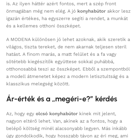
is. Az ilyen háttér azért fontos, mert a szép front
önmagában még nem elég. A jó
konyhabútor
akkor lesz
igazán értékes, ha egyszerre segíti a rendet, a munkát
és a kellemes otthoni összképet.
A MODENA különösen jó lehet azoknak, akik szeretik a
világos, tiszta tereket, de nem akarnak teljesen steril
hatást. A finom marás, a matt felület és a fa vagy
sötétebb kiegészítők együttese sokkal puhábbá,
otthonosabbá teszi az összképet. Ebből a szempontból
a modell átmenetet képez a modern letisztultság és a
klasszikus melegség között.
Ár-érték és a „megéri-e?” kérdés
Az, hogy egy
olcsó konyhabútor
kinek mit jelent,
nagyon eltérő lehet. Van, akinek az a fontos, hogy a
belépő költség minél alacsonyabb legyen. Más inkább
úgy gondolkodik, hogy hosszabb távon az éri meg, ami