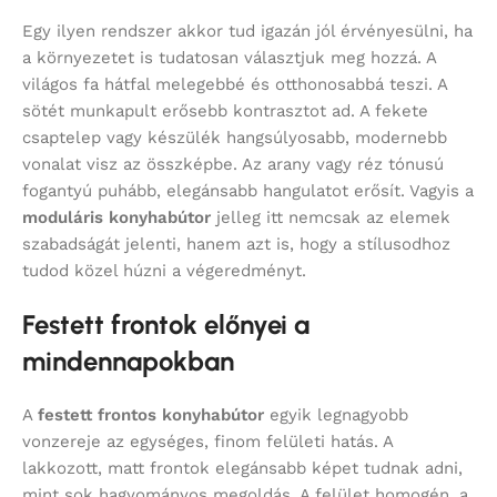
Egy ilyen rendszer akkor tud igazán jól érvényesülni, ha
a környezetet is tudatosan választjuk meg hozzá. A
világos fa hátfal melegebbé és otthonosabbá teszi. A
sötét munkapult erősebb kontrasztot ad. A fekete
csaptelep vagy készülék hangsúlyosabb, modernebb
vonalat visz az összképbe. Az arany vagy réz tónusú
fogantyú puhább, elegánsabb hangulatot erősít. Vagyis a
moduláris konyhabútor
jelleg itt nemcsak az elemek
szabadságát jelenti, hanem azt is, hogy a stílusodhoz
tudod közel húzni a végeredményt.
Festett frontok előnyei a
mindennapokban
A
festett frontos konyhabútor
egyik legnagyobb
vonzereje az egységes, finom felületi hatás. A
lakkozott, matt frontok elegánsabb képet tudnak adni,
mint sok hagyományos megoldás. A felület homogén, a