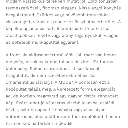
modern klasszikus terekben mutat jól. Zöld tónusban
természetközeli, finoman elegáns, kissé angol konyhás
hangulatot ad. Szürkés vagy hűvösebb tónusokkal
visszafogott, városi és rendezett összhatás érhető el. A
képek alapján a család jól kombinálható fa hatású
oldallapokkal, fekete vagy arany fogantyúkkal, világos
és sötétebb munkapulttal egyaránt.
A front kialakítása azért működik jól, mert van benne
mélység, de nincs benne túl sok díszítés. Ez fontos
különbség. Sokan szeretnének klasszikusabb
hangulatot, de nem szeretnének nehéz, túl
ornamentikus látványt. A MODENA pontosan ezt a
középutat találja meg. A keretezett forma eleganciát
ad, de közben megmarad egy nagyon tiszta, rendezett
kép. Ezért lehet jó választás kisebb lakásba, családi
házba, nyitott nappali-konyhába vagy akár olyan
enteriőrbe is, ahol a bútor nem főszereplőként, hanem
harmonikus háttérként működik.