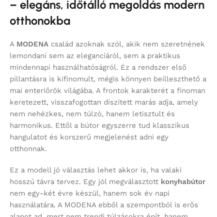
– elegáns, időtálló megoldás modern
otthonokba
A
MODENA
család azoknak szól, akik nem szeretnének
lemondani sem az eleganciáról, sem a praktikus
mindennapi használhatóságról. Ez a rendszer első
pillantásra is kifinomult, mégis könnyen beilleszthető a
mai enteriőrök világába. A frontok karakterét a finoman
keretezett, visszafogottan díszített marás adja, amely
nem nehézkes, nem túlzó, hanem letisztult és
harmonikus. Ettől a bútor egyszerre tud klasszikus
hangulatot és korszerű megjelenést adni egy
otthonnak.
Ez a modell jó választás lehet akkor is, ha valaki
hosszú távra tervez. Egy jól megválasztott
konyhabútor
nem egy-két évre készül, hanem sok év napi
használatára. A MODENA ebből a szempontból is erős
alapot ad, mert nem trendi túlzásokra épít, hanem