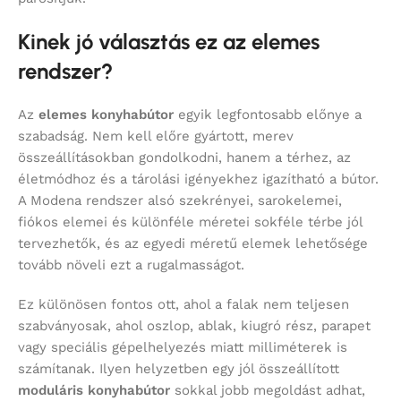
Kinek jó választás ez az elemes
rendszer?
Az
elemes konyhabútor
egyik legfontosabb előnye a
szabadság. Nem kell előre gyártott, merev
összeállításokban gondolkodni, hanem a térhez, az
életmódhoz és a tárolási igényekhez igazítható a bútor.
A Modena rendszer alsó szekrényei, sarokelemei,
fiókos elemei és különféle méretei sokféle térbe jól
tervezhetők, és az egyedi méretű elemek lehetősége
tovább növeli ezt a rugalmasságot.
Ez különösen fontos ott, ahol a falak nem teljesen
szabványosak, ahol oszlop, ablak, kiugró rész, parapet
vagy speciális gépelhelyezés miatt milliméterek is
számítanak. Ilyen helyzetben egy jól összeállított
moduláris konyhabútor
sokkal jobb megoldást adhat,