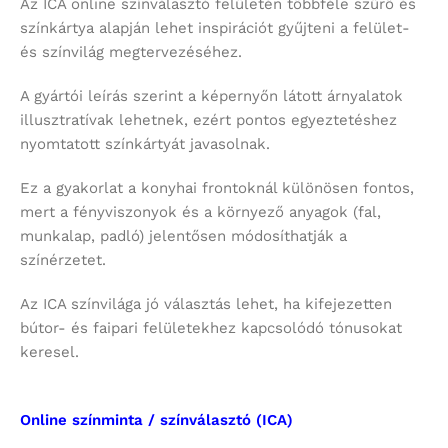
Az ICA online színválasztó felületén többféle szűrő és
színkártya alapján lehet inspirációt gyűjteni a felület-
és színvilág megtervezéséhez.
A gyártói leírás szerint a képernyőn látott árnyalatok
illusztratívak lehetnek, ezért pontos egyeztetéshez
nyomtatott színkártyát javasolnak.
Ez a gyakorlat a konyhai frontoknál különösen fontos,
mert a fényviszonyok és a környező anyagok (fal,
munkalap, padló) jelentősen módosíthatják a
színérzetet.
Az ICA színvilága jó választás lehet, ha kifejezetten
bútor- és faipari felületekhez kapcsolódó tónusokat
keresel.
Online színminta / színválasztó (ICA)