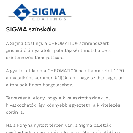
SIGMA színskála
A Sigma Coatings a CHROMATIC® színrendszert
„inspiráló árnyalatok” palettájaként mutatja be a
színtervezés támogatására.
A gyártói oldalon a CHROMATIC® paletta méretét 1 170
árnyalatként kommunikálják, ami nagy szabadságot ad
a tónusok finom hangolásához.
Tervezésnél előny, hogy a kiválasztott színek jól
hivatkozhatók, így könnyebb egyeztetni a kivitelezés
során is.
Ha a konyha nyitott térben van, a Sigma paletták
segíthetnek a nappali és a konyhabútor színvilágának