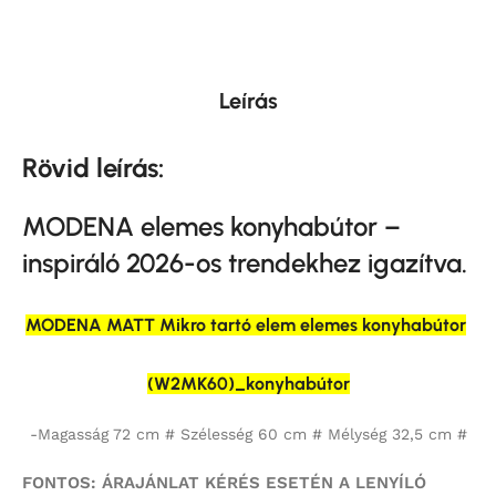
Leírás
Rövid leírás:
MODENA elemes konyhabútor –
inspiráló 2026-os trendekhez igazítva.
MODENA MATT Mikro tartó elem elemes konyhabútor
(W2MK60)_konyhabútor
-Magasság 72 cm # Szélesség 60 cm # Mélység 32,5 cm #
FONTOS: ÁRAJÁNLAT KÉRÉS ESETÉN A LENYÍLÓ