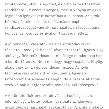
szintén erős, stabil alapot ad, és több színváltozatban
rendelhető. Ez azért lényeges, mert a konyha az egyik
leginkább igénybevett bútortípus a lakásban. Az ajtók,
fiókok, pántok, csúszók és élzárások napi
rendszerességgel vannak használatban, ráadásul pára,
hő, gőz, zsírosodás és gyakori tisztítás mellett.
A jó minőségű vasalatok és a halk záródás olyan
részletek, amelyek hosszú távon érezhetők igazán. Egy
ajtó vagy fiók működésének minősége minden nap hat
a komfortérzetre. Nem mindegy, hogy csapódik, lötyög,
akad, vagy simán és csendesen mozog. Az ilyen
technikai részletek ritkán kerülnek a figyelem
középpontjába a vásárlás elején, de a használat során
ezek válnak a legfontosabb minőségi különbségekké.
A különféle fiókrendszerek választhatósága azt is
jelenti, hogy a bútor jobban igazítható az igényelt
árszinthez és használati szokásokhoz. Van, aki a lehető