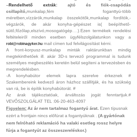
–
Rendelhető extrák
: ajtó és fiók-csapódás
csillapító,
munkalap,fém foganttyú-több
méretben,vízzárók,munkalap összekötők,munkalap fordítók,-
végzárók, de akár konyha-gépészet is( beépíthető-
sütő,főzőlap,elszívó,mosogatógép….).Ezen termékek rendelési
feltételeiről minden esetben ügyfélszolgálatunkon vagy a
mail címen tud felvilágosítást kérni.
robi@robinagyker.hu
A front-korpusz-munkalap minták raktárunkban mindig
megtekinthetőek ill. akár 3D-s tervező programmal is tudunk
személyes megbeszélés keretén belül segíteni a tervezésben és
megrendelésben.
-A konyhabútor elemek lapra szerelve érkeznek #
Szakembereink kedvező áron házhoz szállítják, és ha szükség
van rá, be is építik konyhabútorát. #
Az árak tájékoztatóak, árváltozás jogát fenntartjuk.#
VEVŐSZOLGÁLAT TEL :06-20-463-4097
Figyelem:
Az ár nem tartalmaz fogantyú árat.
Ezen típusnak
ezért a frontjain nincs előfúrat a fogantyúknak .
(A gyártónak
nem felróható reklamáció ha valaki esetleg rossz helyre
fúrja a fogantyút az összeszereléskor.)