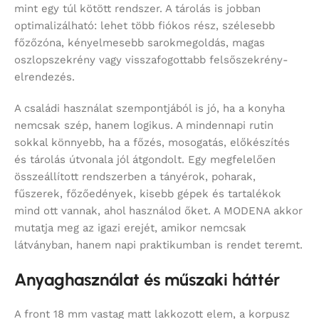
mint egy túl kötött rendszer. A tárolás is jobban
optimalizálható: lehet több fiókos rész, szélesebb
főzőzóna, kényelmesebb sarokmegoldás, magas
oszlopszekrény vagy visszafogottabb felsőszekrény-
elrendezés.
A családi használat szempontjából is jó, ha a konyha
nemcsak szép, hanem logikus. A mindennapi rutin
sokkal könnyebb, ha a főzés, mosogatás, előkészítés
és tárolás útvonala jól átgondolt. Egy megfelelően
összeállított rendszerben a tányérok, poharak,
fűszerek, főzőedények, kisebb gépek és tartalékok
mind ott vannak, ahol használod őket. A MODENA akkor
mutatja meg az igazi erejét, amikor nemcsak
látványban, hanem napi praktikumban is rendet teremt.
Anyaghasználat és műszaki háttér
A front 18 mm vastag matt lakkozott elem, a korpusz