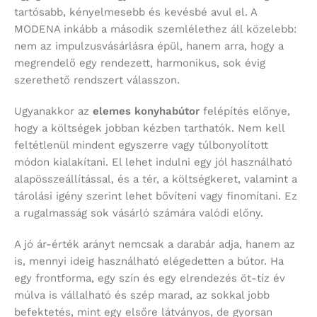
tartósabb, kényelmesebb és kevésbé avul el. A
MODENA inkább a második szemlélethez áll közelebb:
nem az impulzusvásárlásra épül, hanem arra, hogy a
megrendelő egy rendezett, harmonikus, sok évig
szerethető rendszert válasszon.
Ugyanakkor az
elemes konyhabútor
felépítés előnye,
hogy a költségek jobban kézben tarthatók. Nem kell
feltétlenül mindent egyszerre vagy túlbonyolított
módon kialakítani. El lehet indulni egy jól használható
alapösszeállítással, és a tér, a költségkeret, valamint a
tárolási igény szerint lehet bővíteni vagy finomítani. Ez
a rugalmasság sok vásárló számára valódi előny.
A jó ár-érték arányt nemcsak a darabár adja, hanem az
is, mennyi ideig használható elégedetten a bútor. Ha
egy frontforma, egy szín és egy elrendezés öt-tíz év
múlva is vállalható és szép marad, az sokkal jobb
befektetés, mint egy elsőre látványos, de gyorsan