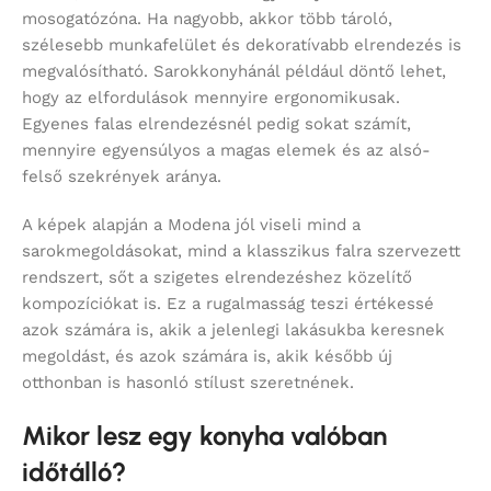
mosogatózóna. Ha nagyobb, akkor több tároló,
szélesebb munkafelület és dekoratívabb elrendezés is
megvalósítható. Sarokkonyhánál például döntő lehet,
hogy az elfordulások mennyire ergonomikusak.
Egyenes falas elrendezésnél pedig sokat számít,
mennyire egyensúlyos a magas elemek és az alsó-
felső szekrények aránya.
A képek alapján a Modena jól viseli mind a
sarokmegoldásokat, mind a klasszikus falra szervezett
rendszert, sőt a szigetes elrendezéshez közelítő
kompozíciókat is. Ez a rugalmasság teszi értékessé
azok számára is, akik a jelenlegi lakásukba keresnek
megoldást, és azok számára is, akik később új
otthonban is hasonló stílust szeretnének.
Mikor lesz egy konyha valóban
időtálló?