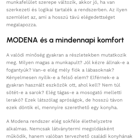
munkafelület szerepe változik, akkor jó, ha van
szerkezeti és logikai tartalék a rendszerben. Az ilyen
szemlélet az, ami a hosszú távú elégedettséget
megalapozza.
MODENA és a mindennapi komfort
A valódi minőség gyakran a részletekben mutatkozik
meg. Milyen magas a munkapult? Jól kézre állnak-e a
fogantyúk? Van-e elég mély fiók a lábasoknak?
Kényelmesen nyílik-e a felső elem? Elférnek-e a
gyakran használt eszközök ott, ahol kell? Nem túl
sötét-e a sarok? Elég tágas-e a mosogató melletti
lerakó? Ezek látszólag apróságok, de hosszú távon
ezek döntik el, mennyire szerethető egy konyha.
A Modena rendszer elég sokféle élethelyzetre
alkalmas. Nemcsak látványtermi megoldásként
működik, hanem valóban tervezhető családi konyhának