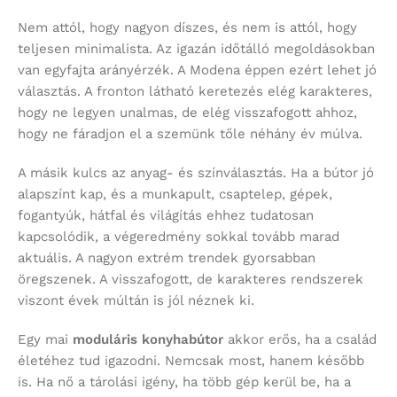
Nem attól, hogy nagyon díszes, és nem is attól, hogy
teljesen minimalista. Az igazán időtálló megoldásokban
van egyfajta arányérzék. A Modena éppen ezért lehet jó
választás. A fronton látható keretezés elég karakteres,
hogy ne legyen unalmas, de elég visszafogott ahhoz,
hogy ne fáradjon el a szemünk tőle néhány év múlva.
A másik kulcs az anyag- és színválasztás. Ha a bútor jó
alapszínt kap, és a munkapult, csaptelep, gépek,
fogantyúk, hátfal és világítás ehhez tudatosan
kapcsolódik, a végeredmény sokkal tovább marad
aktuális. A nagyon extrém trendek gyorsabban
öregszenek. A visszafogott, de karakteres rendszerek
viszont évek múltán is jól néznek ki.
Egy mai
moduláris konyhabútor
akkor erős, ha a család
életéhez tud igazodni. Nemcsak most, hanem később
is. Ha nő a tárolási igény, ha több gép kerül be, ha a