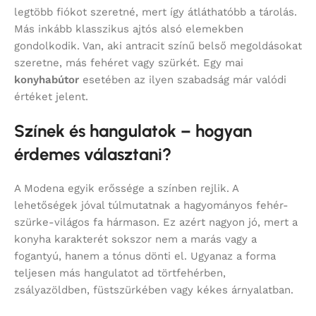
legtöbb fiókot szeretné, mert így átláthatóbb a tárolás.
Más inkább klasszikus ajtós alsó elemekben
gondolkodik. Van, aki antracit színű belső megoldásokat
szeretne, más fehéret vagy szürkét. Egy mai
konyhabútor
esetében az ilyen szabadság már valódi
értéket jelent.
Színek és hangulatok – hogyan
érdemes választani?
A Modena egyik erőssége a színben rejlik. A
lehetőségek jóval túlmutatnak a hagyományos fehér-
szürke-világos fa hármason. Ez azért nagyon jó, mert a
konyha karakterét sokszor nem a marás vagy a
fogantyú, hanem a tónus dönti el. Ugyanaz a forma
teljesen más hangulatot ad törtfehérben,
zsályazöldben, füstszürkében vagy kékes árnyalatban.