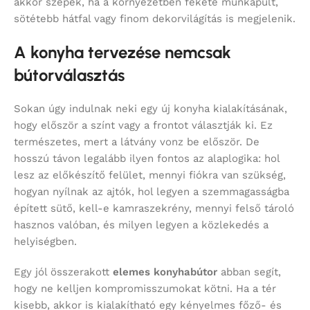
akkor szépek, ha a környezetben fekete munkapult,
sötétebb hátfal vagy finom dekorvilágítás is megjelenik.
A konyha tervezése nemcsak
bútorválasztás
Sokan úgy indulnak neki egy új konyha kialakításának,
hogy először a színt vagy a frontot választják ki. Ez
természetes, mert a látvány vonz be először. De
hosszú távon legalább ilyen fontos az alaplogika: hol
lesz az előkészítő felület, mennyi fiókra van szükség,
hogyan nyílnak az ajtók, hol legyen a szemmagasságba
épített sütő, kell-e kamraszekrény, mennyi felső tároló
hasznos valóban, és milyen legyen a közlekedés a
helyiségben.
Egy jól összerakott
elemes konyhabútor
abban segít,
hogy ne kelljen kompromisszumokat kötni. Ha a tér
kisebb, akkor is kialakítható egy kényelmes főző- és