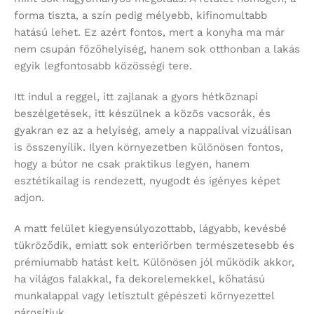
forma tiszta, a szín pedig mélyebb, kifinomultabb
hatású lehet. Ez azért fontos, mert a konyha ma már
nem csupán főzőhelyiség, hanem sok otthonban a lakás
egyik legfontosabb közösségi tere.
Itt indul a reggel, itt zajlanak a gyors hétköznapi
beszélgetések, itt készülnek a közös vacsorák, és
gyakran ez az a helyiség, amely a nappalival vizuálisan
is összenyílik. Ilyen környezetben különösen fontos,
hogy a bútor ne csak praktikus legyen, hanem
esztétikailag is rendezett, nyugodt és igényes képet
adjon.
A matt felület kiegyensúlyozottabb, lágyabb, kevésbé
tükröződik, emiatt sok enteriőrben természetesebb és
prémiumabb hatást kelt. Különösen jól működik akkor,
ha világos falakkal, fa dekorelemekkel, kőhatású
munkalappal vagy letisztult gépészeti környezettel
párosítjuk.