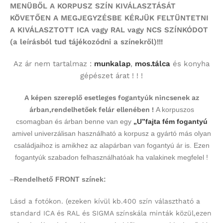
MENÜBŐL A KORPUSZ SZÍN KIVÁLASZTÁSÁT
KÖVETŐEN A MEGJEGYZÉSBE KÉRJÜK FELTÜNTETNI
A KIVÁLASZTOTT ICA vagy RAL vagy NCS SZÍNKÓDOT
(a leírásból tud tájékozódni a színekről)!!!
Az ár nem tartalmaz :
munkalap
,
mos.tálca
és konyha
gépészet árat ! ! !
A képen szereplő esetleges fogantyúk nincsenek az
árban,rendelhetőek felár ellenében !
A korpuszos
csomagban és árban benne van egy
„U”fajta fém fogantyú
amivel univerzálisan használható a korpusz a gyártó más olyan
családjaihoz is amikhez az alapárban van fogantyú ár is. Ezen
fogantyúk szabadon felhasználhatóak ha valakinek megfelel !
–
Rendelhető FRONT színek:
Lásd a fotókon.
(ezeken kívül kb.400 szín választható a
standard ICA és RAL és SIGMA színskála minták közül,ezen