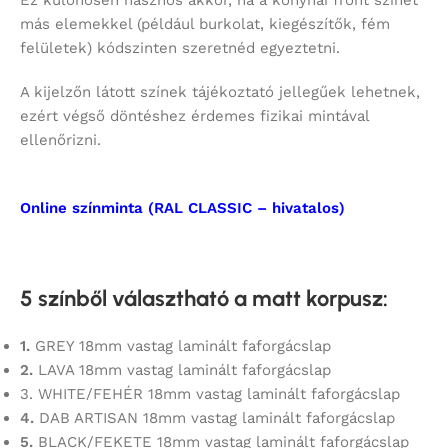
Ez különösen hasznos akkor, ha a konyhai front színét
más elemekkel (például burkolat, kiegészítők, fém
felületek) kódszinten szeretnéd egyeztetni.
A kijelzőn látott színek tájékoztató jellegűek lehetnek,
ezért végső döntéshez érdemes fizikai mintával
ellenőrizni.
Online színminta (RAL CLASSIC – hivatalos)
5 színből választható a matt korpusz
:
1.
GREY 18mm vastag laminált faforgácslap
2.
LAVA 18mm vastag laminált faforgácslap
3. WHITE/FEHÉR 18mm vastag laminált faforgácslap
4.
DAB ARTISAN 18mm vastag laminált faforgácslap
5.
BLACK/FEKETE 18mm vastag laminált faforgácslap