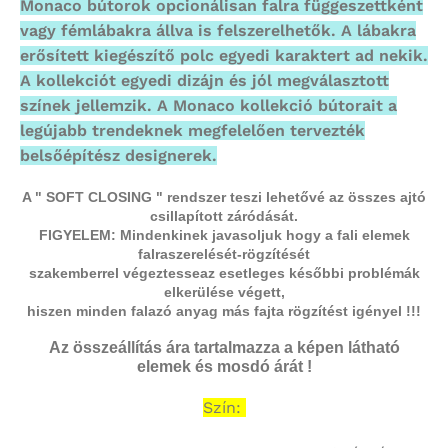
Monaco bútorok opcionálisan falra függeszettként
vagy fémlábakra állva is felszerelhetők. A lábakra
erősített kiegészítő polc egyedi karaktert ad nekik.
A kollekciót egyedi dizájn és jól megválasztott
színek jellemzik. A Monaco kollekció bútorait a
legújabb trendeknek megfelelően tervezték
belsőépítész designerek.
A " SOFT CLOSING " rendszer teszi lehetővé az összes ajtó
csillapított záródását.
FIGYELEM: Mindenkinek javasoljuk hogy a fali elemek
falraszerelését-rögzítését
szakemberrel végeztesse
az esetleges későbbi problémák
elkerülése végett,
hiszen minden falazó anyag más fajta rögzítést igényel !!!
Az összeállítás ára tartalmazza a képen látható
elemek és mosdó árát !
Szín: