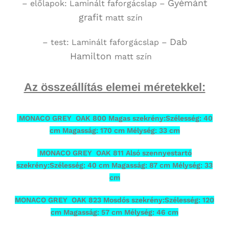
Gyémánt
– előlapok:
Laminált faforgácslap
–
grafit
matt szín
Dab
– test:
Laminált faforgácslap
–
Hamilton
matt szín
Az összeállítás elemei méretekkel:
MONACO GREY OAK 800 Magas szekrény:Szélesség: 40
cm Magasság: 170 cm Mélység: 33 cm
MONACO GREY OAK 811 Alsó szennyestartó
szekrény:Szélesség: 40 cm Magasság: 87 cm Mélység: 33
cm
MONACO GREY OAK 823 Mosdós szekrény:Szélesség: 120
cm Magasság: 57 cm Mélység: 46 cm