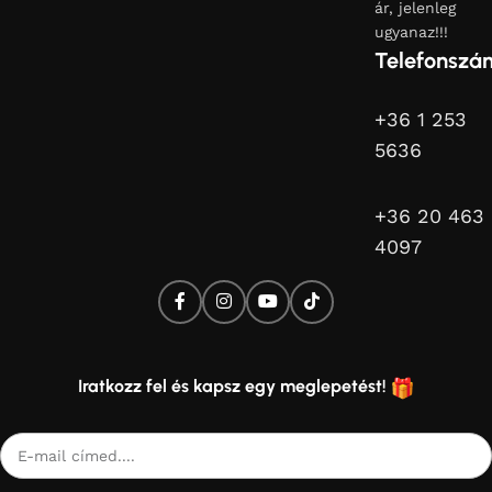
ár, jelenleg
ugyanaz!!!
Telefonszá
+36 1 253
5636
+36 20 463
4097
Iratkozz fel és kapsz egy meglepetést!