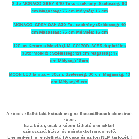
2 db MONACO GREY 840 Tükörszekrény :Szélesség: 60
cm Magasság: 75 cm Mélység: 16 cm
MONACO GREY OAK 830 Fali szekrény :Szélesség: 40
cm Magasság: 75 cm Mélység: 16 cm
120-as Kerámia Mosdó (UM-GO120D-8095 duplatálas
bútormosdó) : Szélesség: 121 cm Magasság: 17
cm Mélység:46cm
MOON LED lámpa – 30cm: Szélesség: 30 cm Magasság: 10
cm Mélység:5 cm
A képek között találhatóak meg az összeállítások elemeinek
képei.
Ez a bútor, csak a képen látható elemekkel-
színösszeállításal és méretekkel rendelhető.
Elemenként is rendelhető ! A csap és szifon NEM tartozék !