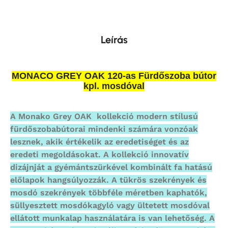
Leírás
MONACO GREY OAK 120-as Fürdőszoba bútor
kpl. mosdóval
A Monako Grey OAK kollekció modern stílusú
fürdőszobabútorai mindenki számára vonzóak
lesznek, akik értékelik az eredetiséget és az
eredeti megoldásokat. A kollekció innovatív
dizájnját a gyémántszürkével kombinált fa hatású
előlapok hangsúlyozzák. A tükrös szekrények és
mosdó szekrények többféle méretben kaphatók,
süllyesztett mosdókagyló vagy ültetett mosdóval
ellátott munkalap használatára is van lehetőség. A