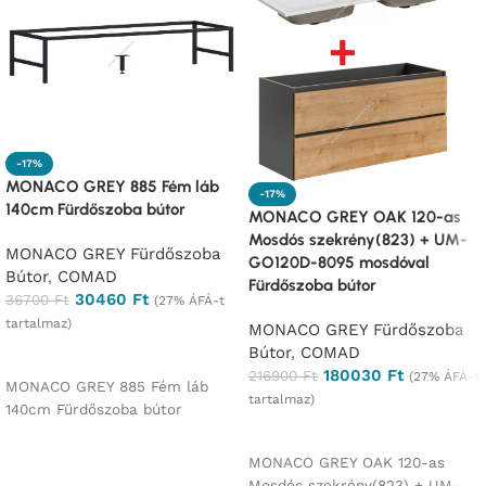
-17%
MONACO GREY 885 Fém láb
-17%
140cm Fürdőszoba bútor
MONACO GREY OAK 120-as
Mosdós szekrény(823) + UM-
MONACO GREY Fürdőszoba
GO120D-8095 mosdóval
Bútor
,
COMAD
Fürdőszoba bútor
30460
Ft
36700
Ft
(27% ÁFÁ-t
tartalmaz)
MONACO GREY Fürdőszoba
Bútor
,
COMAD
Ajánlatkérés
180030
Ft
216900
Ft
(27% ÁFÁ-t
MONACO GREY 885 Fém láb
tartalmaz)
140cm Fürdőszoba bútor
Ajánlatkérés
MONACO GREY OAK 120-as
Mosdós szekrény(823) + UM-