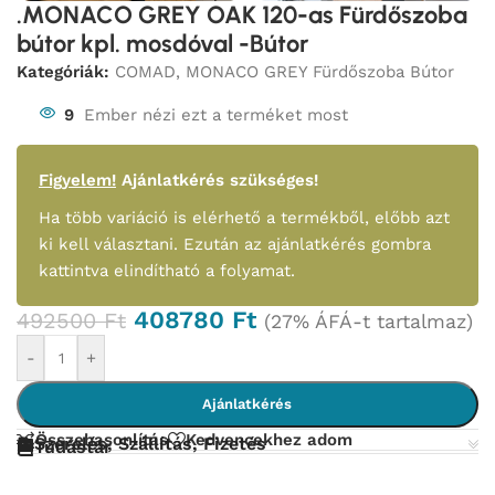
.MONACO GREY OAK 120-as Fürdőszoba
bútor kpl. mosdóval -Bútor
Kategóriák:
COMAD
,
MONACO GREY Fürdőszoba Bútor
9
Ember nézi ezt a terméket most
Figyelem!
Ajánlatkérés szükséges!
Ha több variáció is elérhető a termékből, előbb azt
ki kell választani. Ezután az ajánlatkérés gombra
kattintva elindítható a folyamat.
408780
Ft
492500
Ft
(27% ÁFÁ-t tartalmaz)
-
+
Ajánlatkérés
Összehasonlítás
Kedvencekhez adom
Szerelés, Szállítás, Fizetés
Tudástár