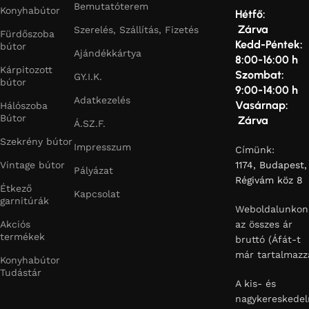
Bemutatóterem
Konyhabútor
Hétfő:
Zárva
Szerelés, Szállítás, Fizetés
Fürdőszoba
Kedd-Péntek:
bútor
Ajándékkártya
8:00-16:00 h
Kárpitozott
Szombat:
GY.I.K.
bútor
9:00-14:00 h
Adatkezelés
Vasárnap:
Hálószoba
Bútor
Zárva
Á.SZ.F.
Szekrény bútor
Impresszum
Címünk:
Vintage bútor
1174, Budapest,
Pályázat
Régivám köz 8
Étkező
Kapcsolat
garnitúrák
Weboldalunkon
Akciós
az összes ár
termékek
bruttó (Áfát-t
már tartalmazz
Konyhabútor
Tudástár
A kis- és
nagykereskedel