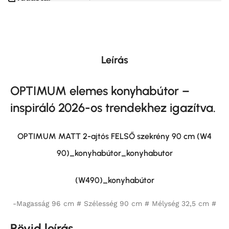
Leírás
OPTIMUM elemes
konyhabútor –
inspiráló 2026-os trendekhez igazítva.
OPTIMUM MATT 2-ajtós FELSŐ szekrény 90 cm (W4
90)_konyhabútor_konyhabutor
(W490)_konyhabútor
-Magasság 96 cm # Szélesség 90 cm # Mélység 32,5 cm #
Rövid leírás