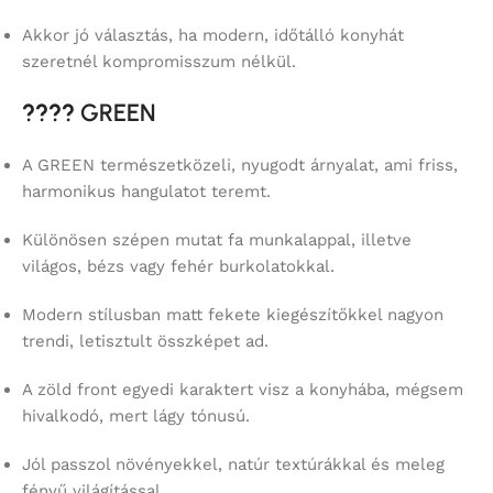
Akkor jó választás, ha modern, időtálló konyhát
szeretnél kompromisszum nélkül.
????
GREEN
A GREEN természetközeli, nyugodt árnyalat, ami friss,
harmonikus hangulatot teremt.
Különösen szépen mutat fa munkalappal, illetve
világos, bézs vagy fehér burkolatokkal.
Modern stílusban matt fekete kiegészítőkkel nagyon
trendi, letisztult összképet ad.
A zöld front egyedi karaktert visz a konyhába, mégsem
hivalkodó, mert lágy tónusú.
Jól passzol növényekkel, natúr textúrákkal és meleg
fényű világítással.