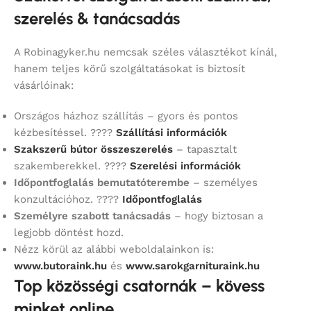
szerelés & tanácsadás
A Robinagyker.hu nemcsak széles választékot kínál,
hanem teljes körű szolgáltatásokat is biztosít
vásárlóinak:
Országos házhoz szállítás – gyors és pontos
kézbesítéssel. ????
Szállítási információk
Szakszerű bútor összeszerelés
– tapasztalt
szakemberekkel. ????
Szerelési információk
Időpontfoglalás bemutatóterembe
– személyes
konzultációhoz. ????
Időpontfoglalás
Személyre szabott tanácsadás
– hogy biztosan a
legjobb döntést hozd.
Nézz körül az alábbi weboldalainkon is:
www.butoraink.hu
és
www.sarokgarnituraink.hu
Top közösségi csatornák – kövess
minket online