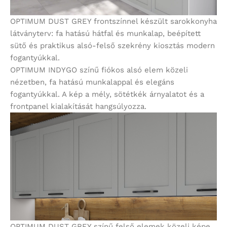
OPTIMUM DUST GREY frontszínnel készült sarokkonyha
látványterv: fa hatású hátfal és munkalap, beépített
sütő és praktikus alsó-felső szekrény kiosztás modern
fogantyúkkal.
OPTIMUM INDYGO színű fiókos alsó elem közeli
nézetben, fa hatású munkalappal és elegáns
fogantyúkkal. A kép a mély, sötétkék árnyalatot és a
frontpanel kialakítását hangsúlyozza.
OPTIMUM DUST GREY színű felső elemek közeli képe,