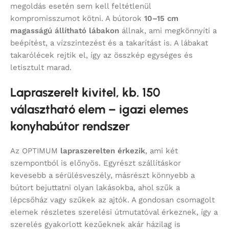
megoldás esetén sem kell feltétlenül
kompromisszumot kötni. A bútorok
10–15 cm
magasságú állítható lábakon
állnak, ami megkönnyíti a
beépítést, a vízszintezést és a takarítást is. A lábakat
takarólécek rejtik el, így az összkép egységes és
letisztult marad.
Lapraszerelt kivitel, kb. 150
választható elem – igazi elemes
konyhabútor rendszer
Az OPTIMUM
lapraszerelten érkezik
, ami két
szempontból is előnyös. Egyrészt szállításkor
kevesebb a sérülésveszély, másrészt könnyebb a
bútort bejuttatni olyan lakásokba, ahol szűk a
lépcsőház vagy szűkek az ajtók. A gondosan csomagolt
elemek részletes szerelési útmutatóval érkeznek, így a
szerelés gyakorlott kezűeknek akár házilag is