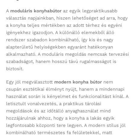
A
moduláris konyhabútor
az egyik legpraktikusabb
választás napjainkban, hiszen lehetőséget ad arra, hogy
a konyha teljes mértékben az adott térhez és egyéni
igényekhez igazodjon. A különálló elemekből álló
rendszer szabadon kombinálható, így kis és nagy
alapterületű helyiségekben egyaránt hatékonyan
alkalmazható. A moduláris megoldás nemcsak tervezési
szabadságot, hanem hosszú távú rugalmasságot is
biztosít.
Egy jól megválasztott
modern konyha bútor
nem
csupán esztétikai élményt nyújt, hanem a mindennapi
használat során is kényelmet és funkcionalitást kínál. A
letisztult vonalvezetés, a praktikus tárolási
megoldások és az időtálló anyaghasználat mind
hozzájárulnak ahhoz, hogy a konyha a lakás egyik
legfontosabb központi tere legyen. A modern stílus jól
kombinálható természetes fa felületekkel, matt