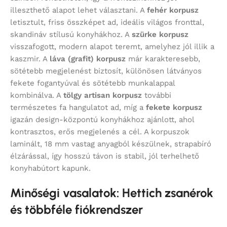
illeszthető alapot lehet választani. A
fehér korpusz
letisztult, friss összképet ad, ideális világos fronttal,
skandináv stílusú konyhákhoz. A
szürke korpusz
visszafogott, modern alapot teremt, amelyhez jól illik a
kaszmir. A
láva (grafit) korpusz
már karakteresebb,
sötétebb megjelenést biztosít, különösen látványos
fekete fogantyúval és sötétebb munkalappal
kombinálva. A
tölgy artisan korpusz
további
természetes fa hangulatot ad, míg a
fekete korpusz
igazán design-központú konyhákhoz ajánlott, ahol
kontrasztos, erős megjelenés a cél. A korpuszok
laminált, 18 mm vastag anyagból készülnek, strapabíró
élzárással, így hosszú távon is stabil, jól terhelhető
konyhabútort kapunk.
Minőségi vasalatok: Hettich zsanérok
és többféle fiókrendszer