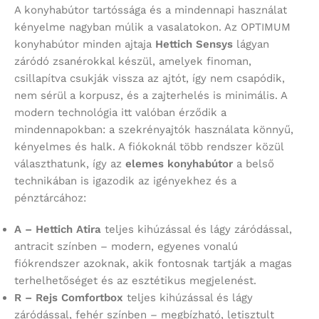
A konyhabútor tartóssága és a mindennapi használat
kényelme nagyban múlik a vasalatokon. Az OPTIMUM
konyhabútor minden ajtaja
Hettich Sensys
lágyan
záródó zsanérokkal készül, amelyek finoman,
csillapítva csukják vissza az ajtót, így nem csapódik,
nem sérül a korpusz, és a zajterhelés is minimális. A
modern technológia itt valóban érződik a
mindennapokban: a szekrényajtók használata könnyű,
kényelmes és halk. A fiókoknál több rendszer közül
választhatunk, így az
elemes konyhabútor
a belső
technikában is igazodik az igényekhez és a
pénztárcához:
A – Hettich Atira
teljes kihúzással és lágy záródással,
antracit színben – modern, egyenes vonalú
fiókrendszer azoknak, akik fontosnak tartják a magas
terhelhetőséget és az esztétikus megjelenést.
R – Rejs Comfortbox
teljes kihúzással és lágy
záródással, fehér színben – megbízható, letisztult