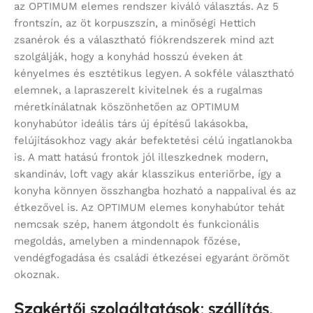
az OPTIMUM elemes rendszer kiváló választás. Az 5
frontszín, az öt korpuszszín, a minőségi Hettich
zsanérok és a választható fiókrendszerek mind azt
szolgálják, hogy a konyhád hosszú éveken át
kényelmes és esztétikus legyen. A sokféle választható
elemnek, a lapraszerelt kivitelnek és a rugalmas
méretkínálatnak köszönhetően az OPTIMUM
konyhabútor ideális társ új építésű lakásokba,
felújításokhoz vagy akár befektetési célú ingatlanokba
is. A matt hatású frontok jól illeszkednek modern,
skandináv, loft vagy akár klasszikus enteriőrbe, így a
konyha könnyen összhangba hozható a nappalival és az
étkezővel is. Az OPTIMUM elemes konyhabútor tehát
nemcsak szép, hanem átgondolt és funkcionális
megoldás, amelyben a mindennapok főzése,
vendégfogadása és családi étkezései egyaránt örömöt
okoznak.
Szakértői szolgáltatások: szállítás,