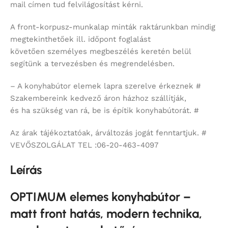
mail címen tud felvilágosítást kérni.
A front-korpusz-munkalap minták raktárunkban mindig
megtekinthetőek ill. időpont foglalást
követően személyes megbeszélés keretén belül
segítünk a tervezésben és megrendelésben.
– A konyhabútor elemek lapra szerelve érkeznek #
Szakembereink kedvező áron házhoz szállítják,
és ha szükség van rá, be is építik konyhabútorát. #
Az árak tájékoztatóak, árváltozás jogát fenntartjuk. #
VEVŐSZOLGÁLAT TEL :06-20-463-4097
Leírás
OPTIMUM elemes konyhabútor –
matt front hatás, modern technika,