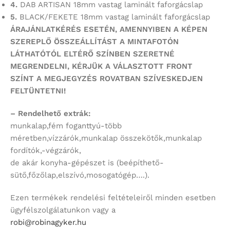
4.
DAB ARTISAN 18mm vastag laminált faforgácslap
5.
BLACK/FEKETE 18mm vastag laminált faforgácslap
ÁRAJÁNLATKÉRÉS ESETÉN, AMENNYIBEN A KÉPEN
SZEREPLŐ ÖSSZEÁLLÍTÁST
A MINTAFOTÓN
LÁTHATÓTÓL ELTÉRŐ SZÍNBEN SZERETNÉ
MEGRENDELNI,
KÉRJÜK A VÁLASZTOTT FRONT
SZÍNT
A MEGJEGYZÉS ROVATBAN SZÍVESKEDJEN
FELTÜNTETNI!
– Rendelhető extrák:
munkalap,fém foganttyú-több
méretben,vízzárók,munkalap összekötők,munkalap
fordítók,-végzárók,
de akár konyha-gépészet is (beépíthető-
sütő,főzőlap,elszívó,mosogatógép….).
Ezen termékek rendelési feltételeiről minden esetben
ügyfélszolgálatunkon vagy a
robi@robinagyker.hu