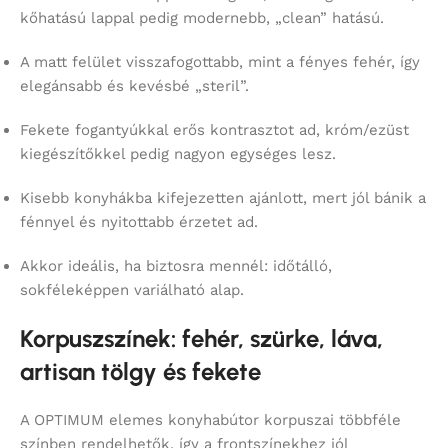
kőhatású lappal pedig modernebb, „clean” hatású.
A matt felület visszafogottabb, mint a fényes fehér, így
elegánsabb és kevésbé „steril”.
Fekete fogantyúkkal erős kontrasztot ad, króm/ezüst
kiegészítőkkel pedig nagyon egységes lesz.
Kisebb konyhákba kifejezetten ajánlott, mert jól bánik a
fénnyel és nyitottabb érzetet ad.
Akkor ideális, ha biztosra mennél: időtálló,
sokféleképpen variálható alap.
Korpuszszínek: fehér, szürke, láva,
artisan tölgy és fekete
A OPTIMUM elemes konyhabútor korpuszai többféle
színben rendelhetők, így a frontszínekhez jól