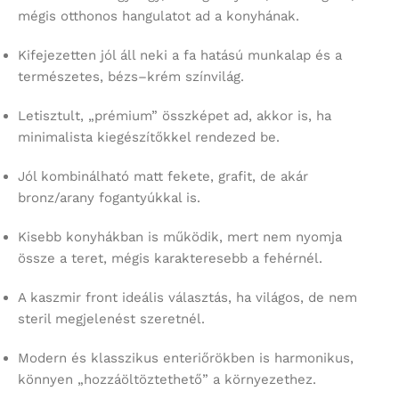
mégis otthonos hangulatot ad a konyhának.
Kifejezetten jól áll neki a fa hatású munkalap és a
természetes, bézs–krém színvilág.
Letisztult, „prémium” összképet ad, akkor is, ha
minimalista kiegészítőkkel rendezed be.
Jól kombinálható matt fekete, grafit, de akár
bronz/arany fogantyúkkal is.
Kisebb konyhákban is működik, mert nem nyomja
össze a teret, mégis karakteresebb a fehérnél.
A kaszmir front ideális választás, ha világos, de nem
steril megjelenést szeretnél.
Modern és klasszikus enteriőrökben is harmonikus,
könnyen „hozzáöltöztethető” a környezethez.