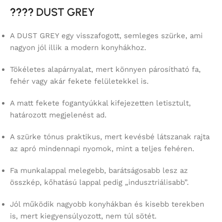
????
DUST GREY
A DUST GREY egy visszafogott, semleges szürke, ami
nagyon jól illik a modern konyhákhoz.
Tökéletes alapárnyalat, mert könnyen párosítható fa,
fehér vagy akár fekete felületekkel is.
A matt fekete fogantyúkkal kifejezetten letisztult,
határozott megjelenést ad.
A szürke tónus praktikus, mert kevésbé látszanak rajta
az apró mindennapi nyomok, mint a teljes fehéren.
Fa munkalappal melegebb, barátságosabb lesz az
összkép, kőhatású lappal pedig „indusztriálisabb”.
Jól működik nagyobb konyhákban és kisebb terekben
is, mert kiegyensúlyozott, nem túl sötét.