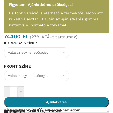
Figyelem!
Ajánlatkérés szükséges!
Ha több variáció is elérhető a termékből, előbb azt
ki kell választani. Ezután az ajánlatkérés gombra
kattintva elindítható a folyamat.
74400
Ft
(27% ÁFÁ-t tartalmaz)
KORPUSZ SZÍNE
FRONT SZÍNE
-
+
Ajánlatkérés
Összehasonlítás
Kedvencekhez adom
Szerelés, Szállítás, Fizetés
Tudástár