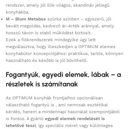
rendszer, amely jól illik világos, skandináv jellegű
konyhákba.
M – Blum Metabox
szürke színben – egyszerű, jól
bevált megoldás, kedvező ár–érték aránnyal, amely
hosszú távon is stabil működést biztosít.
Ezek a fiókrendszerek mindegyike úgy lett
megválasztva, hogy illeszkedjen a OPTIMUM elemes
konyhabútor koncepciójához: praktikus, tartós, könnyen
használható és később is jól bővíthető.
Fogantyúk, egyedi elemek, lábak – a
részletek is számítanak
Az OPTIMUM konyhák frontjaihoz opcionálisan
választható fogantyú is , ami nemcsak esztétikai
kérdés, hanem a mindennapi használat szempontjából
is fontos. A gyártó
egyedi elemek rendelését is
lehetővé teszi
, így speciális méret vagy különleges