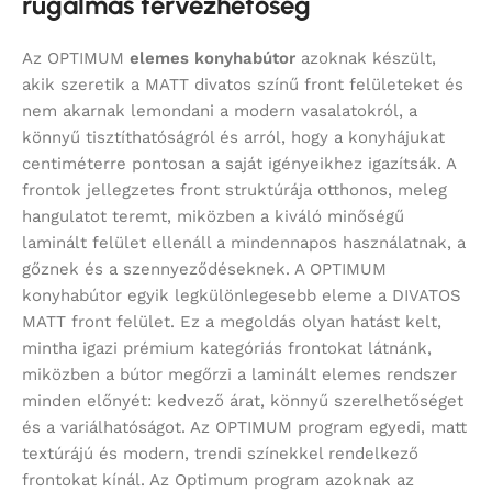
rugalmas tervezhetőség
Az OPTIMUM
elemes konyhabútor
azoknak készült,
akik szeretik a MATT divatos színű front felületeket és
nem akarnak lemondani a modern vasalatokról, a
könnyű tisztíthatóságról és arról, hogy a konyhájukat
centiméterre pontosan a saját igényeikhez igazítsák. A
frontok jellegzetes front struktúrája otthonos, meleg
hangulatot teremt, miközben a kiváló minőségű
laminált felület ellenáll a mindennapos használatnak, a
gőznek és a szennyeződéseknek. A OPTIMUM
konyhabútor egyik legkülönlegesebb eleme a DIVATOS
MATT front felület. Ez a megoldás olyan hatást kelt,
mintha igazi prémium kategóriás frontokat látnánk,
miközben a bútor megőrzi a laminált elemes rendszer
minden előnyét: kedvező árat, könnyű szerelhetőséget
és a variálhatóságot. Az OPTIMUM program egyedi, matt
textúrájú és modern, trendi színekkel rendelkező
frontokat kínál. Az Optimum program azoknak az