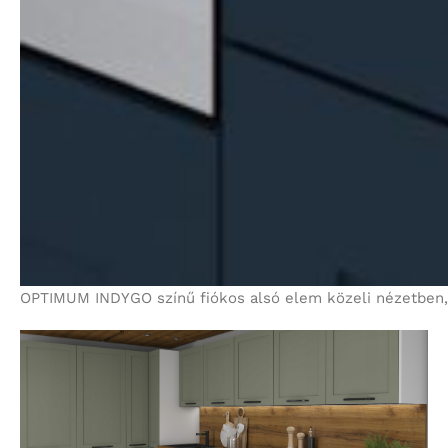
OPTIMUM INDYGO színű fiókos alsó elem közeli nézetben, f