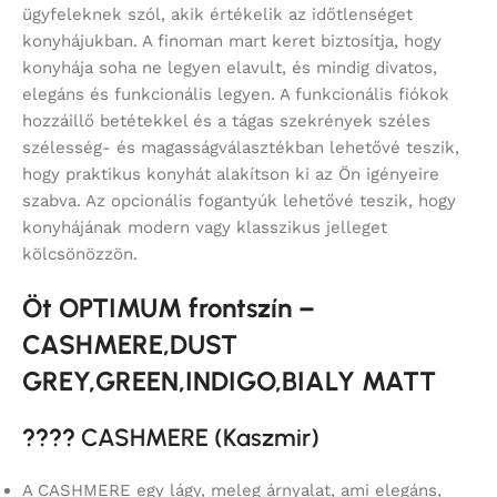
ügyfeleknek szól, akik értékelik az időtlenséget
konyhájukban. A finoman mart keret biztosítja, hogy
konyhája soha ne legyen elavult, és mindig divatos,
elegáns és funkcionális legyen. A funkcionális fiókok
hozzáillő betétekkel és a tágas szekrények széles
szélesség- és magasságválasztékban lehetővé teszik,
hogy praktikus konyhát alakítson ki az Ön igényeire
szabva. Az opcionális fogantyúk lehetővé teszik, hogy
konyhájának modern vagy klasszikus jelleget
kölcsönözzön.
Öt OPTIMUM frontszín –
CASHMERE,DUST
GREY,GREEN,INDIGO,BIALY MATT
????
CASHMERE (Kaszmir)
A CASHMERE egy lágy, meleg árnyalat, ami elegáns,