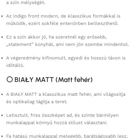
a szín mélységét.
Az indigo front modern, de klasszikus formákkal is
működik, ezért sokféle enteriőrben beilleszthető.
Ez a szín akkor jó, ha szeretnél egy erősebb,
„statement” konyhát, ami nem jön szembe mindenhol.
A végeredmény kifinomult, egyedi és hosszú távon is
időtálló.
⚪
BIAŁY MATT (Matt fehér)
A BIAŁY MATT a klasszikus matt fehér, ami világosítja
és optikailag tágítja a teret.
Letisztult, friss összképet ad, és szinte bármilyen
munkalappal könnyű hozzá stílust választani.
Fa hatású munkalappal melegebb, barátságosabb lesz,