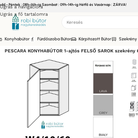
edd - Péntek : 08h-16h-ig Szombat : 09h-14h-ig Hétfő és Vasárnap : ZÁRVA!
Ugrás a navigációra
Ugrás a fő tartalomra
Konyhabútor
Fürdőszoba Bútor
Kárpitozott Bútor
Szekrény 
Kezdőlap
/
Bútor
/
Konyhabútor
/
Elemes Konyhabútor
/
PESCA
PESCARA KONYHABÚTOR 1-ajtós FELSŐ SAROK szekrény 6