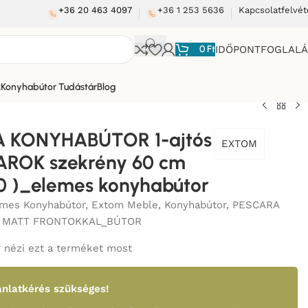
+36 20 463 4097
+36 1 253 5636
Kapcsolatfelvét
0
Ft
IDŐPONTFOGLAL
k
Konyhabútor Tudástár
Blog
 KONYHABÚTOR 1-ajtós
EXTOM
AROK szekrény 60 cm
0 )_elemes konyhabútor
mes Konyhabútor
,
Extom Meble
,
Konyhabútor
,
PESCARA
 MATT FRONTOKKAL_BÚTOR
 nézi ezt a terméket most
nlatkérés szükséges!