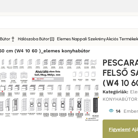
Bútor
Hálószoba Bútor
Elemes Nappali Szekrény
Akciós Terméke
RA KONYHABÚTOR MATT FRONTOKKAL_BÚTOR
/
0 cm (W4 10 60 )_elemes konyhabútor
PESCARA
FELSŐ S
(W4 10 6
Kategóriák:
Ele
KONYHABÚTOR
14
Ember
Figyelem!
Ajá