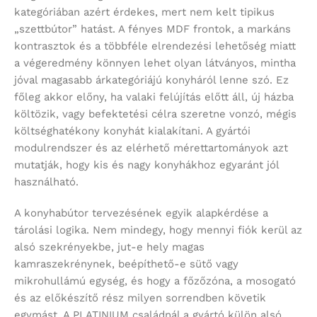
kategóriában azért érdekes, mert nem kelt tipikus
„szettbútor” hatást. A fényes MDF frontok, a markáns
kontrasztok és a többféle elrendezési lehetőség miatt
a végeredmény könnyen lehet olyan látványos, mintha
jóval magasabb árkategóriájú konyháról lenne szó. Ez
főleg akkor előny, ha valaki felújítás előtt áll, új házba
költözik, vagy befektetési célra szeretne vonzó, mégis
költséghatékony konyhát kialakítani. A gyártói
modulrendszer és az elérhető mérettartományok azt
mutatják, hogy kis és nagy konyhákhoz egyaránt jól
használható.
A konyhabútor tervezésének egyik alapkérdése a
tárolási logika. Nem mindegy, hogy mennyi fiók kerül az
alsó szekrényekbe, jut-e hely magas
kamraszekrénynek, beépíthető-e sütő vagy
mikrohullámú egység, és hogy a főzőzóna, a mosogató
és az előkészítő rész milyen sorrendben követik
egymást. A PLATINIUM családnál a gyártó külön alsó,