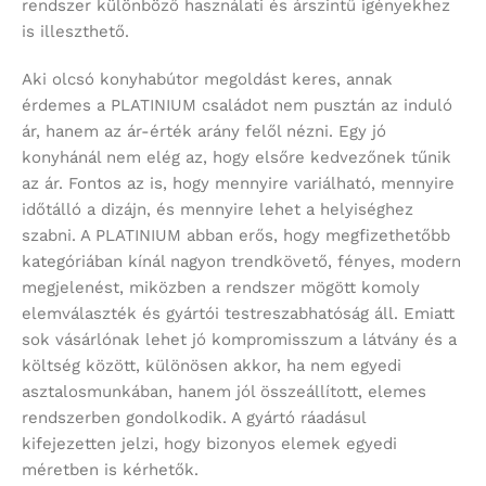
rendszer különböző használati és árszintű igényekhez
is illeszthető.
Aki olcsó konyhabútor megoldást keres, annak
érdemes a PLATINIUM családot nem pusztán az induló
ár, hanem az ár-érték arány felől nézni. Egy jó
konyhánál nem elég az, hogy elsőre kedvezőnek tűnik
az ár. Fontos az is, hogy mennyire variálható, mennyire
időtálló a dizájn, és mennyire lehet a helyiséghez
szabni. A PLATINIUM abban erős, hogy megfizethetőbb
kategóriában kínál nagyon trendkövető, fényes, modern
megjelenést, miközben a rendszer mögött komoly
elemválaszték és gyártói testreszabhatóság áll. Emiatt
sok vásárlónak lehet jó kompromisszum a látvány és a
költség között, különösen akkor, ha nem egyedi
asztalosmunkában, hanem jól összeállított, elemes
rendszerben gondolkodik. A gyártó ráadásul
kifejezetten jelzi, hogy bizonyos elemek egyedi
méretben is kérhetők.