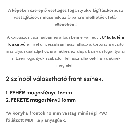
A képeken szereplő esetleges fogantyúk,világítás,korpusz
vastagítások nincsenek az árban,rendelhetőek felár
ellenében !
A korpuszos csomagban és árban benne van egy
„U”fajta fém
fogantyú
amivel univerzálisan használható a korpusz a gyártó
más olyan családjaihoz is amikhez az alapárban van fogantyú ár
is. Ezen fogantyúk szabadon felhasználhatóak ha valakinek
megfelel !
2 színből választható front színek
:
1. FEHÉR magasfényű 16mm
2. FEKETE magasfényű 16mm
*A konyha frontok 16 mm vastag minőségi PVC
fóliázott MDF lap anyagúak.