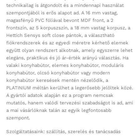
technikailag is átgondolt és a mindennapi használat
szempontjából is erős alapot ad. A 16 mm vastag,
magasfényű PVC fóliával bevont MDF front, a 2
frontszín, az 5 korpuszszín, a 18 mm vastag korpusz, a
Hettich Sensys soft close pántok, a választható
fiókrendszerek és az egyedi méretre kérhető elemek
együtt olyan rendszert alkotnak, amely egyszerre lehet
elegáns, praktikus és jó ár-érték arányú választás. Ha
valaki konyhabútor, elemes konyhabútor, moduláris
konyhabútor, olcsó konyhabútor vagy modern
konyhabútor keresések mentén nézelődik, a
PLATINIUM méltán kerülhet a legerősebb jelöltek közé.
A gyártói adatok alapján ez a program nemcsak
mutatós, hanem valódi tervezési szabadságot is ad, ami
a mai vásárlóknak talán az egyik legfontosabb
szempont.
Szolgáltatásaink: szállítás, szerelés és tanácsadás