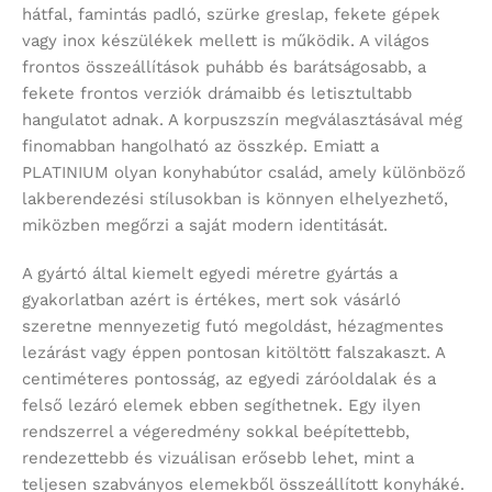
hátfal, famintás padló, szürke greslap, fekete gépek
vagy inox készülékek mellett is működik. A világos
frontos összeállítások puhább és barátságosabb, a
fekete frontos verziók drámaibb és letisztultabb
hangulatot adnak. A korpuszszín megválasztásával még
finomabban hangolható az összkép. Emiatt a
PLATINIUM olyan konyhabútor család, amely különböző
lakberendezési stílusokban is könnyen elhelyezhető,
miközben megőrzi a saját modern identitását.
A gyártó által kiemelt egyedi méretre gyártás a
gyakorlatban azért is értékes, mert sok vásárló
szeretne mennyezetig futó megoldást, hézagmentes
lezárást vagy éppen pontosan kitöltött falszakaszt. A
centiméteres pontosság, az egyedi záróoldalak és a
felső lezáró elemek ebben segíthetnek. Egy ilyen
rendszerrel a végeredmény sokkal beépítettebb,
rendezettebb és vizuálisan erősebb lehet, mint a
teljesen szabványos elemekből összeállított konyháké.