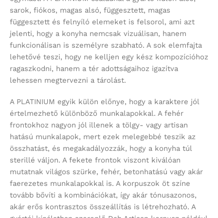
sarok, fiókos, magas alsó, függesztett, magas
függesztett és felnyíló elemeket is felsorol, ami azt
jelenti, hogy a konyha nemcsak vizuálisan, hanem
funkcionálisan is személyre szabható. A sok elemfajta
lehetővé teszi, hogy ne kelljen egy kész kompozícióhoz
ragaszkodni, hanem a tér adottságaihoz igazítva
lehessen megtervezni a tárolást.
A PLATINIUM egyik külön előnye, hogy a karaktere jól
értelmezhető különböző munkalapokkal. A fehér
frontokhoz nagyon jól illenek a tölgy- vagy artisan
hatású munkalapok, mert ezek melegebbé teszik az
összhatást, és megakadályozzák, hogy a konyha túl
sterillé váljon. A fekete frontok viszont kiválóan
mutatnak világos szürke, fehér, betonhatású vagy akár
faerezetes munkalapokkal is. A korpuszok öt színe
tovább bővíti a kombinációkat, így akár tónusazonos,
akár erős kontrasztos összeállítás is létrehozható. A