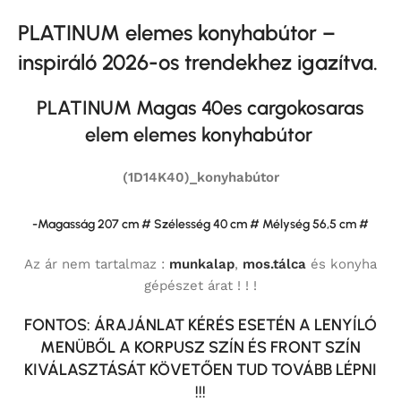
PLATINUM elemes konyhabútor –
inspiráló 2026-os trendekhez igazítva.
PLATINUM Magas 40es cargokosaras
elem elemes konyhabútor
(1D14K40)_konyhabútor
-Magasság 207 cm # Szélesség 40 cm # Mélység 56,5 cm #
Az ár nem tartalmaz :
munkalap
,
mos.tálca
és konyha
gépészet árat ! ! !
FONTOS: ÁRAJÁNLAT KÉRÉS ESETÉN A LENYÍLÓ
MENÜBŐL A KORPUSZ SZÍN ÉS FRONT SZÍN
KIVÁLASZTÁSÁT KÖVETŐEN TUD TOVÁBB LÉPNI
!!!