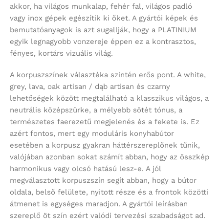
akkor, ha világos munkalap, fehér fal, világos padló
vagy inox gépek egészítik ki őket. A gyártói képek és
bemutatóanyagok is azt sugallják, hogy a PLATINIUM
egyik legnagyobb vonzereje éppen ez a kontrasztos,
fényes, kortárs vizuális világ.
A korpuszszínek választéka szintén erős pont. A white,
grey, lava, oak artisan / dąb artisan és czarny
lehetőségek között megtalálható a klasszikus világos, a
neutrális középszürke, a mélyebb sötét tónus, a
természetes faerezetű megjelenés és a fekete is. Ez
azért fontos, mert egy moduláris konyhabútor
esetében a korpusz gyakran háttérszereplőnek tűnik,
valójában azonban sokat számít abban, hogy az összkép
harmonikus vagy olcsó hatású lesz-e. A jól
megválasztott korpuszszín segít abban, hogy a bútor
oldala, belső felülete, nyitott része és a frontok közötti
átmenet is egységes maradjon. A gyártói leírásban
szereplő öt szín ezért valódi tervezési szabadságot ad.