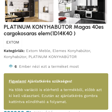
PLATINUM KONYHABÚTOR Magas 40es
cargokosaras elem(1D14K40 )
EXTOM
Kategóriák:
Extom Meble
,
Elemes Konyhabútor
,
Konyhabútor
,
PLATINUM KONYHABÚTOR
6
Ember nézi ezt a terméket most
Figyelem!
Ajánlatkérés szükséges!
Ha több variáció is elérhető a termékből, előbb azt
ki kell választani. Ezután az ajánlatkérés gombra
kattintva elindítható a folyamat.