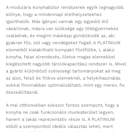
A moduláris konyhabútor rendszerek egyik legnagyobb
előnye, hogy a mindennapi élethelyzetekhez
igazíthatók. Más igényei vannak egy egyedül élő
vásárlónak, másra van szüksége egy többgyermekes
családnak, és megint másképp gondolkodik az, aki
gyakran főz, süt vagy vendégeket fogad. A PLATINIUM
elemeiből kialakítható kompakt főzőfülke, L alakú
konyha, falas elrendezés, illetve magas elemekkel
kiegészített nagyobb tárolókapacitású rendszer is. Mivel
a gyártó különböző szélességi tartományokat ad meg
az alsó, felső és fiókos elemeknél, a helykihasználás
sokkal finomabban optimalizálható, mint egy merev, fix
összeállításnál.
A mai otthonokban sokszor fontos szempont, hogy a
konyha ne csak funkcionális munkaterület legyen,
hanem a lakás reprezentatív része is. A PLATINIUM
ebből a szempontból ideális választás lehet, mert