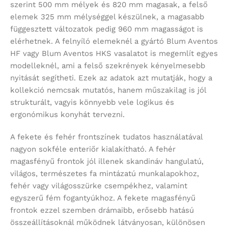
szerint 500 mm mélyek és 820 mm magasak, a felső
elemek 325 mm mélységgel készülnek, a magasabb
függesztett változatok pedig 960 mm magasságot is
elérhetnek. A felnyíló elemeknél a gyártó Blum Aventos
HF vagy Blum Aventos HKS vasalatot is megemlít egyes
modelleknél, ami a felső szekrények kényelmesebb
nyitását segítheti. Ezek az adatok azt mutatják, hogy a
kollekció nemcsak mutatós, hanem műszakilag is jól
strukturált, vagyis könnyebb vele logikus és
ergonómikus konyhát tervezni.
A fekete és fehér frontszínek tudatos használatával
nagyon sokféle enteriőr kialakítható. A fehér
magasfényű frontok jól illenek skandináv hangulatú,
világos, természetes fa mintázatú munkalapokhoz,
fehér vagy világosszürke csempékhez, valamint
egyszerű fém fogantyúkhoz. A fekete magasfényű
frontok ezzel szemben drámaibb, erősebb hatású
összeállításoknál működnek látványosan, különösen