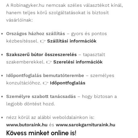
A Robinagyker.hu nemcsak széles választékot kínál,
hanem teljes körű szolgáltatásokat is biztosít
vásárlóinak:
Országos házhoz szállítás
– gyors és pontos
kézbesítéssel. 👉
Szállítási információk
Szakszerű bútor összeszerelés
– tapasztalt
szakemberekkel. 👉
Szerelési információk
Időpontfoglalás bemutatóterembe
– személyes
konzultációhoz. 👉
Időpontfoglalás
Személyre szabott tanácsadás
– hogy biztosan a
legjobb döntést hozd.
nézz körül az alábbi weboldalainkon is:
www.butoraink.hu
és
www.sarokgarnituraink.hu
Kövess minket online is!