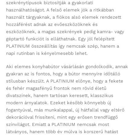
szekrénytípusok biztosítják a gyakorlati
használhatóságot. A felső elemek jók a ritkábban
használt tárgyaknak, a fiókos alsó elemek rendezett
hozzáférést adnak az evőeszközöknek és
eszközöknek, a magas szekrények pedig kamra- vagy
géptartó funkciót is elláthatnak. Egy jól felépített
PLATINIUM összeállítás így nemcsak szép, hanem a
napi rutinban is kényelmesebb lehet.
Aki elemes konyhabútor vásárlásán gondolkodik, annak
gyakran az is fontos, hogy a bútor mennyire időtálló
stílusban készült. A PLATINIUM előnye, hogy a fekete
és fehér magasfényű frontok nem rövid életű
divatszínek, hanem tartósan keresett, klasszikus
modern árnyalatok. Ezeket később könnyebb új
fogantyúval, más munkalappal, új hátfallal vagy eltérő
dekorációval frissíteni, mint egy erősen trendfüggő
színvilágot. Emiatt a PLATINIUM nemcsak most
látványos, hanem több év múlva is korszerű hatást