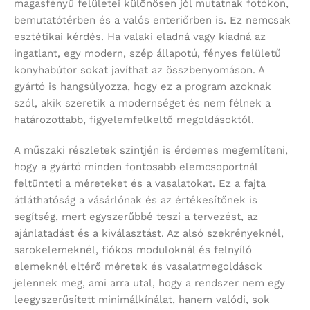
magasfényű felületei különösen jól mutatnak fotókon,
bemutatótérben és a valós enteriőrben is. Ez nemcsak
esztétikai kérdés. Ha valaki eladná vagy kiadná az
ingatlant, egy modern, szép állapotú, fényes felületű
konyhabútor sokat javíthat az összbenyomáson. A
gyártó is hangsúlyozza, hogy ez a program azoknak
szól, akik szeretik a modernséget és nem félnek a
határozottabb, figyelemfelkeltő megoldásoktól.
A műszaki részletek szintjén is érdemes megemlíteni,
hogy a gyártó minden fontosabb elemcsoportnál
feltünteti a méreteket és a vasalatokat. Ez a fajta
átláthatóság a vásárlónak és az értékesítőnek is
segítség, mert egyszerűbbé teszi a tervezést, az
ajánlatadást és a kiválasztást. Az alsó szekrényeknél,
sarokelemeknél, fiókos moduloknál és felnyíló
elemeknél eltérő méretek és vasalatmegoldások
jelennek meg, ami arra utal, hogy a rendszer nem egy
leegyszerűsített minimálkínálat, hanem valódi, sok