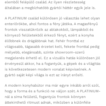
elemből felépülő család. Az ilyen részletesség
általában a megbízhatóbb gyártói háttér egyik jele is.
A PLATINIUM család különösen jó választás lehet olyan
enteriőrökbe, ahol fontos a fény játéka. A magasfényű
frontok visszatükrözik az ablakokból, lámpákból és
környező felületekből érkező fényt, ezért a konyha
élőbbnek és drágábbnak hat. Fehér fronttal ez
világosabb, tágasabb érzetet kelt, fekete fronttal pedig
mélyebb, elegánsabb, szinte showroom-szerű
megjelenés érhető el. Ez a vizuális hatás különösen jól
érvényesül akkor, ha a fogantyúk, a gépek és a világítás
is következetesen modern vonalat képviselnek. A
gyártó saját képi világa is ezt az irányt erősíti.
A modern konyhabútor ma már egyre inkább arról szól,
hogy a forma és a funkció ne váljon szét. A PLATINIUM-
nál a sima felületű, fogantyús frontok könnyen
áttekinthető ritmust adnak, miközben a különféle