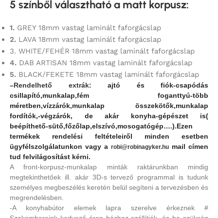
5 színből választható a matt korpusz
:
1.
GREY 18mm vastag laminált faforgácslap
2.
LAVA 18mm vastag laminált faforgácslap
3. WHITE/FEHÉR 18mm vastag laminált faforgácslap
4.
DAB ARTISAN 18mm vastag laminált faforgácslap
5.
BLACK/FEKETE 18mm vastag laminált faforgácslap
–
Rendelhető extrák
: ajtó és fiók-csapódás
csillapító,
munkalap,fém foganttyú-több
méretben,vízzárók,munkalap összekötők,munkalap
fordítók,-végzárók, de akár konyha-gépészet is(
beépíthető-sütő,főzőlap,elszívó,mosogatógép….).Ezen
termékek rendelési feltételeiről minden esetben
ügyfélszolgálatunkon vagy a
mail címen
robi@robinagyker.hu
tud felvilágosítást kérni.
A front-korpusz-munkalap minták raktárunkban mindig
megtekinthetőek ill. akár 3D-s tervező programmal is tudunk
személyes megbeszélés keretén belül segíteni a tervezésben és
megrendelésben.
-A konyhabútor elemek lapra szerelve érkeznek #