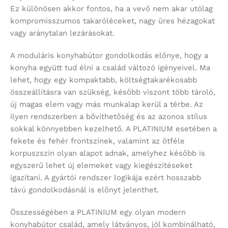
Ez különösen akkor fontos, ha a vevő nem akar utólag
kompromisszumos takaróléceket, nagy üres hézagokat
vagy aránytalan lezárásokat.
A moduláris konyhabútor gondolkodás előnye, hogy a
konyha együtt tud élni a család változó igényeivel. Ma
lehet, hogy egy kompaktabb, költségtakarékosabb
összeállításra van szükség, később viszont több tároló,
új magas elem vagy más munkalap kerül a térbe. Az
ilyen rendszerben a bővíthetőség és az azonos stílus
sokkal könnyebben kezelhető. A PLATINIUM esetében a
fekete és fehér frontszínek, valamint az ötféle
korpuszszín olyan alapot adnak, amelyhez később is
egyszerű lehet új elemeket vagy kiegészítéseket
igazítani. A gyártói rendszer logikája ezért hosszabb
távú gondolkodásnál is előnyt jelenthet.
Összességében a PLATINIUM egy olyan modern
konyhabútor család, amely látványos, jól kombinálható,