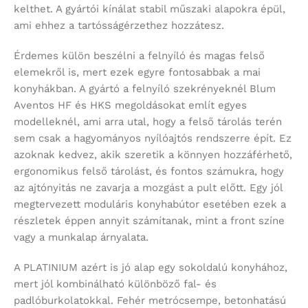
kelthet. A gyártói kínálat stabil műszaki alapokra épül,
ami ehhez a tartósságérzethez hozzátesz.
Érdemes külön beszélni a felnyíló és magas felső
elemekről is, mert ezek egyre fontosabbak a mai
konyhákban. A gyártó a felnyíló szekrényeknél Blum
Aventos HF és HKS megoldásokat említ egyes
modelleknél, ami arra utal, hogy a felső tárolás terén
sem csak a hagyományos nyílóajtós rendszerre épít. Ez
azoknak kedvez, akik szeretik a könnyen hozzáférhető,
ergonomikus felső tárolást, és fontos számukra, hogy
az ajtónyitás ne zavarja a mozgást a pult előtt. Egy jól
megtervezett moduláris konyhabútor esetében ezek a
részletek éppen annyit számítanak, mint a front színe
vagy a munkalap árnyalata.
A PLATINIUM azért is jó alap egy sokoldalú konyhához,
mert jól kombinálható különböző fal- és
padlóburkolatokkal. Fehér metrócsempe, betonhatású