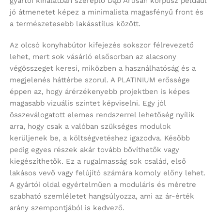
gyártói kínálatban szereplő Dąb Artisan korpusz például
jó átmenetet képez a minimalista magasfényű front és
a természetesebb lakásstílus között.
Az olcsó konyhabútor kifejezés sokszor félrevezető
lehet, mert sok vásárló elsősorban az alacsony
végösszeget keresi, miközben a használhatóság és a
megjelenés háttérbe szorul. A PLATINIUM erőssége
éppen az, hogy árérzékenyebb projektben is képes
magasabb vizuális szintet képviselni. Egy jól
összeválogatott elemes rendszerrel lehetőség nyílik
arra, hogy csak a valóban szükséges modulok
kerüljenek be, a költségvetéshez igazodva. Később
pedig egyes részek akár tovább bővíthetők vagy
kiegészíthetők. Ez a rugalmasság sok család, első
lakásos vevő vagy felújító számára komoly előny lehet.
A gyártói oldal egyértelműen a moduláris és méretre
szabható szemléletet hangsúlyozza, ami az ár-érték
arány szempontjából is kedvező.