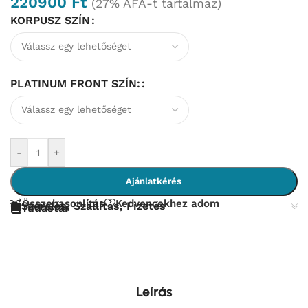
220900
Ft
(27% ÁFÁ-t tartalmaz)
KORPUSZ SZÍN
PLATINUM FRONT SZÍN:
-
+
Ajánlatkérés
Összehasonlítás
Kedvencekhez adom
Szerelés, Szállítás, Fizetés
Tudástár
Leírás