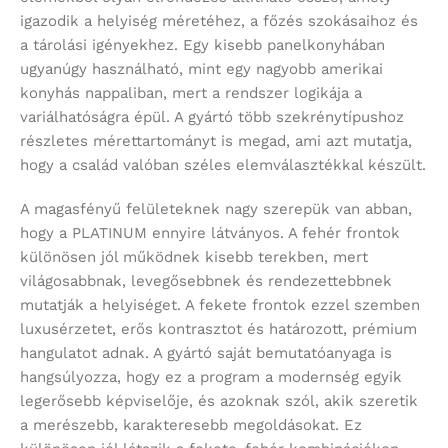
igazodik a helyiség méretéhez, a főzés szokásaihoz és
a tárolási igényekhez. Egy kisebb panelkonyhában
ugyanúgy használható, mint egy nagyobb amerikai
konyhás nappaliban, mert a rendszer logikája a
variálhatóságra épül. A gyártó több szekrénytípushoz
részletes mérettartományt is megad, ami azt mutatja,
hogy a család valóban széles elemválasztékkal készült.
A magasfényű felületeknek nagy szerepük van abban,
hogy a PLATINUM ennyire látványos. A fehér frontok
különösen jól működnek kisebb terekben, mert
világosabbnak, levegősebbnek és rendezettebbnek
mutatják a helyiséget. A fekete frontok ezzel szemben
luxusérzetet, erős kontrasztot és határozott, prémium
hangulatot adnak. A gyártó saját bemutatóanyaga is
hangsúlyozza, hogy ez a program a modernség egyik
legerősebb képviselője, és azoknak szól, akik szeretik
a merészebb, karakteresebb megoldásokat. Ez