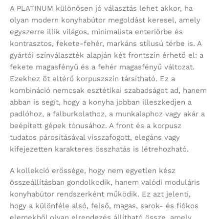
A PLATINUM különösen jó választás lehet akkor, ha
olyan modern konyhabútor megoldást keresel, amely
egyszerre illik világos, minimalista enteriőrbe és
kontrasztos, fekete-fehér, markáns stílusú térbe is. A
gyártói színválaszték alapján két frontszín érhető el: a
fekete magasfényű és a fehér magasfényű változat.
Ezekhez öt eltérő korpuszszín társítható. Ez a
kombináció nemcsak esztétikai szabadságot ad, hanem
abban is segít, hogy a konyha jobban illeszkedjen a
padlóhoz, a falburkolathoz, a munkalaphoz vagy akár a
beépített gépek tónusához. A front és a korpusz
tudatos párosításával visszafogott, elegáns vagy
kifejezetten karakteres összhatás is létrehozható.
A kollekció erőssége, hogy nem egyetlen kész
összeállításban gondolkodik, hanem valódi moduláris
konyhabútor rendszerként működik. Ez azt jelenti,
hogy a különféle alsó, felső, magas, sarok- és fiókos
elemekből olyan elrendezés állítható össze, amely