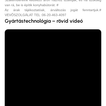
Szakembereink kedvező áron házhoz szállítják, és ha szükség
van rá, be is építik konyhabútorát. #
Az árak tájékoztatóak, árváltozás jogát fenntartjuk.#
VEVŐSZOLGÁLAT TEL :06-20-463-4097
Gyártástechnológia – rövid videó