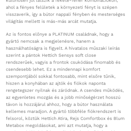
különösen jól látszik a fekete-fehér kombinációkon,
ahol a fényes felületek a környezeti fényt is szépen
visszaverik, így a bútor nappali fényben és mesterséges
világítás mellett is más-más arcát mutatja.
Az is fontos előnye a PLATINUM családnak, hogy a
gyártó nemcsak a megjelenésre, hanem a
használhatóságra is figyelt. A hivatalos műszaki leírás
szerint a pántok Hettich Sensys soft close
rendszerűek, vagyis a frontok csukódása finomabb és
csendesebb lehet. Ez a mindennapi komfort
szempontjából sokkal fontosabb, mint elsőre tűnik,
hiszen a konyhában az ajtók és fiókok naponta
rengetegszer nyílnak és záródnak. A csendes működés,
az egyenletes mozgás és a jobb minőségérzet hosszú
távon is hozzájárul ahhoz, hogy a bútor használata
kellemes maradjon. A gyártó többféle fiókrendszert is
felsorol, köztük Hettich Atira, Rejs Comfortbox és Blum
Metabox megoldásokat, ami azt mutatja, hogy a