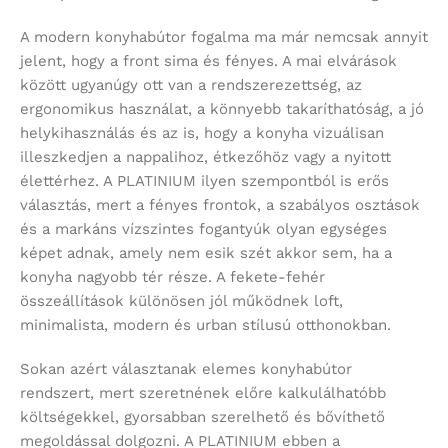
A modern konyhabútor fogalma ma már nemcsak annyit
jelent, hogy a front sima és fényes. A mai elvárások
között ugyanúgy ott van a rendszerezettség, az
ergonomikus használat, a könnyebb takaríthatóság, a jó
helykihasználás és az is, hogy a konyha vizuálisan
illeszkedjen a nappalihoz, étkezőhöz vagy a nyitott
élettérhez. A PLATINIUM ilyen szempontból is erős
választás, mert a fényes frontok, a szabályos osztások
és a markáns vízszintes fogantyúk olyan egységes
képet adnak, amely nem esik szét akkor sem, ha a
konyha nagyobb tér része. A fekete-fehér
összeállítások különösen jól működnek loft,
minimalista, modern és urban stílusú otthonokban.
Sokan azért választanak elemes konyhabútor
rendszert, mert szeretnének előre kalkulálhatóbb
költségekkel, gyorsabban szerelhető és bővíthető
megoldással dolgozni. A PLATINIUM ebben a