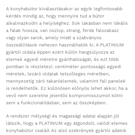
A konyhabútor kiválasztásakor az egyik legfontosabb
kérdés mindig az, hogy mennyire tud a bútor
alkalmazkodni a helyiséghez. Sok lakásban nem ideális
a falak hossza, van oszlop, strang, ferde falszakasz
vagy olyan sarok, amely miatt a szabványos
összeállítások nehezen használhatók ki. A PLATINIUM
gyártói oldala éppen ezért külön hangsúlyozza az
elemek egyedi méretre gyárthatóságát, és ezt több
pontban is részletezi: centiméter pontosságú egyedi
méretek, lezáró oldalak tetszőleges méretben,
mennyezetig záró takaróelemek, valamint fali panelek
is rendelhetők. Ez különösen előnyös lehet akkor, ha a
vevő nem szeretne jelentős kompromisszumot kötni
sem a funkcionalitásban, sem az összképben.
A rendszer mélységi és magassági adatai alapján jól
látszik, hogy a PLATINIUM egy átgondolt, valódi elemes
konyhabútor család. Az alsó szekrények gyártói adatok