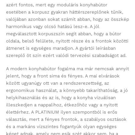
azért fontos, mert egy moduláris konyhabútor
esetében a korpusz gyakran háttérszereplőnek tűnik,
valójában azonban sokat számít abban, hogy az összkép
harmonikus vagy olcsó hatású lesz-e. A jól
megválasztott korpuszszín segít abban, hogy a bútor
oldala, belső felülete, nyitott része és a frontok közötti
átmenet is egységes maradjon. A gyártói leírásban
szereplő öt szín ezért valódi tervezési szabadságot ad.
A modern konyhabútor fogalma ma már nemcsak annyit
jelent, hogy a front sima és fényes. A mai elvárások
között ugyanúgy ott van a rendszerezettség, az
ergonomikus használat, a könnyebb takaríthatóság, a jó
helykihasználás és az is, hogy a konyha vizuálisan
illeszkedjen a nappalihoz, étkezőhöz vagy a nyitott
élettérhez. A PLATINIUM ilyen szempontból is erős
választás, mert a fényes frontok, a szabályos osztások
és a markáns vízszintes fogantyúk olyan egységes
képet adnak, amely nem esik szét akkor sem, ha a