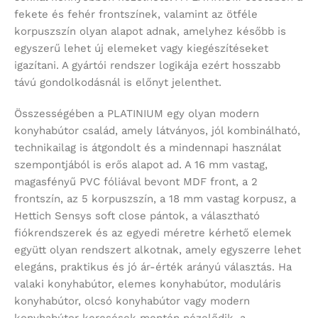
fekete és fehér frontszínek, valamint az ötféle
korpuszszín olyan alapot adnak, amelyhez később is
egyszerű lehet új elemeket vagy kiegészítéseket
igazítani. A gyártói rendszer logikája ezért hosszabb
távú gondolkodásnál is előnyt jelenthet.
Összességében a PLATINIUM egy olyan modern
konyhabútor család, amely látványos, jól kombinálható,
technikailag is átgondolt és a mindennapi használat
szempontjából is erős alapot ad. A 16 mm vastag,
magasfényű PVC fóliával bevont MDF front, a 2
frontszín, az 5 korpuszszín, a 18 mm vastag korpusz, a
Hettich Sensys soft close pántok, a választható
fiókrendszerek és az egyedi méretre kérhető elemek
együtt olyan rendszert alkotnak, amely egyszerre lehet
elegáns, praktikus és jó ár-érték arányú választás. Ha
valaki konyhabútor, elemes konyhabútor, moduláris
konyhabútor, olcsó konyhabútor vagy modern