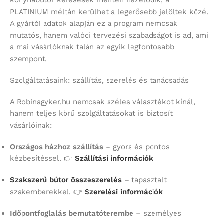
konyhabútor keresések mentén nézelődik, a
PLATINIUM méltán kerülhet a legerősebb jelöltek közé.
A gyártói adatok alapján ez a program nemcsak
mutatós, hanem valódi tervezési szabadságot is ad, ami
a mai vásárlóknak talán az egyik legfontosabb
szempont.
Szolgáltatásaink: szállítás, szerelés és tanácsadás
A Robinagyker.hu nemcsak széles választékot kínál,
hanem teljes körű szolgáltatásokat is biztosít
vásárlóinak:
Országos házhoz szállítás
– gyors és pontos
kézbesítéssel. 👉
Szállítási információk
Szakszerű bútor összeszerelés
– tapasztalt
szakemberekkel. 👉
Szerelési információk
Időpontfoglalás bemutatóterembe
– személyes