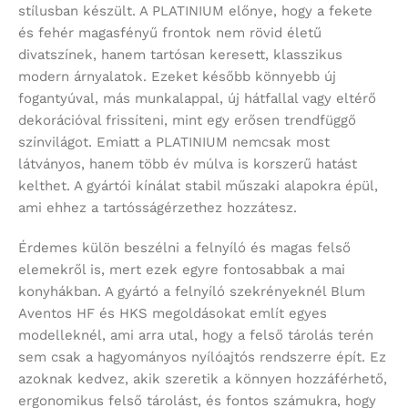
stílusban készült. A PLATINIUM előnye, hogy a fekete
és fehér magasfényű frontok nem rövid életű
divatszínek, hanem tartósan keresett, klasszikus
modern árnyalatok. Ezeket később könnyebb új
fogantyúval, más munkalappal, új hátfallal vagy eltérő
dekorációval frissíteni, mint egy erősen trendfüggő
színvilágot. Emiatt a PLATINIUM nemcsak most
látványos, hanem több év múlva is korszerű hatást
kelthet. A gyártói kínálat stabil műszaki alapokra épül,
ami ehhez a tartósságérzethez hozzátesz.
Érdemes külön beszélni a felnyíló és magas felső
elemekről is, mert ezek egyre fontosabbak a mai
konyhákban. A gyártó a felnyíló szekrényeknél Blum
Aventos HF és HKS megoldásokat említ egyes
modelleknél, ami arra utal, hogy a felső tárolás terén
sem csak a hagyományos nyílóajtós rendszerre épít. Ez
azoknak kedvez, akik szeretik a könnyen hozzáférhető,
ergonomikus felső tárolást, és fontos számukra, hogy