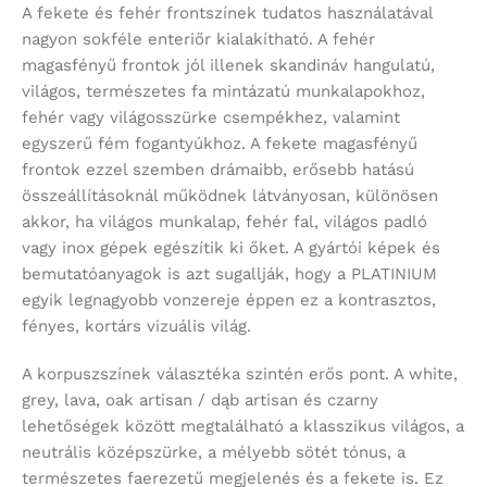
A fekete és fehér frontszínek tudatos használatával
nagyon sokféle enteriőr kialakítható. A fehér
magasfényű frontok jól illenek skandináv hangulatú,
világos, természetes fa mintázatú munkalapokhoz,
fehér vagy világosszürke csempékhez, valamint
egyszerű fém fogantyúkhoz. A fekete magasfényű
frontok ezzel szemben drámaibb, erősebb hatású
összeállításoknál működnek látványosan, különösen
akkor, ha világos munkalap, fehér fal, világos padló
vagy inox gépek egészítik ki őket. A gyártói képek és
bemutatóanyagok is azt sugallják, hogy a PLATINIUM
egyik legnagyobb vonzereje éppen ez a kontrasztos,
fényes, kortárs vizuális világ.
A korpuszszínek választéka szintén erős pont. A white,
grey, lava, oak artisan / dąb artisan és czarny
lehetőségek között megtalálható a klasszikus világos, a
neutrális középszürke, a mélyebb sötét tónus, a
természetes faerezetű megjelenés és a fekete is. Ez