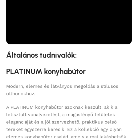
Általános tudnivalók:
PLATINUM konyhabútor
Modern, elemes és látványos megoldás a stílusos
otthonokhoz.
A PLATINUM konyhabútor azoknak készült, akik a
letisztult vonalvezetést, a magasfényű felületek
eleganciáját és a jól szervezhető, praktikus belső
tereket egyszerre keresik. Ez a kollekció egy olyan
elemes konyhabútor család, amely a mai lakásbelsők