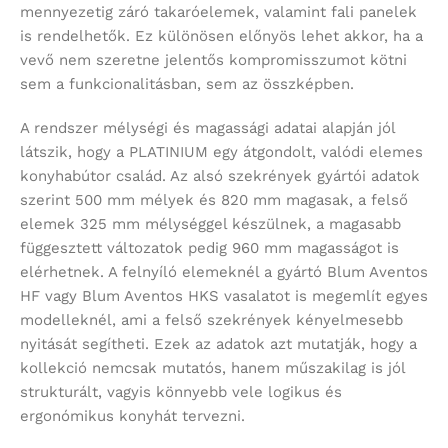
mennyezetig záró takaróelemek, valamint fali panelek
is rendelhetők. Ez különösen előnyös lehet akkor, ha a
vevő nem szeretne jelentős kompromisszumot kötni
sem a funkcionalitásban, sem az összképben.
A rendszer mélységi és magassági adatai alapján jól
látszik, hogy a PLATINIUM egy átgondolt, valódi elemes
konyhabútor család. Az alsó szekrények gyártói adatok
szerint 500 mm mélyek és 820 mm magasak, a felső
elemek 325 mm mélységgel készülnek, a magasabb
függesztett változatok pedig 960 mm magasságot is
elérhetnek. A felnyíló elemeknél a gyártó Blum Aventos
HF vagy Blum Aventos HKS vasalatot is megemlít egyes
modelleknél, ami a felső szekrények kényelmesebb
nyitását segítheti. Ezek az adatok azt mutatják, hogy a
kollekció nemcsak mutatós, hanem műszakilag is jól
strukturált, vagyis könnyebb vele logikus és
ergonómikus konyhát tervezni.