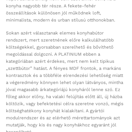
konyha nagyobb tér része. A fekete-fehér
összeállítások különösen jól működnek loft,
minimalista, modern és urban stílusú otthonokban.
Sokan azért választanak elemes konyhabútor
rendszert, mert szeretnének előre kalkulálhatóbb
költségekkel, gyorsabban szerelhető és bővíthető
megoldással dolgozni. A PLATINIUM ebben a
kategóriában azért érdekes, mert nem kelt tipikus
„szettbútor” hatást. A fényes MDF frontok, a markáns
kontrasztok és a többféle elrendezési lehetőség miatt
a végeredmény könnyen lehet olyan látványos, mintha
jóval magasabb árkategóriájú konyháról lenne szó. Ez
főleg akkor előny, ha valaki felújítás előtt áll, új házba
költözik, vagy befektetési célra szeretne vonzó, mégis
költséghatékony konyhát kialakítani. A gyártói
modulrendszer és az elérhető mérettartományok azt
mutatják, hogy kis és nagy konyhákhoz egyaránt jól