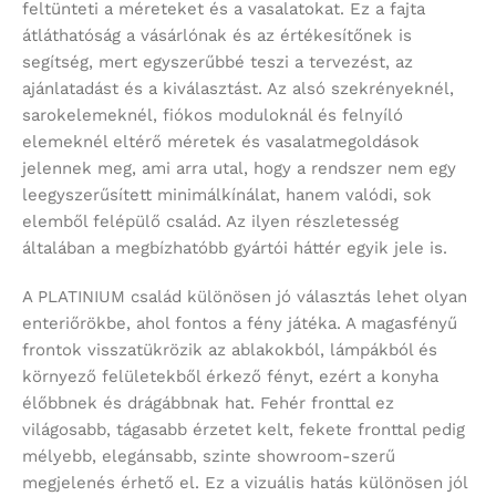
feltünteti a méreteket és a vasalatokat. Ez a fajta
átláthatóság a vásárlónak és az értékesítőnek is
segítség, mert egyszerűbbé teszi a tervezést, az
ajánlatadást és a kiválasztást. Az alsó szekrényeknél,
sarokelemeknél, fiókos moduloknál és felnyíló
elemeknél eltérő méretek és vasalatmegoldások
jelennek meg, ami arra utal, hogy a rendszer nem egy
leegyszerűsített minimálkínálat, hanem valódi, sok
elemből felépülő család. Az ilyen részletesség
általában a megbízhatóbb gyártói háttér egyik jele is.
A PLATINIUM család különösen jó választás lehet olyan
enteriőrökbe, ahol fontos a fény játéka. A magasfényű
frontok visszatükrözik az ablakokból, lámpákból és
környező felületekből érkező fényt, ezért a konyha
élőbbnek és drágábbnak hat. Fehér fronttal ez
világosabb, tágasabb érzetet kelt, fekete fronttal pedig
mélyebb, elegánsabb, szinte showroom-szerű
megjelenés érhető el. Ez a vizuális hatás különösen jól