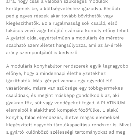
arra, hogy csak a valóban szükséges modulok
kerüljenek be, a költségvetéshez igazodva. Később
pedig egyes részek akár tovább bővíthetők vagy
kiegészíthetők. Ez a rugalmasság sok család, első
lakásos vevő vagy felújító számára komoly előny lehet.
A gyártói oldal egyértelműen a moduláris és méretre
szabható szemléletet hangsúlyozza, ami az ár-érték
arány szempontjából is kedvező.
A moduláris konyhabútor rendszerek egyik legnagyobb
előnye, hogy a mindennapi élethelyzetekhez
igazíthatók. Más igényei vannak egy egyedül élő
vásárlónak, másra van szüksége egy többgyermekes
családnak, és megint másképp gondolkodik az, aki
gyakran főz, süt vagy vendégeket fogad. A PLATINIUM
elemeiből kialakítható kompakt főzőfülke, L alakú
konyha, falas elrendezés, illetve magas elemekkel
kiegészített nagyobb tárolókapacitású rendszer is. Mivel
a gyártó különböző szélességi tartományokat ad meg