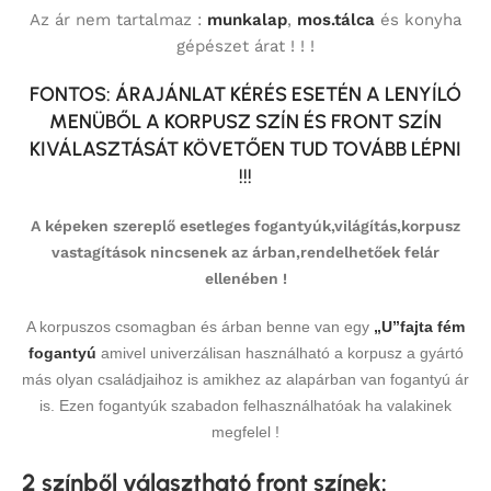
Az ár nem tartalmaz :
munkalap
,
mos.tálca
és konyha
gépészet árat ! ! !
FONTOS: ÁRAJÁNLAT KÉRÉS ESETÉN A LENYÍLÓ
MENÜBŐL A KORPUSZ SZÍN ÉS FRONT SZÍN
KIVÁLASZTÁSÁT KÖVETŐEN TUD TOVÁBB LÉPNI
!!!
A képeken szereplő esetleges fogantyúk,világítás,korpusz
vastagítások nincsenek az árban,rendelhetőek felár
ellenében !
A korpuszos csomagban és árban benne van egy
„U”fajta fém
fogantyú
amivel univerzálisan használható a korpusz a gyártó
más olyan családjaihoz is amikhez az alapárban van fogantyú ár
is. Ezen fogantyúk szabadon felhasználhatóak ha valakinek
megfelel !
2 színből választható front színek
: