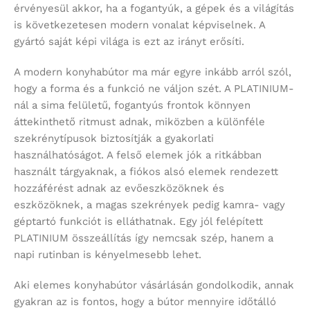
érvényesül akkor, ha a fogantyúk, a gépek és a világítás
is következetesen modern vonalat képviselnek. A
gyártó saját képi világa is ezt az irányt erősíti.
A modern konyhabútor ma már egyre inkább arról szól,
hogy a forma és a funkció ne váljon szét. A PLATINIUM-
nál a sima felületű, fogantyús frontok könnyen
áttekinthető ritmust adnak, miközben a különféle
szekrénytípusok biztosítják a gyakorlati
használhatóságot. A felső elemek jók a ritkábban
használt tárgyaknak, a fiókos alsó elemek rendezett
hozzáférést adnak az evőeszközöknek és
eszközöknek, a magas szekrények pedig kamra- vagy
géptartó funkciót is elláthatnak. Egy jól felépített
PLATINIUM összeállítás így nemcsak szép, hanem a
napi rutinban is kényelmesebb lehet.
Aki elemes konyhabútor vásárlásán gondolkodik, annak
gyakran az is fontos, hogy a bútor mennyire időtálló