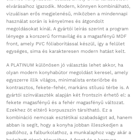
elvárásaihoz igazodik. Modern, könnyen kombinálható,
vizuálisan erős megjelenésű, miközben a mindennapi
használat során is kényelmes és átgondolt
megoldásokat kínál. A gyártói leírás szerint a program
lényege a korszerű formavilág és a magasfényű MDF
front, amely PVC fóliaborítással készül, így a felület
egységes, sima és karakteresen modern hatást kelt.
A PLATINUM különösen jó választás lehet akkor, ha
olyan modern konyhabútor megoldást keresel, amely
egyszerre illik világos, minimalista enteriőrbe és
kontrasztos, fekete-fehér, markáns stílusú térbe is. A
gyártói színválaszték alapján két frontszín érhető el: a
fekete magasfényű és a fehér magasfényű változat.
Ezekhez öt eltérő korpuszszín társítható. Ez a
kombináció nemcsak esztétikai szabadságot ad, hanem
abban is segít, hogy a konyha jobban illeszkedjen a
padlóhoz, a falburkolathoz, a munkalaphoz vagy akár a