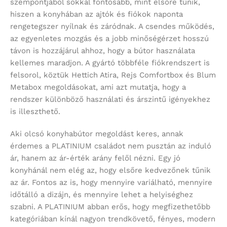
szempontjából sokkal fontosabb, mint elsőre tűnik,
hiszen a konyhában az ajtók és fiókok naponta
rengetegszer nyílnak és záródnak. A csendes működés,
az egyenletes mozgás és a jobb minőségérzet hosszú
távon is hozzájárul ahhoz, hogy a bútor használata
kellemes maradjon. A gyártó többféle fiókrendszert is
felsorol, köztük Hettich Atira, Rejs Comfortbox és Blum
Metabox megoldásokat, ami azt mutatja, hogy a
rendszer különböző használati és árszintű igényekhez
is illeszthető.
Aki olcsó konyhabútor megoldást keres, annak
érdemes a PLATINIUM családot nem pusztán az induló
ár, hanem az ár-érték arány felől nézni. Egy jó
konyhánál nem elég az, hogy elsőre kedvezőnek tűnik
az ár. Fontos az is, hogy mennyire variálható, mennyire
időtálló a dizájn, és mennyire lehet a helyiséghez
szabni. A PLATINIUM abban erős, hogy megfizethetőbb
kategóriában kínál nagyon trendkövető, fényes, modern