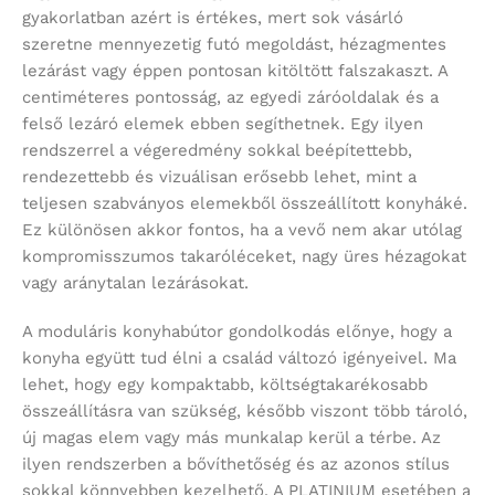
gyakorlatban azért is értékes, mert sok vásárló
szeretne mennyezetig futó megoldást, hézagmentes
lezárást vagy éppen pontosan kitöltött falszakaszt. A
centiméteres pontosság, az egyedi záróoldalak és a
felső lezáró elemek ebben segíthetnek. Egy ilyen
rendszerrel a végeredmény sokkal beépítettebb,
rendezettebb és vizuálisan erősebb lehet, mint a
teljesen szabványos elemekből összeállított konyháké.
Ez különösen akkor fontos, ha a vevő nem akar utólag
kompromisszumos takaróléceket, nagy üres hézagokat
vagy aránytalan lezárásokat.
A moduláris konyhabútor gondolkodás előnye, hogy a
konyha együtt tud élni a család változó igényeivel. Ma
lehet, hogy egy kompaktabb, költségtakarékosabb
összeállításra van szükség, később viszont több tároló,
új magas elem vagy más munkalap kerül a térbe. Az
ilyen rendszerben a bővíthetőség és az azonos stílus
sokkal könnyebben kezelhető. A PLATINIUM esetében a