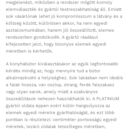
megjelenést, miközben a rendszer mögött komoly
elemválaszték és gyártói testreszabhatóság áll. Emiatt
sok vásárlónak lehet jó kompromisszum a látvány és a
költség között, különösen akkor, ha nem egyedi
asztalosmunkában, hanem jól összeállított, elemes
rendszerben gondolkodik. A gyártó ráadásul
kifejezetten jelzi, hogy bizonyos elemek egyedi
méretben is kérhetők.
A konyhabútor kiválasztásakor az egyik legfontosabb
kérdés mindig az, hogy mennyire tud a bútor
alkalmazkodni a helyiséghez. Sok lakásban nem ideális
a falak hossza, van oszlop, strang, ferde falszakasz
vagy olyan sarok, amely miatt a szabványos
összeállítások nehezen használhatók ki. A PLATINIUM
gyártói oldala éppen ezért külön hangsúlyozza az
elemek egyedi méretre gyárthatóságát, és ezt több
pontban is részletezi: centiméter pontosságú egyedi
méretek, lezáró oldalak tetszőleges méretben,