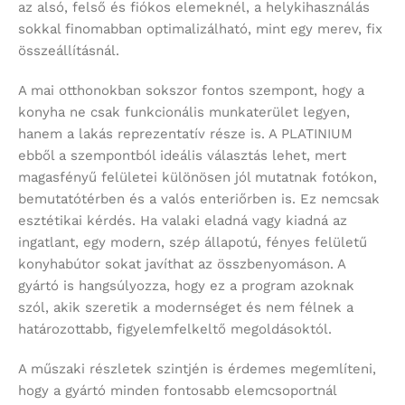
az alsó, felső és fiókos elemeknél, a helykihasználás
sokkal finomabban optimalizálható, mint egy merev, fix
összeállításnál.
A mai otthonokban sokszor fontos szempont, hogy a
konyha ne csak funkcionális munkaterület legyen,
hanem a lakás reprezentatív része is. A PLATINIUM
ebből a szempontból ideális választás lehet, mert
magasfényű felületei különösen jól mutatnak fotókon,
bemutatótérben és a valós enteriőrben is. Ez nemcsak
esztétikai kérdés. Ha valaki eladná vagy kiadná az
ingatlant, egy modern, szép állapotú, fényes felületű
konyhabútor sokat javíthat az összbenyomáson. A
gyártó is hangsúlyozza, hogy ez a program azoknak
szól, akik szeretik a modernséget és nem félnek a
határozottabb, figyelemfelkeltő megoldásoktól.
A műszaki részletek szintjén is érdemes megemlíteni,
hogy a gyártó minden fontosabb elemcsoportnál