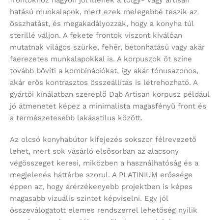
frontokhoz nagyon jól illenek a tölgy- vagy artisan
hatású munkalapok, mert ezek melegebbé teszik az
összhatást, és megakadályozzák, hogy a konyha túl
sterillé váljon. A fekete frontok viszont kiválóan
mutatnak világos szürke, fehér, betonhatású vagy akár
faerezetes munkalapokkal is. A korpuszok öt színe
tovább bővíti a kombinációkat, így akár tónusazonos,
akár erős kontrasztos összeállítás is létrehozható. A
gyártói kínálatban szereplő Dąb Artisan korpusz például
jó átmenetet képez a minimalista magasfényű front és
a természetesebb lakásstílus között.
Az olcsó konyhabútor kifejezés sokszor félrevezető
lehet, mert sok vásárló elsősorban az alacsony
végösszeget keresi, miközben a használhatóság és a
megjelenés háttérbe szorul. A PLATINIUM erőssége
éppen az, hogy árérzékenyebb projektben is képes
magasabb vizuális szintet képviselni. Egy jól
összeválogatott elemes rendszerrel lehetőség nyílik