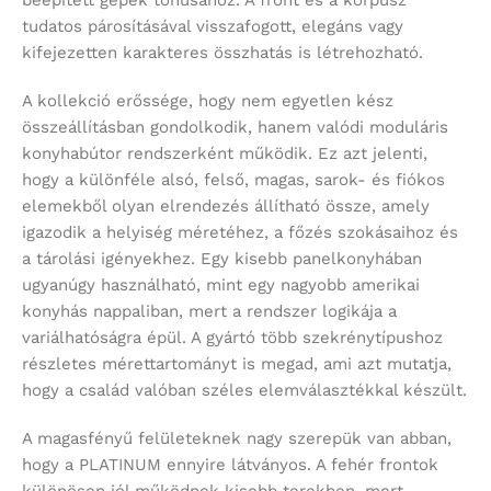
beépített gépek tónusához. A front és a korpusz
tudatos párosításával visszafogott, elegáns vagy
kifejezetten karakteres összhatás is létrehozható.
A kollekció erőssége, hogy nem egyetlen kész
összeállításban gondolkodik, hanem valódi moduláris
konyhabútor rendszerként működik. Ez azt jelenti,
hogy a különféle alsó, felső, magas, sarok- és fiókos
elemekből olyan elrendezés állítható össze, amely
igazodik a helyiség méretéhez, a főzés szokásaihoz és
a tárolási igényekhez. Egy kisebb panelkonyhában
ugyanúgy használható, mint egy nagyobb amerikai
konyhás nappaliban, mert a rendszer logikája a
variálhatóságra épül. A gyártó több szekrénytípushoz
részletes mérettartományt is megad, ami azt mutatja,
hogy a család valóban széles elemválasztékkal készült.
A magasfényű felületeknek nagy szerepük van abban,
hogy a PLATINUM ennyire látványos. A fehér frontok