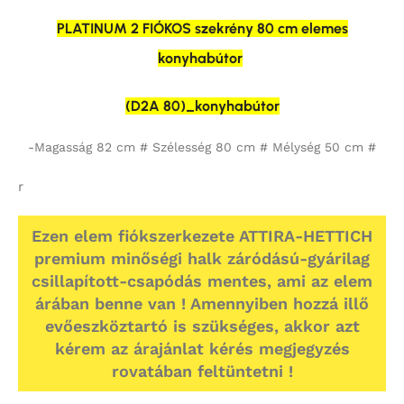
PLATINUM 2 FIÓKOS szekrény 80 cm elemes
konyhabútor
(D2A 80)_konyhabútor
-Magasság 82 cm # Szélesség 80 cm # Mélység 50 cm #
r
Ezen elem fiókszerkezete ATTIRA-HETTICH
premium minőségi halk záródású-gyárilag
csillapított-csapódás mentes, ami az elem
árában benne van ! Amennyiben hozzá illő
evőeszköztartó is szükséges, akkor azt
kérem az árajánlat kérés megjegyzés
rovatában feltüntetni !