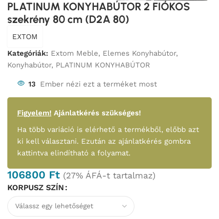
PLATINUM KONYHABÚTOR 2 FIÓKOS
szekrény 80 cm (D2A 80)
EXTOM
Kategóriák:
Extom Meble
,
Elemes Konyhabútor
,
Konyhabútor
,
PLATINUM KONYHABÚTOR
13
Ember nézi ezt a terméket most
Figyelem!
Ajánlatkérés szükséges!
Ha több variáció is elérhető a termékből, előbb azt
ki kell választani. Ezután az ajánlatkérés gombra
kattintva elindítható a folyamat.
106800
Ft
(27% ÁFÁ-t tartalmaz)
KORPUSZ SZÍN