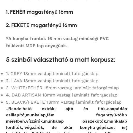
1. FEHÉR magasfényű 16mm
2. FEKETE magasfényű 16mm
*A konyha frontok 16 mm vastag minőségi PVC
fóliázott MDF lap anyagúak.
5 színből választható a matt korpusz
:
1.
GREY 18mm vastag laminált faforgácslap
2.
LAVA 18mm vastag laminált faforgácslap
3. WHITE/FEHÉR 18mm vastag laminált faforgácslap
4.
DAB ARTISAN 18mm vastag laminált faforgácslap
5.
BLACK/FEKETE 18mm vastag laminált faforgácslap
–
Rendelhető extrák
: ajtó és fiók-csapódás
csillapító,
munkalap,fém foganttyú-több
méretben,vízzárók,munkalap összekötők,munkalap
fordítók,-végzárók, de akár konyha-gépészet is(