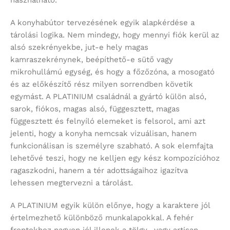
használható.
A konyhabútor tervezésének egyik alapkérdése a
tárolási logika. Nem mindegy, hogy mennyi fiók kerül az
alsó szekrényekbe, jut-e hely magas
kamraszekrénynek, beépíthető-e sütő vagy
mikrohullámú egység, és hogy a főzőzóna, a mosogató
és az előkészítő rész milyen sorrendben követik
egymást. A PLATINIUM családnál a gyártó külön alsó,
sarok, fiókos, magas alsó, függesztett, magas
függesztett és felnyíló elemeket is felsorol, ami azt
jelenti, hogy a konyha nemcsak vizuálisan, hanem
funkcionálisan is személyre szabható. A sok elemfajta
lehetővé teszi, hogy ne kelljen egy kész kompozícióhoz
ragaszkodni, hanem a tér adottságaihoz igazítva
lehessen megtervezni a tárolást.
A PLATINIUM egyik külön előnye, hogy a karaktere jól
értelmezhető különböző munkalapokkal. A fehér