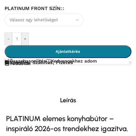
PLATINUM FRONT SZÍN:
-
+
Ajánlatkérés
Összehasonlítás
Kedvencekhez adom
Szerelés, Szállítás, Fizetés
Tudástár
Leírás
PLATINUM elemes konyhabútor –
inspiráló 2026-os trendekhez igazítva.