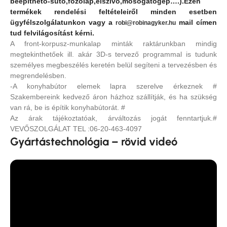
beépíthető-sütő,főzőlap,elszívó,mosogatógép….).Ezen
termékek rendelési feltételeiről minden esetben
ügyfélszolgálatunkon vagy a
mail címen
robi@robinagyker.hu
tud felvilágosítást kérni.
A front-korpusz-munkalap minták raktárunkban mindig
megtekinthetőek ill. akár 3D-s tervező programmal is tudunk
személyes megbeszélés keretén belül segíteni a tervezésben és
megrendelésben.
-A konyhabútor elemek lapra szerelve érkeznek #
Szakembereink kedvező áron házhoz szállítják, és ha szükség
van rá, be is építik konyhabútorát. #
Az árak tájékoztatóak, árváltozás jogát fenntartjuk.#
VEVŐSZOLGÁLAT TEL :06-20-463-4097
Gyártástechnológia – rövid videó