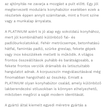
az ajtónyitás ne zavarja a mozgást a pult előtt. Egy jól
megtervezett moduláris konyhabútor esetében ezek a
részletek éppen annyit számítanak, mint a front színe
vagy a munkalap árnyalata.
A PLATINIUM azért is jó alap egy sokoldalú konyhához,
mert jól kombinálható különböző fal- és
padlóburkolatokkal. Fehér metrócsempe, betonhatású
hátfal, famintás padló, szürke greslap, fekete gépek
vagy inox készülékek mellett is működik. A világos
frontos összeállítások puhább és barátságosabb, a
fekete frontos verziók drámaibb és letisztultabb
hangulatot adnak. A korpuszszín megválasztásával még
finomabban hangolható az összkép. Emiatt a
PLATINIUM olyan konyhabútor család, amely különböző
lakberendezési stílusokban is könnyen elhelyezhető,
miközben megőrzi a saját modern identitását.
A gyártó által kiemelt egyedi méretre gyártás a