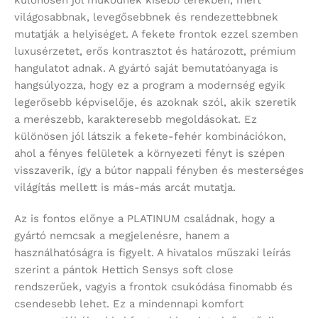
különösen jól működnek kisebb terekben, mert
világosabbnak, levegősebbnek és rendezettebbnek
mutatják a helyiséget. A fekete frontok ezzel szemben
luxusérzetet, erős kontrasztot és határozott, prémium
hangulatot adnak. A gyártó saját bemutatóanyaga is
hangsúlyozza, hogy ez a program a modernség egyik
legerősebb képviselője, és azoknak szól, akik szeretik
a merészebb, karakteresebb megoldásokat. Ez
különösen jól látszik a fekete-fehér kombinációkon,
ahol a fényes felületek a környezeti fényt is szépen
visszaverik, így a bútor nappali fényben és mesterséges
világítás mellett is más-más arcát mutatja.
Az is fontos előnye a PLATINUM családnak, hogy a
gyártó nemcsak a megjelenésre, hanem a
használhatóságra is figyelt. A hivatalos műszaki leírás
szerint a pántok Hettich Sensys soft close
rendszerűek, vagyis a frontok csukódása finomabb és
csendesebb lehet. Ez a mindennapi komfort