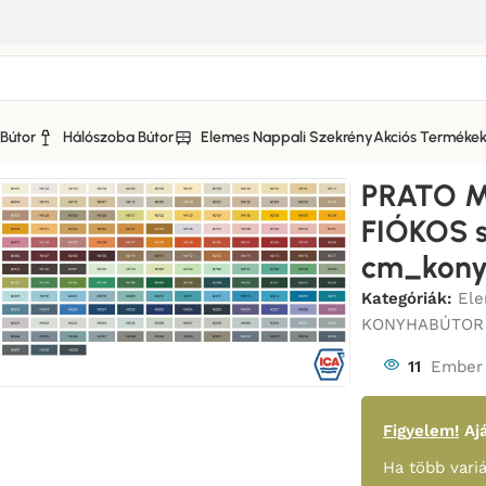
Bútor
Hálószoba Bútor
Elemes Nappali Szekrény
Akciós Terméke
 KONYHABÚTOR MATT FRONTOKKAL
/
PRATO MATT (D2M 90) 2
PRATO M
FIÓKOS s
cm_kony
Kategóriák:
Ele
KONYHABÚTOR
11
Ember 
Figyelem!
Ajá
Ha több variá