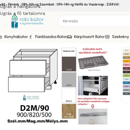
edd - Péntek : 08h-16h-ig Szombat : 09h-14h-ig Hétfő és Vasárnap : ZÁRVA!
Ugrás a navigációra
Ugrás a fő tartalomra
Konyhabútor
Fürdőszoba Bútor
Kárpitozott Bútor
Szekrény 
Kezdőlap
/
Bútor
/
Konyhabútor
/
Elemes Konyhabútor
/
PRATO