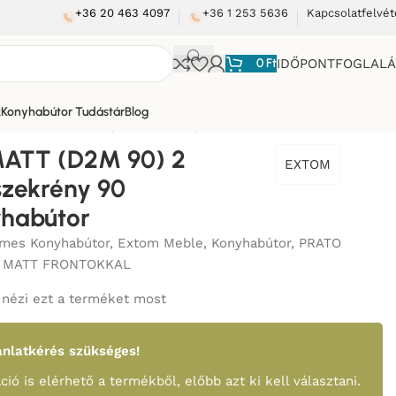
+36 20 463 4097
+36 1 253 5636
Kapcsolatfelvét
0
Ft
IDŐPONTFOGLAL
k
Konyhabútor Tudástár
Blog
 FIÓKOS szekrény 90 cm_konyhabútor
ATT (D2M 90) 2
EXTOM
zekrény 90
habútor
mes Konyhabútor
,
Extom Meble
,
Konyhabútor
,
PRATO
 MATT FRONTOKKAL
nézi ezt a terméket most
nlatkérés szükséges!
ció is elérhető a termékből, előbb azt ki kell választani.