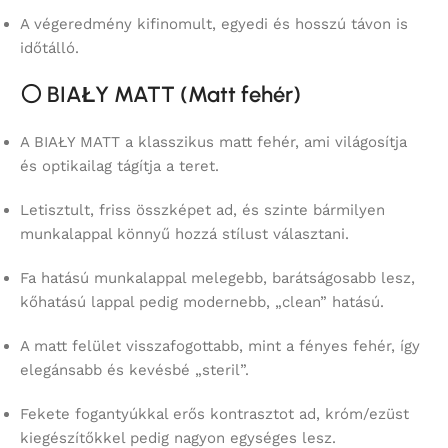
A végeredmény kifinomult, egyedi és hosszú távon is
időtálló.
⚪
BIAŁY MATT (Matt fehér)
A BIAŁY MATT a klasszikus matt fehér, ami világosítja
és optikailag tágítja a teret.
Letisztult, friss összképet ad, és szinte bármilyen
munkalappal könnyű hozzá stílust választani.
Fa hatású munkalappal melegebb, barátságosabb lesz,
kőhatású lappal pedig modernebb, „clean” hatású.
A matt felület visszafogottabb, mint a fényes fehér, így
elegánsabb és kevésbé „steril”.
Fekete fogantyúkkal erős kontrasztot ad, króm/ezüst
kiegészítőkkel pedig nagyon egységes lesz.