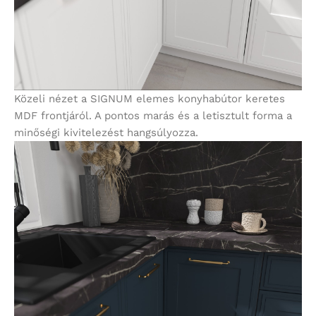
Közeli nézet a SIGNUM elemes konyhabútor keretes
MDF frontjáról. A pontos marás és a letisztult forma a
minőségi kivitelezést hangsúlyozza.