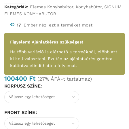
Kategóriák:
Elemes Konyhabútor
,
Konyhabútor
,
SIGNUM
ELEMES KONYHABÚTOR
17
Ember nézi ezt a terméket most
Figyelem!
Ajánlatkérés szükséges!
Ha több variáció is elérhető a termékből, előbb azt
ki kell választani. Ezután az ajánlatkérés gombra
kattintva elindítható a folyamat.
100400
Ft
(27% ÁFÁ-t tartalmaz)
KORPUSZ SZÍNE
FRONT SZÍNE