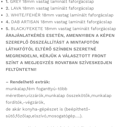
1.
GREY 18mm vastag laminált faforgácslap
2.
LAVA 18mm vastag laminált faforgácslap
3. WHITE/FEHÉR 18mm vastag laminált faforgácslap
4.
DAB ARTISAN 18mm vastag laminált faforgácslap
5.
BLACK/FEKETE 18mm vastag laminált faforgácslap
ÁRAJÁNLATKÉRÉS ESETÉN, AMENNYIBEN A KÉPEN
SZEREPLŐ ÖSSZEÁLLÍTÁST
A MINTAFOTÓN
LÁTHATÓTÓL ELTÉRŐ SZÍNBEN SZERETNÉ
MEGRENDELNI,
KÉRJÜK A VÁLASZTOTT FRONT
SZÍNT
A MEGJEGYZÉS ROVATBAN SZÍVESKEDJEN
FELTÜNTETNI!
– Rendelhető extrák:
munkalap,fém foganttyú-több
méretben,vízzárók,munkalap összekötők,munkalap
fordítók,-végzárók,
de akár konyha-gépészet is (beépíthető-
sütő,főzőlap,elszívó,mosogatógép….).