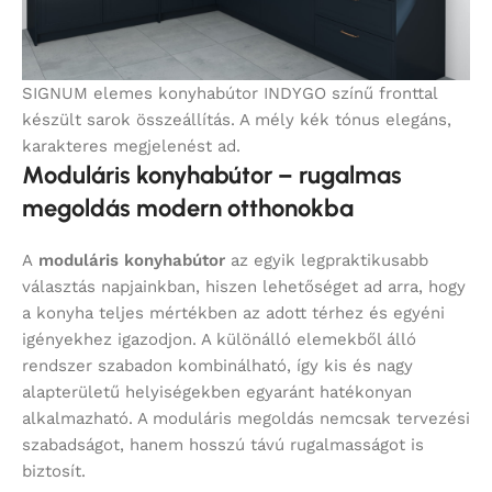
SIGNUM elemes konyhabútor INDYGO színű fronttal
készült sarok összeállítás. A mély kék tónus elegáns,
karakteres megjelenést ad.
Moduláris konyhabútor – rugalmas
megoldás modern otthonokba
A
moduláris konyhabútor
az egyik legpraktikusabb
választás napjainkban, hiszen lehetőséget ad arra, hogy
a konyha teljes mértékben az adott térhez és egyéni
igényekhez igazodjon. A különálló elemekből álló
rendszer szabadon kombinálható, így kis és nagy
alapterületű helyiségekben egyaránt hatékonyan
alkalmazható. A moduláris megoldás nemcsak tervezési
szabadságot, hanem hosszú távú rugalmasságot is
biztosít.