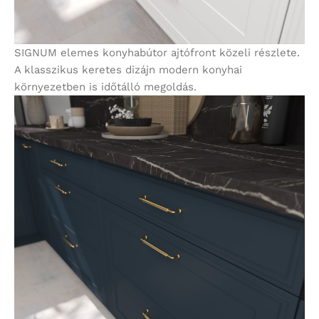
SIGNUM elemes konyhabútor ajtófront közeli részlete.
A klasszikus keretes dizájn modern konyhai
környezetben is időtálló megoldás.