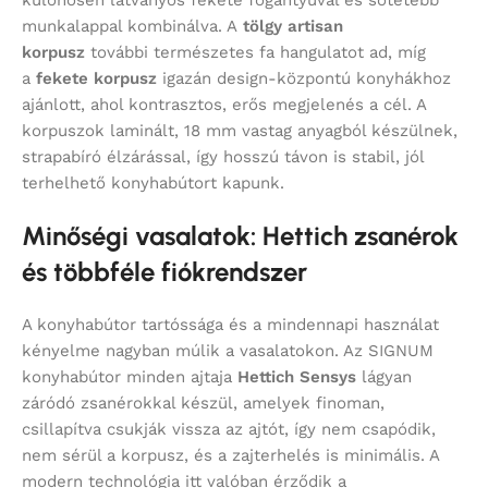
munkalappal kombinálva. A
tölgy artisan
korpusz
további természetes fa hangulatot ad, míg
a
fekete korpusz
igazán design-központú konyhákhoz
ajánlott, ahol kontrasztos, erős megjelenés a cél. A
korpuszok laminált, 18 mm vastag anyagból készülnek,
strapabíró élzárással, így hosszú távon is stabil, jól
terhelhető konyhabútort kapunk.
Minőségi vasalatok: Hettich zsanérok
és többféle fiókrendszer
A konyhabútor tartóssága és a mindennapi használat
kényelme nagyban múlik a vasalatokon. Az SIGNUM
konyhabútor minden ajtaja
Hettich Sensys
lágyan
záródó zsanérokkal készül, amelyek finoman,
csillapítva csukják vissza az ajtót, így nem csapódik,
nem sérül a korpusz, és a zajterhelés is minimális. A
modern technológia itt valóban érződik a