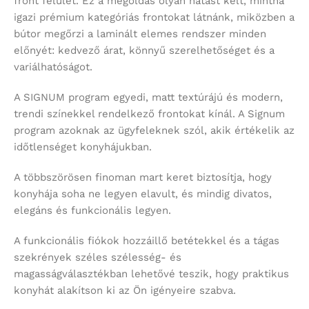
front felület. Ez a megoldás olyan hatást kelt, mintha
igazi prémium kategóriás frontokat látnánk, miközben a
bútor megőrzi a laminált elemes rendszer minden
előnyét: kedvező árat, könnyű szerelhetőséget és a
variálhatóságot.
A SIGNUM program egyedi, matt textúrájú és modern,
trendi színekkel rendelkező frontokat kínál. A Signum
program azoknak az ügyfeleknek szól, akik értékelik az
időtlenséget konyhájukban.
A többszörösen finoman mart keret biztosítja, hogy
konyhája soha ne legyen elavult, és mindig divatos,
elegáns és funkcionális legyen.
A funkcionális fiókok hozzáillő betétekkel és a tágas
szekrények széles szélesség- és
magasságválasztékban lehetővé teszik, hogy praktikus
konyhát alakítson ki az Ön igényeire szabva.