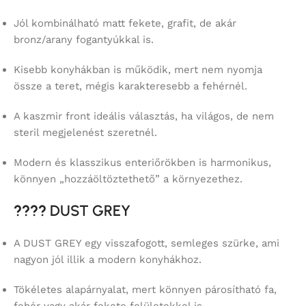
Jól kombinálható matt fekete, grafit, de akár
bronz/arany fogantyúkkal is.
Kisebb konyhákban is működik, mert nem nyomja
össze a teret, mégis karakteresebb a fehérnél.
A kaszmir front ideális választás, ha világos, de nem
steril megjelenést szeretnél.
Modern és klasszikus enteriőrökben is harmonikus,
könnyen „hozzáöltöztethető” a környezethez.
????
DUST GREY
A DUST GREY egy visszafogott, semleges szürke, ami
nagyon jól illik a modern konyhákhoz.
Tökéletes alapárnyalat, mert könnyen párosítható fa,
fehér vagy akár fekete felületekkel is.