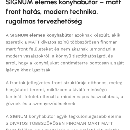
SIGNUM elemes konyhabútor – matt
front hatás, modern technika,
rugalmas tervezhetőség
A
SIGNUM
elemes konyhabútor
azoknak készült, akik
szeretik a MATT divatos színű többszörösen finoman
mart front felületeket és nem akarnak lemondani a
modern vasalatokról, a könnyű tisztíthatóságról és
arról, hogy a konyhájukat centiméterre pontosan a saját
igényeikhez igazítsák.
A frontok jellegzetes front struktúrája otthonos, meleg
hangulatot teremt, miközben a kiváló minőségű
laminált felület ellenáll a mindennapos használatnak, a
gőznek és a szennyeződéseknek.
A SIGNUM konyhabútor egyik legkülönlegesebb eleme
a DIVATOS TÖBBSZÖRÖSEN FINOMAN MART MATT