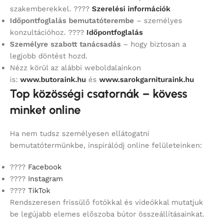
szakemberekkel. ????
Szerelési információk
Időpontfoglalás bemutatóterembe
– személyes
konzultációhoz. ????
Időpontfoglalás
Személyre szabott tanácsadás
– hogy biztosan a
legjobb döntést hozd.
Nézz körül az alábbi weboldalainkon
is:
www.butoraink.hu
és
www.sarokgarnituraink.hu
Top közösségi csatornák – kövess
minket online
Ha nem tudsz személyesen ellátogatni
bemutatótermünkbe, inspirálódj online felületeinken:
????
Facebook
????
Instagram
????
TikTok
Rendszeresen frissülő fotókkal és videókkal mutatjuk
be legújabb elemes előszoba bútor összeállításainkat.