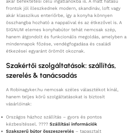
akár befektetési célú ingatlanokba is. A matt hatású
frontok jól illeszkednek modern, skandináv, loft vagy
akár klasszikus enteriőrbe, így a konyha könnyen
összhangba hozható a nappalival és az étkezővel is. A
SIGNUM elemes konyhabútor tehát nemcsak szép,
hanem átgondolt és funkcionális megoldás, amelyben a
mindennapok főzése, vendégfogadása és családi
étkezései egyaránt örömöt okoznak.
Szakértői szolgáltatások: szállítás,
szerelés & tanácsadás
A Robinagyker.hu nemcsak széles választékot kínál,
hanem teljes körű szolgáltatásokat is biztosít
vásárlóinak:
Országos házhoz szállítás – gyors és pontos
kézbesítéssel. ????
Szállítási információk
Szakszerű bútor összeszerelés
– tapasztalt