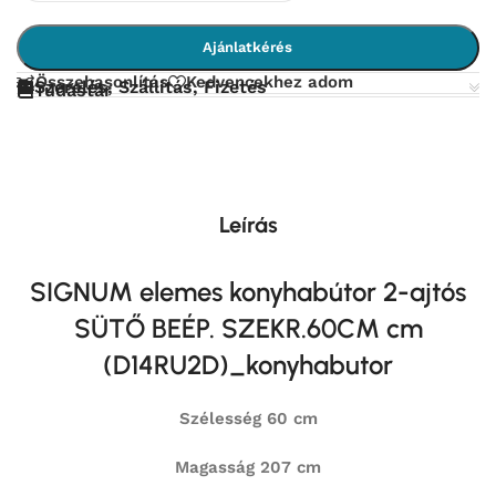
Ajánlatkérés
Összehasonlítás
Kedvencekhez adom
Szerelés, Szállítás, Fizetés
Tudástár
Leírás
SIGNUM elemes konyhabútor 2-ajtós
SÜTŐ BEÉP. SZEKR.60CM cm
(D14RU2D)_konyhabutor
Szélesség 60 cm
Magasság 207 cm