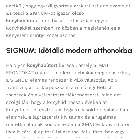
anélkül, hogy egyedi gyártású árakkal kellene számolni.
Ez teszi a SIGNUM-ot igazán
olcsó
konyhabútor
alternatívává a klasszikus egyedi
konyhákkal szemben, miközben a megjelenés és a
kényelem szintje közel azonos.
SIGNUM: időtálló modern otthonokba
Ha olyan
konyhabútort
keresel, amely a MATT
FRONTOKAT ötvözi a modern technikai megoldásokkal,
a SIGNUM elemes rendszer kiváló választás. Az 5
frontszín, az öt korpuszszín, a minőségi Hettich
zsanérok és a választható fiókrendszerek mind azt
szolgálják, hogy a konyhád hosszú éveken át
kényelmes és esztétikus legyen. A sokféle választható
elemnek, a lapraszerelt kivitelnek és a rugalmas
méretkínálatnak köszönhetően a SIGNUM konyhabútor
ideális társ új építésű lakásokba, felújításokhoz vagy