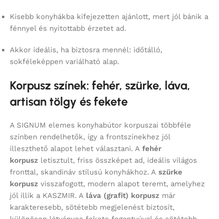
Kisebb konyhákba kifejezetten ajánlott, mert jól bánik a
fénnyel és nyitottabb érzetet ad.
Akkor ideális, ha biztosra mennél: időtálló,
sokféleképpen variálható alap.
Korpusz színek: fehér, szürke, láva,
artisan tölgy és fekete
A SIGNUM elemes konyhabútor korpuszai többféle
színben rendelhetők, így a frontszínekhez jól
illeszthető alapot lehet választani. A
fehér
korpusz
letisztult, friss összképet ad, ideális világos
fronttal, skandináv stílusú konyhákhoz. A
szürke
korpusz
visszafogott, modern alapot teremt, amelyhez
jól illik a KASZMIR. A
láva (grafit) korpusz
már
karakteresebb, sötétebb megjelenést biztosít,
különösen látványos fekete fogantyúval és sötétebb