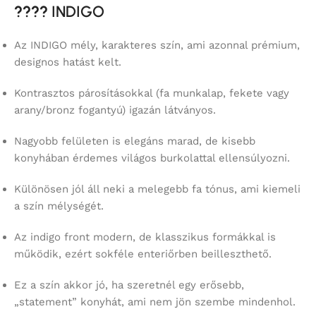
????
INDIGO
Az INDIGO mély, karakteres szín, ami azonnal prémium,
designos hatást kelt.
Kontrasztos párosításokkal (fa munkalap, fekete vagy
arany/bronz fogantyú) igazán látványos.
Nagyobb felületen is elegáns marad, de kisebb
konyhában érdemes világos burkolattal ellensúlyozni.
Különösen jól áll neki a melegebb fa tónus, ami kiemeli
a szín mélységét.
Az indigo front modern, de klasszikus formákkal is
működik, ezért sokféle enteriőrben beilleszthető.
Ez a szín akkor jó, ha szeretnél egy erősebb,
„statement” konyhát, ami nem jön szembe mindenhol.