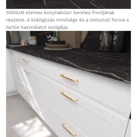
SIGNUM elemes konyhabútor keretes frontjának
részlete. A kidolgozás minősége és a letisztult forma a
tartós használatot szolgálja.