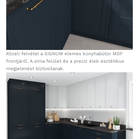
Közeli felvétel a SIGNUM elemes konyhabútor MDF
frontjáról. A sima felület és a precíz élek esztétikus
megjelenést biztosítanak.