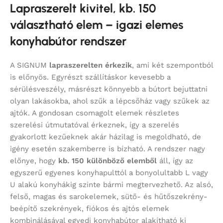
Lapraszerelt kivitel, kb. 150
választható elem – igazi elemes
konyhabútor rendszer
A SIGNUM
lapraszerelten érkezik
, ami két szempontból
is előnyös. Egyrészt szállításkor kevesebb a
sérülésveszély, másrészt könnyebb a bútort bejuttatni
olyan lakásokba, ahol szűk a lépcsőház vagy szűkek az
ajtók. A gondosan csomagolt elemek részletes
szerelési útmutatóval érkeznek, így a szerelés
gyakorlott kezűeknek akár házilag is megoldható, de
igény esetén szakemberre is bízható. A rendszer nagy
előnye, hogy
kb. 150 különböző elemből
áll, így az
egyszerű egyenes konyhapulttól a bonyolultabb L vagy
U alakú konyhákig szinte bármi megtervezhető. Az alsó,
felső, magas és sarokelemek, sütő- és hűtőszekrény-
beépítő szekrények, fiókos és ajtós elemek
kombinálásával egyedi konyhabútor alakítható ki