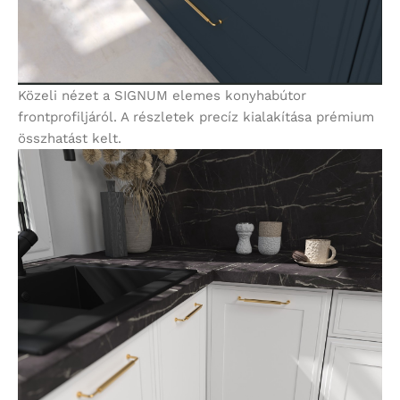
Közeli nézet a SIGNUM elemes konyhabútor
frontprofiljáról. A részletek precíz kialakítása prémium
összhatást kelt.