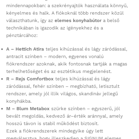
mindennapokban: a szekrényajtók használata könnyű,
kényelmes és halk. A fiókoknál több rendszer közül
választhatunk, így az
elemes konyhabútor
a belső
technikában is igazodik az igényekhez és a
pénztárcához:
A – Hettich Atira
teljes kihúzással és lágy záródással,
antracit színben – modern, egyenes vonalú
fiókrendszer azoknak, akik fontosnak tartják a magas
terhelhetőséget és az esztétikus megjelenést.
R – Rejs Comfortbox
teljes kihúzással és lágy
záródással, fehér színben – megbízható, letisztult
rendszer, amely jól illik világos, skandináv jellegű
konyhákba.
M – Blum Metabox
szürke színben – egyszerű, jól
bevált megoldás, kedvező ár–érték aránnyal, amely
hosszú távon is stabil működést biztosít.
Ezek a fiókrendszerek mindegyike úgy lett
megválasztva, hogy illeszkedjen a SIGNUM elemes