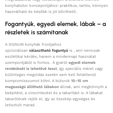
konyhabútor koncepciójához: praktikus, tartós, könnyen
használható és később is jól bővíthető.
Fogantyúk, egyedi elemek, lábak – a
részletek is számítanak
A SIGNUM konyhák frontjaihoz
opcionálisan
választható fogantyú
is , ami nemcsak
esztétikai kérdés, hanem a mindennapi használat
szempontjából is fontos. A gyártó
egyedi elemek
rendelését is lehetővé teszi
, így speciális méret vagy
különleges megoldás esetén sem kell feltétlenül
kompromisszumot kötni. A bútorok
10–15 cm
magasságú állítható lábakon
állnak, ami megkönnyíti a
beépítést, a vízszintezést és a takarítást is. A lábakat
takarólécek rejtik el, így az összkép egységes és
letisztult marad.