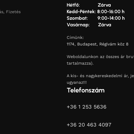
Hétfő: Zárva
Kedd-Péntek: 8:00-16:00 h
ás, Fizetés
Szombat: 9:00-14:00 h
Vasárnap: Zárva
Címünk:
1174, Budapest, Régivám köz 8
Weboldalunkon az összes ár brut
tartalmazza).
A kis- és nagykereskedelmi ár, je
ugyanaz!!!
Telefonszám
+36 1 253 5636
+36 20 463 4097