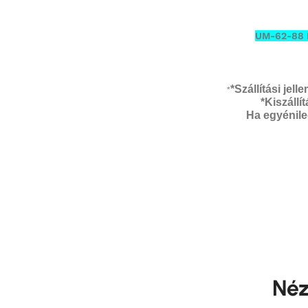
UM-62-88 M
*Szállítási jel
*
*Kiszáll
Ha egyénileg
Néz