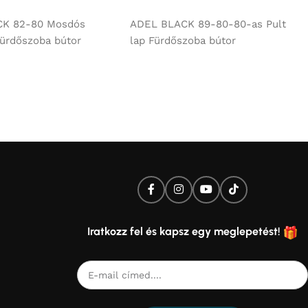
és
Ajánlatkérés
CK 82-80 Mosdós
ADEL BLACK 89-80-80-as Pult
ürdőszoba bútor
lap Fürdőszoba bútor
Iratkozz fel és kapsz egy meglepetést!