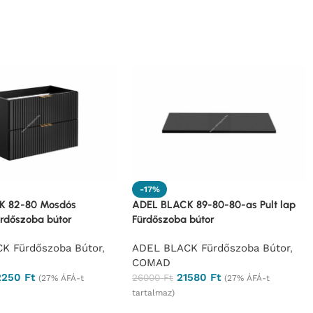
-17%
K 82-80 Mosdós
ADEL BLACK 89-80-80-as Pult lap
ürdőszoba bútor
Fürdőszoba bútor
K Fürdőszoba Bútor
,
ADEL BLACK Fürdőszoba Bútor
,
COMAD
2250
Ft
21580
Ft
26000
Ft
(27% ÁFÁ-t
(27% ÁFÁ-t
tartalmaz)