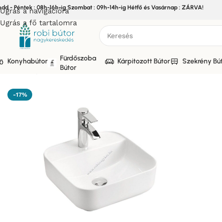
edd - Péntek : 08h-16h-ig Szombat : 09h-14h-ig Hétfő és Vasárnap : ZÁRVA!
Ugrás a navigációra
Ugrás a fő tartalomra
Fürdőszoba
Konyhabútor
Kárpitozott Bútor
Szekrény Bú
Bútor
Kezdőlap
/
COMAD
/
UM-62-88 MAGIC 40 Kerámia Mosdó -B
-17%