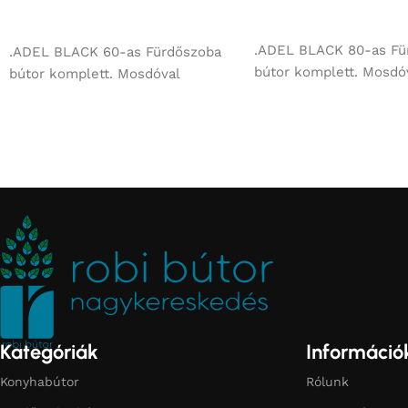
Ajánlatkérés
Ajánlatkérés
.ADEL BLACK 80-as Fü
.ADEL BLACK 60-as Fürdőszoba
bútor komplett. Mosdó
bútor komplett. Mosdóval
Kategóriák
Információ
Konyhabútor
Rólunk