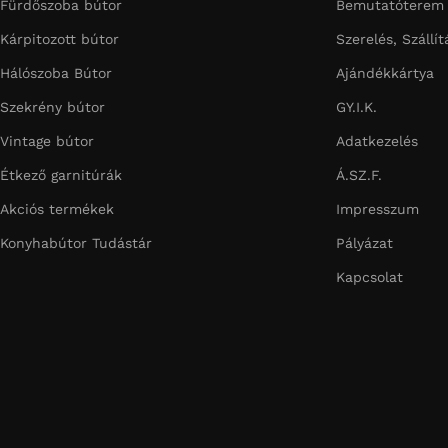
Fürdőszoba bútor
Bemutatóterem
Kárpitozott bútor
Szerelés, Szállít
Hálószoba Bútor
Ajándékkártya
Szekrény bútor
GY.I.K.
Vintage bútor
Adatkezelés
Étkező garnitúrák
Á.SZ.F.
Akciós termékek
Impresszum
Konyhabútor Tudástár
Pályázat
Kapcsolat