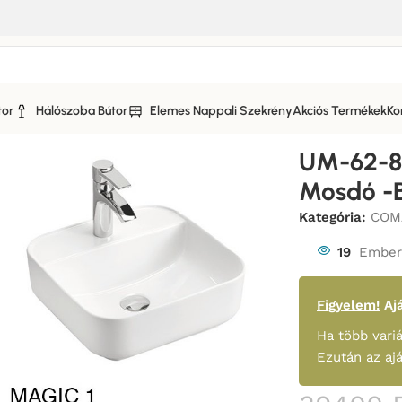
tor
Hálószoba Bútor
Elemes Nappali Szekrény
Akciós Termékek
Ko
útor
UM-62-8
Mosdó -B
Kategória:
COM
19
Ember 
Figyelem!
Ajá
Ha több variá
Ezután az aj