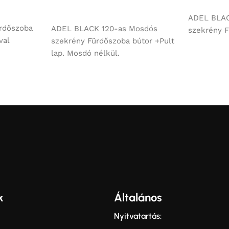
Ajánlatkér
Ajánlatkérés
ADEL BLA
rdőszoba
ADEL BLACK 120-as Mosdós
szekrény F
val
szekrény Fürdőszoba bútor +Pult
lap. Mosdó nélkül.
k
Általános
Nyitvatartás: