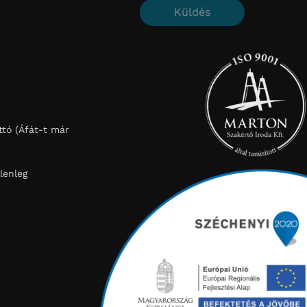
Küldés
tó (Áfát-t már
lenleg