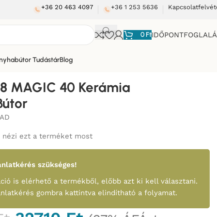
+36 20 463 4097
+36 1 253 5636
Kapcsolatfelvét
0
Ft
IDŐPONTFOGLAL
nyhabútor Tudástár
Blog
8 MAGIC 40 Kerámia
útor
AD
nézi ezt a terméket most
nlatkérés szükséges!
ció is elérhető a termékből, előbb azt ki kell választani.
ánlatkérés gombra kattintva elindítható a folyamat.