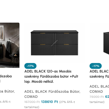
-17%
-17%
ADEL BLACK 120-as Mosdós
ADEL BLAC
dőszoba
szekrény Fürdőszoba bútor +Pult
szekrény F
l
lap. Mosdó nélkül.
ADEL BLAC
a Bútor
,
ADEL BLACK Fürdőszoba Bútor
,
COMAD
COMAD
6
75000
Ft
138610
Ft
167000
Ft
% ÁFÁ-t
(27% ÁFÁ-t
tartalmaz)
tartalmaz)