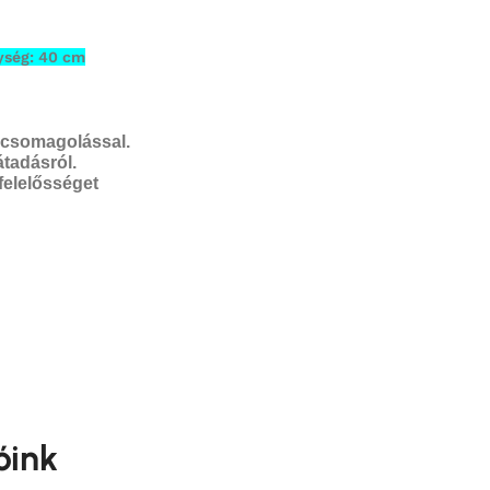
ység: 40 cm
oncsomagolással.
tadásról.
 felelősséget
óink