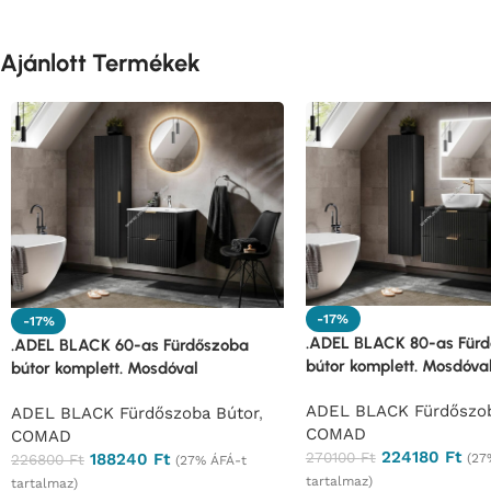
Ajánlott Termékek
-17%
-17%
.ADEL BLACK 80-as Für
.ADEL BLACK 60-as Fürdőszoba
bútor komplett. Mosdóva
bútor komplett. Mosdóval
ADEL BLACK Fürdőszob
ADEL BLACK Fürdőszoba Bútor
,
COMAD
COMAD
224180
Ft
270100
Ft
188240
Ft
(27
226800
Ft
(27% ÁFÁ-t
tartalmaz)
tartalmaz)