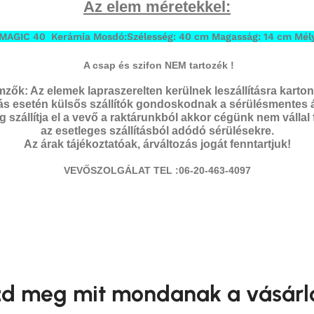
Az elem méretekkel:
AGIC 40 Kerámia Mosdó:Szélesség: 40 cm Magasság: 14 cm Mél
A csap és szifon NEM tartozék !
lemzők: Az elemek lapraszerelten kerülnek leszállításra kart
ítás esetén külsős szállítók gondoskodnak a sérülésmentes á
 szállítja el a vevő a raktárunkból akkor cégünk nem vállal
az esetleges szállításból adódó sérülésekre.
Az árak tájékoztatóak, árváltozás jogát fenntartjuk!
VEVŐSZOLGÁLAT TEL :06-20-463-4097
d meg mit mondanak a vásárl