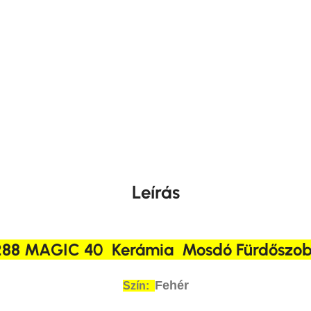
Leírás
88 MAGIC 40 Kerámia Mosdó Fürdőszob
Fehér
Szín: