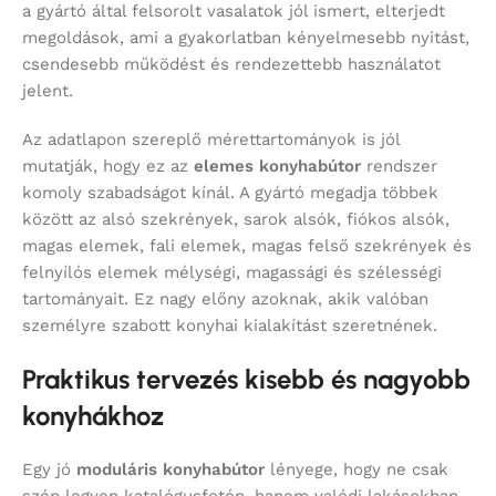
a gyártó által felsorolt vasalatok jól ismert, elterjedt
megoldások, ami a gyakorlatban kényelmesebb nyitást,
csendesebb működést és rendezettebb használatot
jelent.
Az adatlapon szereplő mérettartományok is jól
mutatják, hogy ez az
elemes konyhabútor
rendszer
komoly szabadságot kínál. A gyártó megadja többek
között az alsó szekrények, sarok alsók, fiókos alsók,
magas elemek, fali elemek, magas felső szekrények és
felnyílós elemek mélységi, magassági és szélességi
tartományait. Ez nagy előny azoknak, akik valóban
személyre szabott konyhai kialakítást szeretnének.
Praktikus tervezés kisebb és nagyobb
konyhákhoz
Egy jó
moduláris konyhabútor
lényege, hogy ne csak