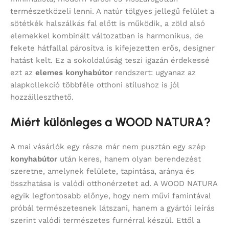
természetközeli lenni. A natúr tölgyes jellegű felület a
sötétkék halszálkás fal előtt is működik, a zöld alsó
elemekkel kombinált változatban is harmonikus, de
fekete hátfallal párosítva is kifejezetten erős, designer
hatást kelt. Ez a sokoldalúság teszi igazán érdekessé
ezt az
elemes konyhabútor
rendszert: ugyanaz az
alapkollekció többféle otthoni stílushoz is jól
hozzáilleszthető.
Miért különleges a WOOD NATURA?
A mai vásárlók egy része már nem pusztán egy szép
konyhabútor
után keres, hanem olyan berendezést
szeretne, amelynek felülete, tapintása, aránya és
összhatása is valódi otthonérzetet ad. A WOOD NATURA
egyik legfontosabb előnye, hogy nem művi famintával
próbál természetesnek látszani, hanem a gyártói leírás
szerint valódi természetes furnérral készül. Ettől a