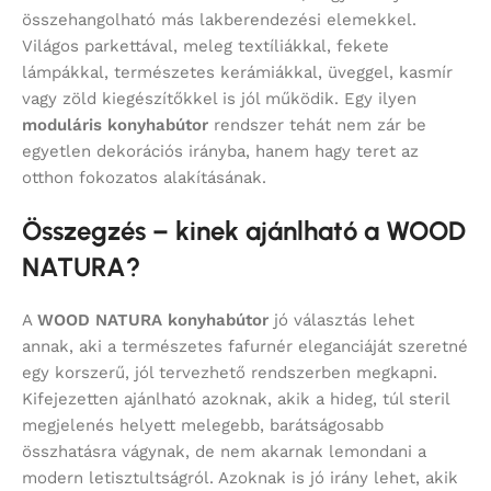
összehangolható más lakberendezési elemekkel.
Világos parkettával, meleg textíliákkal, fekete
lámpákkal, természetes kerámiákkal, üveggel, kasmír
vagy zöld kiegészítőkkel is jól működik. Egy ilyen
moduláris konyhabútor
rendszer tehát nem zár be
egyetlen dekorációs irányba, hanem hagy teret az
otthon fokozatos alakításának.
Összegzés – kinek ajánlható a WOOD
NATURA?
A
WOOD NATURA konyhabútor
jó választás lehet
annak, aki a természetes fafurnér eleganciáját szeretné
egy korszerű, jól tervezhető rendszerben megkapni.
Kifejezetten ajánlható azoknak, akik a hideg, túl steril
megjelenés helyett melegebb, barátságosabb
összhatásra vágynak, de nem akarnak lemondani a
modern letisztultságról. Azoknak is jó irány lehet, akik