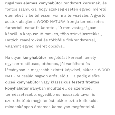
rugalmas
elemes konyhabútor
rendszert keresnek, és
fontos számukra, hogy szükség esetén egyedi méretű
elemeket is be lehessen vonni a tervezésbe. A gyártói
adatok alapján a WOOD NATURA frontja természetes
furnérból, natúr fa kerettel, 19 mm vastagságban
készül, a korpusz 18 mm-es, több színválasztékkal,
Hettich zsanérokkal és többféle fiókrendszerrel,
valamint egyedi méret opcióval.
Ha olyan
konyhabútor
megoldást keresel, amely
egyszerre stílusos, otthonos, jól variálható és
látványban is magasabb szintet képvisel, akkor a WOOD
NATURA család nagyon erős jelölt. Ha pedig elsőre
olcsó konyhabútor
vagy klasszikus
festett frontos
konyhabútor
irányban indultál el, de szeretnél
természetesebb, egyedibb és hosszabb távon is
szerethetőbb megjelenést, akkor ezt a kollekciót
mindenképpen érdemes komolyan megfontolni.