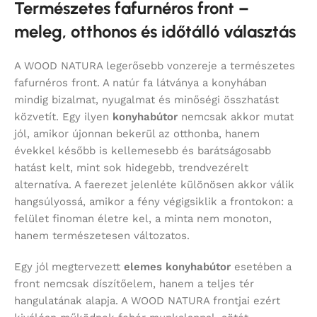
Természetes fafurnéros front –
meleg, otthonos és időtálló választás
A WOOD NATURA legerősebb vonzereje a természetes
fafurnéros front. A natúr fa látványa a konyhában
mindig bizalmat, nyugalmat és minőségi összhatást
közvetít. Egy ilyen
konyhabútor
nemcsak akkor mutat
jól, amikor újonnan bekerül az otthonba, hanem
évekkel később is kellemesebb és barátságosabb
hatást kelt, mint sok hidegebb, trendvezérelt
alternatíva. A faerezet jelenléte különösen akkor válik
hangsúlyossá, amikor a fény végigsiklik a frontokon: a
felület finoman életre kel, a minta nem monoton,
hanem természetesen változatos.
Egy jól megtervezett
elemes konyhabútor
esetében a
front nemcsak díszítőelem, hanem a teljes tér
hangulatának alapja. A WOOD NATURA frontjai ezért