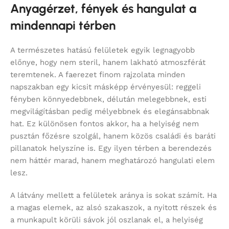
Anyagérzet, fények és hangulat a
mindennapi térben
A természetes hatású felületek egyik legnagyobb
előnye, hogy nem steril, hanem lakható atmoszférát
teremtenek. A faerezet finom rajzolata minden
napszakban egy kicsit másképp érvényesül: reggeli
fényben könnyedebbnek, délután melegebbnek, esti
megvilágításban pedig mélyebbnek és elegánsabbnak
hat. Ez különösen fontos akkor, ha a helyiség nem
pusztán főzésre szolgál, hanem közös családi és baráti
pillanatok helyszíne is. Egy ilyen térben a berendezés
nem háttér marad, hanem meghatározó hangulati elem
lesz.
A látvány mellett a felületek aránya is sokat számít. Ha
a magas elemek, az alsó szakaszok, a nyitott részek és
a munkapult körüli sávok jól oszlanak el, a helyiség