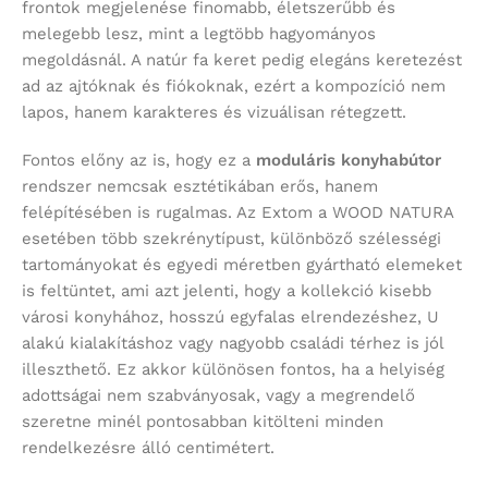
frontok megjelenése finomabb, életszerűbb és
melegebb lesz, mint a legtöbb hagyományos
megoldásnál. A natúr fa keret pedig elegáns keretezést
ad az ajtóknak és fiókoknak, ezért a kompozíció nem
lapos, hanem karakteres és vizuálisan rétegzett.
Fontos előny az is, hogy ez a
moduláris konyhabútor
rendszer nemcsak esztétikában erős, hanem
felépítésében is rugalmas. Az Extom a WOOD NATURA
esetében több szekrénytípust, különböző szélességi
tartományokat és egyedi méretben gyártható elemeket
is feltüntet, ami azt jelenti, hogy a kollekció kisebb
városi konyhához, hosszú egyfalas elrendezéshez, U
alakú kialakításhoz vagy nagyobb családi térhez is jól
illeszthető. Ez akkor különösen fontos, ha a helyiség
adottságai nem szabványosak, vagy a megrendelő
szeretne minél pontosabban kitölteni minden
rendelkezésre álló centimétert.