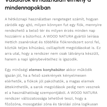
mindennapokban
A hétköznapi használatban rengeteget számít, hogyan
záródik egy ajtó, milyen könnyen fut egy fiók, mennyire
rendezhető a belső tér és milyen érzés minden nap
hozzáérni a bútorhoz. A WOOD NATURA gyártói leírása
Hettich zsanérokat és többféle fiókrendszert sorol fel,
köztük teljes kihúzású, csillapított megoldásokat is. Ez
arra utal, hogy a rendszer nem csak látványra készült,
hanem a napi igénybevételhez is igazodik.
Egy minőségi
elemes konyhabútor
akkor működik
igazán jól, ha a felső szekrények kényelmesen
elérhetők, a fiókok jól pakolhatók, a magas elemek
áttekinthetők, a sarok megoldások pedig nem vesznek
el a használhatóság szempontjából. A WOOD NATURA
rendszer változatossága lehetővé teszi, hogy a
főzőzóna, mosogatási zóna és tárolási zóna logikusan