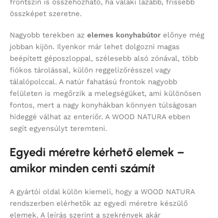
frontszín is összehozható, ha valaki lazább, frissebb
összképet szeretne.
Nagyobb terekben az
elemes konyhabútor
előnye még
jobban kijön. Ilyenkor már lehet dolgozni magas
beépített géposzloppal, szélesebb alsó zónával, több
fiókos tárolással, külön reggelizőrésszel vagy
tálalópolccal. A natúr fahatású frontok nagyobb
felületen is megőrzik a melegségüket, ami különösen
fontos, mert a nagy konyhákban könnyen túlságosan
hideggé válhat az enteriőr. A WOOD NATURA ebben
segít egyensúlyt teremteni.
Egyedi méretre kérhető elemek –
amikor minden centi számít
A gyártói oldal külön kiemeli, hogy a WOOD NATURA
rendszerben elérhetők az egyedi méretre készülő
elemek. A leírás szerint a szekrények akár