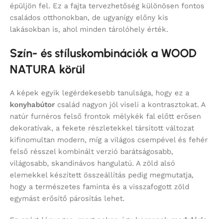
épüljön fel. Ez a fajta tervezhetőség különösen fontos
családos otthonokban, de ugyanígy előny kis
lakásokban is, ahol minden tárolóhely érték.
Szín- és stíluskombinációk a WOOD
NATURA körül
A képek egyik legérdekesebb tanulsága, hogy ez a
konyhabútor
család nagyon jól viseli a kontrasztokat. A
natúr furnéros felső frontok mélykék fal előtt erősen
dekoratívak, a fekete részletekkel társított változat
kifinomultan modern, míg a világos csempével és fehér
felső résszel kombinált verzió barátságosabb,
világosabb, skandinávos hangulatú. A zöld alsó
elemekkel készített összeállítás pedig megmutatja,
hogy a természetes faminta és a visszafogott zöld
egymást erősítő párosítás lehet.