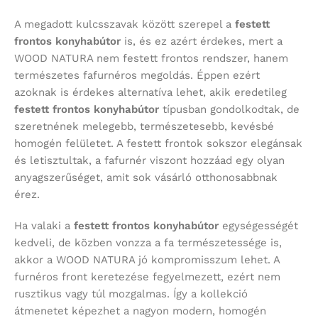
A megadott kulcsszavak között szerepel a
festett
frontos konyhabútor
is, és ez azért érdekes, mert a
WOOD NATURA nem festett frontos rendszer, hanem
természetes fafurnéros megoldás. Éppen ezért
azoknak is érdekes alternatíva lehet, akik eredetileg
festett frontos konyhabútor
típusban gondolkodtak, de
szeretnének melegebb, természetesebb, kevésbé
homogén felületet. A festett frontok sokszor elegánsak
és letisztultak, a fafurnér viszont hozzáad egy olyan
anyagszerűséget, amit sok vásárló otthonosabbnak
érez.
Ha valaki a
festett frontos konyhabútor
egységességét
kedveli, de közben vonzza a fa természetessége is,
akkor a WOOD NATURA jó kompromisszum lehet. A
furnéros front keretezése fegyelmezett, ezért nem
rusztikus vagy túl mozgalmas. Így a kollekció
átmenetet képezhet a nagyon modern, homogén