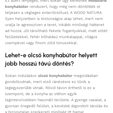
Ez azért lényeges, mert sokan úgy keresnek
moduláris
konyhabútor
rendszert, hogy még nem döntötték el
teljesen a végleges enteriőrstílust. A WOOD NATURA
ilyen helyzetben is biztonságos alap lehet, mert nem
uralja le agresszíven a teret, inkább minőségi hátteret
ad hozzá. Jól társítható fekete fogantyúkkal, matt sötét
felületekkel, fehér kőhatású munkalappal, világos
csempével vagy finom zöld tónusokkal.
Lehet-e olcsó konyhabútor helyett
jobb hosszú távú döntés?
Sokan induláskor
olcsó konyhabútor
megoldásban
gondolkodnak, mert első ránézésre ez tűnik a
legegyszerűbb útnak. Rövid távon érthető is ez a
szempont, de a konyha az otthon egyik
legintenzívebben használt területe. A gyenge vasalat, a
gyorsan öregedő felület, a kevésbé átgondolt tárolás és
a bizonytalan szerkezeti minőség itt hamar