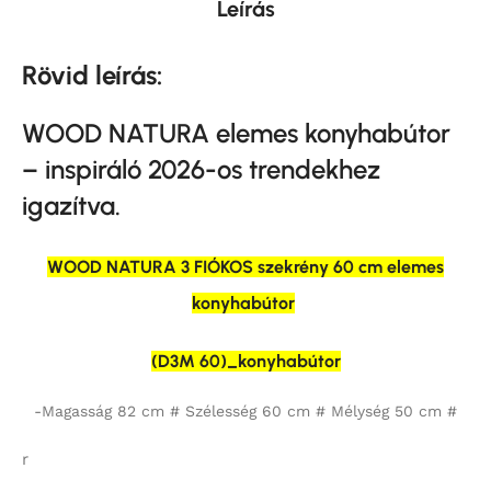
Leírás
Rövid leírás:
WOOD NATURA elemes konyhabútor
– inspiráló 2026-os trendekhez
igazítva.
WOOD NATURA 3 FIÓKOS szekrény 60 cm elemes
konyhabútor
(D3M 60)_konyhabútor
-Magasság 82 cm # Szélesség 60 cm # Mélység 50 cm #
r