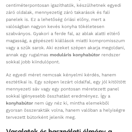
centiméterpontosan igazíthatók, készülhetnek egyedi
záró oldalak, mennyezetig záró takarások és fali
panelek is. Ez a lehetőség óriási előny, mert a
valóságban nagyon kevés konyha tökéletesen
szabványos. Gyakori a ferde fal, az ablak alatti eltérő
magasság, a gépészeti kiállások miatti kompromisszum
vagy a szűk sarok. Aki ezeket szépen akarja megoldani,
annak egy rugalmas
moduláris konyhabútor
rendszer
sokkal jobb kiindulópont.
Az egyedi méret nemcsak kényelmi kérdés, hanem
esztétikai is. Egy szépen lezárt oldalfal, egy jól kitöltött
mennyezeti sáv vagy egy pontosan méretezett panel
sokkal igényesebb összhatást eredményez. Így a
konyhabútor
nem úgy néz ki, mintha elemekből
gyorsan összerakták volna, hanem valóban a helyiségre
tervezett bútorként jelenik meg.
Vasalatok és használati élmény a