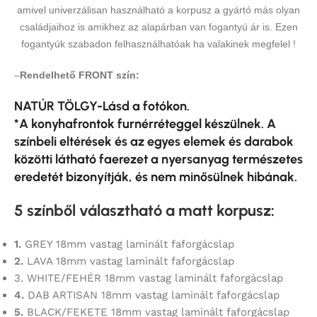
amivel univerzálisan használható a korpusz a gyártó más olyan
családjaihoz is amikhez az alapárban van fogantyú ár is. Ezen
fogantyúk szabadon felhasználhatóak ha valakinek megfelel !
–
Rendelhető FRONT szín:
NATÚR TÖLGY-Lásd a fotókon.
*A konyhafrontok furnérréteggel készülnek. A
színbeli eltérések és az egyes elemek és darabok
közötti látható faerezet a nyersanyag természetes
eredetét bizonyítják, és nem minősülnek hibának.
5 színből választható a matt korpusz
:
1.
GREY 18mm vastag laminált faforgácslap
2.
LAVA 18mm vastag laminált faforgácslap
3. WHITE/FEHÉR 18mm vastag laminált faforgácslap
4.
DAB ARTISAN 18mm vastag laminált faforgácslap
5.
BLACK/FEKETE 18mm vastag laminált faforgácslap