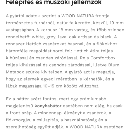
Felépítés és műszaki jellemzők
A gyártói adatok szerint a WOOD NATURA frontja
természetes furnérból, natúr fa kerettel készül, 19 mm
vastagságban. A korpusz 18 mm vastag, és több színben
rendelhető: white, grey, lava, oak artisan és black. A
rendszer Hettich zsanérokat használ, és a fiókokhoz
háromféle megoldást sorol fel: Hettich Atira teljes
kihúzással és csendes záródással, Rejs Comfortbox
teljes kihúzással és csendes záródással, illetve Blum
Metabox szürke kivitelben. A gyártó azt is megadja,
hogy az elemek egyedi méretben is kérhetők, és a
lábak magassága 10–15 cm között változhat.
Ez a háttér azért fontos, mert egy prémiumabb
megjelenésű
konyhabútor
esetében nem elég, ha csak
a front szép. A mindennapi élményt a zsanérok, a
fiókmozgás, a csillapítás, a használhatóság és a
szerelhetőség együtt adják. A WOOD NATURA esetében