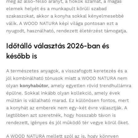
meg az alsó-felső arányt, a fiókok számát, a magas
elemek helyét és a munkapult körüli szabad
szakaszokat, akkor a konyha sokkal kényelmesebbé
válik. A WOOD NATURA képi világa pontosan ezt a
nyugodt, használható, rendezett életérzést támogatja.
Időtálló választás 2026-ban és
később is
A természetes anyagok, a visszafogott keretezés és a
jól kombinálható tónusok miatt a WOOD NATURA nem
olyan
konyhabútor
, amely egyetlen rövid trendhullámra
épülne. Sokkal inkább olyan kollekció, amely évek
múltán is vállalható marad. Ez különösen fontos, mert
a konyhát az emberek nem egy-két évre választják. A
legtöbben azt szeretnék, hogy hosszabb távon is
rendezett, igényes és jól működő tér vegye körül őket.
A WOOD NATURA mellett szól az is, hogy könnyen