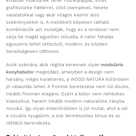
kiválóan működnek fehér munkalappal, sötét
grafitszürke háttérrel, zöld csempével, fekete
vasalatokkal vagy akár világos kasmír alsó
szekrényekkel is. A mellékelt képeken látható
kombinációk azt mutatják, hogy ez a rendszer nem
zárja be magát egyetlen stílusba. A natúr fahatás
egyszerre lehet letisztult, modern, és közben
bensőségesen otthonos.
Azok számára, akik régóta keresnek olyan
moduláris
konyhabútor
megoldást, amelyben a design nem
harsány, mégis karakteres, a WOOD NATURA különösen
jó választás lehet. A frontok keretezése nem túl díszes,
inkább finoman elegáns. Ezért a bútor nem nehézkes
klasszikus, hanem inkább modern-naturalista irányba
mozdul. Így olyan enteriőrökben is jól mutat, ahol a cél
a vizuális nyugalom, a sok természetes tónus és az
időtálló berendezés.