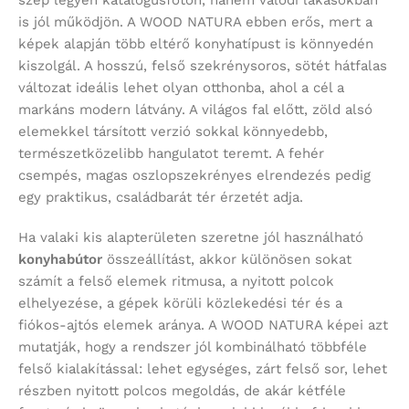
szép legyen katalógusfotón, hanem valódi lakásokban
is jól működjön. A WOOD NATURA ebben erős, mert a
képek alapján több eltérő konyhatípust is könnyedén
kiszolgál. A hosszú, felső szekrénysoros, sötét hátfalas
változat ideális lehet olyan otthonba, ahol a cél a
markáns modern látvány. A világos fal előtt, zöld alsó
elemekkel társított verzió sokkal könnyedebb,
természetközelibb hangulatot teremt. A fehér
csempés, magas oszlopszekrényes elrendezés pedig
egy praktikus, családbarát tér érzetét adja.
Ha valaki kis alapterületen szeretne jól használható
konyhabútor
összeállítást, akkor különösen sokat
számít a felső elemek ritmusa, a nyitott polcok
elhelyezése, a gépek körüli közlekedési tér és a
fiókos-ajtós elemek aránya. A WOOD NATURA képei azt
mutatják, hogy a rendszer jól kombinálható többféle
felső kialakítással: lehet egységes, zárt felső sor, lehet
részben nyitott polcos megoldás, de akár kétféle