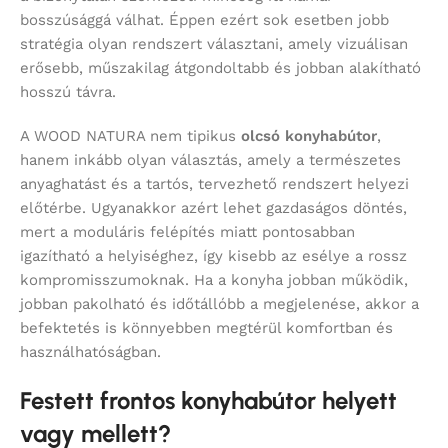
bosszúsággá válhat. Éppen ezért sok esetben jobb
stratégia olyan rendszert választani, amely vizuálisan
erősebb, műszakilag átgondoltabb és jobban alakítható
hosszú távra.
A WOOD NATURA nem tipikus
olcsó konyhabútor
,
hanem inkább olyan választás, amely a természetes
anyaghatást és a tartós, tervezhető rendszert helyezi
előtérbe. Ugyanakkor azért lehet gazdaságos döntés,
mert a moduláris felépítés miatt pontosabban
igazítható a helyiséghez, így kisebb az esélye a rossz
kompromisszumoknak. Ha a konyha jobban működik,
jobban pakolható és időtállóbb a megjelenése, akkor a
befektetés is könnyebben megtérül komfortban és
használhatóságban.
Festett frontos konyhabútor helyett
vagy mellett?