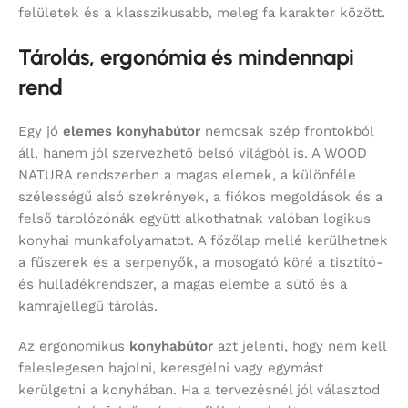
felületek és a klasszikusabb, meleg fa karakter között.
Tárolás, ergonómia és mindennapi
rend
Egy jó
elemes konyhabútor
nemcsak szép frontokból
áll, hanem jól szervezhető belső világból is. A WOOD
NATURA rendszerben a magas elemek, a különféle
szélességű alsó szekrények, a fiókos megoldások és a
felső tárolózónák együtt alkothatnak valóban logikus
konyhai munkafolyamatot. A főzőlap mellé kerülhetnek
a fűszerek és a serpenyők, a mosogató köré a tisztító-
és hulladékrendszer, a magas elembe a sütő és a
kamrajellegű tárolás.
Az ergonomikus
konyhabútor
azt jelenti, hogy nem kell
feleslegesen hajolni, keresgélni vagy egymást
kerülgetni a konyhában. Ha a tervezésnél jól választod