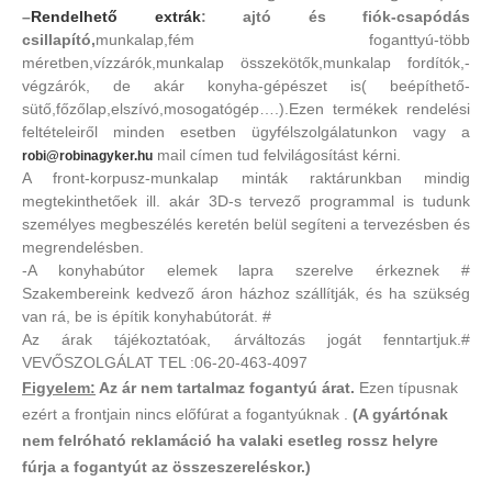
–
Rendelhető extrák
: ajtó és fiók-csapódás
csillapító,
munkalap,fém foganttyú-több
méretben,vízzárók,munkalap összekötők,munkalap fordítók,-
végzárók, de akár konyha-gépészet is( beépíthető-
sütő,főzőlap,elszívó,mosogatógép….).Ezen termékek rendelési
feltételeiről minden esetben ügyfélszolgálatunkon vagy a
mail címen tud felvilágosítást kérni.
robi@robinagyker.hu
A front-korpusz-munkalap minták raktárunkban mindig
megtekinthetőek ill. akár 3D-s tervező programmal is tudunk
személyes megbeszélés keretén belül segíteni a tervezésben és
megrendelésben.
-A konyhabútor elemek lapra szerelve érkeznek #
Szakembereink kedvező áron házhoz szállítják, és ha szükség
van rá, be is építik konyhabútorát. #
Az árak tájékoztatóak, árváltozás jogát fenntartjuk.#
VEVŐSZOLGÁLAT TEL :06-20-463-4097
Figyelem:
Az ár nem tartalmaz fogantyú árat.
Ezen típusnak
ezért a frontjain nincs előfúrat a fogantyúknak .
(A gyártónak
nem felróható reklamáció ha valaki esetleg rossz helyre
fúrja a fogantyút az összeszereléskor.)