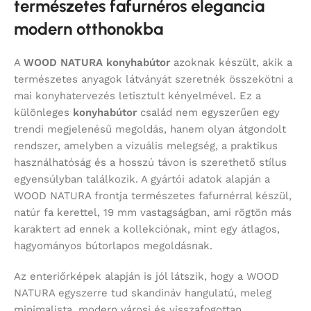
természetes fafurnéros elegancia
modern otthonokba
A
WOOD NATURA konyhabútor
azoknak készült, akik a
természetes anyagok látványát szeretnék összekötni a
mai konyhatervezés letisztult kényelmével. Ez a
különleges
konyhabútor
család nem egyszerűen egy
trendi megjelenésű megoldás, hanem olyan átgondolt
rendszer, amelyben a vizuális melegség, a praktikus
használhatóság és a hosszú távon is szerethető stílus
egyensúlyban találkozik. A gyártói adatok alapján a
WOOD NATURA frontja természetes fafurnérral készül,
natúr fa kerettel, 19 mm vastagságban, ami rögtön más
karaktert ad ennek a kollekciónak, mint egy átlagos,
hagyományos bútorlapos megoldásnak.
Az enteriőrképek alapján is jól látszik, hogy a WOOD
NATURA egyszerre tud skandináv hangulatú, meleg
minimalista, modern városi és visszafogottan