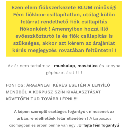
Ezen elem fiókszerkezete BLUM minőségi
Fém fiókbox-csillapítatlan, utólag külön
felárral rendelhető fiók csillapítás
fiókonként ! Amennyiben hozzá illő
evőeszköztartó is és fiók csillapítás is
szükséges, akkor azt kérem az árajánlat
kérés megjegyzés rovatában feltüntetni !
Az ár nem tartalmaz :
munkalap
,
mos.tálca
és konyha
gépészet árat ! ! !
FONTOS: ÁRAJÁNLAT KÉRÉS ESETÉN A LENYÍLÓ
MENÜBŐL A KORPUSZ SZÍN KIVÁLASZTÁSÁT
KÖVETŐEN TUD TOVÁBB LÉPNI !!!
A képen szereplő esetleges fogantyúk nincsenek az
árban,rendelhetőek felár ellenében !
A korpuszos
csomagban és árban benne van egy
„U”fajta fém fogantyú