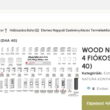
tor
Hálószoba Bútor
Elemes Nappali Szekrény
Akciós Termékek
Ko
ATURA KONYHABÚTOR Fafurnér Fronttal
/
(D4A 40)
WOOD N
4 FIÓKOS
40)
Kategóriák:
Ex
NATURA KONYHA
8
Ember 
Figyelem!
Ajá