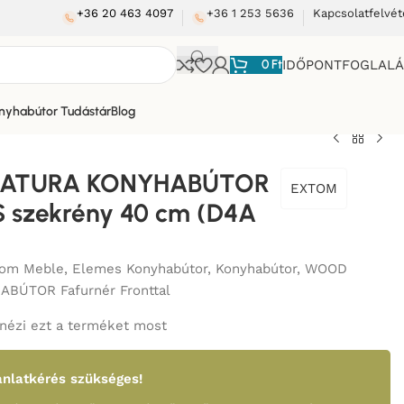
+36 20 463 4097
+36 1 253 5636
Kapcsolatfelvét
0
Ft
IDŐPONTFOGLAL
nyhabútor Tudástár
Blog
ATURA KONYHABÚTOR
EXTOM
 szekrény 40 cm (D4A
tom Meble
,
Elemes Konyhabútor
,
Konyhabútor
,
WOOD
BÚTOR Fafurnér Fronttal
nézi ezt a terméket most
nlatkérés szükséges!