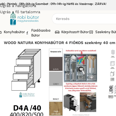
edd - Péntek : 08h-16h-ig Szombat : 09h-14h-ig Hétfő és Vasárnap : ZÁRVA!
Ugrás a navigációra
Ugrás a fő tartalomra
Fürdőszoba
Konyhabútor
Kárpitozott Bútor
Szekrény Bú
Bútor
Kezdőlap
/
Bútor
/
Konyhabútor
/
Elemes Konyhabútor
/
WOOD N
WOOD NATURA KONYHABÚTOR 4 FIÓKOS szekrény 40 cm 